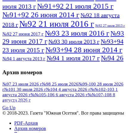
№91+92 21 июля 2015 г
июля 2013 г
№91+92 26 июня 2014 г
№92 18 августа
№92 21 июля 2016 г
2018 г
№92 27 июля 2013 г
№93 23 июля 2016 г
№93
№92 27 июня 2017 г
29 июня 2017 г
№93+94
№93 30 июля 2013 г
№93+94 28 июня 2014 г
23 июля 2015 г
№94 26
№94 1 июля 2017 г
№94 1 августа 2013 г
июля 2016 г
№95 4 июля 2017 г
№95 1 июля 2014 г
Архив номеров
№95 7 августа 2012 г
№95 25 июля 2015 г
№95 28 июля 2016 г
№95+96 3 августа
№97 23 июля 2026 г
№98 25 июля 2026
№99-100 28 июля 2026
г
№101 30 июля 2026 г
№104 4 августа 2026 г
№№102-103 1
№96 9 августа
2013 г
№96 6 июля 2017 г
августа 2026 г
№№105-106 6 августа 2026 г
№№107-108 8
2012 г
№96+97 3 июля 2014 г
августа 2026 г
№96 28 июля 2015 г
ПОСМОТРЕТЬ ВСЕ
№96+97 30 июля 2016 г
№97
Go Up
№97 6 августа 2013 г
© 2018-2023. Газета "Южная Осетия". Все права защищены
№97 11 августа 2012 г
8 июля 2017 г
PDF-Архив
№97 30 июля 2015 г
№98 1 августа 2015 г
Архив номеров