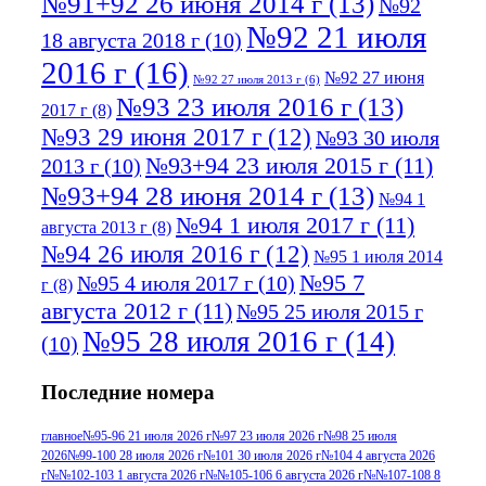
№91+92 26 июня 2014 г
(13)
№92
№92 21 июля
18 августа 2018 г
(10)
2016 г
(16)
№92 27 июня
№92 27 июля 2013 г
(6)
№93 23 июля 2016 г
(13)
2017 г
(8)
№93 29 июня 2017 г
(12)
№93 30 июля
№93+94 23 июля 2015 г
(11)
2013 г
(10)
№93+94 28 июня 2014 г
(13)
№94 1
№94 1 июля 2017 г
(11)
августа 2013 г
(8)
№94 26 июля 2016 г
(12)
№95 1 июля 2014
№95 7
№95 4 июля 2017 г
(10)
г
(8)
августа 2012 г
(11)
№95 25 июля 2015 г
№95 28 июля 2016 г
(14)
(10)
№95+96 3 августа 2013 г
(11)
№96 6
Последние номера
№96 9 августа 2012
июля 2017 г
(11)
г
(13)
№96+97 3
№96 28 июля 2015 г
(9)
главное
№95-96 21 июля 2026 г
№97 23 июля 2026 г
№98 25 июля
2026
№99-100 28 июля 2026 г
№101 30 июля 2026 г
№104 4 августа 2026
№96+97 30 июля
июля 2014 г
(10)
г
№№102-103 1 августа 2026 г
№№105-106 6 августа 2026 г
№№107-108 8