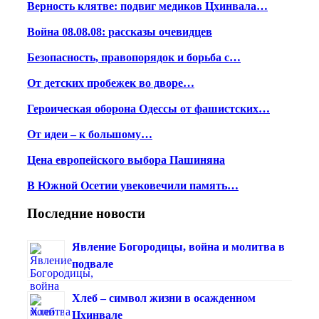
Верность клятве: подвиг медиков Цхинвала…
Война 08.08.08: рассказы очевидцев
Безопасность, правопорядок и борьба с…
От детских пробежек во дворе…
Героическая оборона Одессы от фашистских…
От идеи – к большому…
Цена европейского выбора Пашиняна
В Южной Осетии увековечили память…
Последние новости
Явление Богородицы, война и молитва в
подвале
Хлеб – символ жизни в осажденном
Цхинвале