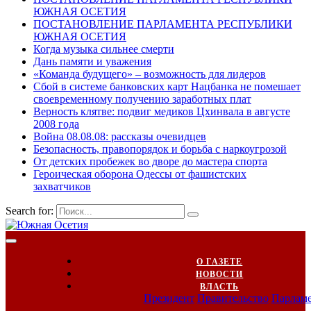
ЮЖНАЯ ОСЕТИЯ
ПОСТАНОВЛЕНИЕ ПАРЛАМЕНТА РЕСПУБЛИКИ
ЮЖНАЯ ОСЕТИЯ
Когда музыка сильнее смерти
Дань памяти и уважения
«Команда будущего» – возможность для лидеров
Сбой в системе банковских карт Нацбанка не помешает
своевременному получению заработных плат
Верность клятве: подвиг медиков Цхинвала в августе
2008 года
Война 08.08.08: рассказы очевидцев
Безопасность, правопорядок и борьба с наркоугрозой
От детских пробежек во дворе до мастера спорта
Героическая оборона Одессы от фашистских
захватчиков
Search for:
О ГАЗЕТЕ
НОВОСТИ
ВЛАСТЬ
Президент
Правительство
Парлам