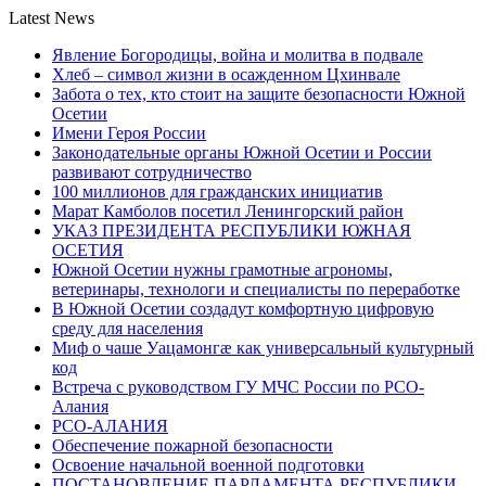
Latest News
Явление Богородицы, война и молитва в подвале
Хлеб – символ жизни в осажденном Цхинвале
Забота о тех, кто стоит на защите безопасности Южной
Осетии
Имени Героя России
Законодательные органы Южной Осетии и России
развивают сотрудничество
100 миллионов для гражданских инициатив
Марат Камболов посетил Ленингорский район
УКАЗ ПРЕЗИДЕНТА РЕСПУБЛИКИ ЮЖНАЯ
ОСЕТИЯ
Южной Осетии нужны грамотные агрономы,
ветеринары, технологи и специалисты по переработке
В Южной Осетии создадут комфортную цифровую
среду для населения
Миф о чаше Уацамонгæ как универсальный культурный
код
Встреча с руководством ГУ МЧС России по РСО-
Алания
РСО-АЛАНИЯ
Обеспечение пожарной безопасности
Освоение начальной военной подготовки
ПОСТАНОВЛЕНИЕ ПАРЛАМЕНТА РЕСПУБЛИКИ