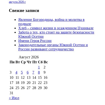
2016 г
(13)
№97 8
августа 2026 г
№97 6 августа 2013 г
(6)
№97 11 августа
июля 2017 г
(13)
Свежие записи
2012 г
(15)
№97 30 июля 2015 г
Явление Богородицы, война и молитва в
(15)
подвале
№98 1 августа 2015 г
(10)
№98 2
Хлеб – символ жизни в осажденном Цхинвале
августа 2016 г
(10)
№98 5 июля 2014 г
(10)
Забота о тех, кто стоит на защите безопасности
№98 14
Южной Осетии
№98 8 августа 2013 г
(9)
Имени Героя России
августа 2012 г
(14)
Законодательные органы Южной Осетии и
№98+99 11 июля
России развивают сотрудничество
№99 4 августа
2017 г
(9)
№99 4 августа 2015 г
(6)
2016 г
(12)
№99 16
Август 2026
№99 8 июля 2014 г
(9)
Пн
Вт
Ср
Чт
Пт
Сб
Вс
№99+100 10
августа 2012 г
(11)
1
2
августа 2013 г
(12)
3
4
5
6
7
8
9
10
11
12
13
14
15
16
17
18
19
20
21
22
23
24
25
26
27
28
29
30
31
« Июл