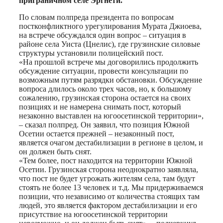
приграничном селе Эргнети.
По словам полпреда президента по вопросам
постконфликтного урегулирования Мурата Джиоева,
на встрече обсуждался один вопрос – ситуация в
районе села Уиста (Цнелис), где грузинские силовые
структуры установили полицейский пост.
«На прошлой встрече мы договорились продолжить
обсуждение ситуации, провести консультации по
возможным путям разрядки обстановки. Обсуждение
вопроса длилось около трех часов, но, к большому
сожалению, грузинская сторона остается на своих
позициях и не намерена снимать пост, который
незаконно выставлен на югоосетинской территории»,
– сказал полпред. Он заявил, что позиция Южной
Осетии остается прежней – незаконный пост,
является очагом дестабилизации в регионе в целом, и
он должен быть снят.
«Тем более, пост находится на территории Южной
Осетии. Грузинская сторона неоднократно заявляла,
что пост не будет угрожать жителям села, там будут
стоять не более 13 человек и т.д. Мы придерживаемся
позиции, что независимо от количества стоящих там
людей, это является фактором дестабилизации и его
присутствие на югоосетинской территории