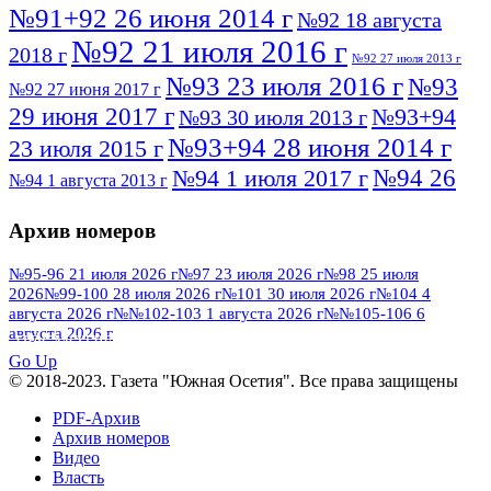
№91+92 26 июня 2014 г
№92 18 августа
№92 21 июля 2016 г
2018 г
№92 27 июля 2013 г
№93 23 июля 2016 г
№93
№92 27 июня 2017 г
29 июня 2017 г
№93+94
№93 30 июля 2013 г
№93+94 28 июня 2014 г
23 июля 2015 г
№94 26
№94 1 июля 2017 г
№94 1 августа 2013 г
июля 2016 г
№95 4 июля 2017 г
№95 1 июля 2014 г
Архив номеров
№95 7 августа 2012 г
№95 25 июля 2015 г
№95 28 июля 2016 г
№95+96 3 августа
№95-96 21 июля 2026 г
№97 23 июля 2026 г
№98 25 июля
2026
№99-100 28 июля 2026 г
№101 30 июля 2026 г
№104 4
№96 9 августа
2013 г
№96 6 июля 2017 г
августа 2026 г
№№102-103 1 августа 2026 г
№№105-106 6
2012 г
№96+97 3 июля 2014 г
августа 2026 г
№96 28 июля 2015 г
ПОСМОТРЕТЬ ВСЕ
№96+97 30 июля 2016 г
№97
Go Up
№97 6 августа 2013 г
© 2018-2023. Газета "Южная Осетия". Все права защищены
№97 11 августа 2012 г
8 июля 2017 г
PDF-Архив
№97 30 июля 2015 г
№98 1 августа 2015 г
Архив номеров
Видео
№98 2 августа 2016 г
№98 5 июля 2014 г
№98 8
Власть