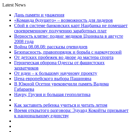
Latest News
Дань памяти и уважения
«Команда будущего» – возможность для лидеров
Сбой в системе банковских карт Нацбанка не помешает
своевременному получению заработных плат
Верность клятве: подвиг медиков Цхинвала в августе
2008 года
Война 08.08.08: рассказы очевидцев
Безопасность, правопорядок и борьба с наркоугрозой
От детских пробежек во дворе до мастера спорта
Героическая оборона Одессы от фашистских
захватчиков
От идеи – к большому научному проекту
Цена европейского выбора Пашиняна
В Южной Осетии увековечили память Вадима
Габараева
Науру, Грузия и большая геополитика
Как заставить ребенка учиться и читать летом
Время открытого разговора: Эдуард Кокойты призывает
к национальному единству