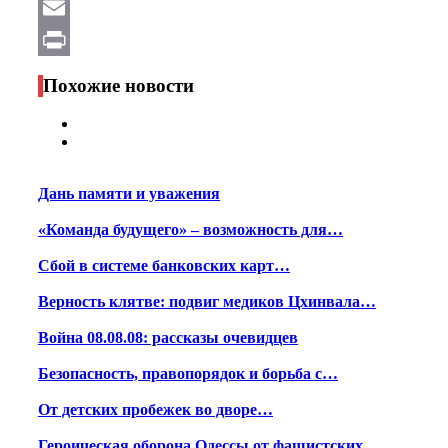
WhatsApp
Email
Print
Похожие новости
Дань памяти и уважения
«Команда будущего» – возможность для…
Сбой в системе банковских карт…
Верность клятве: подвиг медиков Цхинвала…
Война 08.08.08: рассказы очевидцев
Безопасность, правопорядок и борьба с…
От детских пробежек во дворе…
Героическая оборона Одессы от фашистских…