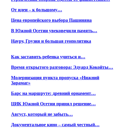
От идеи – к большому…
Цена европейского выбора Пашиняна
В Южной Осетии увековечили память…
Науру, Грузия и большая геополитика
Как заставить ребенка учиться и…
Время открытого разговора: Эдуард Кокойты…
Модернизация пункта пропуска «Нижний
Зарамаг»
Барс на маршруте: древний орнамент…
ЦИК Южной Осетии принял решение…
Август, который не забыть…
Документальное кино – самый честный…