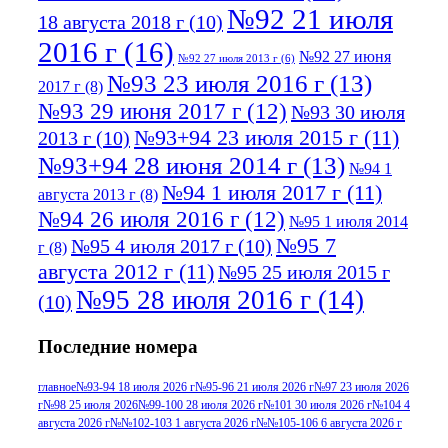
№92 21 июля
18 августа 2018 г
(10)
2016 г
(16)
№92 27 июня
№92 27 июля 2013 г
(6)
№93 23 июля 2016 г
(13)
2017 г
(8)
№93 29 июня 2017 г
(12)
№93 30 июля
№93+94 23 июля 2015 г
(11)
2013 г
(10)
№93+94 28 июня 2014 г
(13)
№94 1
№94 1 июля 2017 г
(11)
августа 2013 г
(8)
№94 26 июля 2016 г
(12)
№95 1 июля 2014
№95 7
№95 4 июля 2017 г
(10)
г
(8)
августа 2012 г
(11)
№95 25 июля 2015 г
№95 28 июля 2016 г
(14)
(10)
№95+96 3 августа 2013 г
(11)
№96 6
Последние номера
№96 9 августа 2012
июля 2017 г
(11)
г
(13)
№96+97 3
№96 28 июля 2015 г
(9)
главное
№93-94 18 июля 2026 г
№95-96 21 июля 2026 г
№97 23 июля 2026
г
№98 25 июля 2026
№99-100 28 июля 2026 г
№101 30 июля 2026 г
№104 4
№96+97 30 июля
июля 2014 г
(10)
августа 2026 г
№№102-103 1 августа 2026 г
№№105-106 6 августа 2026 г
2016 г
(13)
№97 8