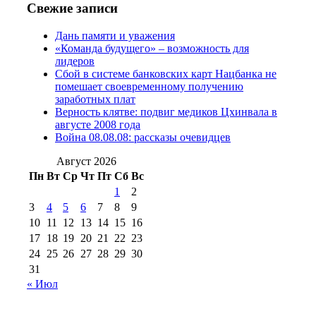
№97 6 августа 2013 г
(6)
Свежие записи
№97 11 августа
июля 2017 г
(13)
Дань памяти и уважения
2012 г
(15)
№97 30 июля 2015 г
«Команда будущего» – возможность для
(15)
лидеров
№98 1 августа 2015 г
(10)
№98 2
Сбой в системе банковских карт Нацбанка не
августа 2016 г
(10)
№98 5 июля 2014 г
(10)
помешает своевременному получению
№98 14
заработных плат
№98 8 августа 2013 г
(9)
Верность клятве: подвиг медиков Цхинвала в
августа 2012 г
(14)
августе 2008 года
№98+99 11 июля
Война 08.08.08: рассказы очевидцев
№99 4 августа
2017 г
(9)
№99 4 августа 2015 г
(6)
2016 г
(12)
№99 16
Август 2026
№99 8 июля 2014 г
(9)
Пн
Вт
Ср
Чт
Пт
Сб
Вс
№99+100 10
августа 2012 г
(11)
1
2
августа 2013 г
(12)
3
4
5
6
7
8
9
10
11
12
13
14
15
16
17
18
19
20
21
22
23
24
25
26
27
28
29
30
31
« Июл