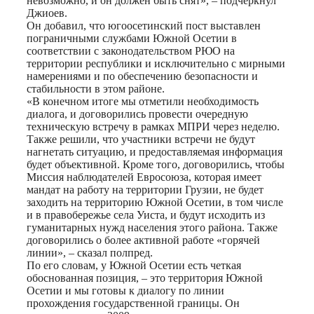
невозможно, и он должен быть снят», – подчеркнул
Джиоев.
Он добавил, что югоосетинский пост выставлен
пограничными службами Южной Осетии в
соответствии с законодательством РЮО на
территории республики и исключительно с мирными
намерениями и по обеспечению безопасности и
стабильности в этом районе.
«В конечном итоге мы отметили необходимость
диалога, и договорились провести очередную
техническую встречу в рамках МПРИ через неделю.
Также решили, что участники встречи не будут
нагнетать ситуацию, и предоставляемая информация
будет объективной. Кроме того, договорились, чтобы
Миссия наблюдателей Евросоюза, которая имеет
мандат на работу на территории Грузии, не будет
заходить на территорию Южной Осетии, в том числе
и в правобережье села Уиста, и будут исходить из
гуманитарных нужд населения этого района. Также
договорились о более активной работе «горячей
линии», – сказал полпред.
По его словам, у Южной Осетии есть четкая
обоснованная позиция, – это территория Южной
Осетии и мы готовы к диалогу по линии
прохождения государственной границы. Он