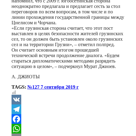
напомнил, что с 2009 г. югоосетинская сторона
неоднократно предлагала и предлагает сесть за стол
переговоров по всем вопросам, в том числе и по
линии прохождения государственной границы между
Цнелисом и Чорчана.
«Если грузинская сторона считает, что этот пост
выставлен в целях безопасности жителей грузинских
сел, то он должен быть установлен около грузинских
сел и на территории Грузии», – отметил полпред.
Он считает основным итогом прошедшей
технической встречи продолжение диалога. «Будем
стараться дипломатическими методами разрядить
ситуацию в целом», – подчеркнул Мурат Джиоев.
А. ДЖИОТЫ
TAGS:
№127 7 сентября 2019 г
VK
Telegram
Facebook