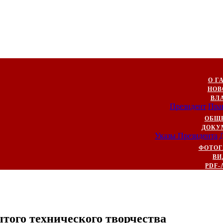
О Г
НОВ
ВЛ
Президент
Пра
ОБЩ
ДОКУ
Указы Президента
ФОТОГ
ВИ
PDF-
того технического творчества