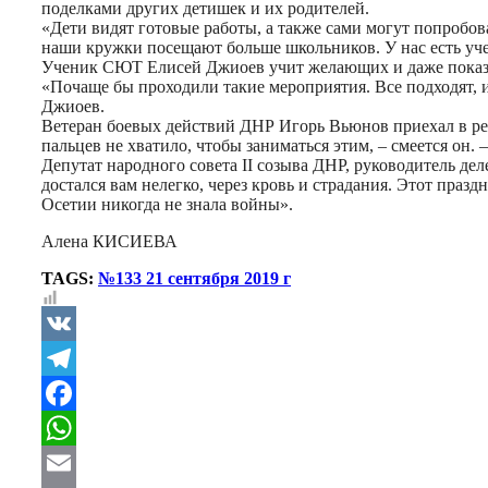
поделками других детишек и их родителей.
«Дети видят готовые работы, а также сами могут попробова
наши кружки посещают больше школьников. У нас есть учен
Ученик СЮТ Елисей Джиоев учит желающих и даже показа
«Почаще бы проходили такие мероприятия. Все подходят, ин
Джиоев.
Ветеран боевых действий ДНР Игорь Вьюнов приехал в рес
пальцев не хватило, чтобы заниматься этим, – смеется он. 
Депутат народного совета II созыва ДНР, руководитель де
достался вам нелегко, через кровь и страдания. Этот пра
Осетии никогда не знала войны».
Алена КИСИЕВА
TAGS:
№133 21 сентября 2019 г
VK
Telegram
Facebook
WhatsApp