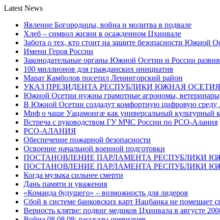
Latest News
Явление Богородицы, война и молитва в подвале
Хлеб – символ жизни в осажденном Цхинвале
Забота о тех, кто стоит на защите безопасности Южной О
Имени Героя России
Законодательные органы Южной Осетии и России развив
100 миллионов для гражданских инициатив
Марат Камболов посетил Ленингорский район
УКАЗ ПРЕЗИДЕНТА РЕСПУБЛИКИ ЮЖНАЯ ОСЕТИ
Южной Осетии нужны грамотные агрономы, ветеринары, 
В Южной Осетии создадут комфортную цифровую среду 
Миф о чаше Уацамонгæ как универсальный культурный 
Встреча с руководством ГУ МЧС России по РСО-Алания
РСО-АЛАНИЯ
Обеспечение пожарной безопасности
Освоение начальной военной подготовки
ПОСТАНОВЛЕНИЕ ПАРЛАМЕНТА РЕСПУБЛИКИ Ю
ПОСТАНОВЛЕНИЕ ПАРЛАМЕНТА РЕСПУБЛИКИ Ю
Когда музыка сильнее смерти
Дань памяти и уважения
«Команда будущего» – возможность для лидеров
Сбой в системе банковских карт Нацбанка не помешает 
Верность клятве: подвиг медиков Цхинвала в августе 200
Война 08.08.08: рассказы очевидцев