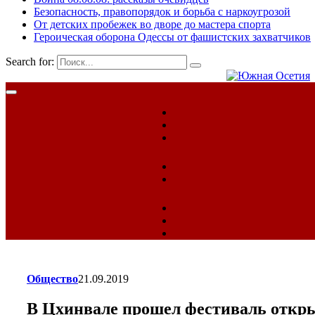
Безопасность, правопорядок и борьба с наркоугрозой
От детских пробежек во дворе до мастера спорта
Героическая оборона Одессы от фашистских захватчиков
Search for:
Общество
21.09.2019
В Цхинвале прошел фестиваль откры