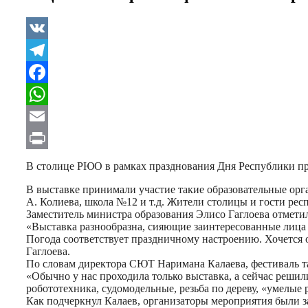
VK
Telegram
Facebook
WhatsApp
Email
Print
В столице РЮО в рамках празднования Дня Республики пр
В выставке принимали участие такие образовательные орг
А. Колиева, школа №12 и т.д. Жители столицы и гости рес
Заместитель министра образования Элисо Гаглоева отметил
«Выставка разнообразна, сияющие заинтересованные лица д
Погода соответствует праздничному настроению. Хочется о
Гаглоева.
По словам директора СЮТ Наримана Калаева, фестиваль та
«Обычно у нас проходила только выставка, а сейчас решил
робототехника, судомодельные, резьба по дереву, «умелые 
Как подчеркнул Калаев, организаторы мероприятия были з