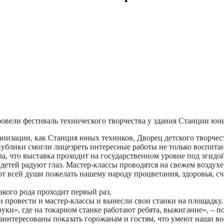
овели фестиваль технического творчества у здания Станции юн
анизации, как Станция юных техников, Дворец детского творче
публики смогли лицезреть интересные работы не только воспитан
а, что выставка проходит на государственном уровне под эгидо
етей радуют глаз. Мастер-классы проводятся на свежем воздухе,
т всей души пожелать нашему народу процветания, здоровья, сч
кого рода проходит первый раз.
и провести и мастер-классы и вынесли свои станки на площадку
руки», где на токарном станке работают ребята, выжигание», – п
аинтересованы показать горожанам и гостям, что умеют наши в