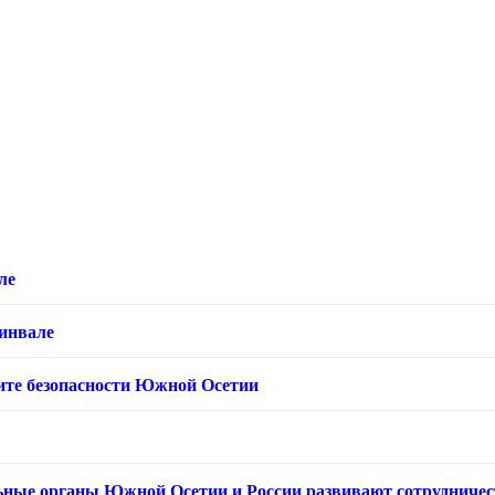
ле
хинвале
ащите безопасности Южной Осетии
ьные органы Южной Осетии и России развивают сотрудничес