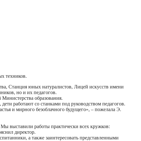
ых техников.
ства, Станция юных натуралистов, Лицей искусств имени
ников, но и их педагогов.
й Министерства образования.
 дети работают со станками под руководством педагогов.
астья и мирного безоблачного будущего», – пожелала Э.
. Мы выставили работы практически всех кружков:
ояснил директор.
оспитанники, а также заинтересовать представленными