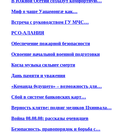
В Южной Осетии создадут комфортную…
Миф о чаше Уацамонгæ как…
Встреча с руководством ГУ МЧС…
РСО-АЛАНИЯ
Обеспечение пожарной безопасности
Освоение начальной военной подготовки
Когда музыка сильнее смерти
Дань памяти и уважения
«Команда будущего» – возможность для…
Сбой в системе банковских карт…
Верность клятве: подвиг медиков Цхинвала…
Война 08.08.08: рассказы очевидцев
Безопасность, правопорядок и борьба с…