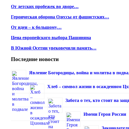
От детских пробежек во дворе…
Героическая оборона Одессы от фашистских…
От идеи – к большому…
Цена европейского выбора Пашиняна
В Южной Осетии увековечили память…
Последние новости
Явление Богородицы, война и молитва в подва
Хлеб – символ жизни в осажденном Ц
Забота о тех, кто стоит на з
Имени Героя России
Законодател