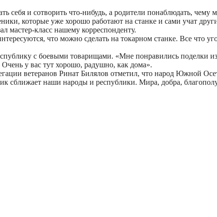
ть себя и сотворить что-нибудь, а родители понаблюдать, чему 
ики, которые уже хорошо работают на станке и сами учат других
л мастер-класс нашему корреспонденту.
тересуются, что можно сделать на токарном станке. Все что угодн
публику с боевыми товарищами. «Мне понравились поделки из дер
– Очень у вас тут хорошо, радушно, как дома».
легации ветеранов Ринат Билялов отметил, что народ Южной Осе
здник сближает наши народы и республики. Мира, добра, благоп