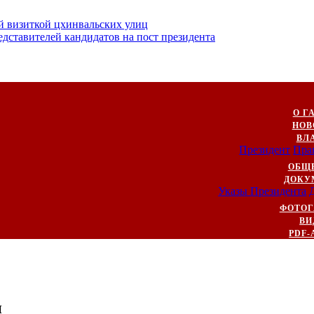
й визиткой цхинвальских улиц
ставителей кандидатов на пост президента
О Г
НОВ
ВЛ
Президент
Пра
ОБЩ
ДОКУ
Указы Президента
ФОТОГ
ВИ
PDF-
и