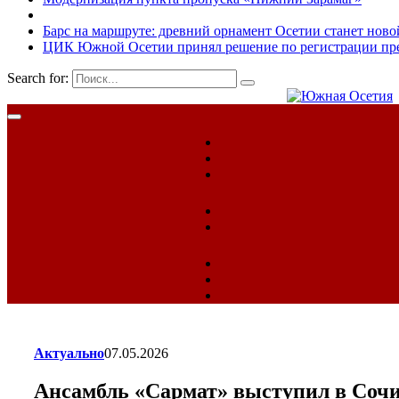
Барс на маршруте: древний орнамент Осетии станет ново
ЦИК Южной Осетии принял решение по регистрации пред
Search for:
Актуально
07.05.2026
Ансамбль «Сармат» выступил в Соч