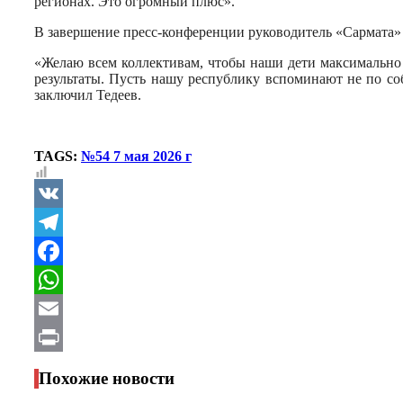
регионах. Это огромный плюс».
В завершение пресс-конференции руководитель «Сармата» 
«Желаю всем коллективам, чтобы наши дети максимально 
результаты. Пусть нашу республику вспоминают не по соб
заключил Тедеев.
TAGS:
№54 7 мая 2026 г
VK
Telegram
Facebook
WhatsApp
Email
Print
Похожие новости