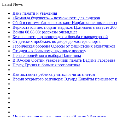
Latest News
Дань памяти и уважения
«Команда будущего» – возможность для лидеров
Сбой в системе банковских карт Нацбанка не помешает 
Верность клятве: подвиг медиков Цхинвала в августе 200
Война 08.08.08: рассказы очевидцев
Безопасность, правопорядок и борьба с наркоугрозой
От детских пробежек во дворе до мастера спорта
Героическая оборона Одессы от фашистских захватчиков
От идеи – к большому научному проекту
Цена европейского выбора Пашиняна
В Южной Осетии увековечили память Вадима Габараева
Науру, Грузия и большая геополитика
Как заставить ребенка учиться и читать летом
Время открытого разговора: Эдуард Кокойты призывает 
Модернизация пункта пропуска «Нижний Зарамаг»