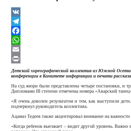
VK
Telegram
Facebook
WhatsApp
Email
Print
Детский хореографический коллектив из Южной Осетии 
конференции в Комитете информации и печати рассказал
На суд жюри были представлены четыре постановки, и тр
Дипломами III степени отмечены номера «Аварский танец
«Я очень доволен результатом и тем, как выступили дети
подчеркнул руководитель коллектива.
Ацамаз Тедеев также акцентировал внимание на важности 
«Когда ребенок выезжает – видит другой уровень. Важно в