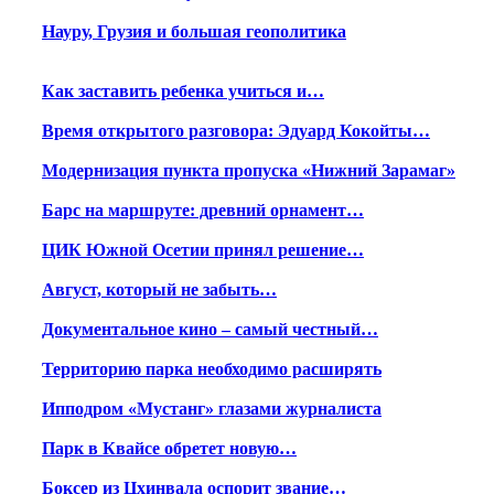
Науру, Грузия и большая геополитика
Как заставить ребенка учиться и…
Время открытого разговора: Эдуард Кокойты…
Модернизация пункта пропуска «Нижний Зарамаг»
Барс на маршруте: древний орнамент…
ЦИК Южной Осетии принял решение…
Август, который не забыть…
Документальное кино – самый честный…
Территорию парка необходимо расширять
Ипподром «Мустанг» глазами журналиста
Парк в Квайсе обретет новую…
Боксер из Цхинвала оспорит звание…