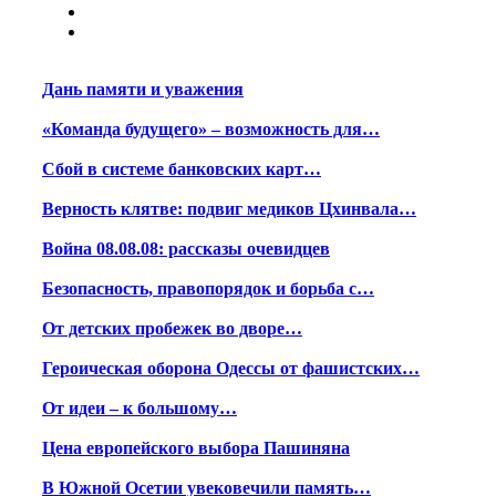
Дань памяти и уважения
«Команда будущего» – возможность для…
Сбой в системе банковских карт…
Верность клятве: подвиг медиков Цхинвала…
Война 08.08.08: рассказы очевидцев
Безопасность, правопорядок и борьба с…
От детских пробежек во дворе…
Героическая оборона Одессы от фашистских…
От идеи – к большому…
Цена европейского выбора Пашиняна
В Южной Осетии увековечили память…