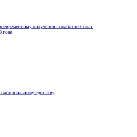
своевременному получению заработных плат
8 года
к национальному единству