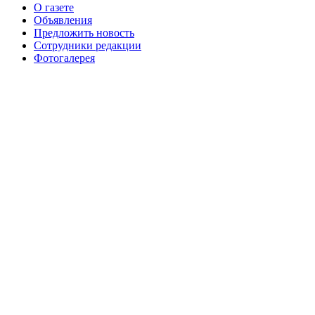
О газете
№99+100 10 августа 2013 г
августа 2012 г
Объявления
Предложить новость
Сотрудники редакции
Фотогалерея