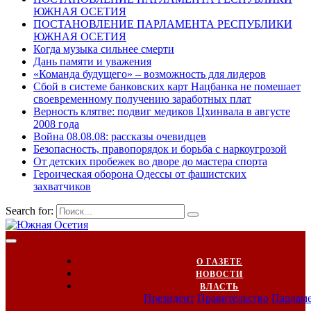
ЮЖНАЯ ОСЕТИЯ
ПОСТАНОВЛЕНИЕ ПАРЛАМЕНТА РЕСПУБЛИКИ
ЮЖНАЯ ОСЕТИЯ
Когда музыка сильнее смерти
Дань памяти и уважения
«Команда будущего» – возможность для лидеров
Сбой в системе банковских карт Нацбанка не помешает
своевременному получению заработных плат
Верность клятве: подвиг медиков Цхинвала в августе
2008 года
Война 08.08.08: рассказы очевидцев
Безопасность, правопорядок и борьба с наркоугрозой
От детских пробежек во дворе до мастера спорта
Героическая оборона Одессы от фашистских
захватчиков
Search for:
О ГАЗЕТЕ
НОВОСТИ
ВЛАСТЬ
Президент
Правительство
Парлам