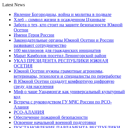
Latest News
Явление Богородицы, война и молитва в подвале
Хлеб – символ жизни в осажденном Цхинвале
Забота о тех, кто стоит на защите безопасности Южной
Осетии
Имени Героя России
Законодательные органы Южной Осетии и России
развивают сотрудничество
100 миллионов для гражданских инициатив
Марат Камболов посетил Ленингорский район
УКАЗ ПРЕЗИДЕНТА РЕСПУБЛИКИ ЮЖНАЯ
ОСЕТИЯ
Южной Осетии нужны грамотные агрономы,
ветеринары, технологи и специалисты по переработке
В Южной Осетии создадут комфортную цифровую
среду для населения
Миф о чаше Уацамонгæ как универсальный культурный
код
Встреча с руководством ГУ МЧС России по РСО-
Алания
РСО-АЛАНИЯ
Обеспечение пожарной безопасности
Освоение начальной военной подготовки
ПОСТАНОВЛЕНИЕ ПАРЛАМЕНТА РЕСПУБЛИКИ