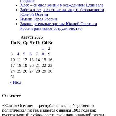
(15)
подвале
№98 1 августа 2015 г
(10)
№98 2
Хлеб – символ жизни в осажденном Цхинвале
августа 2016 г
(10)
№98 5 июля 2014 г
(10)
Забота о тех, кто стоит на защите безопасности
№98 14
Южной Осетии
№98 8 августа 2013 г
(9)
Имени Героя России
августа 2012 г
(14)
Законодательные органы Южной Осетии и
№98+99 11 июля
России развивают сотрудничество
№99 4 августа
2017 г
(9)
№99 4 августа 2015 г
(6)
2016 г
(12)
№99 16
Август 2026
№99 8 июля 2014 г
(9)
Пн
Вт
Ср
Чт
Пт
Сб
Вс
№99+100 10
августа 2012 г
(11)
1
2
августа 2013 г
(12)
3
4
5
6
7
8
9
10
11
12
13
14
15
16
17
18
19
20
21
22
23
24
25
26
27
28
29
30
31
« Июл
О газете
«Южная Осетия» — республиканская общественно-
политическая газета, издается с января 1983 года как
русскоязычный дубляж осетинской национальной газеты