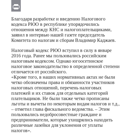
Email
Print
Благодаря разработке и введению Налогового
кодекса РЮО в республике упорядочились
отношения между КНС и налогоплательщиками,
заявил в интервью нашей газете председатель
Комитета по налогам и сборам Владимир Каджаев.
Налоговый кодекс РЮО вступил в силу в январе
2016 года. Ранее мы пользовались российским
налоговым кодексом. Однако югоосетинское
налоговое законодательство в определенной степени
отличается от российского.
«Кроме того, в наших нормативных актах не были
четко обозначены права и обязанности участников
налоговых отношений, перечень налоговых
платежей и их ставок для отдельных категорий
плательщиков. Не были также четко прописаны
льготы и вычеты по некоторым видам налогов и т.д.,
– отметил глава фискального ведомства. – Этим
пользовались недобросовестные граждане и
предприниматели, которые ухищрялись находить
различные лазейки для уклонения от уплаты
налогов».