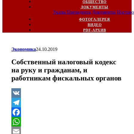
ОБЩЕСТВО
ДОКУМЕНТЫ
Указы Президента
Документы
Постано
ФОТОГАЛЕРЕЯ
ВИДЕО
PDF-АРХИВ
Экономика
24.10.2019
Собственный налоговый кодекс
на руку и гражданам, и
работникам фискальных органов
VK
Telegram
Facebook
WhatsApp