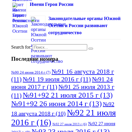
Имени Героя России
Законодательные органы Южной
Осетии и России развивают
сотрудничество
Search for:
Последние номера
№91 16 августа 2018 г
№90 24 июня 2014 г
(7)
(11)
№91 19 июля 2016 г
(11)
№91 24
июня 2017 г
(11)
№91 25 июля 2013 г
№91+92 21 июля 2015 г
(13)
(11)
№91+92 26 июня 2014 г
(13)
№92
№92 21 июля
18 августа 2018 г
(10)
2016 г
(16)
№92 27 июня
№92 27 июля 2013 г
(6)
№93 23 июля 2016 г
(13)