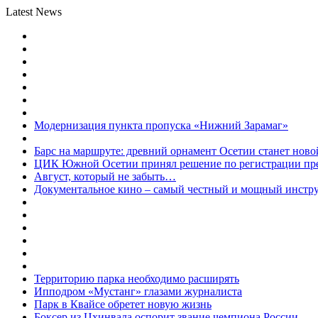
Latest News
Модернизация пункта пропуска «Нижний Зарамаг»
Барс на маршруте: древний орнамент Осетии станет ново
ЦИК Южной Осетии принял решение по регистрации пред
Август, который не забыть…
Документальное кино – самый честный и мощный инстр
Территорию парка необходимо расширять
Ипподром «Мустанг» глазами журналиста
Парк в Квайсе обретет новую жизнь
Боксер из Цхинвала оспорит звание чемпиона России