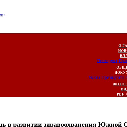
ов»
О Г
НОВ
ВЛ
Президент
Пра
ОБЩ
ДОКУ
Указы Президента
ФОТОГ
ВИ
PDF-
щь в развитии здравоохранения Южной 