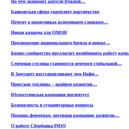
На чем экономят жители Южной…
Банковская сфера укрепляет партнерство
Почему о памятниках вспоминаем слишком…
Новая казарма для ОМОН
Продвижение национального бренда и новые…
Бизнес-сообщество предлагает возобновить работу ко
Северная столица становится центром глобальной…
В Замтарет восстанавливают дом Нафи…
Присские теплицы – драйвер развития…
Югоосетинская компания презентует
Безопасность и гуманитарные вопросы
Помощь фермерам, посевная кампания, развитие…
О работе Сбербанка РЮО