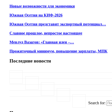
Новые возможности для экономики
Южная Осетия на КИФ-2026
Южная Осетия представит экспортный потенциал…
Славное прошлое, непростое настоящее
Мевлуд Вазагов: «Главная идея –…
Прожиточный минимум, повышение зарплаты, МПК
Последние новости
Search for: