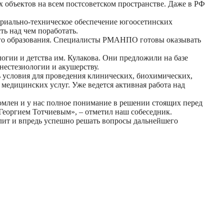
 объектов на всем постсоветском пространстве. Даже в РФ
териально-техническое обеспечение югоосетинских
ь над чем поработать.
ого образования. Специалисты РМАНПО готовы оказывать
огии и детства им. Кулакова. Они предложили на базе
нестезиологии и акушерству.
ь условия для проведения клинических, биохимических,
медицинских услуг. Уже ведется активная работа над
домлен и у нас полное понимание в решении стоящих перед
Георгием Тотчиевым», – отметил наш собеседник.
лит и впредь успешно решать вопросы дальнейшего