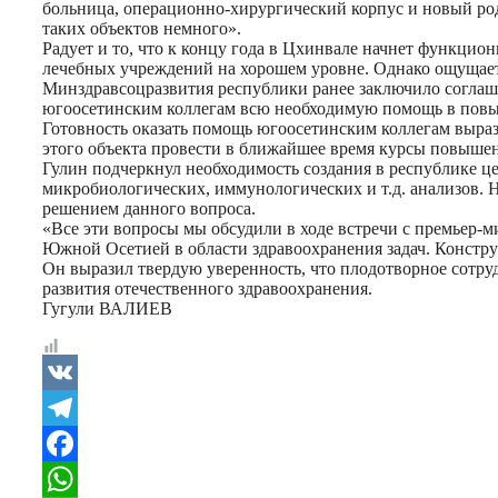
больница, операционно-хирургический корпус и новый род
таких объектов немного».
Радует и то, что к концу года в Цхинвале начнет функци
лечебных учреждений на хорошем уровне. Однако ощущаетс
Минздравсоцразвития республики ранее заключило согла
югоосетинским коллегам всю необходимую помощь в повы
Готовность оказать помощь югоосетинским коллегам выраз
этого объекта провести в ближайшее время курсы повышен
Гулин подчеркнул необходимость создания в республике ц
микробиологических, иммунологических и т.д. анализов. Н
решением данного вопроса.
«Все эти вопросы мы обсудили в ходе встречи с премьер-
Южной Осетией в области здравоохранения задач. Констру
Он выразил твердую уверенность, что плодотворное сотру
развития отечественного здравоохранения.
Гугули ВАЛИЕВ
VK
Telegram
Facebook