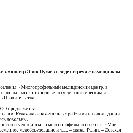
ьер-министр Эрик Пухаев в ходе встречи с помощником
аселения. «Многопрофильный медицинский центр, в
, оснащены высокотехнологичным диагностическим и
ь Правительства.
РЮО продолжится.
ва им. Кулакова ознакомились с работами в новом здании
ись довольны.
иканского медицинского многопрофильного центра. «Мои
менное медоборудование и т.д., – сказал Гулин. – Детская