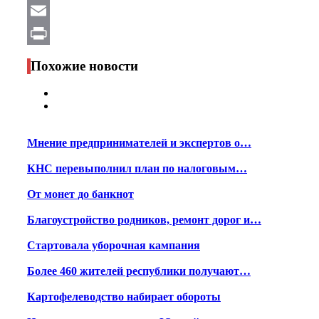
WhatsApp
Email
Print
Похожие новости
Мнение предпринимателей и экспертов о…
КНС перевыполнил план по налоговым…
От монет до банкнот
Благоустройство родников, ремонт дорог и…
Стартовала уборочная кампания
Более 460 жителей республики получают…
Картофелеводство набирает обороты