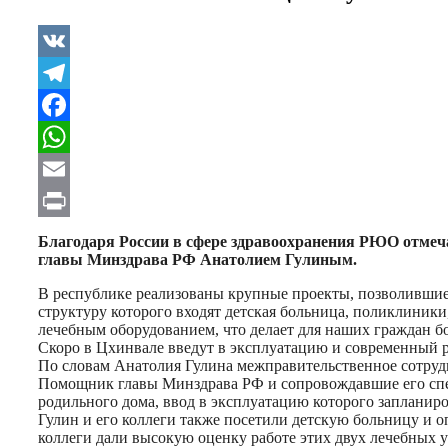
VK
Telegram
Facebook
WhatsApp
Email
Print
Благодаря России в сфере здравоохранения РЮО отмеч
главы Минздрава РФ Анатолием Гулиным.
В республике реализованы крупные проекты, позволивши
структуру которого входят детская больница, поликлини
лечебным оборудованием, что делает для наших граждан б
Скоро в Цхинвале введут в эксплуатацию и современный 
По словам Анатолия Гулина межправительственное сотруд
Помощник главы Минздрава РФ и сопровождавшие его спец
родильного дома, ввод в эксплуатацию которого запланиро
Гулин и его коллеги также посетили детскую больницу и 
коллеги дали высокую оценку работе этих двух лечебных уч