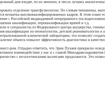
ильный дом входят, по их мнению, в число лучших аналогичных
онировать отделение трансфузиологии. По словам чиновника, ма
я нехватка высококвалифицированных кадров. В этом плане ест
шение с Российской медакадемией непрерывного последипломн
шении квалификации, переквалификации врачей и т.д.
или и специалисты из Федерального центра акушерства, гинекол
ия квалификации по неонатологии, детской реаниматологии и а
ентрализованной клинической лаборатории, что позволит создат
аличие объекта повысит эффективность диагностики и качество 
минист-ром. Отрадно отметить, что Эрик Пухаев прекрасно осве
ктивное взаимодействие у нас и с главой Минздравсоцразвития 
дничество с югоосетинскими коллегами продолжится. Это позво