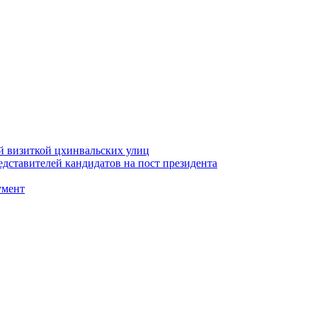
й визиткой цхинвальских улиц
ставителей кандидатов на пост президента
умент