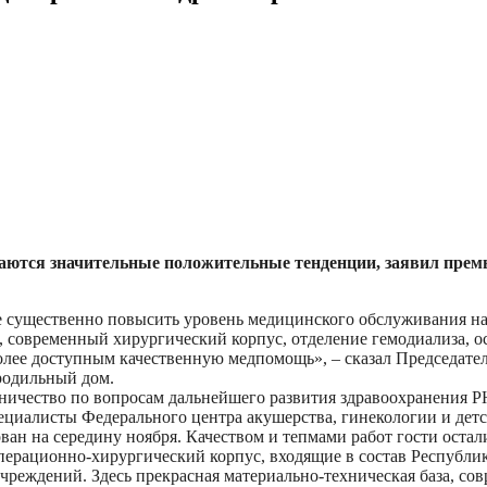
аются значительные положительные тенденции, заявил прем
е существенно повысить уровень медицинского обслуживания н
ки, современный хирургический корпус, отделение гемодиализа
олее доступным качественную медпомощь», – сказал Председател
родильный дом.
ничество по вопросам дальнейшего развития здравоохранения 
иалисты Федерального центра акушерства, гинекологии и детст
ван на середину ноября. Качеством и тепмами работ гости остал
операционно-хирургический корпус, входящие в состав Республ
реждений. Здесь прекрасная материально-техническая база, совре