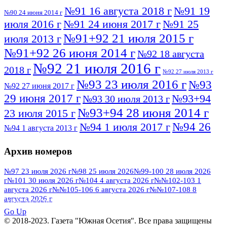
№91 16 августа 2018 г
№91 19
№90 24 июня 2014 г
июля 2016 г
№91 24 июня 2017 г
№91 25
№91+92 21 июля 2015 г
июля 2013 г
№91+92 26 июня 2014 г
№92 18 августа
№92 21 июля 2016 г
2018 г
№92 27 июля 2013 г
№93 23 июля 2016 г
№93
№92 27 июня 2017 г
29 июня 2017 г
№93+94
№93 30 июля 2013 г
№93+94 28 июня 2014 г
23 июля 2015 г
№94 26
№94 1 июля 2017 г
№94 1 августа 2013 г
июля 2016 г
№95 4 июля 2017 г
№95 1 июля 2014 г
Архив номеров
№95 7 августа 2012 г
№95 25 июля 2015 г
№95 28 июля 2016 г
№95+96 3 августа
№97 23 июля 2026 г
№98 25 июля 2026
№99-100 28 июля 2026
г
№101 30 июля 2026 г
№104 4 августа 2026 г
№№102-103 1
№96 9 августа
2013 г
№96 6 июля 2017 г
августа 2026 г
№№105-106 6 августа 2026 г
№№107-108 8
2012 г
№96+97 3 июля 2014 г
августа 2026 г
№96 28 июля 2015 г
ПОСМОТРЕТЬ ВСЕ
№96+97 30 июля 2016 г
№97
Go Up
№97 6 августа 2013 г
© 2018-2023. Газета "Южная Осетия". Все права защищены