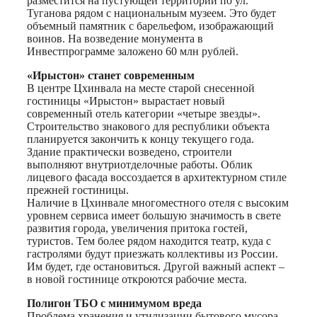
разместится на пустующей территории по ул.
Туганова рядом с национальным музеем. Это будет
объемный памятник с барельефом, изображающий
воинов. На возведение монумента в
Инвестпрограмме заложено 60 млн рублей.
«Ирыстон» станет современным
В центре Цхинвала на месте старой снесенной
гостиницы «Ирыстон» вырастает новый
современный отель категории «четыре звезды».
Строительство знакового для республики объекта
планируется закончить к концу текущего года.
Здание практически возведено, строители
выполняют внутриотделочные работы. Облик
лицевого фасада воссоздается в архитектурном стиле
прежней гостиницы.
Наличие в Цхинвале многоместного отеля с высоким
уровнем сервиса имеет большую значимость в свете
развития города, увеличения притока гостей,
туристов. Тем более рядом находится театр, куда с
гастролями будут приезжать коллективы из России.
Им будет, где остановиться. Другой важный аспект –
в новой гостинице откроются рабочие места.
Полигон ТБО с минимумом вреда
Проблема хранения и утилизации бытового мусора