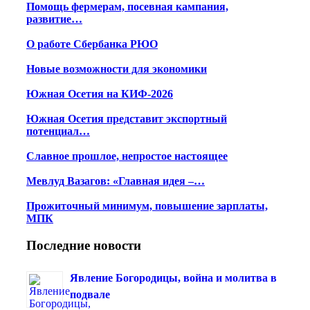
Помощь фермерам, посевная кампания,
развитие…
О работе Сбербанка РЮО
Новые возможности для экономики
Южная Осетия на КИФ-2026
Южная Осетия представит экспортный
потенциал…
Славное прошлое, непростое настоящее
Мевлуд Вазагов: «Главная идея –…
Прожиточный минимум, повышение зарплаты,
МПК
Последние новости
Явление Богородицы, война и молитва в
подвале