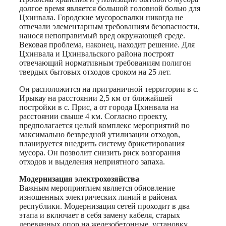
долгое время является большой головной болью для
Цхинвала. Городские мусоросвалки никогда не
отвечали элементарным требованиям безопасности,
нанося непоправимый вред окружающей среде.
Вековая проблема, наконец, находит решение. Для
Цхинвала и Цхинвальского района построят
отвечающий нормативным требованиям полигон
твердых бытовых отходов сроком на 25 лет.
Он расположится на приграничной территории в с.
Ирыкау на расстоянии 2,5 км от ближайшей
постройки в с. Прис, а от города Цхинвала на
расстоянии свыше 4 км. Согласно проекту,
предполагается целый комплекс мероприятий по
максимально безвредной утилизации отходов,
планируется внедрить систему брикетирования
мусора. Он позволит снизить риск возгорания
отходов и выделения неприятного запаха.
Модернизация электрохозяйства
Важным мероприятием является обновление
изношенных электрических линий в районах
республики. Модернизация сетей проходит в два
этапа и включает в себя замену кабеля, старых
деревянных опор на железобетонные, установку