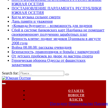
ЮЖНАЯ ОСЕТИЯ
ПОСТАНОВЛЕНИЕ ПАРЛАМЕНТА РЕСПУБЛИКИ
ЮЖНАЯ ОСЕТИЯ
Когда музыка сильнее смерти
Дань памяти и уважения
«Команда будущего» – возможность для лидеров
Сбой в системе банковских карт Нацбанка не помешает
своевременному получению заработных плат
Верность клятве: подвиг медиков Цхинвала в августе
2008 года
Война 08.08.08: рассказы очевидцев
Безопасность, правопорядок и борьба с наркоугрозой
От детских пробежек во дворе до мастера спорта
Героическая оборона Одессы от фашистских
захватчиков
Search for:
О ГАЗЕТЕ
НОВОСТИ
ВЛАСТЬ
Президент
Правительство
Парлам