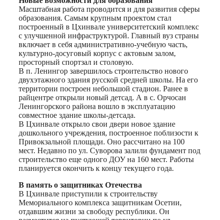
Новые возможности для образования
Масштабная работа проводится и для развития сферы
образования. Самым крупным проектом стал
построенный в Цхинвале университетский комплекс
с улучшенной инфраструктурой. Главный вуз страны
включает в себя административно-учебную часть,
культурно-досуговый корпус с актовым залом,
просторный спортзал и столовую.
В п. Ленингор завершилось строительство нового
двухэтажного здания русской средней школы. На его
территории построен небольшой стадион. Ранее в
райцентре открыли новый детсад. А в с. Орчосан
Ленингорского района вошло в эксплуатацию
совместное здание школы-детсада.
В Цхинвале открыло свои двери новое здание
дошкольного учреждения, построенное поблизости к
Привокзальной площади. Оно рассчитано на 100
мест. Недавно по ул. Суворова залили фундамент под
строительство еще одного ДОУ на 160 мест. Работы
планируется окончить к концу текущего года.
В память о защитниках Отечества
В Цхинвале приступили к строительству
Мемориального комплекса защитникам Осетии,
отдавшим жизни за свободу республики. Он