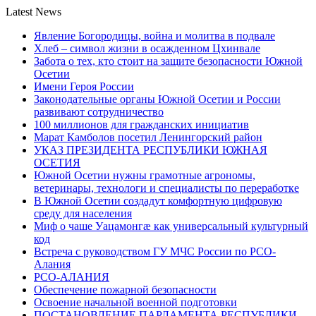
Latest News
Явление Богородицы, война и молитва в подвале
Хлеб – символ жизни в осажденном Цхинвале
Забота о тех, кто стоит на защите безопасности Южной
Осетии
Имени Героя России
Законодательные органы Южной Осетии и России
развивают сотрудничество
100 миллионов для гражданских инициатив
Марат Камболов посетил Ленингорский район
УКАЗ ПРЕЗИДЕНТА РЕСПУБЛИКИ ЮЖНАЯ
ОСЕТИЯ
Южной Осетии нужны грамотные агрономы,
ветеринары, технологи и специалисты по переработке
В Южной Осетии создадут комфортную цифровую
среду для населения
Миф о чаше Уацамонгæ как универсальный культурный
код
Встреча с руководством ГУ МЧС России по РСО-
Алания
РСО-АЛАНИЯ
Обеспечение пожарной безопасности
Освоение начальной военной подготовки
ПОСТАНОВЛЕНИЕ ПАРЛАМЕНТА РЕСПУБЛИКИ