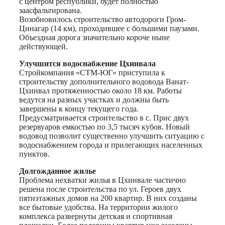
с центром республики, будет полностью
заасфальтирована.
Возобновилось строительство автодороги Гром-
Цинагар (14 км), проходившее с большими паузами.
Объездная дорога значительно короче ныне
действующей.
Улучшится водоснабжение Цхинвала
Стройкомпания «СТМ-ЮГ» приступила к
строительству дополнительного водовода Ванат-
Цхинвал протяженностью около 18 км. Работы
ведутся на разных участках и должны быть
завершены к концу текущего года.
Предусматривается строительство в с. Прис двух
резервуаров емкостью по 3,5 тысяч кубов. Новый
водовод позволит существенно улучшить ситуацию с
водоснабжением города и прилегающих населенных
пунктов.
Долгожданное жилье
Проблема нехватки жилья в Цхинвале частично
решена после строительства по ул. Героев двух
пятиэтажных домов на 200 квартир. В них созданы
все бытовые удобства. На территории жилого
комплекса развернуты детская и спортивная