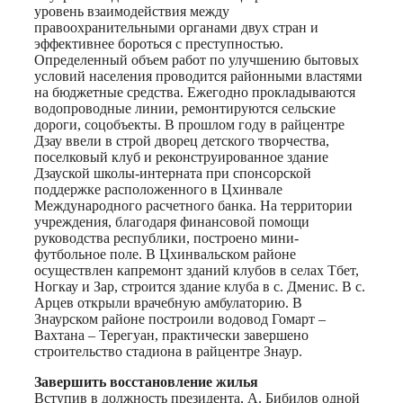
уровень взаимодействия между
правоохранительными органами двух стран и
эффективнее бороться с преступностью.
Определенный объем работ по улучшению бытовых
условий населения проводится районными властями
на бюджетные средства. Ежегодно прокладываются
водопроводные линии, ремонтируются сельские
дороги, соцобъекты. В прошлом году в райцентре
Дзау ввели в строй дворец детского творчества,
поселковый клуб и реконструированное здание
Дзауской школы-интерната при спонсорской
поддержке расположенного в Цхинвале
Международного расчетного банка. На территории
учреждения, благодаря финансовой помощи
руководства республики, построено мини-
футбольное поле. В Цхинвальском районе
осуществлен капремонт зданий клубов в селах Тбет,
Ногкау и Зар, строится здание клуба в с. Дменис. В с.
Арцев открыли врачебную амбулаторию. В
Знаурском районе построили водовод Гомарт –
Вахтана – Терегуан, практически завершено
строительство стадиона в райцентре Знаур.
Завершить восстановление жилья
Вступив в должность президента, А. Бибилов одной