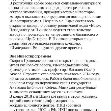
В республике кроме объектов социально-культурного
назначения появляются предприятия реального
сектора экономики, приходят частные инвесторы,
которым оказывается определенная помощь по линии
Инвестпрограммы. Недавно в с. Едыс состоялось
открытие завода по розливу родниковой воды «Edis».
Неподалеку от Цхинвала ведется строительство
завода по производству непрерывного базальтового
волокна «Ир-Базальт». В Цхинвале открыл свои
двери торгово-развлекательный комплекс
«Империал». Реализуются другие проекты.
Вне Инвестпрограммы
Скоро в Цхинвале состоится открытие нового дома-
музея ученого-филолога, языковеда-иранис-та,
краеведа и этимолога, профессора Василия (Васо)
Абаева. Строительство объекта началось в 2014 году,
но затем остановилось. Работы были возобновлены в
прошлом году по поручению главы государства
Анатолия Бибилова. Сейчас Минкульт республики
занимается оснащением музея экспонатами.
В конце 2018 г. в Цхинвале ввели в строй комплекс
зданий совместного информационно-
координационного центра (ИКЦ) органов
внутренних дел РЮО и РФ. ИКЦ призван повысить