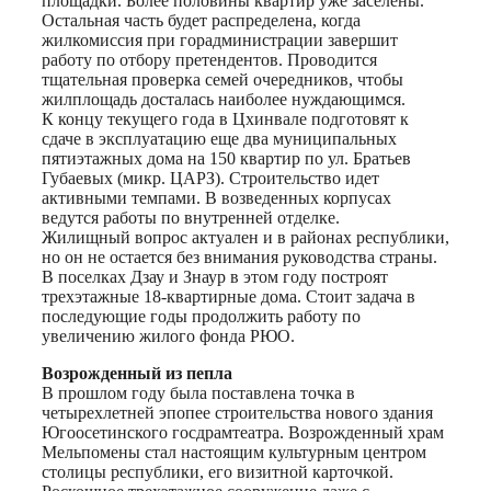
площадки. Более половины квартир уже заселены.
Остальная часть будет распределена, когда
жилкомиссия при горадминистрации завершит
работу по отбору претендентов. Проводится
тщательная проверка семей очередников, чтобы
жилплощадь досталась наиболее нуждающимся.
К концу текущего года в Цхинвале подготовят к
сдаче в эксплуатацию еще два муниципальных
пятиэтажных дома на 150 квартир по ул. Братьев
Губаевых (микр. ЦАРЗ). Строительство идет
активными темпами. В возведенных корпусах
ведутся работы по внутренней отделке.
Жилищный вопрос актуален и в районах республики,
но он не остается без внимания руководства страны.
В поселках Дзау и Знаур в этом году построят
трехэтажные 18-квартирные дома. Стоит задача в
последующие годы продолжить работу по
увеличению жилого фонда РЮО.
Возрожденный из пепла
В прошлом году была поставлена точка в
четырехлетней эпопее строительства нового здания
Югоосетинского госдрамтеатра. Возрожденный храм
Мельпомены стал настоящим культурным центром
столицы республики, его визитной карточкой.