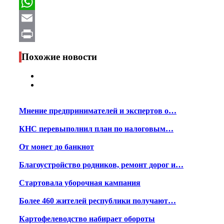
Facebook
WhatsApp
Email
Print
Похожие новости
Мнение предпринимателей и экспертов о…
КНС перевыполнил план по налоговым…
От монет до банкнот
Благоустройство родников, ремонт дорог и…
Стартовала уборочная кампания
Более 460 жителей республики получают…
Картофелеводство набирает обороты