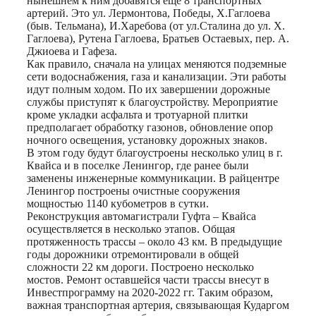
нынешнем к ним добавятся еще 8 транспортных
артерий. Это ул. Лермонтова, Победы, Х.Гаглоева
(быв. Тельмана), И.Харебова (от ул.Сталина до ул. Х.
Гаглоева), Рутена Гаглоева, Братьев Остаевых, пер. А.
Джиоева и Гафеза.
Как правило, сначала на улицах меняются подземные
сети водоснабжения, газа и канализации. Эти работы
идут полным ходом. По их завершении дорожные
службы приступят к благоустройству. Мероприятие
кроме укладки асфальта и тротуарной плитки
предполагает обработку газонов, обновление опор
ночного освещения, установку дорожных знаков.
В этом году будут благоустроены несколько улиц в г.
Квайса и в поселке Ленингор, где ранее были
заменены инженерные коммуникации. В райцентре
Ленингор построены очистные сооружения
мощностью 1140 кубометров в сутки.
Реконструкция автомагистрали Гуфта – Квайса
осуществляется в несколько этапов. Общая
протяженность трассы – около 43 км. В предыдущие
годы дорожники отремонтировали в общей
сложности 22 км дороги. Построено несколько
мостов. Ремонт оставшейся части трассы внесут в
Инвестпрограмму на 2020-2022 гг. Таким образом,
важная транспортная артерия, связывающая Кударгом