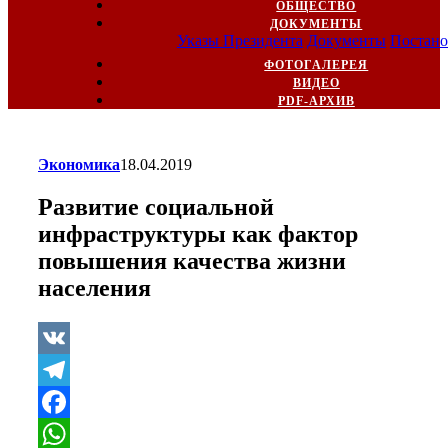
ОБЩЕСТВО
ДОКУМЕНТЫ
Указы Президента
Документы
Постано
ФОТОГАЛЕРЕЯ
ВИДЕО
PDF-АРХИВ
Экономика
18.04.2019
Развитие социальной
инфраструктуры как фактор
повышения качества жизни
населения
VK
Telegram
Facebook