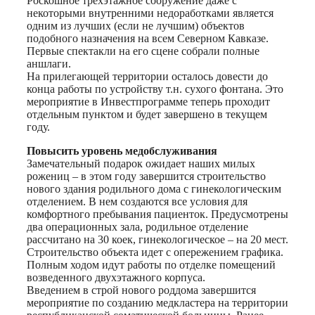
Роскошное трехэтажное сооружение даже с
некоторыми внутренними недоработками является
одним из лучших (если не лучшим) объектов
подобного назначения на всем Северном Кавказе.
Первые спектакли на его сцене собрали полные
аншлаги.
На прилегающей территории осталось довести до
конца работы по устройству т.н. сухого фонтана. Это
мероприятие в Инвестпрограмме теперь проходит
отдельным пунктом и будет завершено в текущем
году.
Повысить уровень медобслуживания
Замечательный подарок ожидает наших милых
рожениц – в этом году завершится строительство
нового здания родильного дома с гинекологическим
отделением. В нем создаются все условия для
комфортного пребывания пациенток. Предусмотрены
два операционных зала, родильное отделение
рассчитано на 30 коек, гинекологическое – на 20 мест.
Строительство объекта идет с опережением графика.
Полным ходом идут работы по отделке помещений
возведенного двухэтажного корпуса.
Введением в строй нового роддома завершится
мероприятие по созданию медкластера на территории