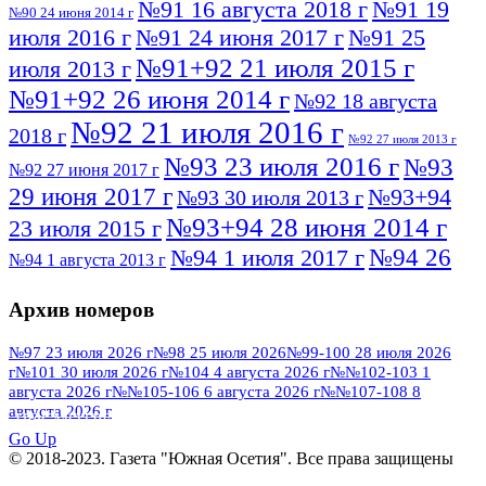
№91 16 августа 2018 г
№91 19
№90 24 июня 2014 г
июля 2016 г
№91 24 июня 2017 г
№91 25
№91+92 21 июля 2015 г
июля 2013 г
№91+92 26 июня 2014 г
№92 18 августа
№92 21 июля 2016 г
2018 г
№92 27 июля 2013 г
№93 23 июля 2016 г
№93
№92 27 июня 2017 г
29 июня 2017 г
№93+94
№93 30 июля 2013 г
№93+94 28 июня 2014 г
23 июля 2015 г
№94 26
№94 1 июля 2017 г
№94 1 августа 2013 г
июля 2016 г
№95 4 июля 2017 г
№95 1 июля 2014 г
Архив номеров
№95 7 августа 2012 г
№95 25 июля 2015 г
№95 28 июля 2016 г
№95+96 3 августа
№97 23 июля 2026 г
№98 25 июля 2026
№99-100 28 июля 2026
г
№101 30 июля 2026 г
№104 4 августа 2026 г
№№102-103 1
№96 9 августа
2013 г
№96 6 июля 2017 г
августа 2026 г
№№105-106 6 августа 2026 г
№№107-108 8
2012 г
№96+97 3 июля 2014 г
августа 2026 г
№96 28 июля 2015 г
ПОСМОТРЕТЬ ВСЕ
№96+97 30 июля 2016 г
№97
Go Up
№97 6 августа 2013 г
© 2018-2023. Газета "Южная Осетия". Все права защищены
№97 11 августа 2012 г
8 июля 2017 г