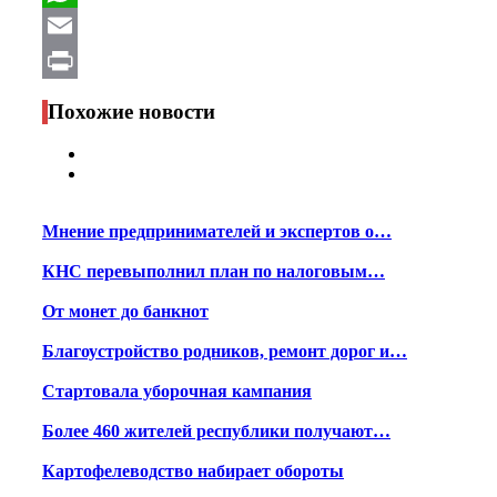
WhatsApp
Email
Print
Похожие новости
Мнение предпринимателей и экспертов о…
КНС перевыполнил план по налоговым…
От монет до банкнот
Благоустройство родников, ремонт дорог и…
Стартовала уборочная кампания
Более 460 жителей республики получают…
Картофелеводство набирает обороты