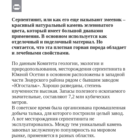
Email
Print
Серпентинит, или как его еще называют змеевик –
красивый натуральный камень зеленоватого
цвета, который имеет большой диапазон
применения. В основном используется как
отделочный и поделочный материал. Но
считается, что эта плотная горная порода обладает
и лечебными свойствами.
По данным Комитета геологии, экологии и
природопользования, месторождения серпентинита в
Южной Осетии в основном расположены в западной
части Знаурского района рядом с бывшим заводом
«Югостальк». Хорошо разведаны, степень
изученности высокая. Запасы полезного ископаемого
значительные, составляют 7,2 млн кубических
метров.
В советское время была организована промышленная
добыча талька, для которого построили целый завод.
А вот месторождения серпентинита не
эксплуатировались. Между тем уникальный камень
завоевал заслуженную популярность на мировом
рынке, применяется в разных областях.