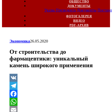
ОБЩЕСТВО
ДОКУМЕНТЫ
Указы Президента
Документы
Постано
ФОТОГАЛЕРЕЯ
ВИДЕО
PDF-АРХИВ
Экономика
26.05.2020
От строительства до
фармацевтики: уникальный
камень широкого применения
VK
Telegram
Facebook
WhatsApp