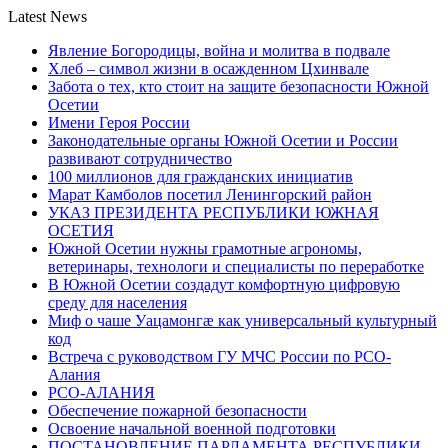
Latest News
Явление Богородицы, война и молитва в подвале
Хлеб – символ жизни в осажденном Цхинвале
Забота о тех, кто стоит на защите безопасности Южной
Осетии
Имени Героя России
Законодательные органы Южной Осетии и России
развивают сотрудничество
100 миллионов для гражданских инициатив
Марат Камболов посетил Ленингорский район
УКАЗ ПРЕЗИДЕНТА РЕСПУБЛИКИ ЮЖНАЯ
ОСЕТИЯ
Южной Осетии нужны грамотные агрономы,
ветеринары, технологи и специалисты по переработке
В Южной Осетии создадут комфортную цифровую
среду для населения
Миф о чаше Уацамонгæ как универсальный культурный
код
Встреча с руководством ГУ МЧС России по РСО-
Алания
РСО-АЛАНИЯ
Обеспечение пожарной безопасности
Освоение начальной военной подготовки
ПОСТАНОВЛЕНИЕ ПАРЛАМЕНТА РЕСПУБЛИКИ