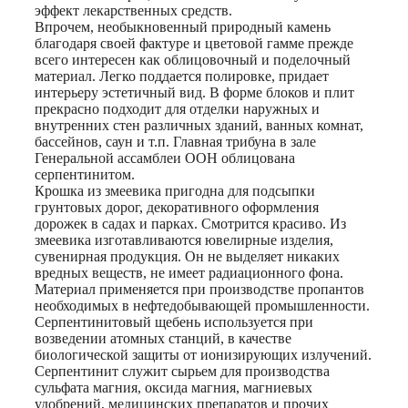
эффект лекарственных средств.
Впрочем, необыкновенный природный камень
благодаря своей фактуре и цветовой гамме прежде
всего интересен как облицовочный и поделочный
материал. Легко поддается полировке, придает
интерьеру эстетичный вид. В форме блоков и плит
прекрасно подходит для отделки наружных и
внутренних стен различных зданий, ванных комнат,
бассейнов, саун и т.п. Главная трибуна в зале
Генеральной ассамблеи ООН облицована
серпентинитом.
Крошка из змеевика пригодна для подсыпки
грунтовых дорог, декоративного оформления
дорожек в садах и парках. Смотрится красиво. Из
змеевика изготавливаются ювелирные изделия,
сувенирная продукция. Он не выделяет никаких
вредных веществ, не имеет радиационного фона.
Материал применяется при производстве пропантов
необходимых в нефтедобывающей промышленности.
Серпентинитовый щебень используется при
возведении атомных станций, в качестве
биологической защиты от ионизирующих излучений.
Серпентинит служит сырьем для производства
сульфата магния, оксида магния, магниевых
удобрений, медицинских препаратов и прочих