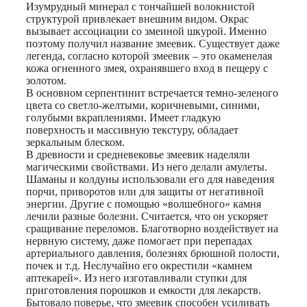
Изумрудный минерал с тончайшей волокнистой
структурой привлекает внешним видом. Окрас
вызывает ассоциации со змеиной шкурой. Именно
поэтому получил название змеевик. Существует даже
легенда, согласно которой змеевик – это окаменелая
кожа огненного змея, охранявшего вход в пещеру с
золотом.
В основном серпентинит встречается темно-зеленого
цвета со светло-желтыми, коричневыми, синими,
голубыми вкраплениями. Имеет гладкую
поверхность и массивную текстуру, обладает
зеркальным блеском.
В древности и средневековье змеевик наделяли
магическими свойствами. Из него делали амулеты.
Шаманы и колдуны использовали его для наведения
порчи, приворотов или для защиты от негативной
энергии. Другие с помощью «волшебного» камня
лечили разные болезни. Считается, что он ускоряет
сращивание переломов. Благотворно воздействует на
нервную систему, даже помогает при перепадах
артериального давления, болезнях брюшной полости,
почек и т.д. Неслучайно его окрестили «камнем
аптекарей». Из него изготавливали ступки для
приготовления порошков и емкости для лекарств.
Бытовало поверье, что змеевик способен усиливать