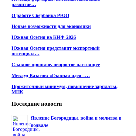
развитие…
О работе Сбербанка РЮО
Новые возможности для экономики
Южная Осетия на КИФ-2026
Южная Осетия представит экспортный
потенциал…
Славное прошлое, непростое настоящее
Мевлуд Вазагов: «Главная идея –…
Прожиточный минимум, повышение зарплаты,
МПК
Последние новости
Явление Богородицы, война и молитва в
подвале