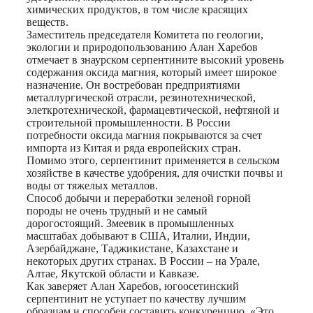
химических продуктов, в том числе красящих
веществ.
Заместитель председателя Комитета по геологии,
экологии и природопользованию Алан Харебов
отмечает в знаурском серпентините высокий уровень
содержания оксида магния, который имеет широкое
назначение. Он востребован предприятиями
металлургической отрасли, резинотехнической,
элеткротехнической, фармацевтической, нефтяной и
строительной промышленности. В России
потребности оксида магния покрываются за счет
импорта из Китая и ряда европейских стран.
Помимо этого, серпентинит применяется в сельском
хозяйстве в качестве удобрения, для очистки почвы и
воды от тяжелых металлов.
Способ добычи и переработки зеленой горной
породы не очень трудный и не самый
дорогостоящий. Змеевик в промышленных
масштабах добывают в США, Италии, Индии,
Азербайджане, Таджикистане, Казахстане и
некоторых других странах. В России – на Урале,
Алтае, Якутской области и Кавказе.
Как заверяет Алан Харебов, югоосетинский
серпентинит не уступает по качеству лучшим
образцам и способен составить конкуренцию. «Это