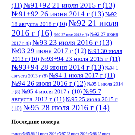
№91+92 21 июля 2015 г
(13)
(11)
№91+92 26 июня 2014 г
(13)
№92
№92 21 июля
18 августа 2018 г
(10)
2016 г
(16)
№92 27 июня
№92 27 июля 2013 г
(6)
№93 23 июля 2016 г
(13)
2017 г
(8)
№93 29 июня 2017 г
(12)
№93 30 июля
№93+94 23 июля 2015 г
(11)
2013 г
(10)
№93+94 28 июня 2014 г
(13)
№94 1
№94 1 июля 2017 г
(11)
августа 2013 г
(8)
№94 26 июля 2016 г
(12)
№95 1 июля 2014
№95 7
№95 4 июля 2017 г
(10)
г
(8)
августа 2012 г
(11)
№95 25 июля 2015 г
№95 28 июля 2016 г
(14)
(10)
№95+96 3 августа 2013 г
(11)
№96 6
Последние номера
№96 9 августа 2012
июля 2017 г
(11)
г
(13)
№96+97 3
№96 28 июля 2015 г
(9)
главное
№95-96 21 июля 2026 г
№97 23 июля 2026 г
№98 25 июля