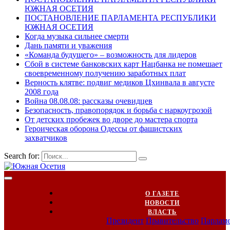
ЮЖНАЯ ОСЕТИЯ
ПОСТАНОВЛЕНИЕ ПАРЛАМЕНТА РЕСПУБЛИКИ
ЮЖНАЯ ОСЕТИЯ
Когда музыка сильнее смерти
Дань памяти и уважения
«Команда будущего» – возможность для лидеров
Сбой в системе банковских карт Нацбанка не помешает
своевременному получению заработных плат
Верность клятве: подвиг медиков Цхинвала в августе
2008 года
Война 08.08.08: рассказы очевидцев
Безопасность, правопорядок и борьба с наркоугрозой
От детских пробежек во дворе до мастера спорта
Героическая оборона Одессы от фашистских
захватчиков
Search for:
О ГАЗЕТЕ
НОВОСТИ
ВЛАСТЬ
Президент
Правительство
Парлам