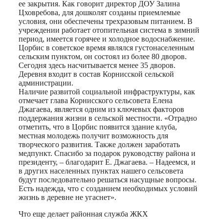
ее закрытия. Как говорит директор ДОУ Залина
Цховребова, для дошколят созданы приемлемые
условия, они обеспечены трехразовым питанием. В
учреждении работает отопительная система в зимний
период, имеется горячее и холодное водоснабжение.
Цорбис в советское время являлся густонаселенным
сельским пунктом, он состоял из более 80 дворов.
Сегодня здесь насчитывается менее 35 дворов.
Деревня входит в состав Корнисской сельской
администрации.
Наличие развитой социальной инфраструктуры, как
отмечает глава Корнисского сельсовета Елена
Джагаева, является одним из ключевых факторов
поддержания жизни в сельской местности. «Отрадно
отметить, что в Цорбис появится здание клуба,
местная молодежь получит возможность для
творческого развития. Также должен заработать
медпункт. Спасибо за подарок руководству района и
президенту, – благодарит Е. Джагаева. – Надеемся, и
в других населенных пунктах нашего сельсовета
будут последовательно решаться насущные вопросы.
Есть надежда, что с созданием необходимых условий
жизнь в деревне не угаснет».
Что еще делает районная служба ЖКХ