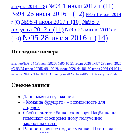
№94 1 июля 2017 г
(11)
августа 2013 г
(8)
№94 26 июля 2016 г
(12)
№95 1 июля 2014
№95 7
№95 4 июля 2017 г
(10)
г
(8)
августа 2012 г
(11)
№95 25 июля 2015 г
№95 28 июля 2016 г
(14)
(10)
№95+96 3 августа 2013 г
(11)
№96 6
Последние номера
№96 9 августа 2012
июля 2017 г
(11)
г
(13)
№96+97 3
№96 28 июля 2015 г
(9)
главное
№93-94 18 июля 2026 г
№95-96 21 июля 2026 г
№97 23 июля 2026
г
№98 25 июля 2026
№99-100 28 июля 2026 г
№101 30 июля 2026 г
№104 4
№96+97 30 июля
июля 2014 г
(10)
августа 2026 г
№№102-103 1 августа 2026 г
№№105-106 6 августа 2026 г
2016 г
(13)
№97 8
№97 6 августа 2013 г
(6)
Свежие записи
№97 11 августа
июля 2017 г
(13)
Дань памяти и уважения
2012 г
(15)
№97 30 июля 2015 г
«Команда будущего» – возможность для
(15)
лидеров
№98 1 августа 2015 г
(10)
№98 2
Сбой в системе банковских карт Нацбанка не
августа 2016 г
(10)
№98 5 июля 2014 г
(10)
помешает своевременному получению
№98 14
заработных плат
№98 8 августа 2013 г
(9)
Верность клятве: подвиг медиков Цхинвала в