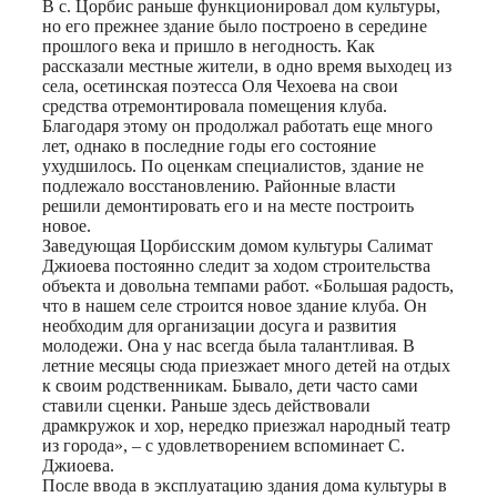
В с. Цорбис раньше функционировал дом культуры,
но его прежнее здание было построено в середине
прошлого века и пришло в негодность. Как
рассказали местные жители, в одно время выходец из
села, осетинская поэтесса Оля Чехоева на свои
средства отремонтировала помещения клуба.
Благодаря этому он продолжал работать еще много
лет, однако в последние годы его состояние
ухудшилось. По оценкам специалистов, здание не
подлежало восстановлению. Районные власти
решили демонтировать его и на месте построить
новое.
Заведующая Цорбисским домом культуры Салимат
Джиоева постоянно следит за ходом строительства
объекта и довольна темпами работ. «Большая радость,
что в нашем селе строится новое здание клуба. Он
необходим для организации досуга и развития
молодежи. Она у нас всегда была талантливая. В
летние месяцы сюда приезжает много детей на отдых
к своим родственникам. Бывало, дети часто сами
ставили сценки. Раньше здесь действовали
драмкружок и хор, нередко приезжал народный театр
из города», – с удовлетворением вспоминает С.
Джиоева.
После ввода в эксплуатацию здания дома культуры в