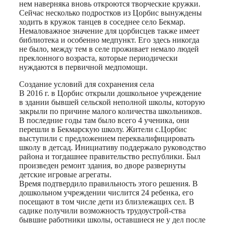
нем наверняка вновь откроются творческие кружки.
Сейчас несколько подростков из Цорбис вынуждены
ходить в кружок танцев в соседнее село Бекмар.
Немаловажное значение для цорбисцев также имеет
библиотека и особенно медпункт. Его здесь никогда
не было, между тем в селе проживает немало людей
преклонного возраста, которые периодически
нуждаются в первичной медпомощи.
Создание условий для сохранения села
В 2016 г. в Цорбис открыли дошкольное учреждение
в здании бывшей сельской неполной школы, которую
закрыли по причине малого количества школьников.
В последние годы там было всего 4 ученика, они
перешли в Бекмарскую школу. Жители с.Цорбис
выступили с предложением переквалифицировать
школу в детсад. Инициативу поддержало руководство
района и тогдашнее правительство республики. Был
произведен ремонт здания, во дворе развернуты
детские игровые агрегаты.
Время подтвердило правильность этого решения. В
дошкольном учреждении числится 24 ребенка, его
посещают в том числе дети из близлежащих сел. В
садике получили возможность трудоустрой-ства
бывшие работники школы, оставшиеся не у дел после