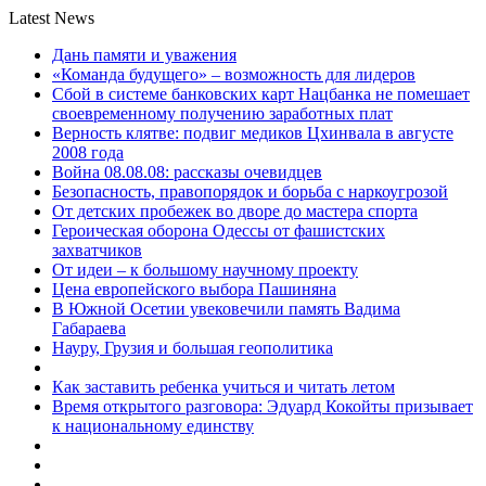
Latest News
Дань памяти и уважения
«Команда будущего» – возможность для лидеров
Сбой в системе банковских карт Нацбанка не помешает
своевременному получению заработных плат
Верность клятве: подвиг медиков Цхинвала в августе
2008 года
Война 08.08.08: рассказы очевидцев
Безопасность, правопорядок и борьба с наркоугрозой
От детских пробежек во дворе до мастера спорта
Героическая оборона Одессы от фашистских
захватчиков
От идеи – к большому научному проекту
Цена европейского выбора Пашиняна
В Южной Осетии увековечили память Вадима
Габараева
Науру, Грузия и большая геополитика
Как заставить ребенка учиться и читать летом
Время открытого разговора: Эдуард Кокойты призывает
к национальному единству