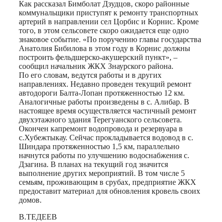
Как рассказал Бимболат Дзудцов, скоро районные
коммунальщики приступят к ремонту транспортных
артерий в направлении сел Цорбис и Корнис. Кроме
того, в этом сельсовете скоро ожидается еще одно
знаковое событие. «По поручению главы государства
Анатолия Бибилова в этом году в Корнис должны
построить фельдшерско-акушерский пункт», –
сообщил начальник ЖКХ Знаурского района.
По его словам, ведутся работы и в других
направлениях. Недавно проведен текущий ремонт
автодороги Балта-Лопан протяженностью 12 км.
Аналогичные работы произведены в с. Алибар. В
настоящее время осуществляется частичный ремонт
двухэтажного здания Терегуанского сельсовета.
Окончен капремонт водопровода и резервуара в
с.Хубежтыкау. Сейчас прокладывается водовод в с.
Шиндара протяженностью 1,5 км, параллельно
начнутся работы по улучшению водоснабжения с.
Дзагина. В планах на текущий год значится
выполнение других мероприятий. В том числе 5
семьям, проживающим в срубах, предприятие ЖКХ
предоставит материал для обновления кровель своих
домов.
В.ТЕДЕЕВ