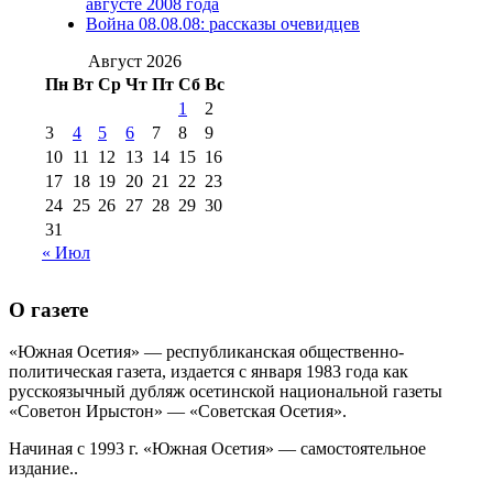
августа 2012 г
(14)
августе 2008 года
№98+99 11 июля
Война 08.08.08: рассказы очевидцев
№99 4 августа
2017 г
(9)
№99 4 августа 2015 г
(6)
2016 г
(12)
№99 16
Август 2026
№99 8 июля 2014 г
(9)
Пн
Вт
Ср
Чт
Пт
Сб
Вс
№99+100 10
августа 2012 г
(11)
1
2
августа 2013 г
(12)
3
4
5
6
7
8
9
10
11
12
13
14
15
16
17
18
19
20
21
22
23
24
25
26
27
28
29
30
31
« Июл
О газете
«Южная Осетия» — республиканская общественно-
политическая газета, издается с января 1983 года как
русскоязычный дубляж осетинской национальной газеты
«Советон Ирыстон» — «Советская Осетия».
Начиная с 1993 г. «Южная Осетия» — самостоятельное
издание..