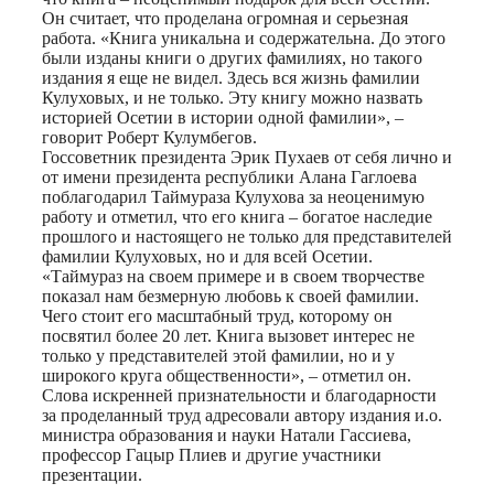
Он считает, что проделана огромная и серьезная
работа. «Книга уникальна и содержательна. До этого
были изданы книги о других фамилиях, но такого
издания я еще не видел. Здесь вся жизнь фамилии
Кулуховых, и не только. Эту книгу можно назвать
историей Осетии в истории одной фамилии», –
говорит Роберт Кулумбегов.
Госсоветник президента Эрик Пухаев от себя лично и
от имени президента республики Алана Гаглоева
поблагодарил Таймураза Кулухова за неоценимую
работу и отметил, что его книга – богатое наследие
прошлого и настоящего не только для представителей
фамилии Кулуховых, но и для всей Осетии.
«Таймураз на своем примере и в своем творчестве
показал нам безмерную любовь к своей фамилии.
Чего стоит его масштабный труд, которому он
посвятил более 20 лет. Книга вызовет интерес не
только у представителей этой фамилии, но и у
широкого круга общественности», – отметил он.
Слова искренней признательности и благодарности
за проделанный труд адресовали автору издания и.о.
министра образования и науки Натали Гассиева,
профессор Гацыр Плиев и другие участники
презентации.