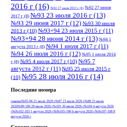
2016 г
(16)
№92 27 июня
№92 27 июля 2013 г
(6)
№93 23 июля 2016 г
(13)
2017 г
(8)
№93 29 июня 2017 г
(12)
№93 30 июля
№93+94 23 июля 2015 г
(11)
2013 г
(10)
№93+94 28 июня 2014 г
(13)
№94 1
№94 1 июля 2017 г
(11)
августа 2013 г
(8)
№94 26 июля 2016 г
(12)
№95 1 июля 2014
№95 7
№95 4 июля 2017 г
(10)
г
(8)
августа 2012 г
(11)
№95 25 июля 2015 г
№95 28 июля 2016 г
(14)
(10)
№95+96 3 августа 2013 г
(11)
№96 6
Последние номера
№96 9 августа 2012
июля 2017 г
(11)
г
(13)
№96+97 3
№96 28 июля 2015 г
(9)
главное
№95-96 21 июля 2026 г
№97 23 июля 2026 г
№98 25 июля
2026
№99-100 28 июля 2026 г
№101 30 июля 2026 г
№104 4 августа 2026
№96+97 30 июля
июля 2014 г
(10)
г
№№102-103 1 августа 2026 г
№№105-106 6 августа 2026 г
№№107-108 8
2016 г
(13)
№97 8
августа 2026 г
№97 6 августа 2013 г
(6)
№97 11 августа
июля 2017 г
(13)
Свежие записи