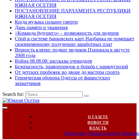
ЮЖНАЯ ОСЕТИЯ
ПОСТАНОВЛЕНИЕ ПАРЛАМЕНТА РЕСПУБЛИКИ
ЮЖНАЯ ОСЕТИЯ
Когда музыка сильнее смерти
Дань памяти и уважения
«Команда будущего» – возможность для лидеров
Сбой в системе банковских карт Нацбанка не помешает
своевременному получению заработных плат
Верность клятве: подвиг медиков Цхинвала в августе
2008 года
Война 08.08.08: рассказы очевидцев
Безопасность, правопорядок и борьба с наркоугрозой
От детских пробежек во дворе до мастера спорта
Героическая оборона Одессы от фашистских
захватчиков
Search for:
О ГАЗЕТЕ
НОВОСТИ
ВЛАСТЬ
Президент
Правительство
Парлам