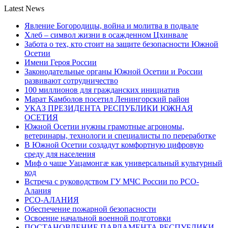
Latest News
Явление Богородицы, война и молитва в подвале
Хлеб – символ жизни в осажденном Цхинвале
Забота о тех, кто стоит на защите безопасности Южной
Осетии
Имени Героя России
Законодательные органы Южной Осетии и России
развивают сотрудничество
100 миллионов для гражданских инициатив
Марат Камболов посетил Ленингорский район
УКАЗ ПРЕЗИДЕНТА РЕСПУБЛИКИ ЮЖНАЯ
ОСЕТИЯ
Южной Осетии нужны грамотные агрономы,
ветеринары, технологи и специалисты по переработке
В Южной Осетии создадут комфортную цифровую
среду для населения
Миф о чаше Уацамонгæ как универсальный культурный
код
Встреча с руководством ГУ МЧС России по РСО-
Алания
РСО-АЛАНИЯ
Обеспечение пожарной безопасности
Освоение начальной военной подготовки
ПОСТАНОВЛЕНИЕ ПАРЛАМЕНТА РЕСПУБЛИКИ