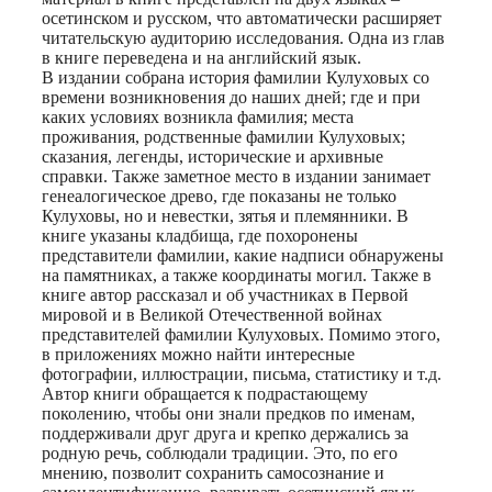
осетинском и русском, что автоматически расширяет
читательскую аудиторию исследования. Одна из глав
в книге переведена и на английский язык.
В издании собрана история фамилии Кулуховых со
времени возникновения до наших дней; где и при
каких условиях возникла фамилия; места
проживания, родственные фамилии Кулуховых;
сказания, легенды, исторические и архивные
справки. Также заметное место в издании занимает
генеалогическое древо, где показаны не только
Кулуховы, но и невестки, зятья и племянники. В
книге указаны кладбища, где похоронены
представители фамилии, какие надписи обнаружены
на памятниках, а также координаты могил. Также в
книге автор рассказал и об участниках в Первой
мировой и в Великой Отечественной войнах
представителей фамилии Кулуховых. Помимо этого,
в приложениях можно найти интересные
фотографии, иллюстрации, письма, статистику и т.д.
Автор книги обращается к подрастающему
поколению, чтобы они знали предков по именам,
поддерживали друг друга и крепко держались за
родную речь, соблюдали традиции. Это, по его
мнению, позволит сохранить самосознание и