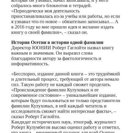
которые он узнавал, начал записывать, и у него
собралось много блокнотов и тетрадей.
«Периодически моя деятельность
приостанавливалась из-за учебы или работы, но если
я узнавал что-то новое – обязательно записывал… А
в 2016 году ко мне пришли идея и желание издать
книгу о своей фамилии», – сказал он.
История Осетии
в истории одной фамилии
Директор ЮОНИИ Роберт Гаглойти назвал книгу
важным и значимым. Он выразил слова
благодарности автору за фактологичность и
информативность.
«Бесспорно, издание данной книги – это трудоёмкий
и длительный процесс, требующий от автора немало
сил. Такую работу не каждый сможет проделать.
«Происхождение фамилии Кулуховых и ее
современное состояние» – уникальнейшее издание,
которым будут пользоваться не только представители
фамилии Кулуховых, в ней каждый читатель и
исследователь сможет найти интересные факты», –
сказал Роберт Гаглойти.
Кандидат исторических наук, этнограф, журналист
Роберт Кулумбегов высоко оценил работу и отметил,
что книга – неоценимый подарок для всей Осетии.