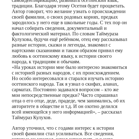
самоидентификацию, развивать осетинский язык,
традиции. Благодаря этому Осетия будет процветать.
Автор говорит, что желание узнать о происхождении
своей фамилии, о своих родовых корнях, предках
зародилось у него еще в школьные годы. С тех пор он
начал собирать сведения, документальный и
фактологический материал. По словам Таймураза
Кулухова, будучи ещё ребёнком, отец ему рассказывал
разные истории, сказки и легенды, знакомил с
нартскими сказаниями и таким образом привил ему
любовь к осетинскому языку, к истории своего
народа, к традициям и обычаям.
«На уроках истории мне было интересно знакомиться
с историей разных народов, с их происхождением.
Но особо интересовался и старался изучать историю
осетинского народа. Так я узнал о скифах, аланах,
сарматах. Постоянно задавался вопросом – кто же
мои непосредственные предки? Часто спрашивал
отца о его отце, деде, прадеде, чем занимались, об их
авторитете в обществе и т.д. И он охотно делился
всей имеющейся у него информацией», – рассказал
Таймураз Кулухов.
Автор уточнил, что с годами интерес к истории
своей фамилии стал усиливаться. Все сведения,