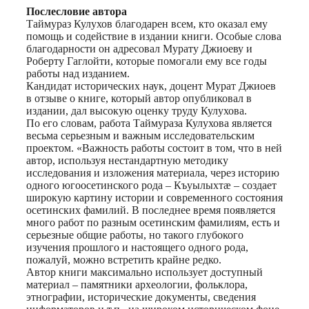
Послесловие автора
Таймураз Кулухов благодарен всем, кто оказал ему
помощь и содействие в издании книги. Особые слова
благодарности он адресовал Мурату Джиоеву и
Роберту Гаглойти, которые помогали ему все годы
работы над изданием.
Кандидат исторических наук, доцент Мурат Джиоев
в отзыве о книге, который автор опубликовал в
издании, дал высокую оценку труду Кулухова.
По его словам, работа Таймураза Кулухова является
весьма серьезным и важным исследовательским
проектом. «Важность работы состоит в том, что в ней
автор, используя нестандартную методику
исследования и изложения материала, через историю
одного югоосетинского рода – Къуылыхтæ – создает
широкую картину истории и современного состояния
осетинских фамилий. В последнее время появляется
много работ по разным осетинским фамилиям, есть и
серьезные общие работы, но такого глубокого
изучения прошлого и настоящего одного рода,
пожалуй, можно встретить крайне редко.
Автор книги максимально использует доступный
материал – памятники археологии, фольклора,
этнографии, исторические документы, сведения