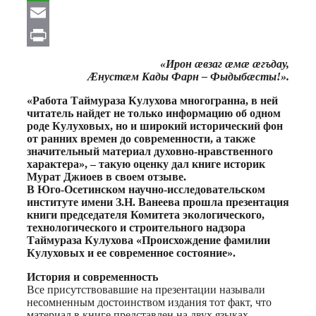
WhatsApp
Email
Print
«Ирон æвзаг æмæ æгъдау,
Æнустæм Кады Фарн – Фыдыбæсты!».
«Работа Таймураза Кулухова многогранна, в ней
читатель найдет не только информацию об одном
роде Кулуховых, но и широкий исторический фон
от ранних времен до современности, а также
значительный материал духовно-нравственного
характера», – такую оценку дал книге историк
Мурат Джиоев в своем отзыве.
В Юго-Осетинском научно-исследовательском
институте имени З.Н. Ванеева прошла презентация
книги председателя Комитета экологического,
технологического и строительного надзора
Таймураза Кулухова «Происхождение фамилии
Кулуховых и ее современное состояние».
История
и современность
Все присутствовавшие на презентации называли
несомненным достоинством издания тот факт, что
материал в книге представлен на двух языках –