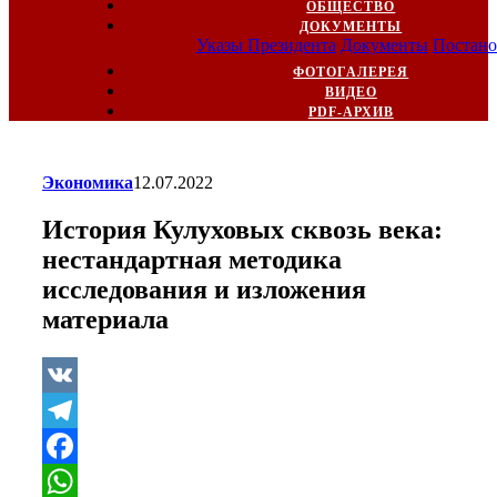
ОБЩЕСТВО
ДОКУМЕНТЫ
Указы Президента
Документы
Постано
ФОТОГАЛЕРЕЯ
ВИДЕО
PDF-АРХИВ
Экономика
12.07.2022
История Кулуховых сквозь века:
нестандартная методика
исследования и изложения
материала
VK
Telegram
Facebook