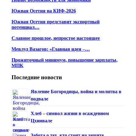
Южная Осетия на КИФ-2026
Южная Осетия представит экспортный
потенциал…
Славное прошлое, непростое настоящее
Мевлуд Вазагов: «Главная идея –…
Прожиточный минимум, повышение зарплаты,
МПК
Последние новости
Явление Богородицы, война и молитва в
подвале
Хлеб – символ жизни в осажденном
Цхинвале
Забота о тех, кто стоит на защите