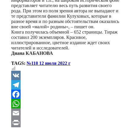
информаторов и т.п., на широком историческом фоне
представляет читателю весь путь развития своего
рода. При этом из поля зрения автора не выпадают и
те представители фамилии Кулуховых, которые в
разное время и по разным обстоятельствам оказались
вне своей «малой» родины», – пишет он.
Книга получилась объемной – 652 страницы. Тираж
составил 200 экземпляров. Красивое,
иллюстрированное, цветное издание ждет своих
читателей и исследователей.
Диана КАБАНОВА
TAGS:
№118 12 июля 2022 г
VK
Telegram
Facebook
WhatsApp
Email
Print