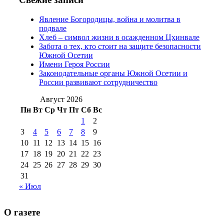
2012 г
(15)
№97 30 июля 2015 г
Явление Богородицы, война и молитва в
(15)
подвале
№98 1 августа 2015 г
(10)
№98 2
Хлеб – символ жизни в осажденном Цхинвале
августа 2016 г
(10)
№98 5 июля 2014 г
(10)
Забота о тех, кто стоит на защите безопасности
№98 14
Южной Осетии
№98 8 августа 2013 г
(9)
Имени Героя России
августа 2012 г
(14)
Законодательные органы Южной Осетии и
№98+99 11 июля
России развивают сотрудничество
№99 4 августа
2017 г
(9)
№99 4 августа 2015 г
(6)
2016 г
(12)
№99 16
Август 2026
№99 8 июля 2014 г
(9)
Пн
Вт
Ср
Чт
Пт
Сб
Вс
№99+100 10
августа 2012 г
(11)
1
2
августа 2013 г
(12)
3
4
5
6
7
8
9
10
11
12
13
14
15
16
17
18
19
20
21
22
23
24
25
26
27
28
29
30
31
« Июл
О газете