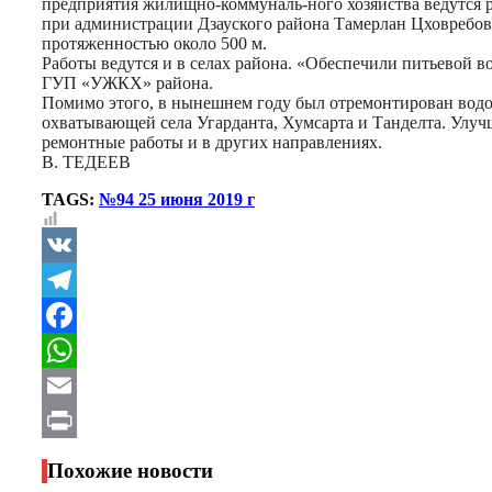
предприятия жилищно-коммуналь-ного хозяйства ведутся 
при администрации Дзауского района Тамерлан Цховребов
протяженностью около 500 м.
Работы ведутся и в селах района. «Обеспечили питьевой в
ГУП «УЖКХ» района.
Помимо этого, в нынешнем году был отремонтирован водоп
охватывающей села Угарданта, Хумсарта и Танделта. Улу
ремонтные работы и в других направлениях.
В. ТЕДЕЕВ
TAGS:
№94 25 июня 2019 г
VK
Telegram
Facebook
WhatsApp
Email
Print
Похожие новости