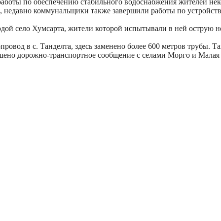
работы по обеспечению стабильного водоснабжения жителей не
, недавно коммунальщики также завершили работы по устройств
одой село Хумсарта, жители которой испытывали в ней острую н
ровод в с. Танделта, здесь заменено более 600 метров трубы. 
чшено дорожно-транспортное сообщение с селами Морго и Малая