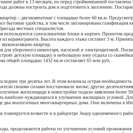
чание работ в 13 месяцев, но перед стройкомпанией поставлена 
года должны построить дом и подготовить к заселению. Постарае
8 квартир – двухкомнатные с площадью более 60 кв.м. Предусмо
 все бытовые удобства, в том числе запланирована газификация кв
бригада местных специалистов.
я используются газосиликатные блоки и кирпич. Проектом пред
 из керамогранита. Высота каждого этажа составит 3 м. Приня
звукоизоляцию квартир.
 для уборочного инвентаря, насосной и электрощитовой. Посколь
устроят детскую площадку и небольшую зону отдыха со скамейка
ма общей площадью 1432 кв.м составляет 65 млн руб.
следние три десятка лет. В этом возникла острая необходимость 
тели своими силами восстановили жилье, другие десятилетиями
лучение жилплощади в новостройке подали заявления более 500 
ить наиболее нуждающихся в улучшении жилищных условий. Для 
еще два аналогичных многоквартирных дома. Они включены в Ин
в планируется возвести и в райцентре Знаур одноименного райо
 годы, продолжаются работы по улучшению условий проживания 