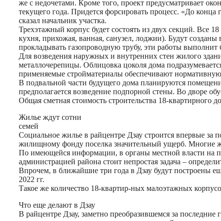
же с недочетами. Кроме того, проект предусматривает окон
текущего года. Придется форсировать процесс. «До конца 
сказал начальник участка.
Трехэтажный корпус будет состоять из двух секций. Все 1
кухня, прихожая, ванная, санузел, лоджии). Будут созданы
прокладывать газопроводную трубу, эти работы выполнит 
Для возведения наружных и внутренних стен жилого здани
металлочерепицы. Облицовка цоколя дома подразумевается
применяемые стройматериалы обеспечивают нормативную 
В подвальной части будущего дома планируются помещения
предполагается возведение подпорной стены. Во дворе об
Общая сметная стоимость строительства 18-квартирного до
Жилье ждут сотни
семей
Социальное жилье в райцентре Дзау строится впервые за по
жилищному фонду поселка значительный ущерб. Многие жи
По имеющейся информации, в органы местной власти на по
администрацией района стоит непростая задача – определ
Впрочем, в ближайшие три года в Дзау будут построены 
2022 гг.
Такое же количество 18-квартир-ных малоэтажных корпусо
Что еще делают в Дзау
В райцентре Дзау, заметно преобразившемся за последние