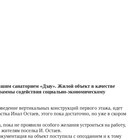
вшим санаторием «Дзау». Жилой объект в качестве
раммы содействия социально-экономическому
зведение вертикальных конструкций первого этажа, идет
стка Инал Остаев, этого пока достаточно, но уже в скором
 пока не проявили особого желания устроиться на работу,
к жителям поселка И. Остаев.
документация на объект поступила с опозданием и к тому