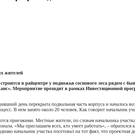
ых жителей
троится в райцентре у подножья соснового леса рядом с бы
анс». Мероприятие проходит в рамках Инвестиционной прог
дняшний день перекрыта подвальная часть корпуса и началось во
цесс. В нем занято около 20 человек. Как говорит начальник уча
ются приезжими. Местные жители, по словам начальника участка,
онала. «Мы приглашаем всех, кто умеет работать», – обратился 
днако начальник участка посетовал на тот факт, что проектная 