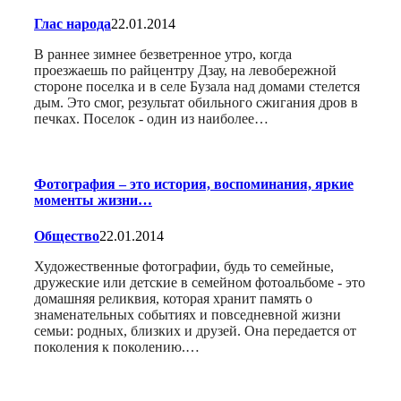
Глас народа
22.01.2014
В раннее зимнее безветренное утро, когда
проезжаешь по райцентру Дзау, на левобережной
стороне поселка и в селе Бузала над домами стелется
дым. Это смог, результат обильного сжигания дров в
печках. Поселок - один из наиболее…
Фотография – это история, воспоминания, яркие
моменты жизни…
Общество
22.01.2014
Художественные фотографии, будь то семейные,
дружеские или детские в семейном фотоальбоме - это
домашняя реликвия, которая хранит память о
знаменательных событиях и повседневной жизни
семьи: родных, близких и друзей. Она передается от
поколения к поколению.…