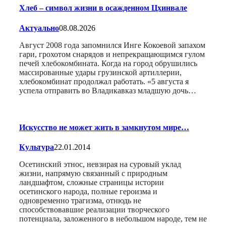
Хлеб – символ жизни в осажденном Цхинвале
Актуально
08.08.2026
Август 2008 года запомнился Инге Кокоевой запахом
гари, грохотом снарядов и непрекращающимся гулом
печей хлебокомбината. Когда на город обрушились
массированные удары грузинской артиллерии,
хлебокомбинат продолжал работать. «5 августа я
успела отправить во Владикавказ младшую дочь…
Искусство не может жить в замкнутом мире…
Культура
22.01.2014
Осетинский этнос, невзирая на суровый уклад
жизни, напрямую связанный с природным
ландшафтом, сложные страницы истории
осетинского народа, полные героизма и
одновременно трагизма, отнюдь не
способствовавшие реализации творческого
потенциала, заложенного в небольшом народе, тем не