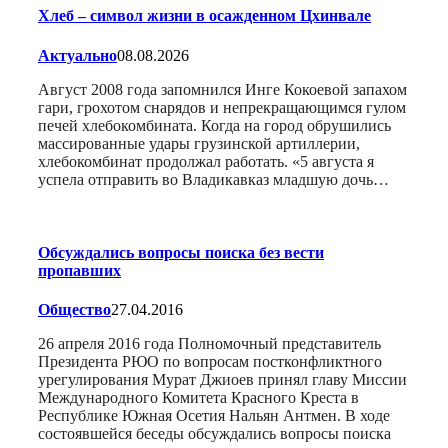
Хлеб – символ жизни в осажденном Цхинвале
Актуально
08.08.2026
Август 2008 года запомнился Инге Кокоевой запахом
гари, грохотом снарядов и непрекращающимся гулом
печей хлебокомбината. Когда на город обрушились
массированные удары грузинской артиллерии,
хлебокомбинат продолжал работать. «5 августа я
успела отправить во Владикавказ младшую дочь…
Обсуждались вопросы поиска без вести
пропавших
Общество
27.04.2016
26 апреля 2016 года Полномочный представитель
Президента РЮО по вопросам постконфликтного
урегулирования Мурат Джиоев принял главу Миссии
Международного Комитета Красного Креста в
Республике Южная Осетия Нальян Антмен. В ходе
состоявшейся беседы обсуждались вопросы поиска