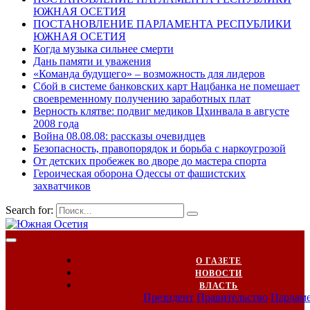
ЮЖНАЯ ОСЕТИЯ
ПОСТАНОВЛЕНИЕ ПАРЛАМЕНТА РЕСПУБЛИКИ
ЮЖНАЯ ОСЕТИЯ
Когда музыка сильнее смерти
Дань памяти и уважения
«Команда будущего» – возможность для лидеров
Сбой в системе банковских карт Нацбанка не помешает
своевременному получению заработных плат
Верность клятве: подвиг медиков Цхинвала в августе
2008 года
Война 08.08.08: рассказы очевидцев
Безопасность, правопорядок и борьба с наркоугрозой
От детских пробежек во дворе до мастера спорта
Героическая оборона Одессы от фашистских
захватчиков
Search for:
О ГАЗЕТЕ
НОВОСТИ
ВЛАСТЬ
Президент
Правительство
Парлам