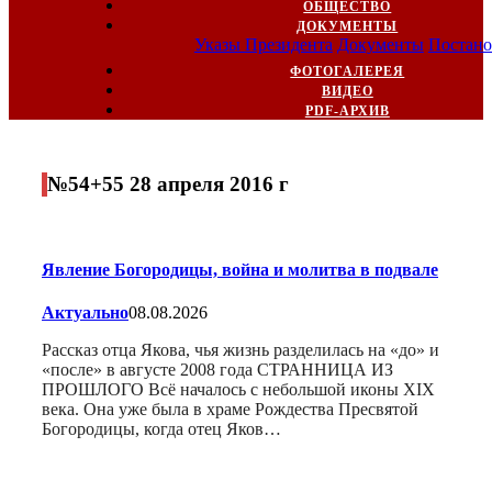
ОБЩЕСТВО
ДОКУМЕНТЫ
Указы Президента
Документы
Постано
ФОТОГАЛЕРЕЯ
ВИДЕО
PDF-АРХИВ
№54+55 28 апреля 2016 г
Явление Богородицы, война и молитва в подвале
Актуально
08.08.2026
Рассказ отца Якова, чья жизнь разделилась на «до» и
«после» в августе 2008 года СТРАННИЦА ИЗ
ПРОШЛОГО Всё началось с небольшой иконы XIX
века. Она уже была в храме Рождества Пресвятой
Богородицы, когда отец Яков…