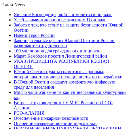
Latest News
Явление Богородицы, война и молитва в подвале
Хлеб – символ жизни в осажденном Цхинвале
Забота о тех, кто стоит на защите безопасности Южной
Осетии
Имени Героя России
Законодательные органы Южной Осетии и России
развивают сотрудничество
100 миллионов для гражданских инициатив
Марат Камболов посетил Ленингорский район
УКАЗ ПРЕЗИДЕНТА РЕСПУБЛИКИ ЮЖНАЯ
ОСЕТИЯ
Южной Осетии нужны грамотные агрономы,
ветеринары, технологи и специалисты по переработке
В Южной Осетии создадут комфортную цифровую
среду для населения
Миф о чаше Уацамонгæ как универсальный культурный
код
Встреча с руководством ГУ МЧС России по РСО-
Алания
РСО-АЛАНИЯ
Обеспечение пожарной безопасности
Освоение начальной военной подготовки
ПОСТАНОВЛЕНИЕ ПАРЛАМЕНТА РЕСПУБЛИКИ