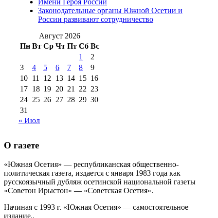
Имени Героя России
августа 2012 г
(14)
Законодательные органы Южной Осетии и
№98+99 11 июля
России развивают сотрудничество
№99 4 августа
2017 г
(9)
№99 4 августа 2015 г
(6)
2016 г
(12)
№99 16
Август 2026
№99 8 июля 2014 г
(9)
Пн
Вт
Ср
Чт
Пт
Сб
Вс
№99+100 10
августа 2012 г
(11)
1
2
августа 2013 г
(12)
3
4
5
6
7
8
9
10
11
12
13
14
15
16
17
18
19
20
21
22
23
24
25
26
27
28
29
30
31
« Июл
О газете
«Южная Осетия» — республиканская общественно-
политическая газета, издается с января 1983 года как
русскоязычный дубляж осетинской национальной газеты
«Советон Ирыстон» — «Советская Осетия».
Начиная с 1993 г. «Южная Осетия» — самостоятельное
издание..