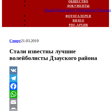
ОБЩЕСТВО
ДОКУМЕНТЫ
Указы Президента
Документы
Постано
ФОТОГАЛЕРЕЯ
ВИДЕО
PDF-АРХИВ
Спорт
21.03.2019
Стали известны лучшие
волейболисты Дзауского района
VK
Telegram
Facebook
WhatsApp
Email