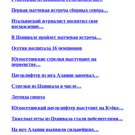
Первая матчевая встреча сборных севера…
Итальянский журналист посвятил свое
восхождение…
В Цхинвале пройдет матчевая встреча…
Осетия воспитала 16 чемпионов
Югоосетинские стрелки выступают на
первенстве…
Пауэрлифтер из юга Алании завоевал…
Стрелки из Цхинвала в числе…
Легенда спорта
Югоосетинский пауэрлифтер выступит на Кубке…
Тяжелоатлеты из Цхинвала стали победителями…
На юге Алании выявили сильнейших…