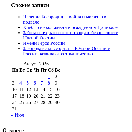
№97 11 августа
июля 2017 г
(13)
Свежие записи
2012 г
(15)
№97 30 июля 2015 г
Явление Богородицы, война и молитва в
(15)
подвале
№98 1 августа 2015 г
(10)
№98 2
Хлеб – символ жизни в осажденном Цхинвале
августа 2016 г
(10)
№98 5 июля 2014 г
(10)
Забота о тех, кто стоит на защите безопасности
№98 14
Южной Осетии
№98 8 августа 2013 г
(9)
Имени Героя России
августа 2012 г
(14)
Законодательные органы Южной Осетии и
№98+99 11 июля
России развивают сотрудничество
№99 4 августа
2017 г
(9)
№99 4 августа 2015 г
(6)
2016 г
(12)
№99 16
Август 2026
№99 8 июля 2014 г
(9)
Пн
Вт
Ср
Чт
Пт
Сб
Вс
№99+100 10
августа 2012 г
(11)
1
2
августа 2013 г
(12)
3
4
5
6
7
8
9
10
11
12
13
14
15
16
17
18
19
20
21
22
23
24
25
26
27
28
29
30
31
« Июл
О газете