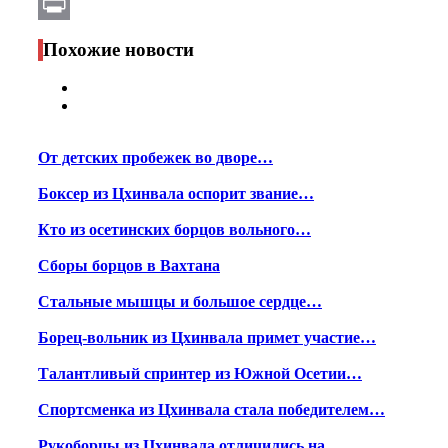
Email
Print
Похожие новости
От детских пробежек во дворе…
Боксер из Цхинвала оспорит звание…
Кто из осетинских борцов вольного…
Сборы борцов в Вахтана
Стальные мышцы и большое сердце…
Борец-вольник из Цхинвала примет участие…
Талантливый спринтер из Южной Осетии…
Спортсменка из Цхинвала стала победителем…
Рукоборцы из Цхинвала отличились на…