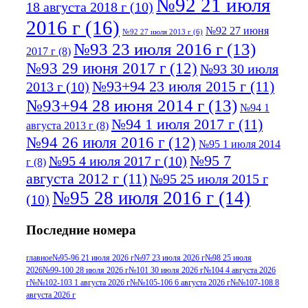
№92 21 июля
18 августа 2018 г
(10)
2016 г
(16)
№92 27 июня
№92 27 июля 2013 г
(6)
№93 23 июля 2016 г
(13)
2017 г
(8)
№93 29 июня 2017 г
(12)
№93 30 июля
№93+94 23 июля 2015 г
(11)
2013 г
(10)
№93+94 28 июня 2014 г
(13)
№94 1
№94 1 июля 2017 г
(11)
августа 2013 г
(8)
№94 26 июля 2016 г
(12)
№95 1 июля 2014
№95 7
№95 4 июля 2017 г
(10)
г
(8)
августа 2012 г
(11)
№95 25 июля 2015 г
№95 28 июля 2016 г
(14)
(10)
№95+96 3 августа 2013 г
(11)
№96 6
Последние номера
№96 9 августа 2012
июля 2017 г
(11)
г
(13)
№96+97 3
№96 28 июля 2015 г
(9)
главное
№95-96 21 июля 2026 г
№97 23 июля 2026 г
№98 25 июля
2026
№99-100 28 июля 2026 г
№101 30 июля 2026 г
№104 4 августа 2026
№96+97 30 июля
июля 2014 г
(10)
г
№№102-103 1 августа 2026 г
№№105-106 6 августа 2026 г
№№107-108 8
2016 г
(13)
№97 8
августа 2026 г
№97 6 августа 2013 г
(6)