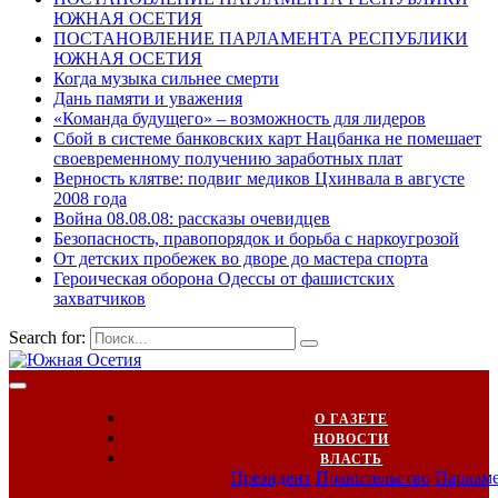
ЮЖНАЯ ОСЕТИЯ
ПОСТАНОВЛЕНИЕ ПАРЛАМЕНТА РЕСПУБЛИКИ
ЮЖНАЯ ОСЕТИЯ
Когда музыка сильнее смерти
Дань памяти и уважения
«Команда будущего» – возможность для лидеров
Сбой в системе банковских карт Нацбанка не помешает
своевременному получению заработных плат
Верность клятве: подвиг медиков Цхинвала в августе
2008 года
Война 08.08.08: рассказы очевидцев
Безопасность, правопорядок и борьба с наркоугрозой
От детских пробежек во дворе до мастера спорта
Героическая оборона Одессы от фашистских
захватчиков
Search for:
О ГАЗЕТЕ
НОВОСТИ
ВЛАСТЬ
Президент
Правительство
Парлам