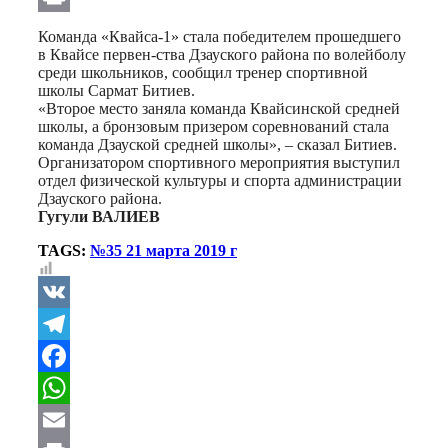
Print
Команда «Квайса-1» стала победителем прошедшего
в Квайсе первен-ства Дзауского района по волейболу
среди школьников, сообщил тренер спортивной
школы Сармат Битиев.
«Второе место заняла команда Квайсинской средней
школы, а бронзовым призером соревнований стала
команда Дзауской средней школы», – сказал Битиев.
Организатором спортивного мероприятия выступил
отдел физической культуры и спорта администрации
Дзауского района.
Гугули ВАЛИЕВ
TAGS:
№35 21 марта 2019 г
VK
Telegram
Facebook
WhatsApp