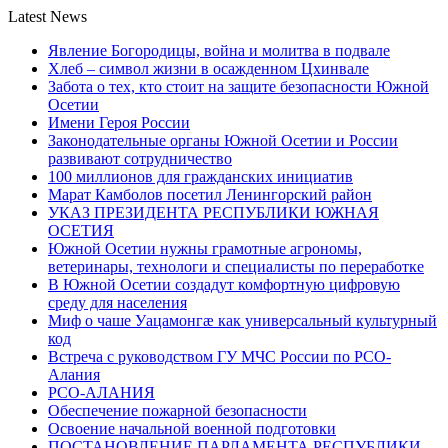
Latest News
Явление Богородицы, война и молитва в подвале
Хлеб – символ жизни в осажденном Цхинвале
Забота о тех, кто стоит на защите безопасности Южной
Осетии
Имени Героя России
Законодательные органы Южной Осетии и России
развивают сотрудничество
100 миллионов для гражданских инициатив
Марат Камболов посетил Ленингорский район
УКАЗ ПРЕЗИДЕНТА РЕСПУБЛИКИ ЮЖНАЯ
ОСЕТИЯ
Южной Осетии нужны грамотные агрономы,
ветеринары, технологи и специалисты по переработке
В Южной Осетии создадут комфортную цифровую
среду для населения
Миф о чаше Уацамонгæ как универсальный культурный
код
Встреча с руководством ГУ МЧС России по РСО-
Алания
РСО-АЛАНИЯ
Обеспечение пожарной безопасности
Освоение начальной военной подготовки
ПОСТАНОВЛЕНИЕ ПАРЛАМЕНТА РЕСПУБЛИКИ