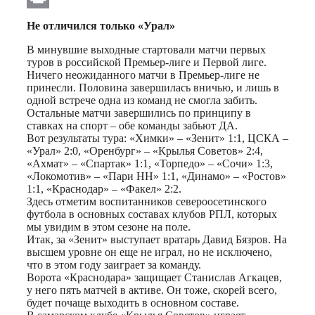
Print
Не отличился т
олько «Урал»
В минувшие выходные стартовали матчи первых
туров в российской Премьер-лиге и Первой лиге.
Ничего неожиданного матчи в Премьер-лиге не
принесли. Половина завершилась вничью, и лишь в
одной встрече одна из команд не смогла забить.
Остальные матчи завершились по принципу в
ставках на спорт – обе команды забьют ДА.
Вот результаты тура: «Химки» – «Зенит» 1:1, ЦСКА –
«Урал» 2:0, «Оренбург» – «Крылья Советов» 2:4,
«Ахмат» – «Спартак» 1:1, «Торпедо» – «Сочи» 1:3,
«Локомотив» – «Пари НН» 1:1, «Динамо» – «Ростов»
1:1, «Краснодар» – «Факел» 2:2.
Здесь отметим воспитанников североосетинского
футбола в основных составах клубов РПЛ, которых
мы увидим в этом сезоне на поле.
Итак, за «Зенит» выступает вратарь Давид Бязров. На
высшем уровне он еще не играл, но не исключено,
что в этом году заиграет за команду.
Ворота «Краснодара» защищает Станислав Агкацев,
у него пять матчей в активе. Он тоже, скорей всего,
будет почаще выходить в основном составе.