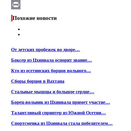
Email
Print
Похожие новости
От детских пробежек во дворе…
Боксер из Цхинвала оспорит звание…
Кто из осетинских борцов вольного…
Сборы борцов в Вахтана
Стальные мышцы и большое сердце…
Борец-вольник из Цхинвала примет участие…
Талантливый спринтер из Южной Осетии…
Спортсменка из Цхинвала стала победителем…