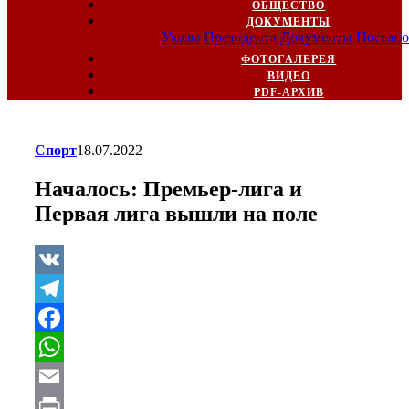
ОБЩЕСТВО
ДОКУМЕНТЫ
Указы Президента
Документы
Постано
ФОТОГАЛЕРЕЯ
ВИДЕО
PDF-АРХИВ
Спорт
18.07.2022
Началось: Премьер-лига и
Первая лига вышли на поле
VK
Telegram
Facebook
WhatsApp
Email