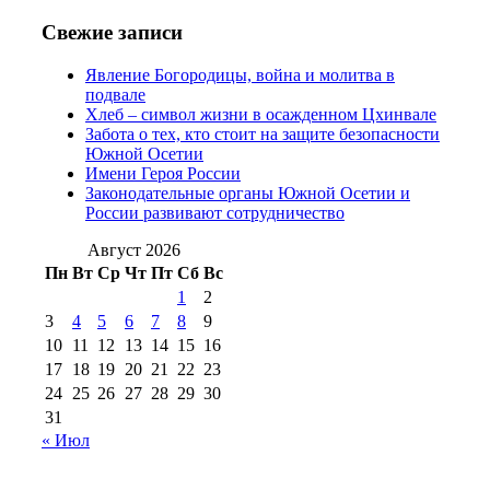
№97 6 августа 2013 г
(6)
№97 11 августа
июля 2017 г
(13)
Свежие записи
2012 г
(15)
№97 30 июля 2015 г
Явление Богородицы, война и молитва в
(15)
подвале
№98 1 августа 2015 г
(10)
№98 2
Хлеб – символ жизни в осажденном Цхинвале
августа 2016 г
(10)
№98 5 июля 2014 г
(10)
Забота о тех, кто стоит на защите безопасности
№98 14
Южной Осетии
№98 8 августа 2013 г
(9)
Имени Героя России
августа 2012 г
(14)
Законодательные органы Южной Осетии и
№98+99 11 июля
России развивают сотрудничество
№99 4 августа
2017 г
(9)
№99 4 августа 2015 г
(6)
2016 г
(12)
№99 16
Август 2026
№99 8 июля 2014 г
(9)
Пн
Вт
Ср
Чт
Пт
Сб
Вс
№99+100 10
августа 2012 г
(11)
1
2
августа 2013 г
(12)
3
4
5
6
7
8
9
10
11
12
13
14
15
16
17
18
19
20
21
22
23
24
25
26
27
28
29
30
31
« Июл