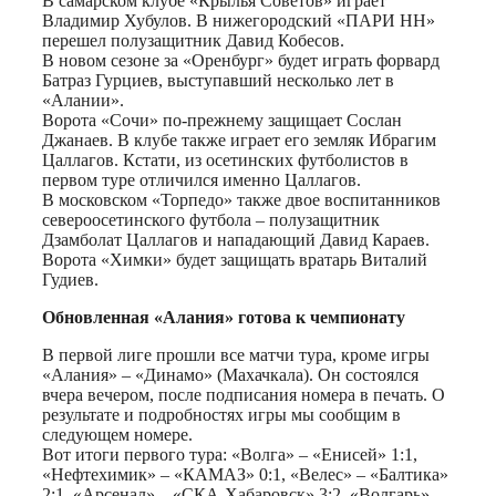
В самарском клубе «Крылья Советов» играет
Владимир Хубулов. В нижегородский «ПАРИ НН»
перешел полузащитник Давид Кобесов.
В новом сезоне за «Оренбург» будет играть форвард
Батраз Гурциев, выступавший несколько лет в
«Алании».
Ворота «Сочи» по-прежнему защищает Сослан
Джанаев. В клубе также играет его земляк Ибрагим
Цаллагов. Кстати, из осетинских футболистов в
первом туре отличился именно Цаллагов.
В московском «Торпедо» также двое воспитанников
североосетинского футбола – полузащитник
Дзамболат Цаллагов и нападающий Давид Караев.
Ворота «Химки» будет защищать вратарь Виталий
Гудиев.
Обновленная «Алания» готова к чемпионату
В первой лиге прошли все матчи тура, кроме игры
«Алания» – «Динамо» (Махачкала). Он состоялся
вчера вечером, после подписания номера в печать. О
результате и подробностях игры мы сообщим в
следующем номере.
Вот итоги первого тура: «Волга» – «Енисей» 1:1,
«Нефтехимик» – «КАМАЗ» 0:1, «Велес» – «Балтика»
2:1, «Арсенал» – «СКА-Хабаровск» 3:2, «Волгарь» –