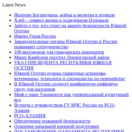
Latest News
Явление Богородицы, война и молитва в подвале
Хлеб – символ жизни в осажденном Цхинвале
Забота о тех, кто стоит на защите безопасности Южной
Осетии
Имени Героя России
Законодательные органы Южной Осетии и России
развивают сотрудничество
100 миллионов для гражданских инициатив
Марат Камболов посетил Ленингорский район
УКАЗ ПРЕЗИДЕНТА РЕСПУБЛИКИ ЮЖНАЯ
ОСЕТИЯ
Южной Осетии нужны грамотные агрономы,
ветеринары, технологи и специалисты по переработке
В Южной Осетии создадут комфортную цифровую
среду для населения
Миф о чаше Уацамонгæ как универсальный культурный
код
Встреча с руководством ГУ МЧС России по РСО-
Алания
РСО-АЛАНИЯ
Обеспечение пожарной безопасности
Освоение начальной военной подготовки
ПОСТАНОВЛЕНИЕ ПАРЛАМЕНТА РЕСПУБЛИКИ