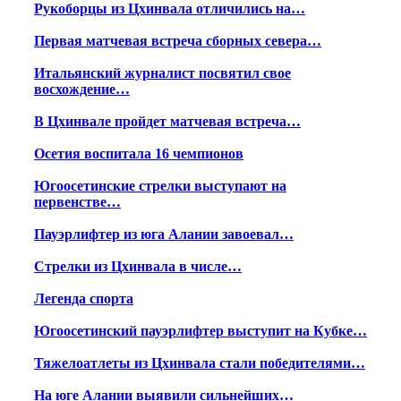
Рукоборцы из Цхинвала отличились на…
Первая матчевая встреча сборных севера…
Итальянский журналист посвятил свое
восхождение…
В Цхинвале пройдет матчевая встреча…
Осетия воспитала 16 чемпионов
Югоосетинские стрелки выступают на
первенстве…
Пауэрлифтер из юга Алании завоевал…
Стрелки из Цхинвала в числе…
Легенда спорта
Югоосетинский пауэрлифтер выступит на Кубке…
Тяжелоатлеты из Цхинвала стали победителями…
На юге Алании выявили сильнейших…