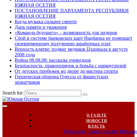
ЮЖНАЯ ОСЕТИЯ
ПОСТАНОВЛЕНИЕ ПАРЛАМЕНТА РЕСПУБЛИКИ
ЮЖНАЯ ОСЕТИЯ
Когда музыка сильнее смерти
Дань памяти и уважения
«Команда будущего» – возможность для лидеров
Сбой в системе банковских карт Нацбанка не помешает
своевременному получению заработных плат
Верность клятве: подвиг медиков Цхинвала в августе
2008 года
Война 08.08.08: рассказы очевидцев
Безопасность, правопорядок и борьба с наркоугрозой
От детских пробежек во дворе до мастера спорта
Героическая оборона Одессы от фашистских
захватчиков
Search for:
О ГАЗЕТЕ
НОВОСТИ
ВЛАСТЬ
Президент
Правительство
Парлам