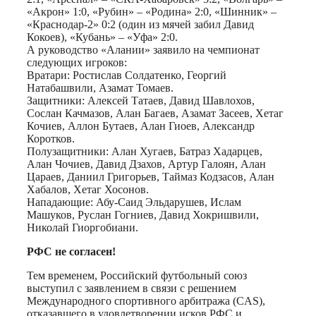
«Акрон» 1:0, «Рубин» – «Родина» 2:0, «Шинник» –
«Краснодар-2» 0:2 (один из мячей забил Давид
Кокоев), «Кубань» – «Уфа» 2:0.
А руководство «Алании» заявило на чемпионат
следующих игроков:
Вратари: Ростислав Солдатенко, Георгий
Натабашвили, Азамат Томаев.
Защитники: Алексей Татаев, Давид Шавлохов,
Сослан Качмазов, Алан Багаев, Азамат Засеев, Хетаг
Кочиев, Аллон Бутаев, Алан Гиоев, Александр
Коротков.
Полузащитники: Алан Хугаев, Батраз Хадарцев,
Алан Чочиев, Давид Дзахов, Артур Галоян, Алан
Цараев, Даниил Григорьев, Таймаз Кодзасов, Алан
Хабалов, Хетаг Хосонов.
Нападающие: Абу-Саид Эльдарушев, Ислам
Машуков, Руслан Гогниев, Давид Хокришвили,
Николай Гиоргобиани.
РФС не согласен!
Тем временем, Российский футбольный союз
выступил с заявлением в связи с решением
Международного спортивного арбитража (CAS),
отказавшего в удовлетворении исков РФС и