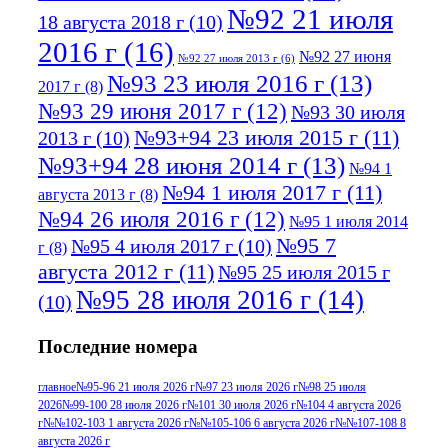
№92 21 июля
18 августа 2018 г
(10)
2016 г
(16)
№92 27 июня
№92 27 июля 2013 г
(6)
№93 23 июля 2016 г
(13)
2017 г
(8)
№93 29 июня 2017 г
(12)
№93 30 июля
№93+94 23 июля 2015 г
(11)
2013 г
(10)
№93+94 28 июня 2014 г
(13)
№94 1
№94 1 июля 2017 г
(11)
августа 2013 г
(8)
№94 26 июля 2016 г
(12)
№95 1 июля 2014
№95 7
№95 4 июля 2017 г
(10)
г
(8)
августа 2012 г
(11)
№95 25 июля 2015 г
№95 28 июля 2016 г
(14)
(10)
№95+96 3 августа 2013 г
(11)
№96 6
Последние номера
№96 9 августа 2012
июля 2017 г
(11)
г
(13)
№96+97 3
№96 28 июля 2015 г
(9)
главное
№95-96 21 июля 2026 г
№97 23 июля 2026 г
№98 25 июля
2026
№99-100 28 июля 2026 г
№101 30 июля 2026 г
№104 4 августа 2026
№96+97 30 июля
июля 2014 г
(10)
г
№№102-103 1 августа 2026 г
№№105-106 6 августа 2026 г
№№107-108 8
2016 г
(13)
№97 8
августа 2026 г