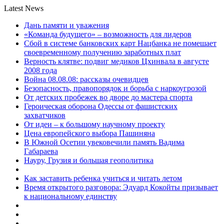
Latest News
Дань памяти и уважения
«Команда будущего» – возможность для лидеров
Сбой в системе банковских карт Нацбанка не помешает
своевременному получению заработных плат
Верность клятве: подвиг медиков Цхинвала в августе
2008 года
Война 08.08.08: рассказы очевидцев
Безопасность, правопорядок и борьба с наркоугрозой
От детских пробежек во дворе до мастера спорта
Героическая оборона Одессы от фашистских
захватчиков
От идеи – к большому научному проекту
Цена европейского выбора Пашиняна
В Южной Осетии увековечили память Вадима
Габараева
Науру, Грузия и большая геополитика
Как заставить ребенка учиться и читать летом
Время открытого разговора: Эдуард Кокойты призывает
к национальному единству