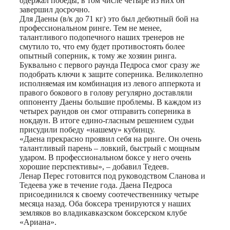
одержал победы, в том числе четыре из них он
завершил досрочно.
Для Даены (в/к до 71 кг) это был дебютный бой на
профессиональном ринге. Тем не менее,
талантливого подопечного наших тренеров не
смутило то, что ему будет противостоять более
опытный соперник, к тому же хозяин ринга.
Буквально с первого раунда Педроса смог сразу же
подобрать ключи к защите соперника. Великолепно
исполняемая им комбинация из левого апперкота и
правого бокового в голову регулярно доставляли
оппоненту Даены большие проблемы. В каждом из
четырех раундов он смог отправить соперника в
нокдаун. В итоге едино-гласным решением судьи
присудили победу «нашему» кубинцу.
«Даена прекрасно проявил себя на ринге. Он очень
талантливый парень – ловкий, быстрый с мощным
ударом. В профессиональном боксе у него очень
хорошие перспективы», – добавил Тедеев.
Ленар Перес готовится под руководством Сланова и
Тедеева уже в течение года. Даена Педроса
присоединился к своему соотечественнику четыре
месяца назад. Оба боксера тренируются у наших
земляков во владикавказском боксерском клубе
«Ариана».