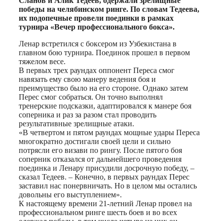
Сланов и Алик Тедеев, одержали зрелищные
победы на челябинском ринге. По словам Тедеева,
их подопечные провели поединки в рамках
турнира «Вечер профессионального бокса».
Ленар встретился с боксером из Узбекистана в
главном бою турнира. Поединок прошел в первом
тяжелом весе.
В первых трех раундах оппонент Переса смог
навязать ему свою манеру ведения боя и
преимущество было на его стороне. Однако затем
Перес смог собраться. Он точно выполнял
тренерские подсказки, адаптировался к манере боя
соперника и раз за разом стал проводить
результативные зрелищные атаки.
«В четвертом и пятом раундах мощные удары Переса
многократно достигали своей цели и сильно
потрясли его визави по рингу. После пятого боя
соперник отказался от дальнейшего проведения
поединка и Ленару присудили досрочную победу, –
сказал Тедеев. – Конечно, в первых раундах Перес
заставил нас понервничать. Но в целом мы остались
довольны его выступлением».
К настоящему времени 21-летний Ленар провел на
профессиональном ринге шесть боев и во всех