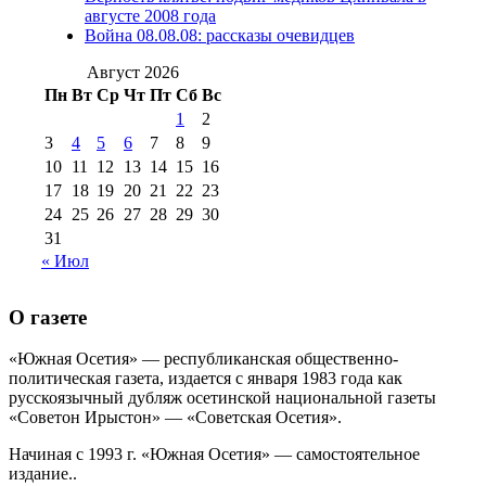
августа 2012 г
(14)
августе 2008 года
№98+99 11 июля
Война 08.08.08: рассказы очевидцев
№99 4 августа
2017 г
(9)
№99 4 августа 2015 г
(6)
2016 г
(12)
№99 16
Август 2026
№99 8 июля 2014 г
(9)
Пн
Вт
Ср
Чт
Пт
Сб
Вс
№99+100 10
августа 2012 г
(11)
1
2
августа 2013 г
(12)
3
4
5
6
7
8
9
10
11
12
13
14
15
16
17
18
19
20
21
22
23
24
25
26
27
28
29
30
31
« Июл
О газете
«Южная Осетия» — республиканская общественно-
политическая газета, издается с января 1983 года как
русскоязычный дубляж осетинской национальной газеты
«Советон Ирыстон» — «Советская Осетия».
Начиная с 1993 г. «Южная Осетия» — самостоятельное
издание..