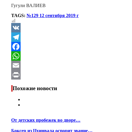
Гугули ВАЛИЕВ
TAGS:
№129 12 сентября 2019 г
VK
Telegram
Facebook
WhatsApp
Email
Print
Похожие новости
От детских пробежек во дворе…
Боксер из Цхинвала оспорит звание…