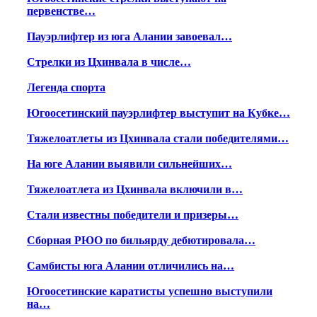
первенстве…
Пауэрлифтер из юга Алании завоевал…
Стрелки из Цхинвала в числе…
Легенда спорта
Югоосетинский пауэрлифтер выступит на Кубке…
Тяжелоатлеты из Цхинвала стали победителями…
На юге Алании выявили сильнейших…
Тяжелоатлета из Цхинвала включили в…
Стали известны победители и призеры…
Сборная РЮО по бильярду дебютировала…
Самбисты юга Алании отличились на…
Югоосетинские каратисты успешно выступили
на…