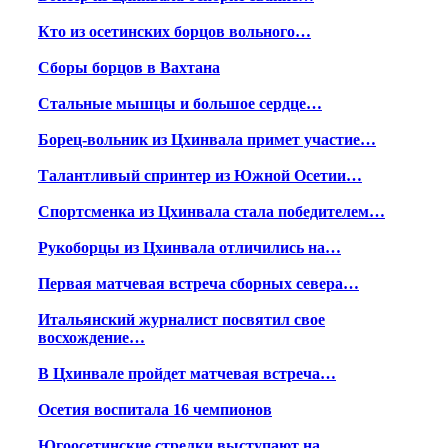
Кто из осетинских борцов вольного…
Сборы борцов в Вахтана
Стальные мышцы и большое сердце…
Борец-вольник из Цхинвала примет участие…
Талантливый спринтер из Южной Осетии…
Спортсменка из Цхинвала стала победителем…
Рукоборцы из Цхинвала отличились на…
Первая матчевая встреча сборных севера…
Итальянский журналист посвятил свое
восхождение…
В Цхинвале пройдет матчевая встреча…
Осетия воспитала 16 чемпионов
Югоосетинские стрелки выступают на