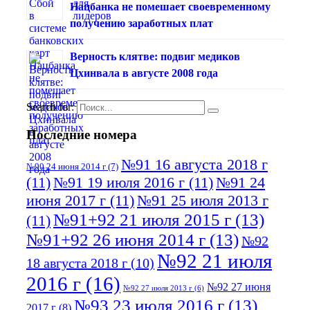
Нацбанка не помешает своевременному
получению заработных плат
Верность клятве: подвиг медиков
Цхинвала в августе 2008 года
Search for:
Последние номера
№91 16 августа 2018 г
№90 24 июня 2014 г
(7)
(11)
№91 19 июля 2016 г
(11)
№91 24
июня 2017 г
(11)
№91 25 июля 2013 г
№91+92 21 июля 2015 г
(13)
(11)
№91+92 26 июня 2014 г
(13)
№92
№92 21 июля
18 августа 2018 г
(10)
2016 г
(16)
№92 27 июня
№92 27 июля 2013 г
(6)
№93 23 июля 2016 г
(13)
2017 г
(8)