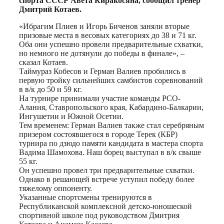
спорта СССР Авета Киракосяна, сообщил тренер
Дмитрий Котаев.
«Ибрагим Плиев и Игорь Биченов заняли вторые
призовые места в весовых категориях до 38 и 71 кг.
Оба они успешно провели предварительные схватки,
но немного не дотянули до победы в финале», –
сказал Котаев.
Таймураз Кобесов и Герман Валиев пробились в
первую тройку сильнейших самбистов соревнований
в в/к до 50 и 59 кг.
На турнире принимали участие команды РСО-
Алания, Ставропольского края, Кабардино-Балкарии,
Ингушетии и Южной Осетии.
Тем временем: Герман Валиев также стал серебряным
призером состоявшегося в городе Терек (КБР)
турнира по дзюдо памяти кандидата в мастера спорта
Вадима Шамохова. Наш борец выступал в в/к свыше
55 кг.
Он успешно провел три предварительные схватки.
Однако в решающей встрече уступил победу более
тяжелому оппоненту.
Указанные спортсмены тренируются в
Республиканской комплексной детско-юношеской
спортивной школе под руководством Дмитрия