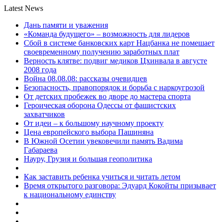
Latest News
Дань памяти и уважения
«Команда будущего» – возможность для лидеров
Сбой в системе банковских карт Нацбанка не помешает
своевременному получению заработных плат
Верность клятве: подвиг медиков Цхинвала в августе
2008 года
Война 08.08.08: рассказы очевидцев
Безопасность, правопорядок и борьба с наркоугрозой
От детских пробежек во дворе до мастера спорта
Героическая оборона Одессы от фашистских
захватчиков
От идеи – к большому научному проекту
Цена европейского выбора Пашиняна
В Южной Осетии увековечили память Вадима
Габараева
Науру, Грузия и большая геополитика
Как заставить ребенка учиться и читать летом
Время открытого разговора: Эдуард Кокойты призывает
к национальному единству