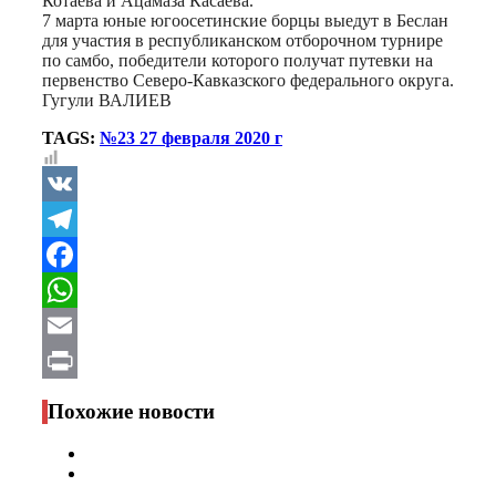
Котаева и Ацамаза Касаева.
7 марта юные югоосетинские борцы выедут в Беслан
для участия в республиканском отборочном турнире
по самбо, победители которого получат путевки на
первенство Северо-Кавказского федерального округа.
Гугули ВАЛИЕВ
TAGS:
№23 27 февраля 2020 г
VK
Telegram
Facebook
WhatsApp
Email
Print
Похожие новости