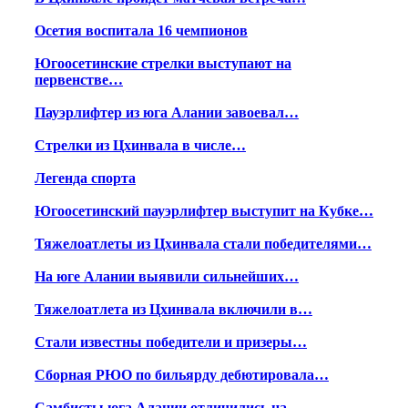
Осетия воспитала 16 чемпионов
Югоосетинские стрелки выступают на
первенстве…
Пауэрлифтер из юга Алании завоевал…
Стрелки из Цхинвала в числе…
Легенда спорта
Югоосетинский пауэрлифтер выступит на Кубке…
Тяжелоатлеты из Цхинвала стали победителями…
На юге Алании выявили сильнейших…
Тяжелоатлета из Цхинвала включили в…
Стали известны победители и призеры…
Сборная РЮО по бильярду дебютировала…
Самбисты юга Алании отличились на…