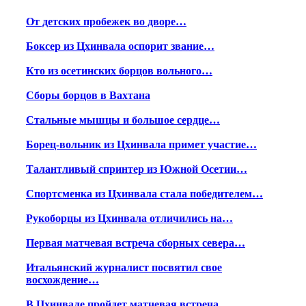
От детских пробежек во дворе…
Боксер из Цхинвала оспорит звание…
Кто из осетинских борцов вольного…
Сборы борцов в Вахтана
Стальные мышцы и большое сердце…
Борец-вольник из Цхинвала примет участие…
Талантливый спринтер из Южной Осетии…
Спортсменка из Цхинвала стала победителем…
Рукоборцы из Цхинвала отличились на…
Первая матчевая встреча сборных севера…
Итальянский журналист посвятил свое
восхождение…
В Цхинвале пройдет матчевая встреча…