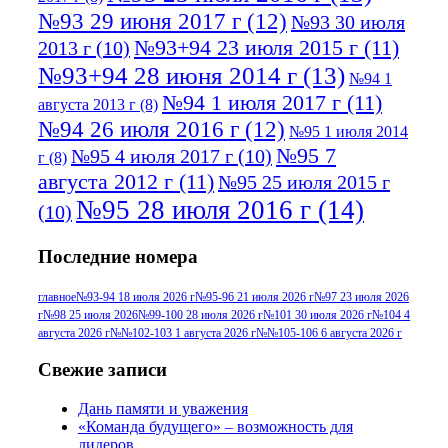
№93 29 июня 2017 г
(12)
№93 30 июля
№93+94 23 июля 2015 г
(11)
2013 г
(10)
№93+94 28 июня 2014 г
(13)
№94 1
№94 1 июля 2017 г
(11)
августа 2013 г
(8)
№94 26 июля 2016 г
(12)
№95 1 июля 2014
№95 7
№95 4 июля 2017 г
(10)
г
(8)
августа 2012 г
(11)
№95 25 июля 2015 г
№95 28 июля 2016 г
(14)
(10)
№95+96 3 августа 2013 г
(11)
№96 6
Последние номера
№96 9 августа 2012
июля 2017 г
(11)
г
(13)
№96+97 3
№96 28 июля 2015 г
(9)
главное
№93-94 18 июля 2026 г
№95-96 21 июля 2026 г
№97 23 июля 2026
г
№98 25 июля 2026
№99-100 28 июля 2026 г
№101 30 июля 2026 г
№104 4
№96+97 30 июля
июля 2014 г
(10)
августа 2026 г
№№102-103 1 августа 2026 г
№№105-106 6 августа 2026 г
2016 г
(13)
№97 8
№97 6 августа 2013 г
(6)
Свежие записи
№97 11 августа
июля 2017 г
(13)
Дань памяти и уважения
2012 г
(15)
№97 30 июля 2015 г
«Команда будущего» – возможность для
(15)
лидеров