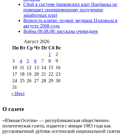
№98 1 августа 2015 г
(10)
№98 2
Сбой в системе банковских карт Нацбанка не
августа 2016 г
(10)
№98 5 июля 2014 г
(10)
помешает своевременному получению
№98 14
заработных плат
№98 8 августа 2013 г
(9)
Верность клятве: подвиг медиков Цхинвала в
августа 2012 г
(14)
августе 2008 года
№98+99 11 июля
Война 08.08.08: рассказы очевидцев
№99 4 августа
2017 г
(9)
№99 4 августа 2015 г
(6)
2016 г
(12)
№99 16
Август 2026
№99 8 июля 2014 г
(9)
Пн
Вт
Ср
Чт
Пт
Сб
Вс
№99+100 10
августа 2012 г
(11)
1
2
августа 2013 г
(12)
3
4
5
6
7
8
9
10
11
12
13
14
15
16
17
18
19
20
21
22
23
24
25
26
27
28
29
30
31
« Июл
О газете
«Южная Осетия» — республиканская общественно-
политическая газета, издается с января 1983 года как
русскоязычный дубляж осетинской национальной газеты