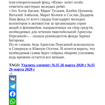
благотворительный фонд «Иума» хочет особо
отметить шестерых молодых ребят.
«Это Хетаг Багаев, Марат Тускаев, Казбек Цопанов,
Виталий Амбалов, Марат Колиев и Сослан Дидаров.
Наш фонд от всего сердца благодарит молодых
волонтеров и активистов за организацию серии
акций и флешмобов, направленных на сбор средств,
необходимых для лечения тяжелобольной Арнеллы
Персаевой», – сказала руководитель фонда Зарина
Битарова.
По ее словам, беда Арнеллы Персаевой всколыхнула
и Северную и Южную Осетии. И хочется верить, что
необходимая сумма будет собрана общими усилиями,
ведь времени остается все меньше.
TAGS:
Удалить элемент: №35 26 марта 2020 г №35
26 марта 2020 г
VK
Telegram
Facebook