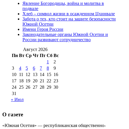
2012 г
(15)
№97 30 июля 2015 г
Явление Богородицы, война и молитва в
(15)
подвале
№98 1 августа 2015 г
(10)
№98 2
Хлеб – символ жизни в осажденном Цхинвале
августа 2016 г
(10)
№98 5 июля 2014 г
(10)
Забота о тех, кто стоит на защите безопасности
№98 14
Южной Осетии
№98 8 августа 2013 г
(9)
Имени Героя России
августа 2012 г
(14)
Законодательные органы Южной Осетии и
№98+99 11 июля
России развивают сотрудничество
№99 4 августа
2017 г
(9)
№99 4 августа 2015 г
(6)
2016 г
(12)
№99 16
Август 2026
№99 8 июля 2014 г
(9)
Пн
Вт
Ср
Чт
Пт
Сб
Вс
№99+100 10
августа 2012 г
(11)
1
2
августа 2013 г
(12)
3
4
5
6
7
8
9
10
11
12
13
14
15
16
17
18
19
20
21
22
23
24
25
26
27
28
29
30
31
« Июл
О газете
«Южная Осетия» — республиканская общественно-