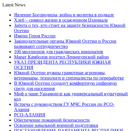
Latest News
Явление Богородицы, война и молитва в подвале
Хлеб – символ жизни в осажденном Цхинвале
Забота о тех, кто стоит на защите безопасности Южной
Осетии
Имени Героя России
Законодательные органы Южной Осетии и России
развивают сотрудничество
100 миллионов для гражданских инициатив
Марат Камболов посетил Ленингорский район
УКАЗ ПРЕЗИДЕНТА РЕСПУБЛИКИ ЮЖНАЯ
ОСЕТИЯ
Южной Осетии нужны грамотные агрономы,
ветеринары, технологи и специалисты по переработке
В Южной Осетии создадут комфортную цифровую
среду для населения
Миф о чаше Уацамонгæ как универсальный культурный
код
Встреча с руководством ГУ МЧС России по РСО-
Алания
РСО-АЛАНИЯ
Обеспечение пожарной безопасности
Освоение начальной военной подготовки
ПОСТАНОВЛЕНИЕ ПАРЛАМЕНТА РЕСПУБЛИКИ