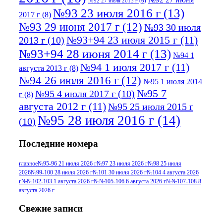
№92 27 июля 2013 г
(6)
№93 23 июля 2016 г
(13)
2017 г
(8)
№93 29 июня 2017 г
(12)
№93 30 июля
№93+94 23 июля 2015 г
(11)
2013 г
(10)
№93+94 28 июня 2014 г
(13)
№94 1
№94 1 июля 2017 г
(11)
августа 2013 г
(8)
№94 26 июля 2016 г
(12)
№95 1 июля 2014
№95 7
№95 4 июля 2017 г
(10)
г
(8)
августа 2012 г
(11)
№95 25 июля 2015 г
№95 28 июля 2016 г
(14)
(10)
№95+96 3 августа 2013 г
(11)
№96 6
Последние номера
№96 9 августа 2012
июля 2017 г
(11)
г
(13)
№96+97 3
№96 28 июля 2015 г
(9)
главное
№95-96 21 июля 2026 г
№97 23 июля 2026 г
№98 25 июля
2026
№99-100 28 июля 2026 г
№101 30 июля 2026 г
№104 4 августа 2026
№96+97 30 июля
июля 2014 г
(10)
г
№№102-103 1 августа 2026 г
№№105-106 6 августа 2026 г
№№107-108 8
2016 г
(13)
№97 8
августа 2026 г
№97 6 августа 2013 г
(6)
№97 11 августа
июля 2017 г
(13)
Свежие записи