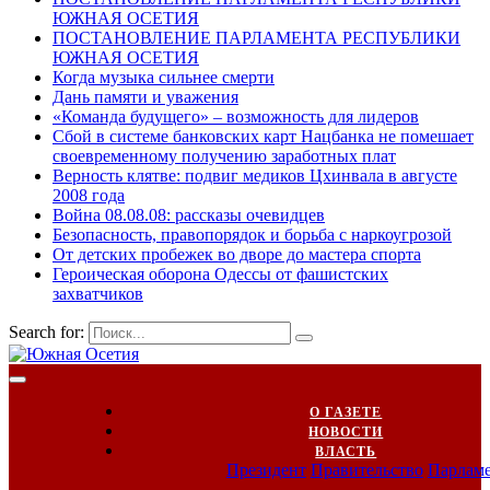
ЮЖНАЯ ОСЕТИЯ
ПОСТАНОВЛЕНИЕ ПАРЛАМЕНТА РЕСПУБЛИКИ
ЮЖНАЯ ОСЕТИЯ
Когда музыка сильнее смерти
Дань памяти и уважения
«Команда будущего» – возможность для лидеров
Сбой в системе банковских карт Нацбанка не помешает
своевременному получению заработных плат
Верность клятве: подвиг медиков Цхинвала в августе
2008 года
Война 08.08.08: рассказы очевидцев
Безопасность, правопорядок и борьба с наркоугрозой
От детских пробежек во дворе до мастера спорта
Героическая оборона Одессы от фашистских
захватчиков
Search for:
О ГАЗЕТЕ
НОВОСТИ
ВЛАСТЬ
Президент
Правительство
Парлам