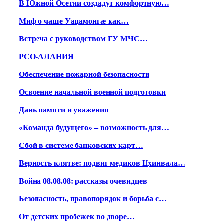
В Южной Осетии создадут комфортную…
Миф о чаше Уацамонгæ как…
Встреча с руководством ГУ МЧС…
РСО-АЛАНИЯ
Обеспечение пожарной безопасности
Освоение начальной военной подготовки
Дань памяти и уважения
«Команда будущего» – возможность для…
Сбой в системе банковских карт…
Верность клятве: подвиг медиков Цхинвала…
Война 08.08.08: рассказы очевидцев
Безопасность, правопорядок и борьба с…
От детских пробежек во дворе…