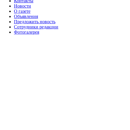
Контакты
августа 2016 г
№99 16
№99 8 июля 2014 г
Новости
О газете
№99+100 10 августа 2013 г
августа 2012 г
Объявления
Предложить новость
Сотрудники редакции
Фотогалерея