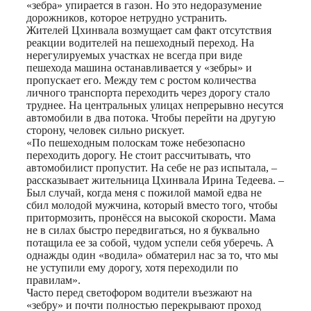
«зебра» упирается в газон. Но это недоразумение
дорожников, которое нетрудно устранить.
Жителей Цхинвала возмущает сам факт отсутствия
реакции водителей на пешеходный переход. На
нерегулируемых участках не всегда при виде
пешехода машина останавливается у «зебры» и
пропускает его. Между тем с ростом количества
личного транспорта переходить через дорогу стало
труднее. На центральных улицах непрерывно несутся
автомобили в два потока. Чтобы перейти на другую
сторону, человек сильно рискует.
«По пешеходным полоскам тоже небезопасно
переходить дорогу. Не стоит рассчитывать, что
автомобилист пропустит. На себе не раз испытала, –
рассказывает жительница Цхинвала Ирина Тедеева. –
Был случай, когда меня с пожилой мамой едва не
сбил молодой мужчина, который вместо того, чтобы
притормозить, пронёсся на высокой скорости. Мама
не в силах быстро передвигаться, но я буквально
потащила ее за собой, чудом успели себя уберечь. А
однажды один «водила» обматерил нас за то, что мы
не уступили ему дорогу, хотя переходили по
правилам».
Часто перед светофором водители въезжают на
«зебру» и почти полностью перекрывают проход