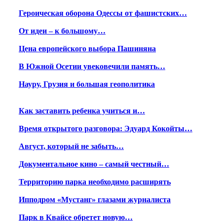
Героическая оборона Одессы от фашистских…
От идеи – к большому…
Цена европейского выбора Пашиняна
В Южной Осетии увековечили память…
Науру, Грузия и большая геополитика
Как заставить ребенка учиться и…
Время открытого разговора: Эдуард Кокойты…
Август, который не забыть…
Документальное кино – самый честный…
Территорию парка необходимо расширять
Ипподром «Мустанг» глазами журналиста
Парк в Квайсе обретет новую…