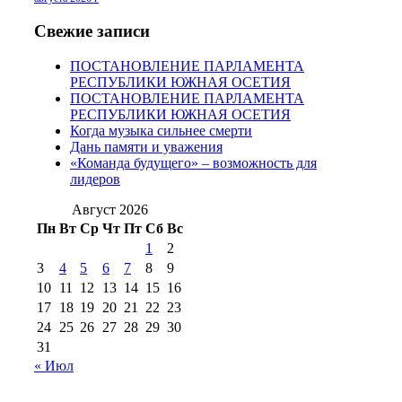
2016 г
(13)
№97 8
№97 6 августа 2013 г
(6)
№97 11 августа
июля 2017 г
(13)
Свежие записи
2012 г
(15)
№97 30 июля 2015 г
ПОСТАНОВЛЕНИЕ ПАРЛАМЕНТА
(15)
РЕСПУБЛИКИ ЮЖНАЯ ОСЕТИЯ
№98 1 августа 2015 г
(10)
№98 2
ПОСТАНОВЛЕНИЕ ПАРЛАМЕНТА
августа 2016 г
(10)
№98 5 июля 2014 г
(10)
РЕСПУБЛИКИ ЮЖНАЯ ОСЕТИЯ
№98 14
Когда музыка сильнее смерти
№98 8 августа 2013 г
(9)
Дань памяти и уважения
августа 2012 г
(14)
«Команда будущего» – возможность для
№98+99 11 июля
лидеров
№99 4 августа
2017 г
(9)
№99 4 августа 2015 г
(6)
2016 г
(12)
№99 16
Август 2026
№99 8 июля 2014 г
(9)
Пн
Вт
Ср
Чт
Пт
Сб
Вс
№99+100 10
августа 2012 г
(11)
1
2
августа 2013 г
(12)
3
4
5
6
7
8
9
10
11
12
13
14
15
16
17
18
19
20
21
22
23
24
25
26
27
28
29
30
31
« Июл