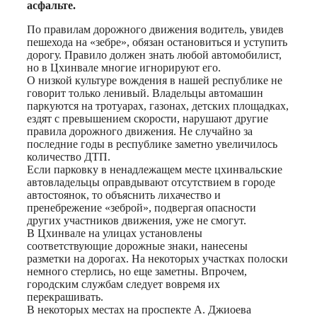
асфальте.
По правилам дорожного движения водитель, увидев
пешехода на «зебре», обязан остановиться и уступить
дорогу. Правило должен знать любой автомобилист,
но в Цхинвале многие игнорируют его.
О низкой культуре вождения в нашей республике не
говорит только ленивый. Владельцы автомашин
паркуются на тротуарах, газонах, детских площадках,
ездят с превышением скорости, нарушают другие
правила дорожного движения. Не случайно за
последние годы в республике заметно увеличилось
количество ДТП.
Если парковку в ненадлежащем месте цхинвальские
автовладельцы оправдывают отсутствием в городе
автостоянок, то объяснить лихачество и
пренебрежение «зеброй», подвергая опасности
других участников движения, уже не смогут.
В Цхинвале на улицах установлены
соответствующие дорожные знаки, нанесены
разметки на дорогах. На некоторых участках полоски
немного стерлись, но еще заметны. Впрочем,
городским службам следует вовремя их
перекрашивать.
В некоторых местах на проспекте А. Джиоева