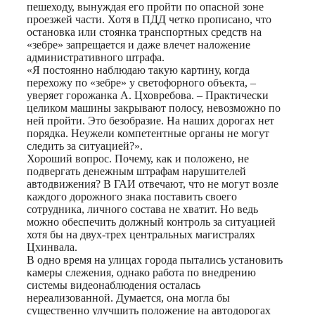
пешеходу, вынуждая его пройти по опасной зоне
проезжей части. Хотя в ПДД четко прописано, что
остановка или стоянка транспортных средств на
«зебре» запрещается и даже влечет наложение
административного штрафа.
«Я постоянно наблюдаю такую картину, когда
перехожу по «зебре» у светофорного объекта, –
уверяет горожанка А. Цховребова. – Практически
целиком машины закрывают полосу, невозможно по
ней пройти. Это безобразие. На наших дорогах нет
порядка. Неужели компетентные органы не могут
следить за ситуацией?».
Хороший вопрос. Почему, как и положено, не
подвергать денежным штрафам нарушителей
автодвижения? В ГАИ отвечают, что не могут возле
каждого дорожного знака поставить своего
сотрудника, личного состава не хватит. Но ведь
можно обеспечить должный контроль за ситуацией
хотя бы на двух-трех центральных магистралях
Цхинвала.
В одно время на улицах города пытались установить
камеры слежения, однако работа по внедрению
системы видеонаблюдения осталась
нереализованной. Думается, она могла бы
существенно улучшить положение на автодорогах