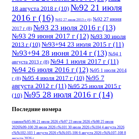
№92 21 июля
18 августа 2018 г
(10)
2016 г
(16)
№92 27 июня
№92 27 июля 2013 г
(6)
№93 23 июля 2016 г
(13)
2017 г
(8)
№93 29 июня 2017 г
(12)
№93 30 июля
№93+94 23 июля 2015 г
(11)
2013 г
(10)
№93+94 28 июня 2014 г
(13)
№94 1
№94 1 июля 2017 г
(11)
августа 2013 г
(8)
№94 26 июля 2016 г
(12)
№95 1 июля 2014
№95 7
№95 4 июля 2017 г
(10)
г
(8)
августа 2012 г
(11)
№95 25 июля 2015 г
№95 28 июля 2016 г
(14)
(10)
№95+96 3 августа 2013 г
(11)
№96 6
Последние номера
№96 9 августа 2012
июля 2017 г
(11)
г
(13)
№96+97 3
№96 28 июля 2015 г
(9)
главное
№95-96 21 июля 2026 г
№97 23 июля 2026 г
№98 25 июля
2026
№99-100 28 июля 2026 г
№101 30 июля 2026 г
№104 4 августа 2026
№96+97 30 июля
июля 2014 г
(10)
г
№№102-103 1 августа 2026 г
№№105-106 6 августа 2026 г
№№107-108 8
августа 2026 г