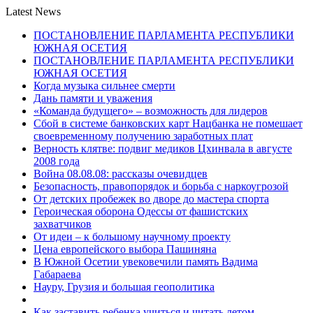
Latest News
ПОСТАНОВЛЕНИЕ ПАРЛАМЕНТА РЕСПУБЛИКИ
ЮЖНАЯ ОСЕТИЯ
ПОСТАНОВЛЕНИЕ ПАРЛАМЕНТА РЕСПУБЛИКИ
ЮЖНАЯ ОСЕТИЯ
Когда музыка сильнее смерти
Дань памяти и уважения
«Команда будущего» – возможность для лидеров
Сбой в системе банковских карт Нацбанка не помешает
своевременному получению заработных плат
Верность клятве: подвиг медиков Цхинвала в августе
2008 года
Война 08.08.08: рассказы очевидцев
Безопасность, правопорядок и борьба с наркоугрозой
От детских пробежек во дворе до мастера спорта
Героическая оборона Одессы от фашистских
захватчиков
От идеи – к большому научному проекту
Цена европейского выбора Пашиняна
В Южной Осетии увековечили память Вадима
Габараева
Науру, Грузия и большая геополитика
Как заставить ребенка учиться и читать летом