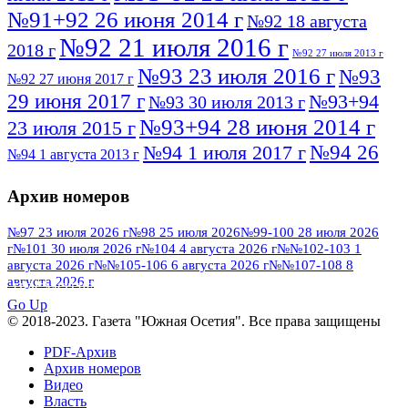
№91+92 26 июня 2014 г
№92 18 августа
№92 21 июля 2016 г
2018 г
№92 27 июля 2013 г
№93 23 июля 2016 г
№93
№92 27 июня 2017 г
29 июня 2017 г
№93+94
№93 30 июля 2013 г
№93+94 28 июня 2014 г
23 июля 2015 г
№94 26
№94 1 июля 2017 г
№94 1 августа 2013 г
июля 2016 г
№95 4 июля 2017 г
№95 1 июля 2014 г
Архив номеров
№95 7 августа 2012 г
№95 25 июля 2015 г
№95 28 июля 2016 г
№95+96 3 августа
№97 23 июля 2026 г
№98 25 июля 2026
№99-100 28 июля 2026
г
№101 30 июля 2026 г
№104 4 августа 2026 г
№№102-103 1
№96 9 августа
2013 г
№96 6 июля 2017 г
августа 2026 г
№№105-106 6 августа 2026 г
№№107-108 8
2012 г
№96+97 3 июля 2014 г
августа 2026 г
№96 28 июля 2015 г
ПОСМОТРЕТЬ ВСЕ
№96+97 30 июля 2016 г
№97
Go Up
№97 6 августа 2013 г
© 2018-2023. Газета "Южная Осетия". Все права защищены
№97 11 августа 2012 г
8 июля 2017 г
PDF-Архив
№97 30 июля 2015 г
№98 1 августа 2015 г
Архив номеров
Видео
№98 2 августа 2016 г
№98 5 июля 2014 г
№98 8
Власть