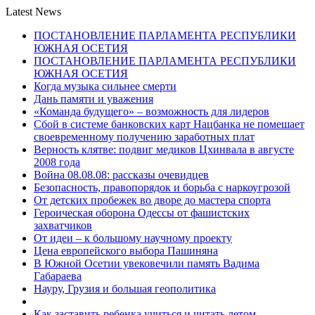
Latest News
ПОСТАНОВЛЕНИЕ ПАРЛАМЕНТА РЕСПУБЛИКИ
ЮЖНАЯ ОСЕТИЯ
ПОСТАНОВЛЕНИЕ ПАРЛАМЕНТА РЕСПУБЛИКИ
ЮЖНАЯ ОСЕТИЯ
Когда музыка сильнее смерти
Дань памяти и уважения
«Команда будущего» – возможность для лидеров
Сбой в системе банковских карт Нацбанка не помешает
своевременному получению заработных плат
Верность клятве: подвиг медиков Цхинвала в августе
2008 года
Война 08.08.08: рассказы очевидцев
Безопасность, правопорядок и борьба с наркоугрозой
От детских пробежек во дворе до мастера спорта
Героическая оборона Одессы от фашистских
захватчиков
От идеи – к большому научному проекту
Цена европейского выбора Пашиняна
В Южной Осетии увековечили память Вадима
Габараева
Науру, Грузия и большая геополитика
Как заставить ребенка учиться и читать летом