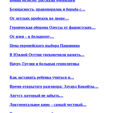
Война 08.08.08: рассказы очевидцев
Безопасность, правопорядок и борьба с…
От детских пробежек во дворе…
Героическая оборона Одессы от фашистских…
От идеи – к большому…
Цена европейского выбора Пашиняна
В Южной Осетии увековечили память…
Науру, Грузия и большая геополитика
Как заставить ребенка учиться и…
Время открытого разговора: Эдуард Кокойты…
Август, который не забыть…
Документальное кино – самый честный…