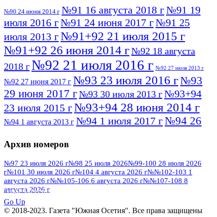
№91 16 августа 2018 г
№91 19
№90 24 июня 2014 г
июля 2016 г
№91 24 июня 2017 г
№91 25
№91+92 21 июля 2015 г
июля 2013 г
№91+92 26 июня 2014 г
№92 18 августа
№92 21 июля 2016 г
2018 г
№92 27 июля 2013 г
№93 23 июля 2016 г
№93
№92 27 июня 2017 г
29 июня 2017 г
№93+94
№93 30 июля 2013 г
№93+94 28 июня 2014 г
23 июля 2015 г
№94 26
№94 1 июля 2017 г
№94 1 августа 2013 г
июля 2016 г
№95 4 июля 2017 г
№95 1 июля 2014 г
Архив номеров
№95 7 августа 2012 г
№95 25 июля 2015 г
№95 28 июля 2016 г
№95+96 3 августа
№97 23 июля 2026 г
№98 25 июля 2026
№99-100 28 июля 2026
г
№101 30 июля 2026 г
№104 4 августа 2026 г
№№102-103 1
№96 9 августа
2013 г
№96 6 июля 2017 г
августа 2026 г
№№105-106 6 августа 2026 г
№№107-108 8
2012 г
№96+97 3 июля 2014 г
августа 2026 г
№96 28 июля 2015 г
ПОСМОТРЕТЬ ВСЕ
№96+97 30 июля 2016 г
№97
Go Up
№97 6 августа 2013 г
© 2018-2023. Газета "Южная Осетия". Все права защищены