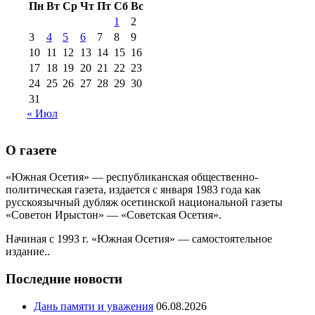
Пн
Вт
Ср
Чт
Пт
Сб
Вс
№99+100 10
августа 2012 г
(11)
1
2
августа 2013 г
(12)
3
4
5
6
7
8
9
10
11
12
13
14
15
16
17
18
19
20
21
22
23
24
25
26
27
28
29
30
31
« Июл
О газете
«Южная Осетия» — республиканская общественно-
политическая газета, издается с января 1983 года как
русскоязычный дубляж осетинской национальной газеты
«Советон Ирыстон» — «Советская Осетия».
Начиная с 1993 г. «Южная Осетия» — самостоятельное
издание..
Последние новости
Дань памяти и уважения
06.08.2026