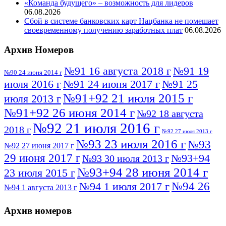
«Команда будущего» – возможность для лидеров
06.08.2026
Сбой в системе банковских карт Нацбанка не помешает
своевременному получению заработных плат
06.08.2026
Архив Номеров
№91 16 августа 2018 г
№91 19
№90 24 июня 2014 г
июля 2016 г
№91 24 июня 2017 г
№91 25
№91+92 21 июля 2015 г
июля 2013 г
№91+92 26 июня 2014 г
№92 18 августа
№92 21 июля 2016 г
2018 г
№92 27 июля 2013 г
№93 23 июля 2016 г
№93
№92 27 июня 2017 г
29 июня 2017 г
№93+94
№93 30 июля 2013 г
№93+94 28 июня 2014 г
23 июля 2015 г
№94 26
№94 1 июля 2017 г
№94 1 августа 2013 г
июля 2016 г
№95 4 июля 2017 г
№95 1 июля 2014 г
Архив номеров
№95 7 августа 2012 г
№95 25 июля 2015 г