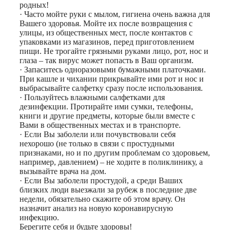
родных!
· Часто мойте руки с мылом, гигиена очень важна для
Вашего здоровья. Мойте их после возвращения с
улицы, из общественных мест, после контактов с
упаковками из магазинов, перед приготовлением
пищи. Не трогайте грязными руками лицо, рот, нос и
глаза – так вирус может попасть в Ваш организм.
· Запаситесь одноразовыми бумажными платочками.
При кашле и чихании прикрывайте ими рот и нос и
выбрасывайте салфетку сразу после использования.
· Пользуйтесь влажными салфетками для
дезинфекции. Протирайте ими сумки, телефоны,
книги и другие предметы, которые были вместе с
Вами в общественных местах и в транспорте.
· Если Вы заболели или почувствовали себя
нехорошо (не только в связи с простудными
признаками, но и по другим проблемам со здоровьем,
например, давлением) – не ходите в поликлинику, а
вызывайте врача на дом.
· Если Вы заболели простудой, а среди Ваших
близких люди выезжали за рубеж в последние две
недели, обязательно скажите об этом врачу. Он
назначит анализ на новую коронавирусную
инфекцию.
Берегите себя и будьте здоровы!