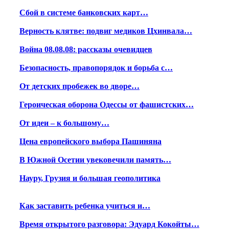
Сбой в системе банковских карт…
Верность клятве: подвиг медиков Цхинвала…
Война 08.08.08: рассказы очевидцев
Безопасность, правопорядок и борьба с…
От детских пробежек во дворе…
Героическая оборона Одессы от фашистских…
От идеи – к большому…
Цена европейского выбора Пашиняна
В Южной Осетии увековечили память…
Науру, Грузия и большая геополитика
Как заставить ребенка учиться и…
Время открытого разговора: Эдуард Кокойты…