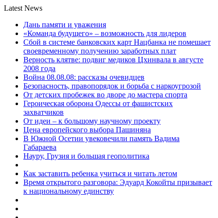
Latest News
Дань памяти и уважения
«Команда будущего» – возможность для лидеров
Сбой в системе банковских карт Нацбанка не помешает
своевременному получению заработных плат
Верность клятве: подвиг медиков Цхинвала в августе
2008 года
Война 08.08.08: рассказы очевидцев
Безопасность, правопорядок и борьба с наркоугрозой
От детских пробежек во дворе до мастера спорта
Героическая оборона Одессы от фашистских
захватчиков
От идеи – к большому научному проекту
Цена европейского выбора Пашиняна
В Южной Осетии увековечили память Вадима
Габараева
Науру, Грузия и большая геополитика
Как заставить ребенка учиться и читать летом
Время открытого разговора: Эдуард Кокойты призывает
к национальному единству