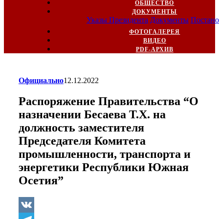
ОБЩЕСТВО
ДОКУМЕНТЫ
Указы Президента
Документы
Постано
ФОТОГАЛЕРЕЯ
ВИДЕО
PDF-АРХИВ
Официально
12.12.2022
Распоряжение Правительства “О
назначении Бесаева Т.Х. на
должность заместителя
Председателя Комитета
промышленности, транспорта и
энергетики Республики Южная
Осетия”