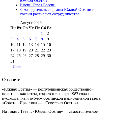
№98 14
Южной Осетии
№98 8 августа 2013 г
(9)
Имени Героя России
августа 2012 г
(14)
Законодательные органы Южной Осетии и
№98+99 11 июля
России развивают сотрудничество
№99 4 августа
2017 г
(9)
№99 4 августа 2015 г
(6)
2016 г
(12)
№99 16
Август 2026
№99 8 июля 2014 г
(9)
Пн
Вт
Ср
Чт
Пт
Сб
Вс
№99+100 10
августа 2012 г
(11)
1
2
августа 2013 г
(12)
3
4
5
6
7
8
9
10
11
12
13
14
15
16
17
18
19
20
21
22
23
24
25
26
27
28
29
30
31
« Июл
О газете
«Южная Осетия» — республиканская общественно-
политическая газета, издается с января 1983 года как
русскоязычный дубляж осетинской национальной газеты
«Советон Ирыстон» — «Советская Осетия».
Начиная с 1993 г. «Южная Осетия» — самостоятельное