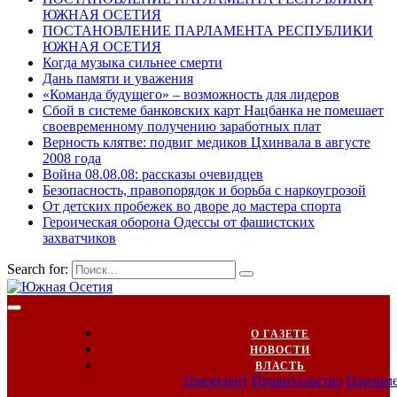
ЮЖНАЯ ОСЕТИЯ
ПОСТАНОВЛЕНИЕ ПАРЛАМЕНТА РЕСПУБЛИКИ
ЮЖНАЯ ОСЕТИЯ
Когда музыка сильнее смерти
Дань памяти и уважения
«Команда будущего» – возможность для лидеров
Сбой в системе банковских карт Нацбанка не помешает
своевременному получению заработных плат
Верность клятве: подвиг медиков Цхинвала в августе
2008 года
Война 08.08.08: рассказы очевидцев
Безопасность, правопорядок и борьба с наркоугрозой
От детских пробежек во дворе до мастера спорта
Героическая оборона Одессы от фашистских
захватчиков
Search for:
О ГАЗЕТЕ
НОВОСТИ
ВЛАСТЬ
Президент
Правительство
Парлам