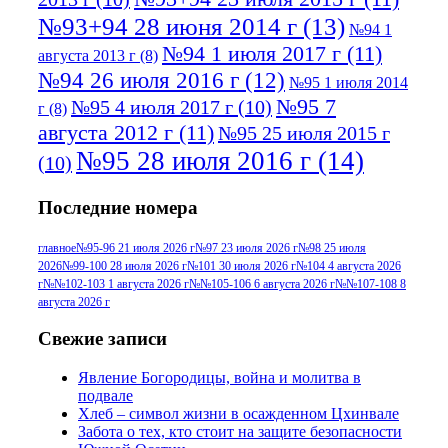
№93+94 28 июня 2014 г
(13)
№94 1
№94 1 июля 2017 г
(11)
августа 2013 г
(8)
№94 26 июля 2016 г
(12)
№95 1 июля 2014
№95 7
№95 4 июля 2017 г
(10)
г
(8)
августа 2012 г
(11)
№95 25 июля 2015 г
№95 28 июля 2016 г
(14)
(10)
№95+96 3 августа 2013 г
(11)
№96 6
Последние номера
№96 9 августа 2012
июля 2017 г
(11)
г
(13)
№96+97 3
№96 28 июля 2015 г
(9)
главное
№95-96 21 июля 2026 г
№97 23 июля 2026 г
№98 25 июля
2026
№99-100 28 июля 2026 г
№101 30 июля 2026 г
№104 4 августа 2026
№96+97 30 июля
июля 2014 г
(10)
г
№№102-103 1 августа 2026 г
№№105-106 6 августа 2026 г
№№107-108 8
2016 г
(13)
№97 8
августа 2026 г
№97 6 августа 2013 г
(6)
№97 11 августа
июля 2017 г
(13)
Свежие записи
2012 г
(15)
№97 30 июля 2015 г
Явление Богородицы, война и молитва в
(15)
подвале
№98 1 августа 2015 г
(10)
№98 2
Хлеб – символ жизни в осажденном Цхинвале
августа 2016 г
(10)
№98 5 июля 2014 г
(10)
Забота о тех, кто стоит на защите безопасности