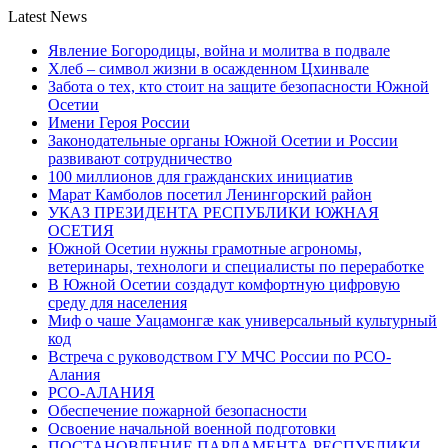
Latest News
Явление Богородицы, война и молитва в подвале
Хлеб – символ жизни в осажденном Цхинвале
Забота о тех, кто стоит на защите безопасности Южной
Осетии
Имени Героя России
Законодательные органы Южной Осетии и России
развивают сотрудничество
100 миллионов для гражданских инициатив
Марат Камболов посетил Ленингорский район
УКАЗ ПРЕЗИДЕНТА РЕСПУБЛИКИ ЮЖНАЯ
ОСЕТИЯ
Южной Осетии нужны грамотные агрономы,
ветеринары, технологи и специалисты по переработке
В Южной Осетии создадут комфортную цифровую
среду для населения
Миф о чаше Уацамонгæ как универсальный культурный
код
Встреча с руководством ГУ МЧС России по РСО-
Алания
РСО-АЛАНИЯ
Обеспечение пожарной безопасности
Освоение начальной военной подготовки
ПОСТАНОВЛЕНИЕ ПАРЛАМЕНТА РЕСПУБЛИКИ