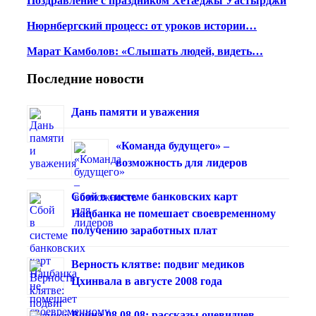
Поздравление с праздником Хетæджы Уастырджи
Нюрнбергский процесс: от уроков истории…
Марат Камболов: «Слышать людей, видеть…
Последние новости
Дань памяти и уважения
«Команда будущего» –
возможность для лидеров
Сбой в системе банковских карт
Нацбанка не помешает своевременному
получению заработных плат
Верность клятве: подвиг медиков
Цхинвала в августе 2008 года
Война 08.08.08: рассказы очевидцев