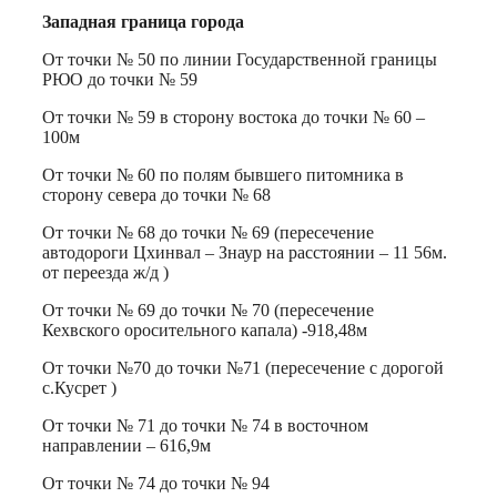
Западная граница города
От точки № 50 по линии Государственной границы
РЮО до точки № 59
От точки № 59 в сторону востока до точки № 60 –
100м
От точки № 60 по полям бывшего питомника в
сторону севера до точки № 68
От точки № 68 до точки № 69 (пересечение
автодороги Цхинвал – Знаур на расстоянии – 11 56м.
от переезда ж/д )
От точки № 69 до точки № 70 (пересечение
Кехвского оросительного капала) -918,48м
От точки №70 до точки №71 (пересечение с дорогой
с.Кусрет )
От точки № 71 до точки № 74 в восточном
направлении – 616,9м
От точки № 74 до точки № 94