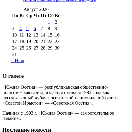
№99 4 августа
2017 г
(9)
№99 4 августа 2015 г
(6)
2016 г
(12)
№99 16
Август 2026
№99 8 июля 2014 г
(9)
Пн
Вт
Ср
Чт
Пт
Сб
Вс
№99+100 10
августа 2012 г
(11)
1
2
августа 2013 г
(12)
3
4
5
6
7
8
9
10
11
12
13
14
15
16
17
18
19
20
21
22
23
24
25
26
27
28
29
30
31
« Июл
О газете
«Южная Осетия» — республиканская общественно-
политическая газета, издается с января 1983 года как
русскоязычный дубляж осетинской национальной газеты
«Советон Ирыстон» — «Советская Осетия».
Начиная с 1993 г. «Южная Осетия» — самостоятельное
издание..
Последние новости