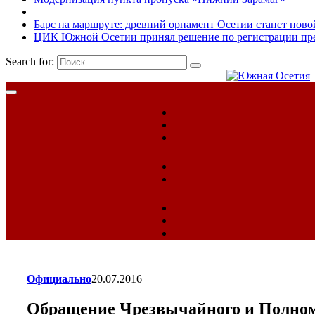
Барс на маршруте: древний орнамент Осетии станет ново
ЦИК Южной Осетии принял решение по регистрации пред
Search for:
Официально
20.07.2016
Обращение Чрезвычайного и Полном