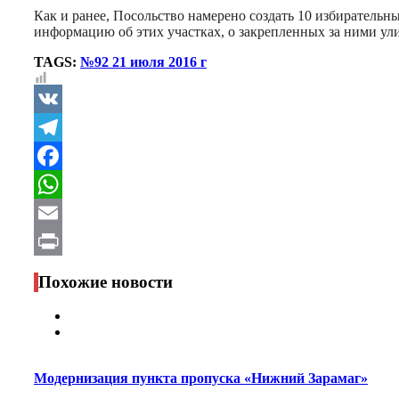
Как и ранее, Посольство намерено создать 10 избирательны
информацию об этих участках, о закрепленных за ними ул
TAGS:
№92 21 июля 2016 г
VK
Telegram
Facebook
WhatsApp
Email
Print
Похожие новости
Модернизация пункта пропуска «Нижний Зарамаг»