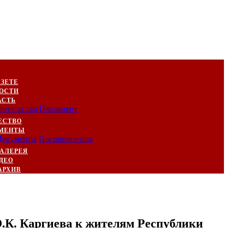
АЗЕТЕ
ОСТИ
АСТЬ
вительство
Парламент
ЕСТВО
МЕНТЫ
Документы
Постановления
АЛЕРЕЯ
ДЕО
АРХИВ
.К. Каргиева к жителям Республики