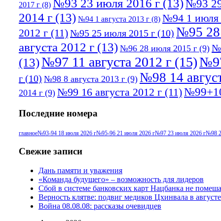
№93 23 июля 2016 г
(13)
№93 29
2017 г
(8)
2014 г
(13)
№94 1 июля 
№94 1 августа 2013 г
(8)
№95 28
2012 г
(11)
№95 25 июля 2015 г
(10)
августа 2012 г
(13)
№
№96 28 июля 2015 г
(9)
№97 11 августа 2012 г
(15)
№97
(13)
№98 14 август
г
(10)
№98 8 августа 2013 г
(9)
№99+10
№99 16 августа 2012 г
(11)
2014 г
(9)
Последние номера
главное
№93-94 18 июля 2026 г
№95-96 21 июля 2026 г
№97 23 июля 2026 г
№98 2
Свежие записи
Дань памяти и уважения
«Команда будущего» – возможность для лидеров
Сбой в системе банковских карт Нацбанка не помеш
Верность клятве: подвиг медиков Цхинвала в августе
Война 08.08.08: рассказы очевидцев