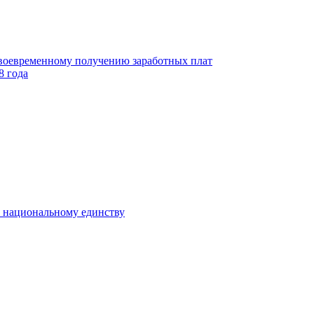
своевременному получению заработных плат
8 года
к национальному единству