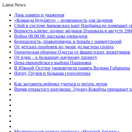
Latest News
Дань памяти и уважения
«Команда будущего» – возможность для лидеров
Сбой в системе банковских карт Нацбанка не помешает 
Верность клятве: подвиг медиков Цхинвала в августе 200
Война 08.08.08: рассказы очевидцев
Безопасность, правопорядок и борьба с наркоугрозой
От детских пробежек во дворе до мастера спорта
Героическая оборона Одессы от фашистских захватчиков
От идеи – к большому научному проекту
Цена европейского выбора Пашиняна
В Южной Осетии увековечили память Вадима Габараева
Науру, Грузия и большая геополитика
Как заставить ребенка учиться и читать летом
Время открытого разговора: Эдуард Кокойты призывает 
Модернизация пункта пропуска «Нижний Зарамаг»