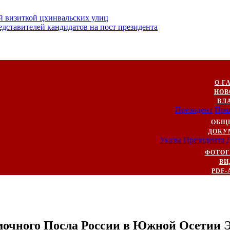
й визиткой цхинвальских улиц
ставителей кандидатов на пост президента
О Г
НОВ
ВЛ
Президент
Пра
ОБЩ
ДОКУ
Указы Президента
ФОТОГ
ВИ
PDF-
очного Посла России в Южной Осетии Э