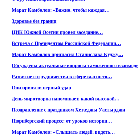
Марат Камболов: «Важно, чтобы каждая…
Здоровье без границ
ЦИК Южной Осетии провел заседание…
Встреча с Президентом Российской Федерации…
Марат Камболов пригласил Станислава Куджу…
Обсуждены актуальные вопросы таможенного взаимод
Развитие сотрудничества в сфере высшего…
Они приняли первый удар
День миротворца напоминает, какой высокой…
Поздравление с праздником Хетæджы Уастырджи
Нюрнбергский процесс: от уроков истории…
Марат Камболов: «Слышать людей, видеть…