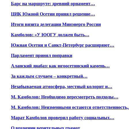
Барс на маршруте: древний орнамент…
ЦИК Южной Осетии принял решение…
Итоги визита делегации Минэнерго России
Камболов: «У ЮОГУ должен быть…
Южная Осетия и Санкт-Петербург расширяют…
Парламент принял поправки
Аланский диабаз: как югоосетинский камень…
За каждым случаем – конкретный…
Незабываемая атмосфера, местный колорит и…
М. Камболов: Необходимо пересмотреть подходы…
М. Камболов: Неизменными остаются ответственность
Марат Камболов проверил работу социальных…
О вручении верительных грамот