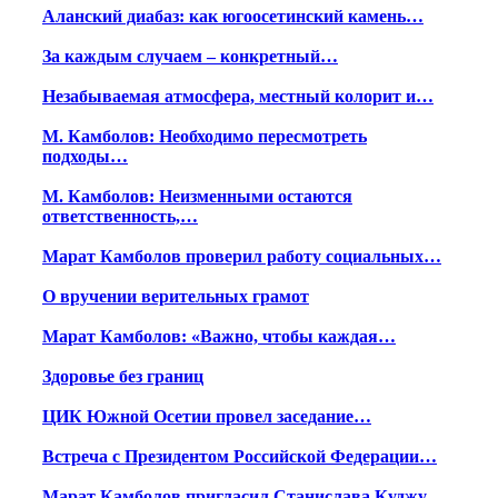
Аланский диабаз: как югоосетинский камень…
За каждым случаем – конкретный…
Незабываемая атмосфера, местный колорит и…
М. Камболов: Необходимо пересмотреть
подходы…
М. Камболов: Неизменными остаются
ответственность,…
Марат Камболов проверил работу социальных…
О вручении верительных грамот
Марат Камболов: «Важно, чтобы каждая…
Здоровье без границ
ЦИК Южной Осетии провел заседание…
Встреча с Президентом Российской Федерации…
Марат Камболов пригласил Станислава Куджу…