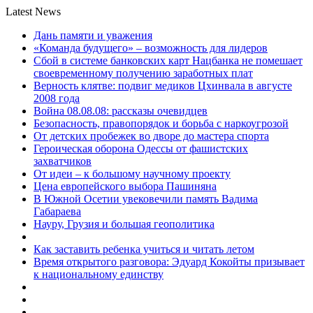
Latest News
Дань памяти и уважения
«Команда будущего» – возможность для лидеров
Сбой в системе банковских карт Нацбанка не помешает
своевременному получению заработных плат
Верность клятве: подвиг медиков Цхинвала в августе
2008 года
Война 08.08.08: рассказы очевидцев
Безопасность, правопорядок и борьба с наркоугрозой
От детских пробежек во дворе до мастера спорта
Героическая оборона Одессы от фашистских
захватчиков
От идеи – к большому научному проекту
Цена европейского выбора Пашиняна
В Южной Осетии увековечили память Вадима
Габараева
Науру, Грузия и большая геополитика
Как заставить ребенка учиться и читать летом
Время открытого разговора: Эдуард Кокойты призывает
к национальному единству