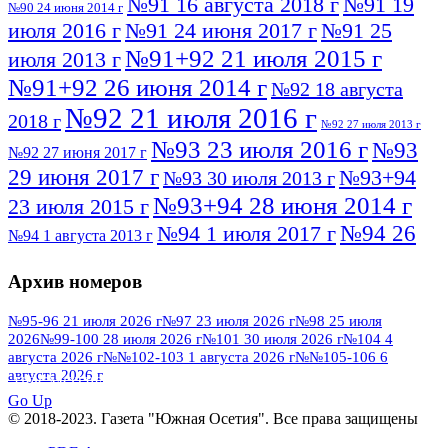
№91 16 августа 2018 г
№91 19
№90 24 июня 2014 г
июля 2016 г
№91 24 июня 2017 г
№91 25
№91+92 21 июля 2015 г
июля 2013 г
№91+92 26 июня 2014 г
№92 18 августа
№92 21 июля 2016 г
2018 г
№92 27 июля 2013 г
№93 23 июля 2016 г
№93
№92 27 июня 2017 г
29 июня 2017 г
№93+94
№93 30 июля 2013 г
№93+94 28 июня 2014 г
23 июля 2015 г
№94 26
№94 1 июля 2017 г
№94 1 августа 2013 г
июля 2016 г
№95 4 июля 2017 г
№95 1 июля 2014 г
Архив номеров
№95 7 августа 2012 г
№95 25 июля 2015 г
№95 28 июля 2016 г
№95+96 3 августа
№95-96 21 июля 2026 г
№97 23 июля 2026 г
№98 25 июля
2026
№99-100 28 июля 2026 г
№101 30 июля 2026 г
№104 4
№96 9 августа
2013 г
№96 6 июля 2017 г
августа 2026 г
№№102-103 1 августа 2026 г
№№105-106 6
2012 г
№96+97 3 июля 2014 г
августа 2026 г
№96 28 июля 2015 г
ПОСМОТРЕТЬ ВСЕ
№96+97 30 июля 2016 г
№97
Go Up
№97 6 августа 2013 г
© 2018-2023. Газета "Южная Осетия". Все права защищены
№97 11 августа 2012 г
8 июля 2017 г