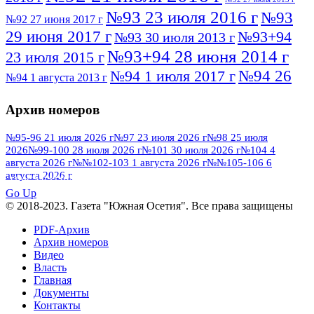
№93 23 июля 2016 г
№93
№92 27 июня 2017 г
29 июня 2017 г
№93+94
№93 30 июля 2013 г
№93+94 28 июня 2014 г
23 июля 2015 г
№94 26
№94 1 июля 2017 г
№94 1 августа 2013 г
июля 2016 г
№95 4 июля 2017 г
№95 1 июля 2014 г
Архив номеров
№95 7 августа 2012 г
№95 25 июля 2015 г
№95 28 июля 2016 г
№95+96 3 августа
№95-96 21 июля 2026 г
№97 23 июля 2026 г
№98 25 июля
2026
№99-100 28 июля 2026 г
№101 30 июля 2026 г
№104 4
№96 9 августа
2013 г
№96 6 июля 2017 г
августа 2026 г
№№102-103 1 августа 2026 г
№№105-106 6
2012 г
№96+97 3 июля 2014 г
августа 2026 г
№96 28 июля 2015 г
ПОСМОТРЕТЬ ВСЕ
№96+97 30 июля 2016 г
№97
Go Up
№97 6 августа 2013 г
© 2018-2023. Газета "Южная Осетия". Все права защищены
№97 11 августа 2012 г
8 июля 2017 г
PDF-Архив
№97 30 июля 2015 г
№98 1 августа 2015 г
Архив номеров
Видео
№98 2 августа 2016 г
№98 5 июля 2014 г
№98 8
Власть
№98 14 августа 2012 г
августа 2013 г
Главная
Документы
№99 4
№98+99 11 июля 2017 г
№99 4 августа 2015 г
Контакты