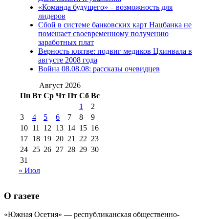
2012 г
(15)
№97 30 июля 2015 г
«Команда будущего» – возможность для
(15)
лидеров
№98 1 августа 2015 г
(10)
№98 2
Сбой в системе банковских карт Нацбанка не
августа 2016 г
(10)
№98 5 июля 2014 г
(10)
помешает своевременному получению
№98 14
заработных плат
№98 8 августа 2013 г
(9)
Верность клятве: подвиг медиков Цхинвала в
августа 2012 г
(14)
августе 2008 года
№98+99 11 июля
Война 08.08.08: рассказы очевидцев
№99 4 августа
2017 г
(9)
№99 4 августа 2015 г
(6)
2016 г
(12)
№99 16
Август 2026
№99 8 июля 2014 г
(9)
Пн
Вт
Ср
Чт
Пт
Сб
Вс
№99+100 10
августа 2012 г
(11)
1
2
августа 2013 г
(12)
3
4
5
6
7
8
9
10
11
12
13
14
15
16
17
18
19
20
21
22
23
24
25
26
27
28
29
30
31
« Июл
О газете
«Южная Осетия» — республиканская общественно-