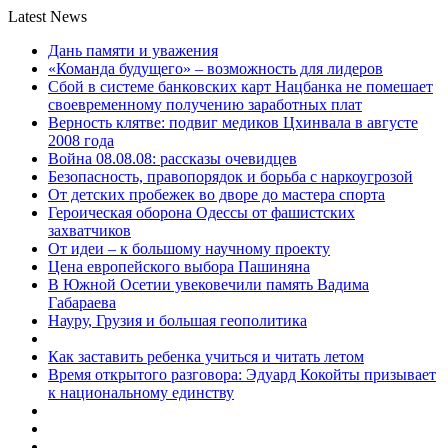
Latest News
Дань памяти и уважения
«Команда будущего» – возможность для лидеров
Сбой в системе банковских карт Нацбанка не помешает
своевременному получению заработных плат
Верность клятве: подвиг медиков Цхинвала в августе
2008 года
Война 08.08.08: рассказы очевидцев
Безопасность, правопорядок и борьба с наркоугрозой
От детских пробежек во дворе до мастера спорта
Героическая оборона Одессы от фашистских
захватчиков
От идеи – к большому научному проекту
Цена европейского выбора Пашиняна
В Южной Осетии увековечили память Вадима
Габараева
Науру, Грузия и большая геополитика
Как заставить ребенка учиться и читать летом
Время открытого разговора: Эдуард Кокойты призывает
к национальному единству