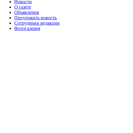
августа 2016 г
№99 16
№99 8 июля 2014 г
Новости
О газете
№99+100 10 августа 2013 г
августа 2012 г
Объявления
Предложить новость
Сотрудники редакции
Фотогалерея