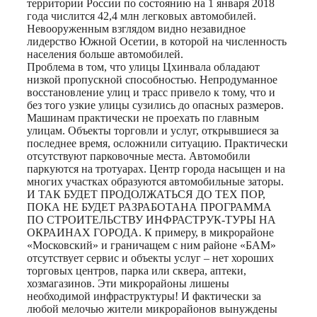
территории России по состоянию на 1 января 2018
года числится 42,4 млн легковых автомобилей.
Невооруженным взглядом видно незавидное
лидерство Южной Осетии, в которой на численность
населения больше автомобилей.
Проблема в том, что улицы Цхинвала обладают
низкой пропускной способностью. Непродуманное
восстановление улиц и трасс привело к тому, что и
без того узкие улицы сузились до опасных размеров.
Машинам практически не проехать по главным
улицам. Объекты торговли и услуг, открывшиеся за
последнее время, осложнили ситуацию. Практически
отсутствуют парковочные места. Автомобили
паркуются на тротуарах. Центр города насыщен и на
многих участках образуются автомобильные заторы.
И ТАК БУДЕТ ПРОДОЛЖАТЬСЯ ДО ТЕХ ПОР,
ПОКА НЕ БУДЕТ РАЗРАБОТАНА ПРОГРАММА
ПО СТРОИТЕЛЬСТВУ ИНФРАСТРУК-ТУРЫ НА
ОКРАИНАХ ГОРОДА. К примеру, в микрорайоне
«Московский» и граничащем с ним районе «БАМ»
отсутствует сервис и объекты услуг – нет хороших
торговых центров, парка или сквера, аптеки,
хозмагазинов. Эти микрорайоны лишены
необходимой инфраструктуры! И фактически за
любой мелочью жители микрорайонов вынуждены