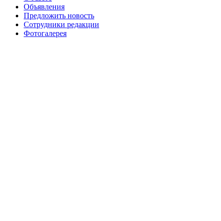
№99+100 10 августа 2013 г
августа 2012 г
Объявления
Предложить новость
Сотрудники редакции
Фотогалерея