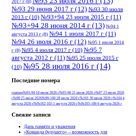
№93 23 июля 2016 г
(13)
2017 г
(8)
№93 29 июня 2017 г
(12)
№93 30 июля
№93+94 23 июля 2015 г
(11)
2013 г
(10)
№93+94 28 июня 2014 г
(13)
№94 1
№94 1 июля 2017 г
(11)
августа 2013 г
(8)
№94 26 июля 2016 г
(12)
№95 1 июля 2014
№95 7
№95 4 июля 2017 г
(10)
г
(8)
августа 2012 г
(11)
№95 25 июля 2015 г
№95 28 июля 2016 г
(14)
(10)
№95+96 3 августа 2013 г
(11)
№96 6
Последние номера
№96 9 августа 2012
июля 2017 г
(11)
г
(13)
№96+97 3
№96 28 июля 2015 г
(9)
главное
№93-94 18 июля 2026 г
№95-96 21 июля 2026 г
№97 23 июля 2026
г
№98 25 июля 2026
№99-100 28 июля 2026 г
№101 30 июля 2026 г
№104 4
№96+97 30 июля
июля 2014 г
(10)
августа 2026 г
№№102-103 1 августа 2026 г
№№105-106 6 августа 2026 г
2016 г
(13)
№97 8
№97 6 августа 2013 г
(6)
Свежие записи
№97 11 августа
июля 2017 г
(13)
Дань памяти и уважения
2012 г
(15)
№97 30 июля 2015 г
«Команда будущего» – возможность для