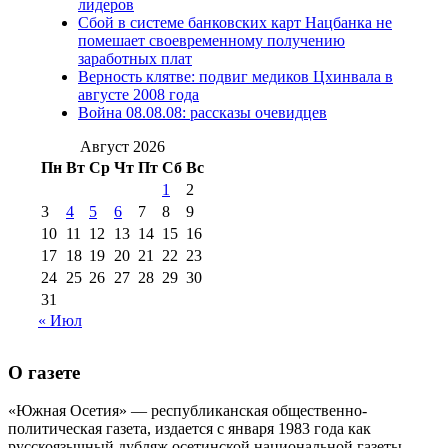
(15)
лидеров
№98 1 августа 2015 г
(10)
№98 2
Сбой в системе банковских карт Нацбанка не
августа 2016 г
(10)
№98 5 июля 2014 г
(10)
помешает своевременному получению
№98 14
заработных плат
№98 8 августа 2013 г
(9)
Верность клятве: подвиг медиков Цхинвала в
августа 2012 г
(14)
августе 2008 года
№98+99 11 июля
Война 08.08.08: рассказы очевидцев
№99 4 августа
2017 г
(9)
№99 4 августа 2015 г
(6)
2016 г
(12)
№99 16
Август 2026
№99 8 июля 2014 г
(9)
Пн
Вт
Ср
Чт
Пт
Сб
Вс
№99+100 10
августа 2012 г
(11)
1
2
августа 2013 г
(12)
3
4
5
6
7
8
9
10
11
12
13
14
15
16
17
18
19
20
21
22
23
24
25
26
27
28
29
30
31
« Июл
О газете
«Южная Осетия» — республиканская общественно-
политическая газета, издается с января 1983 года как
русскоязычный дубляж осетинской национальной газеты