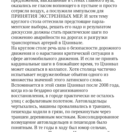
предложения, высказанные в стенах главного вуза,
оказались не гласом вопиющего в пустыне и просто
сотрясли воздух, а послужили импульсом для
ПРИНЯТИЯ ЭКСТРЕННЫХ МЕР. И хотя тему
круглого стола оттеснили предстоящие парла-
ментские выборы, решать его надо и результатом
дискуссии должны стать практические шаги по
снижению аварийности на дорогах и разгрузки
транспортных артерий в Цхинвале.
На круглом столе речь шла о безопасности дорожного
движения и о нарастании критической ситуации в
сфере автомобильного движения. И если не принять
кардинальные шаги в ближайшее время, то Цхинвал
может оказаться в коллапсе. Хотя столица частично
испытывает недружелюбные объятия одного из
множества значений этого латинского слова.
Вспоминается в этой связи Цхинвал после 2008 года,
когда из-за бездарно организованного
восстановления, в городе практически не осталось
улиц с асфальтовым полотном. Автовладельцы
чертыхались, машины проваливались в траншеи,
пешеходы ходили в грязи, по перекинутым через
траншеи деревянным мостикам. Консолидированное
возмущение автовладельцев и пешеходов было
понятным. В те годы в ходу был юмор сельчан,