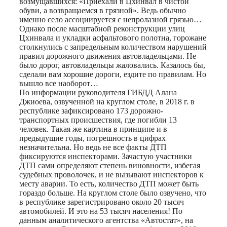
возмущавшихся: «Приехали в Цхинвал в чистой
обуви, а возвращаемся в грязной». Ведь обычно
именно село ассоциируется с непролазной грязью…
Однако после масштабной реконструкции улиц
Цхинвала и укладки асфальтового полотна, горожане
столкнулись с запредельным количеством нарушений
правил дорожного движения автовладельцами. Не
было дорог, автовладельцы жаловались. Казалось бы,
сделали вам хорошие дороги, ездите по правилам. Но
вышло все наоборот…
По информации руководителя ГИБДД Алана
Джиоева, озвученной на круглом столе, в 2018 г. в
республике зафиксировано 173 дорожно-
транспортных происшествия, где погибли 13
человек. Такая же картина в принципе и в
предыдущие годы, погрешность в цифрах
незначительна. Но ведь не все факты ДТП
фиксируются инспекторами. Зачастую участники
ДТП сами определяют степень виновности, избегая
судебных проволочек, и не вызывают инспекторов к
месту аварии. То есть, количество ДТП может быть
гораздо больше. На круглом столе было озвучено, что
в республике зарегистрировано около 20 тысяч
автомобилей. И это на 53 тысяч населения! По
данным аналитического агентства «Автостат», на