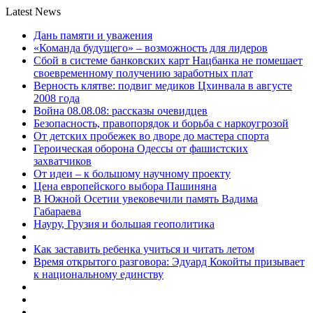
Latest News
Дань памяти и уважения
«Команда будущего» – возможность для лидеров
Сбой в системе банковских карт Нацбанка не помешает
своевременному получению заработных плат
Верность клятве: подвиг медиков Цхинвала в августе
2008 года
Война 08.08.08: рассказы очевидцев
Безопасность, правопорядок и борьба с наркоугрозой
От детских пробежек во дворе до мастера спорта
Героическая оборона Одессы от фашистских
захватчиков
От идеи – к большому научному проекту
Цена европейского выбора Пашиняна
В Южной Осетии увековечили память Вадима
Габараева
Науру, Грузия и большая геополитика
Как заставить ребенка учиться и читать летом
Время открытого разговора: Эдуард Кокойты призывает
к национальному единству