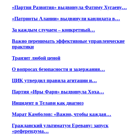
«Партия Развития» выдвинула Фатиму Хугаеву…
«Патриоты Алании» выдвинули кандидата в…
За каждым случаем – конкретный…
Важно перенимать эффективные управленческие
практики
Транзит любой ценой
О вопросах безопасности и задержания…
ЦИК утвердил правила агитации и…
Партия «Иры Фарн» выдвинула Хоха…
Инцидент в Телави как диагноз
Марат Камболов: «Важно, чтобы каждая…
Гражданский ультиматум Еревану: запуск
«референдума…