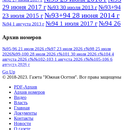
29 июня 2017 г
№93+94
№93 30 июля 2013 г
№93+94 28 июня 2014 г
23 июля 2015 г
№94 26
№94 1 июля 2017 г
№94 1 августа 2013 г
июля 2016 г
№95 4 июля 2017 г
№95 1 июля 2014 г
Архив номеров
№95 7 августа 2012 г
№95 25 июля 2015 г
№95 28 июля 2016 г
№95+96 3 августа
№95-96 21 июля 2026 г
№97 23 июля 2026 г
№98 25 июля
2026
№99-100 28 июля 2026 г
№101 30 июля 2026 г
№104 4
№96 9 августа
2013 г
№96 6 июля 2017 г
августа 2026 г
№№102-103 1 августа 2026 г
№№105-106 6
2012 г
№96+97 3 июля 2014 г
августа 2026 г
№96 28 июля 2015 г
ПОСМОТРЕТЬ ВСЕ
№96+97 30 июля 2016 г
№97
Go Up
№97 6 августа 2013 г
© 2018-2023. Газета "Южная Осетия". Все права защищены
№97 11 августа 2012 г
8 июля 2017 г
PDF-Архив
№97 30 июля 2015 г
№98 1 августа 2015 г
Архив номеров
Видео
№98 2 августа 2016 г
№98 5 июля 2014 г
№98 8
Власть
№98 14 августа 2012 г
августа 2013 г
Главная
Документы
№99 4
№98+99 11 июля 2017 г
№99 4 августа 2015 г
Контакты
августа 2016 г
№99 16
№99 8 июля 2014 г
Новости
О газете