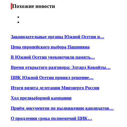
Print
Похожие новости
Законодательные органы Южной Осетии и…
Цена европейского выбора Пашиняна
В Южной Осетии увековечили память…
Время открытого разговора: Эдуард Кокойты…
ЦИК Южной Осетии принял решение…
Итоги визита делегации Минэнерго России
Ход предвыборной кампании
Приём документов по выдвижению кандидатов…
О продлении срока полномочий ЦИК…