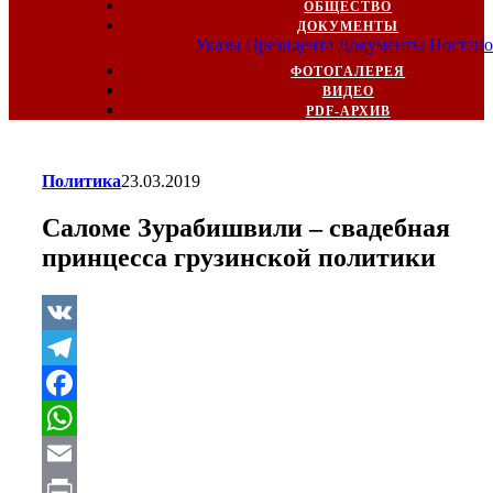
ОБЩЕСТВО
ДОКУМЕНТЫ
Указы Президента
Документы
Постано
ФОТОГАЛЕРЕЯ
ВИДЕО
PDF-АРХИВ
Политика
23.03.2019
Саломе Зурабишвили – свадебная
принцесса грузинской политики
VK
Telegram
Facebook
WhatsApp
Email