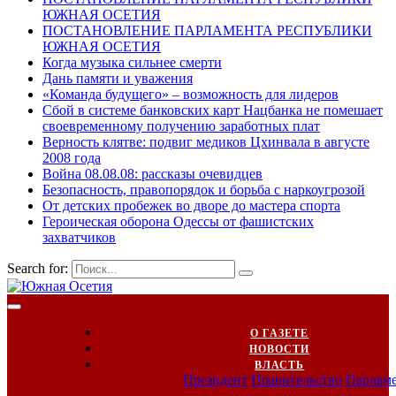
ЮЖНАЯ ОСЕТИЯ
ПОСТАНОВЛЕНИЕ ПАРЛАМЕНТА РЕСПУБЛИКИ
ЮЖНАЯ ОСЕТИЯ
Когда музыка сильнее смерти
Дань памяти и уважения
«Команда будущего» – возможность для лидеров
Сбой в системе банковских карт Нацбанка не помешает
своевременному получению заработных плат
Верность клятве: подвиг медиков Цхинвала в августе
2008 года
Война 08.08.08: рассказы очевидцев
Безопасность, правопорядок и борьба с наркоугрозой
От детских пробежек во дворе до мастера спорта
Героическая оборона Одессы от фашистских
захватчиков
Search for:
О ГАЗЕТЕ
НОВОСТИ
ВЛАСТЬ
Президент
Правительство
Парлам