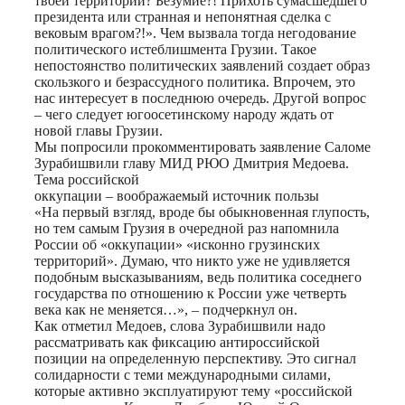
твоей территории? Безумие?! Прихоть сумасшедшего
президента или странная и непонятная сделка с
вековым врагом?!». Чем вызвала тогда негодование
политического истеблишмента Грузии. Такое
непостоянство политических заявлений создает образ
скользкого и безрассудного политика. Впрочем, это
нас интересует в последнюю очередь. Другой вопрос
– чего следует югоосетинскому народу ждать от
новой главы Грузии.
Мы попросили прокомментировать заявление Саломе
Зурабишвили главу МИД РЮО Дмитрия Медоева.
Тема российской
оккупации – воображаемый источник пользы
«На первый взгляд, вроде бы обыкновенная глупость,
но тем самым Грузия в очередной раз напомнила
России об «оккупации» «исконно грузинских
территорий». Думаю, что никто уже не удивляется
подобным высказываниям, ведь политика соседнего
государства по отношению к России уже четверть
века как не меняется…», – подчеркнул он.
Как отметил Медоев, слова Зурабишвили надо
рассматривать как фиксацию антироссийской
позиции на определенную перспективу. Это сигнал
солидарности с теми международными силами,
которые активно эксплуатируют тему «российской