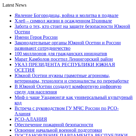
Latest News
Явление Богородицы, война и молитва в подвале
Хлеб – символ жизни в осажденном Цхинвале
Забота о тех, кто стоит на защите безопасности Южной
Осетии
Имени Героя России
Законодательные органы Южной Осетии и России
развивают сотрудничество
100 миллионов для гражданских инициатив
Марат Камболов посетил Ленингорский район
УКАЗ ПРЕЗИДЕНТА РЕСПУБЛИКИ ЮЖНАЯ
ОСЕТИЯ
Южной Осетии нужны грамотные агрономы,
ветеринары, технологи и специалисты по переработке
В Южной Осетии создадут комфортную цифровую
среду для населения
Миф о чаше Уацамонгæ как универсальный культурный
код
Встреча с руководством ГУ МЧС России по РСО-
Алания
РСО-АЛАНИЯ
Обеспечение пожарной безопасности
Освоение начальной военной подготовки
ПОСТАНОВЛЕНИЕ ПАРЛАМЕНТА РЕСПУБЛИКИ