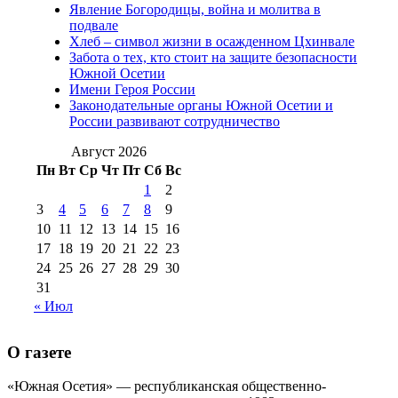
Явление Богородицы, война и молитва в
(15)
подвале
№98 1 августа 2015 г
(10)
№98 2
Хлеб – символ жизни в осажденном Цхинвале
августа 2016 г
(10)
№98 5 июля 2014 г
(10)
Забота о тех, кто стоит на защите безопасности
№98 14
Южной Осетии
№98 8 августа 2013 г
(9)
Имени Героя России
августа 2012 г
(14)
Законодательные органы Южной Осетии и
№98+99 11 июля
России развивают сотрудничество
№99 4 августа
2017 г
(9)
№99 4 августа 2015 г
(6)
2016 г
(12)
№99 16
Август 2026
№99 8 июля 2014 г
(9)
Пн
Вт
Ср
Чт
Пт
Сб
Вс
№99+100 10
августа 2012 г
(11)
1
2
августа 2013 г
(12)
3
4
5
6
7
8
9
10
11
12
13
14
15
16
17
18
19
20
21
22
23
24
25
26
27
28
29
30
31
« Июл
О газете
«Южная Осетия» — республиканская общественно-