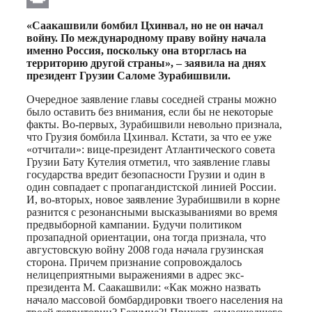
Print
«Саакашвили бомбил Цхинвал, но не он начал
войну. По международному праву войну начала
именно Россия, поскольку она вторглась на
территорию другой страны», – заявила на днях
президент Грузии Саломе Зурабишвили.
Очередное заявление главы соседней страны можно
было оставить без внимания, если бы не некоторые
факты. Во-первых, Зурабишвили невольно признала,
что Грузия бомбила Цхинвал. Кстати, за что ее уже
«отчитали»: вице-президент Атлантического совета
Грузии Бату Кутелия отметил, что заявление главы
государства вредит безопасности Грузии и один в
один совпадает с пропагандистской линией России.
И, во-вторых, новое заявление Зурабишвили в корне
разнится с резонансными высказываниями во время
предвыборной кампании. Будучи политиком
прозападной ориентации, она тогда признала, что
августовскую войну 2008 года начала грузинская
сторона. Причем признание сопровождалось
нелицеприятными выражениями в адрес экс-
президента М. Саакашвили: «Как можно назвать
начало массовой бомбардировки твоего населения на