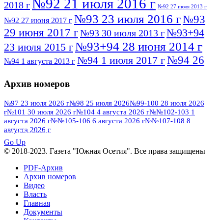
№92 21 июля 2016 г
2018 г
№92 27 июля 2013 г
№93 23 июля 2016 г
№93
№92 27 июня 2017 г
29 июня 2017 г
№93+94
№93 30 июля 2013 г
№93+94 28 июня 2014 г
23 июля 2015 г
№94 26
№94 1 июля 2017 г
№94 1 августа 2013 г
июля 2016 г
№95 4 июля 2017 г
№95 1 июля 2014 г
Архив номеров
№95 7 августа 2012 г
№95 25 июля 2015 г
№95 28 июля 2016 г
№95+96 3 августа
№97 23 июля 2026 г
№98 25 июля 2026
№99-100 28 июля 2026
г
№101 30 июля 2026 г
№104 4 августа 2026 г
№№102-103 1
№96 9 августа
2013 г
№96 6 июля 2017 г
августа 2026 г
№№105-106 6 августа 2026 г
№№107-108 8
2012 г
№96+97 3 июля 2014 г
августа 2026 г
№96 28 июля 2015 г
ПОСМОТРЕТЬ ВСЕ
№96+97 30 июля 2016 г
№97
Go Up
№97 6 августа 2013 г
© 2018-2023. Газета "Южная Осетия". Все права защищены
№97 11 августа 2012 г
8 июля 2017 г
PDF-Архив
№97 30 июля 2015 г
№98 1 августа 2015 г
Архив номеров
Видео
№98 2 августа 2016 г
№98 5 июля 2014 г
№98 8
Власть
№98 14 августа 2012 г
августа 2013 г
Главная
Документы
№99 4
№98+99 11 июля 2017 г
№99 4 августа 2015 г