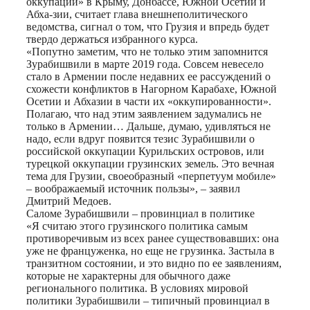
оккупации» в Крыму, Донбассе, Южной Осетии и
Абха-зии, считает глава внешнеполитического
ведомства, сигнал о том, что Грузия и впредь будет
твердо держаться избранного курса.
«Попутно заметим, что не только этим запомнится
Зурабишвили в марте 2019 года. Совсем невесело
стало в Армении после недавних ее рассуждений о
схожести конфликтов в Нагорном Карабахе, Южной
Осетии и Абхазии в части их «оккупированности».
Полагаю, что над этим заявлением задумались не
только в Армении… Дальше, думаю, удивляться не
надо, если вдруг появится тезис Зурабишвили о
российской оккупации Курильских островов, или
турецкой оккупации грузинских земель. Это вечная
тема для Грузии, своеобразный «перпетуум мобиле»
– воображаемый источник пользы», – заявил
Дмитрий Медоев.
Саломе Зурабишвили – провинциал в политике
«Я считаю этого грузинского политика самым
противоречивым из всех ранее существовавших: она
уже не француженка, но еще не грузинка. Застыла в
транзитном состоянии, и это видно по ее заявлениям,
которые не характерны для обычного даже
регионального политика. В условиях мировой
политики Зурабишвили – типичный провинциал в