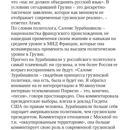
что «нас не должен объединять русский язык». В
условиях сегодняшней Грузии – это дискретно-
тактичное заявление, которое как минимум не
отображает современные грузинские реалии», –
отметил Атаев.
По словам политолога, Саломе Зурабишвили –
националистка французского происхождения, не
нашедшая применения своим знаниям и навыкам на
среднем уровне в МИД Франции, которые она
вознамерилась применить на высшем политическом
уровне в Грузии.
Прогноз на Зурабишвили у российского политолога
самый плачевный: ни грузины, и тем более Россия ее
всерьез воспринимать не будут. «Саломе
Зурабишвили – свадебная принцесса грузинской
политики, она есть, была и будет ею. Я обратил
внимание на ее интерпретацию в 90-минутном
интервью телекомпании Пирвели – это, конечно,
«песня», говоря простонародно. Она комментировала
президентские выборы, влезла в доклад Госдепа
США по правам человека. Зурабишвили больше себя
ощущает американским политиком, чем грузинским
президентом. Комментируя отношения с Москвой по
т.н. «оккупированным территориям», она больше
комментирует свою роль в современной грузинской