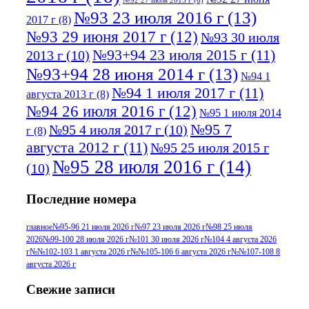
№92 27 июля 2013 г
(6)
№93 23 июля 2016 г
(13)
2017 г
(8)
№93 29 июня 2017 г
(12)
№93 30 июля
№93+94 23 июля 2015 г
(11)
2013 г
(10)
№93+94 28 июня 2014 г
(13)
№94 1
№94 1 июля 2017 г
(11)
августа 2013 г
(8)
№94 26 июля 2016 г
(12)
№95 1 июля 2014
№95 7
№95 4 июля 2017 г
(10)
г
(8)
августа 2012 г
(11)
№95 25 июля 2015 г
№95 28 июля 2016 г
(14)
(10)
№95+96 3 августа 2013 г
(11)
№96 6
Последние номера
№96 9 августа 2012
июля 2017 г
(11)
г
(13)
№96+97 3
№96 28 июля 2015 г
(9)
главное
№95-96 21 июля 2026 г
№97 23 июля 2026 г
№98 25 июля
2026
№99-100 28 июля 2026 г
№101 30 июля 2026 г
№104 4 августа 2026
№96+97 30 июля
июля 2014 г
(10)
г
№№102-103 1 августа 2026 г
№№105-106 6 августа 2026 г
№№107-108 8
2016 г
(13)
№97 8
августа 2026 г
№97 6 августа 2013 г
(6)
№97 11 августа
июля 2017 г
(13)
Свежие записи
2012 г
(15)
№97 30 июля 2015 г