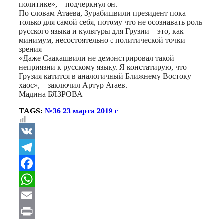
политике», – подчеркнул он.
По словам Атаева, Зурабишвили президент пока
только для самой себя, потому что не осознавать роль
русского языка и культуры для Грузии – это, как
минимум, несостоятельно с политической точки
зрения
«Даже Саакашвили не демонстрировал такой
неприязни к русскому языку. Я констатирую, что
Грузия катится в аналогичный Ближнему Востоку
хаос», – заключил Артур Атаев.
Мадина БЯЗРОВА
TAGS:
№36 23 марта 2019 г
VK
Telegram
Facebook
WhatsApp
Email