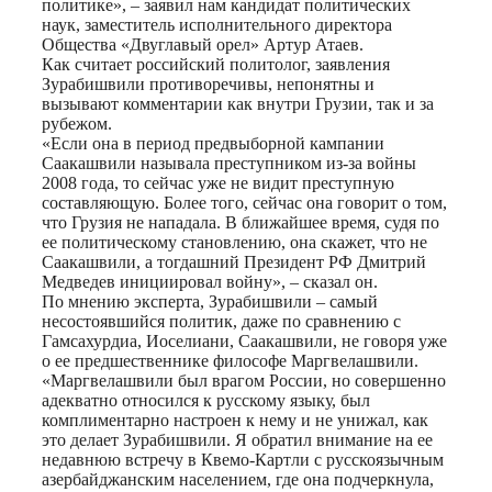
политике», – заявил нам кандидат политических
наук, заместитель исполнительного директора
Общества «Двуглавый орел» Артур Атаев.
Как считает российский политолог, заявления
Зурабишвили противоречивы, непонятны и
вызывают комментарии как внутри Грузии, так и за
рубежом.
«Если она в период предвыборной кампании
Саакашвили называла преступником из-за войны
2008 года, то сейчас уже не видит преступную
составляющую. Более того, сейчас она говорит о том,
что Грузия не нападала. В ближайшее время, судя по
ее политическому становлению, она скажет, что не
Саакашвили, а тогдашний Президент РФ Дмитрий
Медведев инициировал войну», – сказал он.
По мнению эксперта, Зурабишвили – самый
несостоявшийся политик, даже по сравнению с
Гамсахурдиа, Иоселиани, Саакашвили, не говоря уже
о ее предшественнике философе Маргвелашвили.
«Маргвелашвили был врагом России, но совершенно
адекватно относился к русскому языку, был
комплиментарно настроен к нему и не унижал, как
это делает Зурабишвили. Я обратил внимание на ее
недавнюю встречу в Квемо-Картли с русскоязычным
азербайджанским населением, где она подчеркнула,