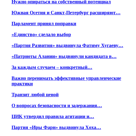
Нужно опираться на собственный потенциал
Южная Осетия и Санкт-Петербург расширяют…
Парламент принял поправки
«Единство» сделало выбор
«Партия Развития» выдвинула Фатиму Хугаеву…
«Патриоты Алании» выдвинули кандидата в…
За каждым случаем – конкретный…
Важно перенимать эффективные управленческие
практики
Транзит любой ценой
О вопросах безопасности и задержания…
ЦИК утвердил правила агитации и…
Партия «Иры Фарн» выдвинула Хоха…