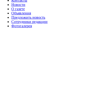
Контакты
августа 2016 г
№99 16
№99 8 июля 2014 г
Новости
О газете
№99+100 10 августа 2013 г
августа 2012 г
Объявления
Предложить новость
Сотрудники редакции
Фотогалерея