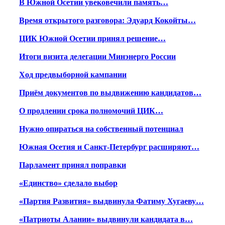
В Южной Осетии увековечили память…
Время открытого разговора: Эдуард Кокойты…
ЦИК Южной Осетии принял решение…
Итоги визита делегации Минэнерго России
Ход предвыборной кампании
Приём документов по выдвижению кандидатов…
О продлении срока полномочий ЦИК…
Нужно опираться на собственный потенциал
Южная Осетия и Санкт-Петербург расширяют…
Парламент принял поправки
«Единство» сделало выбор
«Партия Развития» выдвинула Фатиму Хугаеву…
«Патриоты Алании» выдвинули кандидата в…