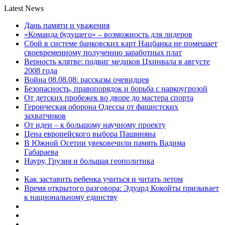
Latest News
Дань памяти и уважения
«Команда будущего» – возможность для лидеров
Сбой в системе банковских карт Нацбанка не помешает
своевременному получению заработных плат
Верность клятве: подвиг медиков Цхинвала в августе
2008 года
Война 08.08.08: рассказы очевидцев
Безопасность, правопорядок и борьба с наркоугрозой
От детских пробежек во дворе до мастера спорта
Героическая оборона Одессы от фашистских
захватчиков
От идеи – к большому научному проекту
Цена европейского выбора Пашиняна
В Южной Осетии увековечили память Вадима
Габараева
Науру, Грузия и большая геополитика
Как заставить ребенка учиться и читать летом
Время открытого разговора: Эдуард Кокойты призывает
к национальному единству