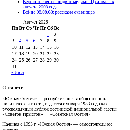
Верность клятве: подвиг медиков Цхинвала в
августа 2012 г
(14)
августе 2008 года
№98+99 11 июля
Война 08.08.08: рассказы очевидцев
№99 4 августа
2017 г
(9)
№99 4 августа 2015 г
(6)
2016 г
(12)
№99 16
Август 2026
№99 8 июля 2014 г
(9)
Пн
Вт
Ср
Чт
Пт
Сб
Вс
№99+100 10
августа 2012 г
(11)
1
2
августа 2013 г
(12)
3
4
5
6
7
8
9
10
11
12
13
14
15
16
17
18
19
20
21
22
23
24
25
26
27
28
29
30
31
« Июл
О газете
«Южная Осетия» — республиканская общественно-
политическая газета, издается с января 1983 года как
русскоязычный дубляж осетинской национальной газеты
«Советон Ирыстон» — «Советская Осетия».
Начиная с 1993 г. «Южная Осетия» — самостоятельное
издание..