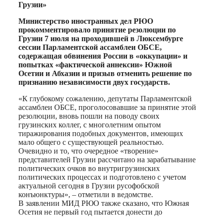
Грузии»
Министерство иностранных дел РЮО
прокомментировало принятие резолюции по
Грузии 7 июля на проходившей в Люксембурге
сессии Парламентской ассамблеи ОБСЕ,
содержащая обвинения России в «оккупации» и
попытках «фактической аннексии» Южной
Осетии и Абхазии и призыв отменить решение по
признанию независимости двух государств.
«К глубокому сожалению, депутаты Парламентской
ассамблеи ОБСЕ, проголосовавшие за принятие этой
резолюции, вновь пошли на поводу своих
грузинских коллег, с многолетним опытом
тиражирования подобных документов, имеющих
мало общего с существующей реальностью.
Очевидно и то, что очередное «творение»
представителей Грузии рассчитано на зарабатывание
политических очков во внутригрузинских
политических процессах и подготовлено с учетом
актуальной сегодня в Грузии русофобской
конъюнктуры», – отметили в ведомстве.
В заявлении МИД РЮО также сказано, что Южная
Осетия не первый год пытается донести до