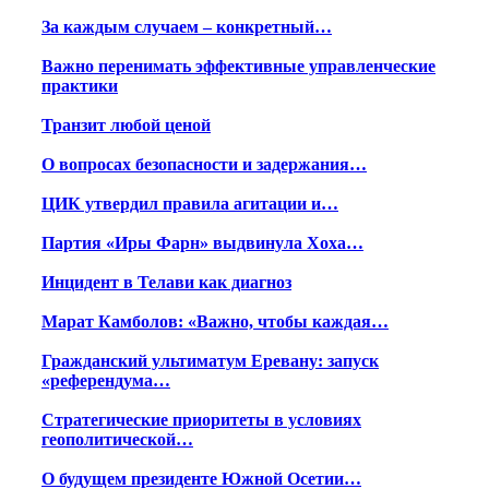
За каждым случаем – конкретный…
Важно перенимать эффективные управленческие
практики
Транзит любой ценой
О вопросах безопасности и задержания…
ЦИК утвердил правила агитации и…
Партия «Иры Фарн» выдвинула Хоха…
Инцидент в Телави как диагноз
Марат Камболов: «Важно, чтобы каждая…
Гражданский ультиматум Еревану: запуск
«референдума…
Стратегические приоритеты в условиях
геополитической…
О будущем президенте Южной Осетии…