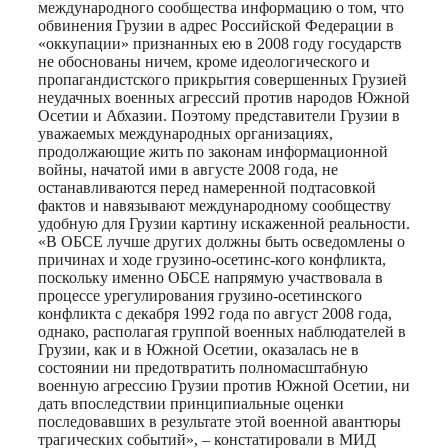
международного сообщества информацию о том, что
обвинения Грузии в адрес Российской Федерации в
«оккупации» признанных ею в 2008 году государств
не обоснованы ничем, кроме идеологического и
пропагандистского прикрытия совершенных Грузией
неудачных военных агрессий против народов Южной
Осетии и Абхазии. Поэтому представители Грузии в
уважаемых международных организациях,
продолжающие жить по законам информационной
войны, начатой ими в августе 2008 года, не
останавливаются перед намеренной подтасовкой
фактов и навязывают международному сообществу
удобную для Грузии картину искаженной реальности.
«В ОБСЕ лучше других должны быть осведомлены о
причинах и ходе грузино-осетинс-кого конфликта,
поскольку именно ОБСЕ напрямую участвовала в
процессе урегулирования грузино-осетинского
конфликта с декабря 1992 года по август 2008 года,
однако, располагая группой военных наблюдателей в
Грузии, как и в Южной Осетии, оказалась не в
состоянии ни предотвратить полномасштабную
военную агрессию Грузии против Южной Осетии, ни
дать впоследствии принципиальные оценки
последовавших в результате этой военной авантюры
трагических событий», – констатировали в МИД