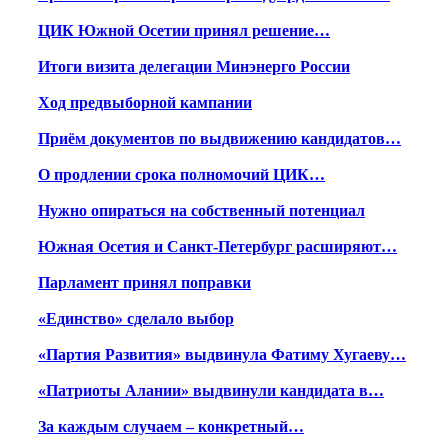
ЦИК Южной Осетии принял решение…
Итоги визита делегации Минэнерго России
Ход предвыборной кампании
Приём документов по выдвижению кандидатов…
О продлении срока полномочий ЦИК…
Нужно опираться на собственный потенциал
Южная Осетия и Санкт-Петербург расширяют…
Парламент принял поправки
«Единство» сделало выбор
«Партия Развития» выдвинула Фатиму Хугаеву…
«Патриоты Алании» выдвинули кандидата в…
За каждым случаем – конкретный…