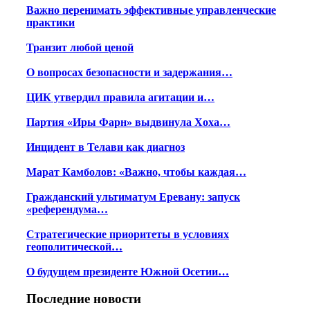
Важно перенимать эффективные управленческие
практики
Транзит любой ценой
О вопросах безопасности и задержания…
ЦИК утвердил правила агитации и…
Партия «Иры Фарн» выдвинула Хоха…
Инцидент в Телави как диагноз
Марат Камболов: «Важно, чтобы каждая…
Гражданский ультиматум Еревану: запуск
«референдума…
Стратегические приоритеты в условиях
геополитической…
О будущем президенте Южной Осетии…
Последние новости