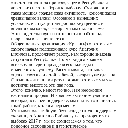
ответственность за происходящее в Республике и
делать это не от выборов к выборам. Считаю, что
такая мощная гражданская активность, консолидация
чрезвычайно важны. Особенно в нынешних
условиях, в ситуации непростых внутренних и
внешних вызовов, с которыми мы сталкиваемся.
Это свидетельствует о готовности к работе над
прорывом в развитии страны.
Общественная организация «Иры ныфс», которая с
самого начала поддерживала курс Анатолия
Бибилова, продолжает работу, нам хорошо знакома
ситуация в Республике. Но мы видим в вашем
высоком доверии прежде всего надежды на
изменения к лучшему. Рассчитываем, что такая
оценка, связана и с той работой, которая уже сделана.
С теми позитивными результатами, которые мы уже
достигли вместе за эти два года.
Этого, конечно, недостаточно. Нам необходим
настоящий прорыв! И в вашем активном участии в
выборах, в вашей поддержке, мы видим готовность к
такой работе, к таким переменам.
Учитывая масштабную, беспрецедентную поддержку,
оказанную Анатолию Бибилову на президентских
выборах 2017 г., мы не сомневаемся в том, что
подобное свободное и патриотическое