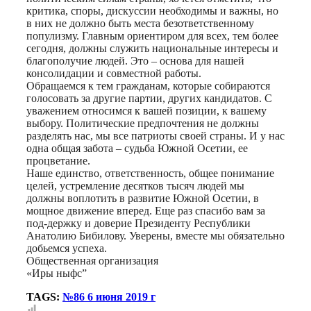
критика, споры, дискуссии необходимы и важны, но
в них не должно быть места безответственному
популизму. Главным ориентиром для всех, тем более
сегодня, должны служить национальные интересы и
благополучие людей. Это – основа для нашей
консолидации и совместной работы.
Обращаемся к тем гражданам, которые собираются
голосовать за другие партии, других кандидатов. С
уважением относимся к вашей позиции, к вашему
выбору. Политические предпочтения не должны
разделять нас, мы все патриоты своей страны. И у нас
одна общая забота – судьба Южной Осетии, ее
процветание.
Наше единство, ответственность, общее понимание
целей, устремление десятков тысяч людей мы
должны воплотить в развитие Южной Осетии, в
мощное движение вперед. Еще раз спасибо вам за
под-держку и доверие Президенту Республики
Анатолию Бибилову. Уверены, вместе мы обязательно
добьемся успеха.
Общественная организация
«Иры ныфс”
TAGS:
№86 6 июня 2019 г