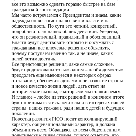
все это возможно сделать гораздо быстрее на базе
гражданской консолидации.
Мы часто встречаемся с Президентом и знаем, какие
надежды он возлагает на все ветви власти и на
общественность. По сути это четкий, конкретный,
подробный план наших общих действий. Уверены,
что он реалистичный, правильный и обоснованный.
Власти будут действовать открыто и обсуждать с
гражданами все ключевые решения: объяснять,
почему поступаем именно так, а не иначе, каких
целей хотим достичь.
Все предстоящие решения, даже самые сложные,
будут продиктованы только одним – необходимостью
преодолеть еще имеющееся в некоторых сферах
отставание, обеспечить динамичное развитие страны
и новое качество жизни людей, дать ответ на
исторические вызовы, с которыми мы сталкиваемся.
И главное – любое из этих решений в конечном итоге
будет приниматься исключительно в интересах нашей
страны, наших граждан, ради наших детей и будущих
поколений.
Повестка развития РЮО носит консолидирующий
характер, общенациональный характер, и должна
объединить всех. Обращаясь ко всем общественным
политическим силам страны, хочется отметить, что