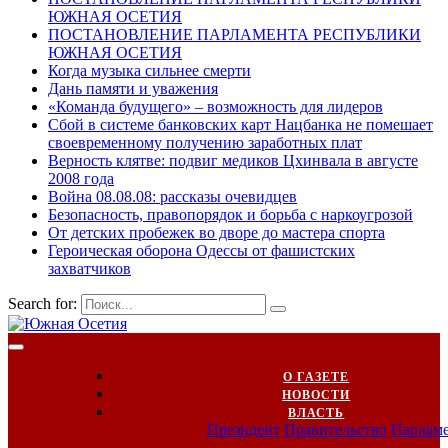
ЮЖНАЯ ОСЕТИЯ
ПОСТАНОВЛЕНИЕ ПАРЛАМЕНТА РЕСПУБЛИКИ
ЮЖНАЯ ОСЕТИЯ
Когда музыка сильнее смерти
Дань памяти и уважения
«Команда будущего» – возможность для лидеров
Сбой в системе банковских карт Нацбанка не помешает
своевременному получению заработных плат
Верность клятве: подвиг медиков Цхинвала в августе
2008 года
Война 08.08.08: рассказы очевидцев
Безопасность, правопорядок и борьба с наркоугрозой
От детских пробежек во дворе до мастера спорта
Героическая оборона Одессы от фашистских
захватчиков
Search for:
О ГАЗЕТЕ
НОВОСТИ
ВЛАСТЬ
Президент
Правительство
Парлам