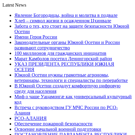
Latest News
Явление Богородицы, война и молитва в подвале
Хлеб – символ жизни в осажденном Цхинвале
Забота о тех, кто стоит на защите безопасности Южной
Осетии
Имени Героя России
Законодательные органы Южной Осетии и России
развивают сотрудничество
100 миллионов для гражданских инициатив
Марат Камболов посетил Ленингорский район
УКАЗ ПРЕЗИДЕНТА РЕСПУБЛИКИ ЮЖНАЯ
ОСЕТИЯ
Южной Осетии нужны грамотные агрономы,
ветеринары, технологи и специалисты по переработке
В Южной Осетии создадут комфортную цифровую
среду для населения
Миф о чаше Уацамонгæ как универсальный культурный
код
Встреча с руководством ГУ МЧС России по РСО-
Алания
РСО-АЛАНИЯ
Обеспечение пожарной безопасности
Освоение начальной военной подготовки
ПОСТАНОВЛЕНИЕ ПАРЛАМЕНТА РЕСПУБЛИКИ