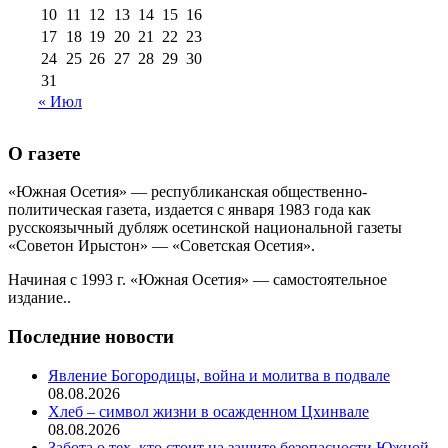
10
11
12
13
14
15
16
17
18
19
20
21
22
23
24
25
26
27
28
29
30
31
« Июл
О газете
«Южная Осетия» — республиканская общественно-
политическая газета, издается с января 1983 года как
русскоязычный дубляж осетинской национальной газеты
«Советон Ирыстон» — «Советская Осетия».
Начиная с 1993 г. «Южная Осетия» — самостоятельное
издание..
Последние новости
Явление Богородицы, война и молитва в подвале
08.08.2026
Хлеб – символ жизни в осажденном Цхинвале
08.08.2026
Забота о тех, кто стоит на защите безопасности Южной