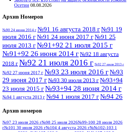
Осетии
08.08.2026
Архив Номеров
№91 16 августа 2018 г
№91 19
№90 24 июня 2014 г
июля 2016 г
№91 24 июня 2017 г
№91 25
№91+92 21 июля 2015 г
июля 2013 г
№91+92 26 июня 2014 г
№92 18 августа
№92 21 июля 2016 г
2018 г
№92 27 июля 2013 г
№93 23 июля 2016 г
№93
№92 27 июня 2017 г
29 июня 2017 г
№93+94
№93 30 июля 2013 г
№93+94 28 июня 2014 г
23 июля 2015 г
№94 26
№94 1 июля 2017 г
№94 1 августа 2013 г
июля 2016 г
№95 4 июля 2017 г
№95 1 июля 2014 г
Архив номеров
№95 7 августа 2012 г
№95 25 июля 2015 г
№95 28 июля 2016 г
№95+96 3 августа
№97 23 июля 2026 г
№98 25 июля 2026
№99-100 28 июля 2026
г
№101 30 июля 2026 г
№104 4 августа 2026 г
№№102-103 1
№96 9 августа
2013 г
№96 6 июля 2017 г