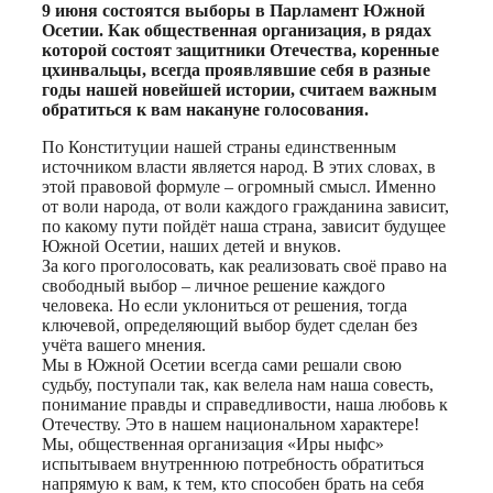
Print
9 июня состоятся выборы в Парламент Южной
Осетии. Как общественная организация, в рядах
которой состоят защитники Отечества, коренные
цхинвальцы, всегда проявлявшие себя в разные
годы нашей новейшей истории, считаем важным
обратиться к вам накануне голосования.
По Конституции нашей страны единственным
источником власти является народ. В этих словах, в
этой правовой формуле – огромный смысл. Именно
от воли народа, от воли каждого гражданина зависит,
по какому пути пойдёт наша страна, зависит будущее
Южной Осетии, наших детей и внуков.
За кого проголосовать, как реализовать своё право на
свободный выбор – личное решение каждого
человека. Но если уклониться от решения, тогда
ключевой, определяющий выбор будет сделан без
учёта вашего мнения.
Мы в Южной Осетии всегда сами решали свою
судьбу, поступали так, как велела нам наша совесть,
понимание правды и справедливости, наша любовь к
Отечеству. Это в нашем национальном характере!
Мы, общественная организация «Иры ныфс»
испытываем внутреннюю потребность обратиться
напрямую к вам, к тем, кто способен брать на себя