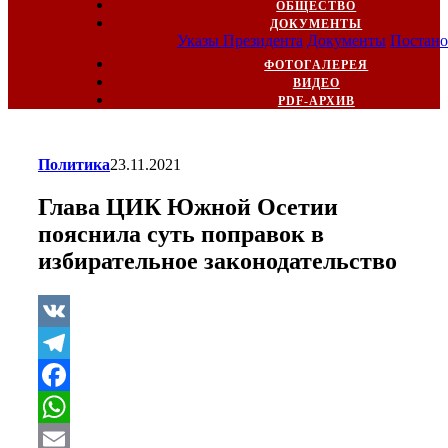
ОБЩЕСТВО
ДОКУМЕНТЫ
Указы Президента
Документы
Постано
ФОТОГАЛЕРЕЯ
ВИДЕО
PDF-АРХИВ
Политика
23.11.2021
Глава ЦИК Южной Осетии
пояснила суть поправок в
избирательное законодательство
VK
Telegram
Facebook
WhatsApp