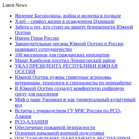
Latest News
Явление Богородицы, война и молитва в подвале
Хлеб – символ жизни в осажденном Цхинвале
Забота о тех, кто стоит на защите безопасности Южной
Осетии
Имени Героя России
Законодательные органы Южной Осетии и России
развивают сотрудничество
100 миллионов для гражданских инициатив
Марат Камболов посетил Ленингорский район
УКАЗ ПРЕЗИДЕНТА РЕСПУБЛИКИ ЮЖНАЯ
ОСЕТИЯ
Южной Осетии нужны грамотные агрономы,
ветеринары, технологи и специалисты по переработке
В Южной Осетии создадут комфортную цифровую
среду для населения
Миф о чаше Уацамонгæ как универсальный культурный
код
Встреча с руководством ГУ МЧС России по РСО-
Алания
РСО-АЛАНИЯ
Обеспечение пожарной безопасности
Освоение начальной военной подготовки
ПОСТАНОВЛЕНИЕ ПАРЛАМЕНТА РЕСПУБЛИКИ