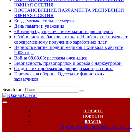
ЮЖНАЯ ОСЕТИЯ
ПОСТАНОВЛЕНИЕ ПАРЛАМЕНТА РЕСПУБЛИКИ
ЮЖНАЯ ОСЕТИЯ
Когда музыка сильнее смерти
Дань памяти и уважения
«Команда будущего» – возможность для лидеров
Сбой в системе банковских карт Нацбанка не помешает
своевременному получению заработных плат
Верность клятве: подвиг медиков Цхинвала в августе
2008 года
Война 08.08.08: рассказы очевидцев
Безопасность, правопорядок и борьба с наркоугрозой
От детских пробежек во дворе до мастера спорта
Героическая оборона Одессы от фашистских
захватчиков
Search for:
О ГАЗЕТЕ
НОВОСТИ
ВЛАСТЬ
Президент
Правительство
Парлам