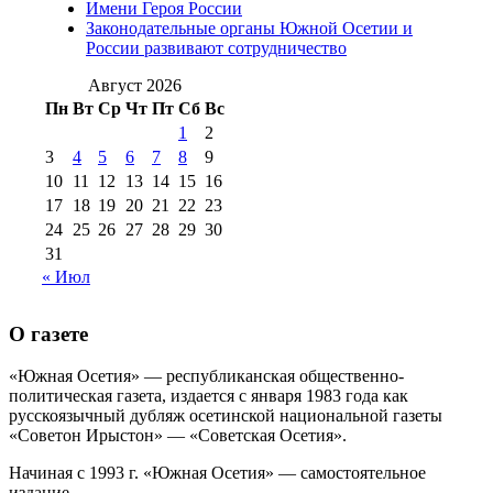
Имени Героя России
августа 2012 г
(14)
Законодательные органы Южной Осетии и
№98+99 11 июля
России развивают сотрудничество
№99 4 августа
2017 г
(9)
№99 4 августа 2015 г
(6)
2016 г
(12)
№99 16
Август 2026
№99 8 июля 2014 г
(9)
Пн
Вт
Ср
Чт
Пт
Сб
Вс
№99+100 10
августа 2012 г
(11)
1
2
августа 2013 г
(12)
3
4
5
6
7
8
9
10
11
12
13
14
15
16
17
18
19
20
21
22
23
24
25
26
27
28
29
30
31
« Июл
О газете
«Южная Осетия» — республиканская общественно-
политическая газета, издается с января 1983 года как
русскоязычный дубляж осетинской национальной газеты
«Советон Ирыстон» — «Советская Осетия».
Начиная с 1993 г. «Южная Осетия» — самостоятельное
издание..