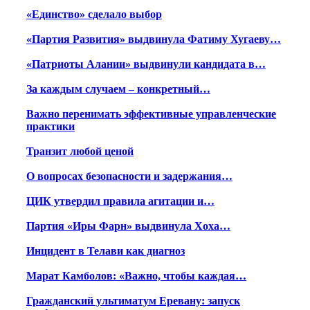
«Единство» сделало выбор
«Партия Развития» выдвинула Фатиму Хугаеву…
«Патриоты Алании» выдвинули кандидата в…
За каждым случаем – конкретный…
Важно перенимать эффективные управленческие
практики
Транзит любой ценой
О вопросах безопасности и задержания…
ЦИК утвердил правила агитации и…
Партия «Иры Фарн» выдвинула Хоха…
Инцидент в Телави как диагноз
Марат Камболов: «Важно, чтобы каждая…
Гражданский ультиматум Еревану: запуск