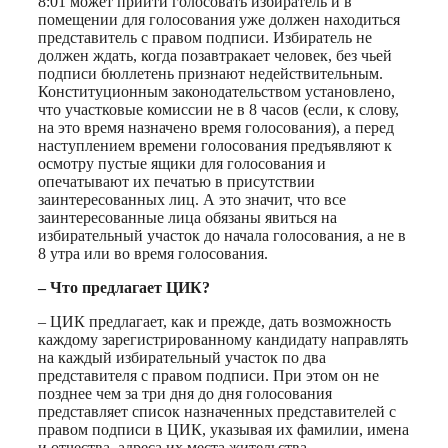
8:01 может прийти голосовать избиратель и в
помещении для голосования уже должен находиться
представитель с правом подписи. Избиратель не
должен ждать, когда позавтракает человек, без чьей
подписи бюллетень признают недействительным.
Конституционным законодательством установлено,
что участковые комиссии не в 8 часов (если, к слову,
на это время назначено время голосования), а перед
наступлением времени голосования предъявляют к
осмотру пустые ящики для голосования и
опечатывают их печатью в присутствии
заинтересованных лиц. А это значит, что все
заинтересованные лица обязаны явиться на
избирательный участок до начала голосования, а не в
8 утра или во время голосования.
– Что предлагает ЦИК?
– ЦИК предлагает, как и прежде, дать возможность
каждому зарегистрированному кандидату направлять
на каждый избирательный участок по два
представителя с правом подписи. При этом он не
позднее чем за три дня до дня голосования
представляет список назначенных представителей с
правом подписи в ЦИК, указывая их фамилии, имена
и отчества, адреса их места жительства,