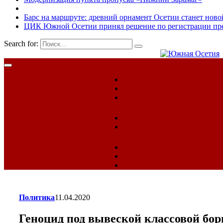
Барс на маршруте: древний орнамент Осетии станет ново
ЦИК Южной Осетии принял решение по регистрации пред
Search for:
Политика
11.04.2020
Геноцид под вывеской классовой бо