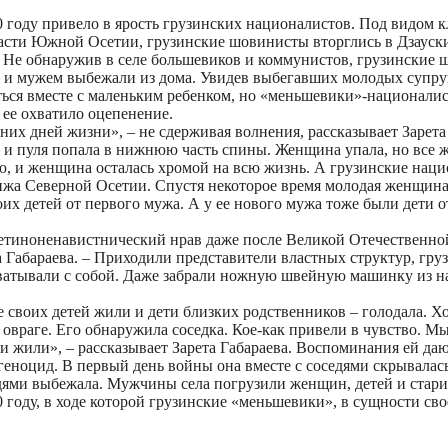
 году привело в ярость грузинских националистов. Под видом
части Южной Осетии, грузинские шовинисты вторглись в Дзауски
. Не обнаружив в селе большевиков и коммунистов, грузинские
ом и мужем выбежали из дома. Увидев выбегавших молодых супру
ться вместе с маленьким ребенком, но «меньшевики»-националист
ее охватило оцепенение.
них дней жизни», – не сдерживая волнения, рассказывает Зарета
 и пуля попала в нижнюю часть спины. Женщина упала, но все ж
лю, и женщина осталась хромой на всю жизнь. А грузинские на
нжа Северной Осетии. Спустя некоторое время молодая женщин
оих детей от первого мужа. А у ее нового мужа тоже были дети о
етиноненавистнический нрав даже после Великой Отечественной
Габараева. – Приходили представители властных структур, грузи
атывали с собой. Даже забрали ножную швейную машинку из наш
е своих детей жили и дети близких родственников – голодала. Хо
в овраге. Его обнаружила соседка. Кое-как привели в чувство. М
и жили», – рассказывает Зарета Габараева. Воспоминания ей дают
 геноцид. В первый день войны она вместе с соседями скрывалась
седями выбежала. Мужчины села погрузили женщин, детей и стари
0 году, в ходе которой грузинские «меньшевики», в сущности с