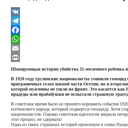
VK
Telegram
Facebook
WhatsApp
Email
Print
Шокирующая история убийства 11-месячного ребенка и
В 1920 году грузинские националисты учинили геноцид
приграничных селах южной части Осетии, но и вторглис
которой мужчины не ушли на фронт. Это касается как Ю
прадеды или прабабушки не испытали страшную трагед
В советское время было не принято ворошить события 1920
осетинского народа, который подвергся геноциду. Хотя ст
националистов. Однако советская идеология закрыла штор
этот процесс не сдержать!
Одна из таких страшных историй произошла в семье Нуцы Г