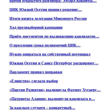
Время открытого разговора: Эдуард Кокойты…
ЦИК Южной Осетии принял решение…
Итоги визита делегации Минэнерго России
Ход предвыборной кампании
Приём документов по выдвижению кандидатов…
О продлении срока полномочий ЦИК…
Нужно опираться на собственный потенциал
Южная Осетия и Санкт-Петербург расширяют…
Парламент принял поправки
«Единство» сделало выбор
«Партия Развития» выдвинула Фатиму Хугаеву…
«Патриоты Алании» выдвинули кандидата в…
За каждым случаем – конкретный…