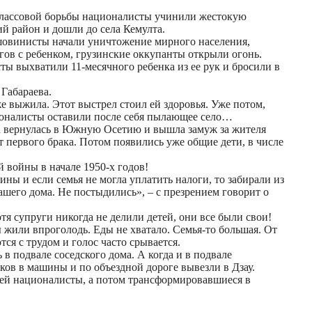
 классовой борьбы националисты учинили жестокую
й район и дошли до села Кемулта.
 шовинисты начали уничтожение мирного населения,
гов с ребенком, грузинские оккупанты открыли огонь.
ы выхватили 11-месячного ребенка из ее рук и бросили в
 Габараева.
е выжила. Этот выстрел стоил ей здоровья. Уже потом,
ционалисты оставили после себя пылающее село…
а вернулась в Южную Осетию и вышла замуж за жителя
т первого брака. Потом появились уже общие дети, в числе
 войны в начале 1950-х годов!
ны и если семья не могла уплатить налоги, то забирали из
его дома. Не постыдились», – с презрением говорит о
тя супруги никогда не делили детей, они все были свои!
ы жили впроголодь. Еды не хватало. Семья-то большая. От
ся с трудом и голос часто срывается.
 в подвале соседского дома. А когда и в подвале
ков в машины и по объездной дороге вывезли в Дзау.
воей националисты, а потом трансформировавшиеся в