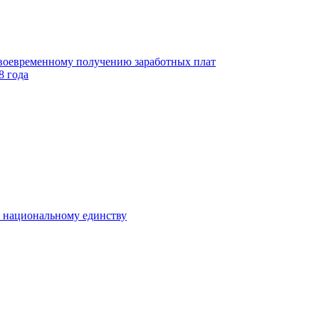
своевременному получению заработных плат
8 года
к национальному единству