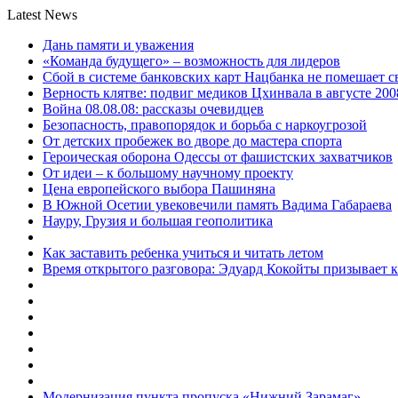
Latest News
Дань памяти и уважения
«Команда будущего» – возможность для лидеров
Сбой в системе банковских карт Нацбанка не помешает 
Верность клятве: подвиг медиков Цхинвала в августе 200
Война 08.08.08: рассказы очевидцев
Безопасность, правопорядок и борьба с наркоугрозой
От детских пробежек во дворе до мастера спорта
Героическая оборона Одессы от фашистских захватчиков
От идеи – к большому научному проекту
Цена европейского выбора Пашиняна
В Южной Осетии увековечили память Вадима Габараева
Науру, Грузия и большая геополитика
Как заставить ребенка учиться и читать летом
Время открытого разговора: Эдуард Кокойты призывает 
Модернизация пункта пропуска «Нижний Зарамаг»