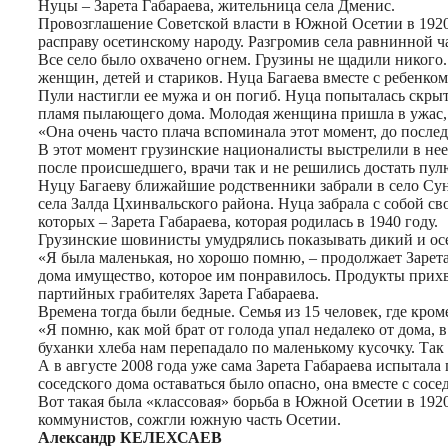
Нуцы – Зарета Габараева, жительница села Дменис.
Провозглашение Советской власти в Южной Осетии в 1920
расправу осетинскому народу. Разгромив села равнинной 
Все село было охвачено огнем. Грузины не щадили никого
женщин, детей и стариков. Нуца Багаева вместе с ребенк
Пули настигли ее мужа и он погиб. Нуца попыталась скры
пламя пылающего дома. Молодая женщина пришла в ужас, 
«Она очень часто плача вспоминала этот момент, до послед
В этот момент грузинские националисты выстрелили в нее
после происшедшего, врачи так и не решились достать пу
Нуцу Багаеву ближайшие родственники забрали в село Су
села Залда Цхинвальского района. Нуца забрала с собой св
которых – Зарета Габараева, которая родилась в 1940 году.
Грузинские шовинисты умудрялись показывать дикий и ос
«Я была маленькая, но хорошо помню, – продолжает Зарета 
дома имущество, которое им понравилось. Продукты прихв
партийных грабителях Зарета Габараева.
Времена тогда были бедные. Семья из 15 человек, где кром
«Я помню, как мой брат от голода упал недалеко от дома, 
буханки хлеба нам перепадало по маленькому кусочку. Так 
А в августе 2008 года уже сама Зарета Габараева испытала
соседского дома оставаться было опасно, она вместе с со
Вот такая была «классовая» борьба в Южной Осетии в 192
коммунистов, сожгли южную часть Осетии.
Александр КЕЛЕХСАЕВ