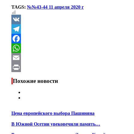
TAGS:
№№43-44 11 апреля 2020 г
VK
Telegram
Facebook
WhatsApp
Email
Print
Похожие новости
Цена европейского выбора Пашиняна
В Южной Осетии увековечили память…