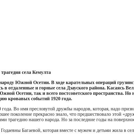
 трагедия села Кемулта
 народу Южной Осетии. В ходе карательных операций грузин
ь в отдаленные и горные села Дзауского района. Касаясь Вел
жной Осетии, так и всего постсоветского пространства. Но 
ию кровавых событий 1920 года.
 года. Во имя пресловутой дружбы народов, которая, надо призн
аршее поколение прекрасно знало, что предшествовало этой «др
ами трагедию нашего народа. Но за последние годы на поверхн
одаевны Багаевой, которая вместе с мужем и детьми жила в селе