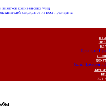
й визиткой цхинвальских улиц
ставителей кандидатов на пост президента
О Г
НОВ
ВЛ
Президент
Пра
ОБЩ
ДОКУ
Указы Президента
ФОТОГ
ВИ
PDF-
рьбы