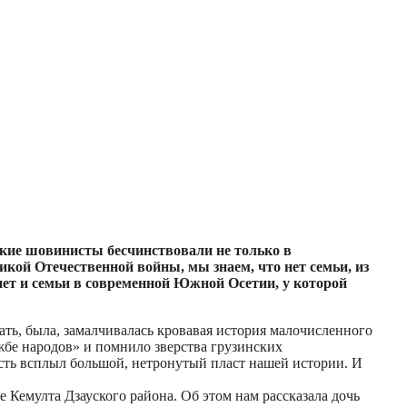
ские шовинисты бесчинствовали не только в
икой Отечественной войны, мы знаем, что нет семьи, из
нет и семьи в современной Южной Осетии, у которой
ать, была, замалчивалась кровавая история малочисленного
ужбе народов» и помнило зверства грузинских
ость всплыл большой, нетронутый пласт нашей истории. И
 Кемулта Дзауского района. Об этом нам рассказала дочь