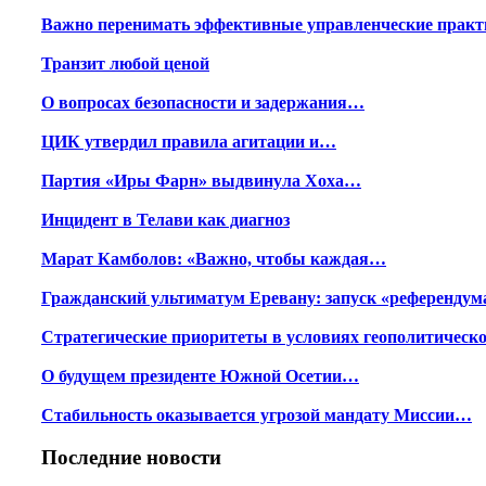
Важно перенимать эффективные управленческие практ
Транзит любой ценой
О вопросах безопасности и задержания…
ЦИК утвердил правила агитации и…
Партия «Иры Фарн» выдвинула Хоха…
Инцидент в Телави как диагноз
Марат Камболов: «Важно, чтобы каждая…
Гражданский ультиматум Еревану: запуск «референду
Стратегические приоритеты в условиях геополитичес
О будущем президенте Южной Осетии…
Стабильность оказывается угрозой мандату Миссии…
Последние новости