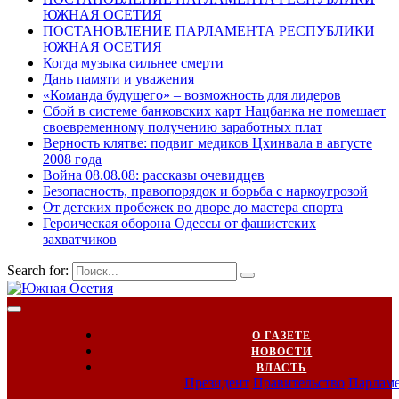
ЮЖНАЯ ОСЕТИЯ
ПОСТАНОВЛЕНИЕ ПАРЛАМЕНТА РЕСПУБЛИКИ
ЮЖНАЯ ОСЕТИЯ
Когда музыка сильнее смерти
Дань памяти и уважения
«Команда будущего» – возможность для лидеров
Сбой в системе банковских карт Нацбанка не помешает
своевременному получению заработных плат
Верность клятве: подвиг медиков Цхинвала в августе
2008 года
Война 08.08.08: рассказы очевидцев
Безопасность, правопорядок и борьба с наркоугрозой
От детских пробежек во дворе до мастера спорта
Героическая оборона Одессы от фашистских
захватчиков
Search for:
О ГАЗЕТЕ
НОВОСТИ
ВЛАСТЬ
Президент
Правительство
Парлам