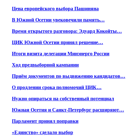
Цена европейского выбора Пашиняна
В Южной Осетии увековечили память…
Время открытого разговора: Эдуард Кокойты…
ЦИК Южной Осетии принял решение…
Итоги визита делегации Минэнерго России
Ход предвыборной кампании
Приём документов по выдвижению кандидатов…
О продлении срока полномочий ЦИК…
Нужно опираться на собственный потенциал
Южная Осетия и Санкт-Петербург расширяют…
Парламент принял поправки
«Единство» сделало выбор