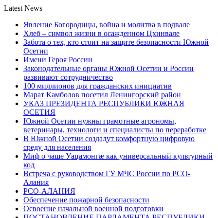
Latest News
Явление Богородицы, война и молитва в подвале
Хлеб – символ жизни в осажденном Цхинвале
Забота о тех, кто стоит на защите безопасности Южной
Осетии
Имени Героя России
Законодательные органы Южной Осетии и России
развивают сотрудничество
100 миллионов для гражданских инициатив
Марат Камболов посетил Ленингорский район
УКАЗ ПРЕЗИДЕНТА РЕСПУБЛИКИ ЮЖНАЯ
ОСЕТИЯ
Южной Осетии нужны грамотные агрономы,
ветеринары, технологи и специалисты по переработке
В Южной Осетии создадут комфортную цифровую
среду для населения
Миф о чаше Уацамонгæ как универсальный культурный
код
Встреча с руководством ГУ МЧС России по РСО-
Алания
РСО-АЛАНИЯ
Обеспечение пожарной безопасности
Освоение начальной военной подготовки
ПОСТАНОВЛЕНИЕ ПАРЛАМЕНТА РЕСПУБЛИКИ