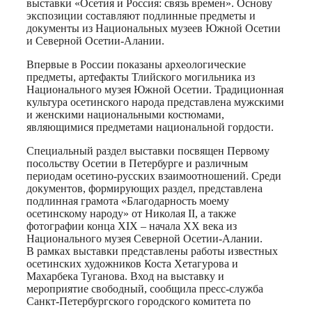
выставки «Осетия и Россия: связь времен». Основу
экспозиции составляют подлинные предметы и
документы из Национальных музеев Южной Осетии
и Северной Осетии-Алании.
Впервые в России показаны археологические
предметы, артефакты Тлийского могильника из
Национального музея Южной Осетии. Традиционная
культура осетинского народа представлена мужскими
и женскими национальными костюмами,
являющимися предметами национальной гордости.
Специальный раздел выставки посвящен Первому
посольству Осетии в Петербурге и различным
периодам осетино-русских взаимоотношений. Среди
документов, формирующих раздел, представлена
подлинная грамота «Благодарность моему
осетинскому народу» от Николая II, а также
фотографии конца XIX – начала XX века из
Национального музея Северной Осетии-Алании.
В рамках выставки представлены работы известных
осетинских художников Коста Хетагурова и
Махарбека Туганова. Вход на выставку и
мероприятие свободный, сообщила пресс-служба
Санкт-Петербургского городского комитета по