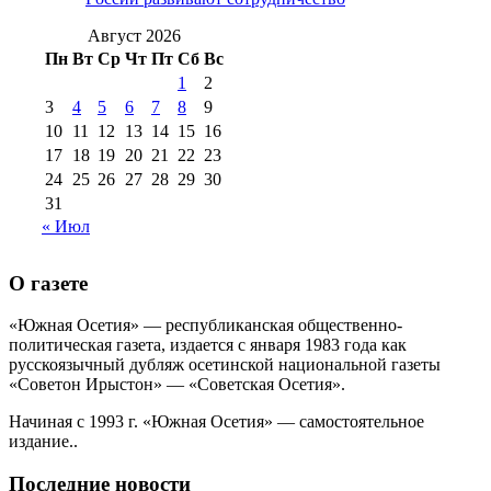
№99 4 августа
2017 г
(9)
№99 4 августа 2015 г
(6)
2016 г
(12)
№99 16
Август 2026
№99 8 июля 2014 г
(9)
Пн
Вт
Ср
Чт
Пт
Сб
Вс
№99+100 10
августа 2012 г
(11)
1
2
августа 2013 г
(12)
3
4
5
6
7
8
9
10
11
12
13
14
15
16
17
18
19
20
21
22
23
24
25
26
27
28
29
30
31
« Июл
О газете
«Южная Осетия» — республиканская общественно-
политическая газета, издается с января 1983 года как
русскоязычный дубляж осетинской национальной газеты
«Советон Ирыстон» — «Советская Осетия».
Начиная с 1993 г. «Южная Осетия» — самостоятельное
издание..
Последние новости