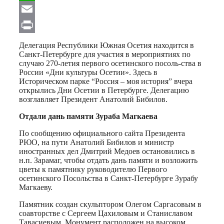
WhatsApp
Email
Print
Делегация Республики Южная Осетия находится в
Санкт-Петербурге для участия в мероприятиях по
случаю 270-летия первого осетинского посоль-ства в
России «Дни культуры Осетии». Здесь в
Историческом парке “Россия – моя история” вчера
открылись Дни Осетии в Петербурге. Делегацию
возглавляет Президент Анатолий Бибилов.
Отдали дань памяти Зураба Магкаева
По сообщению официального сайта Президента
РЮО, на пути Анатолий Бибилов и министр
иностранных дел Дмитрий Медоев остановились в
н.п. Зарамаг, чтобы отдать дань памяти и возложить
цветы к памятнику руководителю Первого
осетинского Посольства в Санкт-Петербурге Зурабу
Магкаеву.
Памятник создан скульптором Олегом Саргасовым в
соавторстве с Сергеем Цахиловым и Станиславом
Тавасиевым. Монумент расположен на высоком