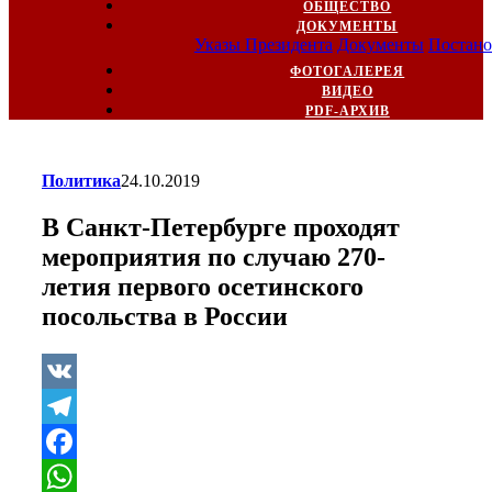
ОБЩЕСТВО
ДОКУМЕНТЫ
Указы Президента
Документы
Постано
ФОТОГАЛЕРЕЯ
ВИДЕО
PDF-АРХИВ
Политика
24.10.2019
В Санкт-Петербурге проходят
мероприятия по случаю 270-
летия первого осетинского
посольства в России
VK
Telegram
Facebook