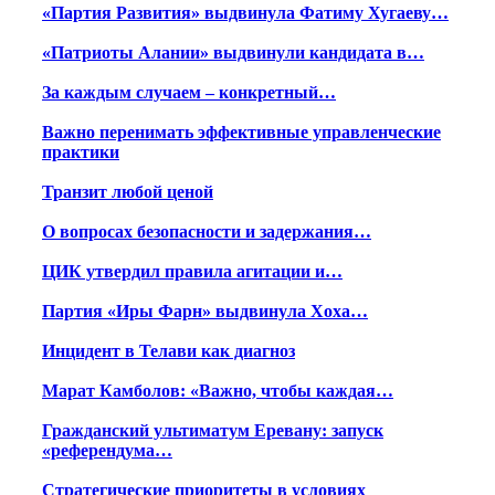
«Партия Развития» выдвинула Фатиму Хугаеву…
«Патриоты Алании» выдвинули кандидата в…
За каждым случаем – конкретный…
Важно перенимать эффективные управленческие
практики
Транзит любой ценой
О вопросах безопасности и задержания…
ЦИК утвердил правила агитации и…
Партия «Иры Фарн» выдвинула Хоха…
Инцидент в Телави как диагноз
Марат Камболов: «Важно, чтобы каждая…
Гражданский ультиматум Еревану: запуск
«референдума…
Стратегические приоритеты в условиях