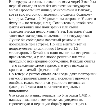
В очередях за тестами стояли во всем мире! Этот был
первый опыт для всех без исключения государств
мира! Проблем нет лишь у Микронезии и Вануату,
где за всю историю пандемии по одному больному
ковидом, Самоа – 2, Маршалловы острова и Уоллис и
Футуна – по четыре, и т.д. Сомнительно, чтобы эти
факты остались вне поля зрения или были
технологически недоступны (в век Интернета) для
записных экспертов, шельмовавших государство.
Лучше бы соблюдали масочный режим и не
лобызались при встрече. Но наш менталитет не
подразумевает дисциплину. Почему-то 1,5-
миллиардный Китай как один выполнял все решения
правительства, а у нас любое решение властей
проходило всенародное обсуждение. Каждый считал
– его суждение самое верное, его путь выхода из
кризиса – самый эффективный.
Но теперь с учетом опыта 2020 года, даже повторный
запуск ограничительных мер, исключит прежние
ошибки, только если в ситуацию не вмешается
фактор саботажа или халатности отдельных
чиновников.
Что касается наших медиков, то благодаря СМИ и
нашему изданию в том числе, мы увидели их
героическую и неравную борьбу против заразы.