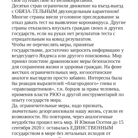
свое путешествие из Великобритании.
Десятки стран ограничили движение на въезд-выезд
с ОБЯЗА-ТЕЛЬНЫМ двухнедельным карантином!
Многие страны ввели уголовное преследование за
отказ давать тест на выявление коронавируса. Другие
страны отказались впускать граждан своих и других
государств, если на руках нет результатов теста с
отрицательным на ковид результатом.
Чтобы не перечислять меры, принятые
государствами, достаточно запросить информацию у
вездесущего Яндекса или другого поисковика. Мир
принял поистине драконовские меры безопасности
для сохранения жизни и здоровья граждан. На фоне
жестких ограничительных мер, югоосетинские
аналоги выглядели просто забавно. Интересна была
бы реакция выразителей «благородного» гнева и
«правозащитников», т.н. борцов за права человека,
применив власти РЮО и другой инструментарий по
опыту государств мира.
Да, ограничительные меры, надо признать,
значительно дезорганизовали нашу жизнь, сузили ее
возможности. Но повторим, через аналогичные
неудобства прошел весь мир. И Южная Осетия до 15
сентября 2020 г. оставалась ЕДИНСТВЕННЫМ
государством в мире без летальных исходов от