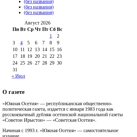
(без названия)
августа 2016 г
(10)
№98 5 июля 2014 г
(10)
(без названия)
№98 14
(без названия)
№98 8 августа 2013 г
(9)
августа 2012 г
(14)
Август 2026
№98+99 11 июля
Пн
Вт
Ср
Чт
Пт
Сб
Вс
№99 4 августа
2017 г
(9)
№99 4 августа 2015 г
(6)
1
2
2016 г
(12)
№99 16
№99 8 июля 2014 г
(9)
3
4
5
6
7
8
9
№99+100 10
августа 2012 г
(11)
10
11
12
13
14
15
16
августа 2013 г
(12)
17
18
19
20
21
22
23
24
25
26
27
28
29
30
31
« Июл
О газете
«Южная Осетия» — республиканская общественно-
политическая газета, издается с января 1983 года как
русскоязычный дубляж осетинской национальной газеты
«Советон Ирыстон» — «Советская Осетия».
Начиная с 1993 г. «Южная Осетия» — самостоятельное
издание..