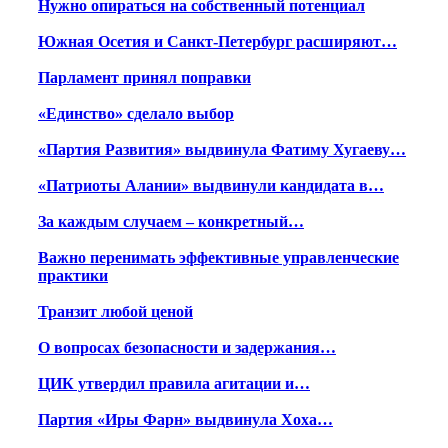
Нужно опираться на собственный потенциал
Южная Осетия и Санкт-Петербург расширяют…
Парламент принял поправки
«Единство» сделало выбор
«Партия Развития» выдвинула Фатиму Хугаеву…
«Патриоты Алании» выдвинули кандидата в…
За каждым случаем – конкретный…
Важно перенимать эффективные управленческие
практики
Транзит любой ценой
О вопросах безопасности и задержания…
ЦИК утвердил правила агитации и…
Партия «Иры Фарн» выдвинула Хоха…