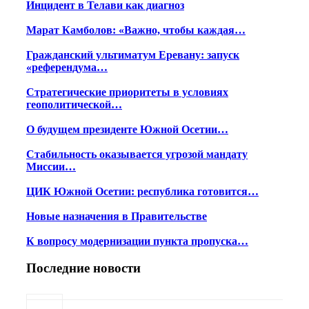
Инцидент в Телави как диагноз
Марат Камболов: «Важно, чтобы каждая…
Гражданский ультиматум Еревану: запуск
«референдума…
Стратегические приоритеты в условиях
геополитической…
О будущем президенте Южной Осетии…
Стабильность оказывается угрозой мандату
Миссии…
ЦИК Южной Осетии: республика готовится…
Новые назначения в Правительстве
К вопросу модернизации пункта пропуска…
Последние новости