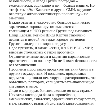
безопасности, и народ Грузии пострадал –
экономически, социально и др. – больше нашего. Но
эти факты «Эхо Кавказа» и другие СМИ, ведущие
оголтелую антиюгоосетинскую пропаганду – не
заметили.
Важно отметить, ежесуточно большое количество
зараженных коронавирусом выявляется в
граничащем с РЮО регионе Грузии под названием
Шида Картли. Регион Шида Картли стабильно
держится в первой четверке городов-регионов
Грузии – лидеров по коронавирусу.
Надо признать, Южная Осетия, КАК И ВЕСЬ МИР,
впервые столкнулась с такой проблемой.
Ограничительные меры и карантин парализовали
практически всю планету. Но не бывает безопасности
без ограничений.
Проблемы с доставкой продуктов питания были и в
других государствах. И возможно, профильные
ведомства проявили некоторую нерасторопность, что
объяснимо, повторим, если учитывать аналогичную
ситуацию в мире.
Люди в коридорах больниц лежали во всех странах.
Нехватка кислорода была в европейских,
американских, азиатских, африканских государствах,
в т.ч. странах с развитой системой здравоохранения.