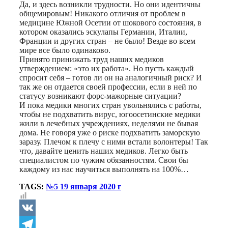
Да, и здесь возникли трудности. Но они идентичны
общемировым! Никакого отличия от проблем в
медицине Южной Осетии от шокового состояния, в
котором оказались эскулапы Германии, Италии,
Франции и других стран – не было! Везде во всем
мире все было одинаково.
Принято принижать труд наших медиков
утверждением: «это их работа». Но пусть каждый
спросит себя – готов ли он на аналогичный риск? И
так же он отдается своей профессии, если в ней по
статусу возникают форс-мажорные ситуации?
И пока медики многих стран увольнялись с работы,
чтобы не подхватить вирус, югоосетинские медики
жили в лечебных учреждениях, неделями не бывая
дома. Не говоря уже о риске подхватить заморскую
заразу. Плечом к плечу с ними встали волонтеры! Так
что, давайте ценить наших медиков. Легко быть
специалистом по чужим обязанностям. Свои бы
каждому из нас научиться выполнять на 100%…
TAGS:
№5 19 января 2020 г
VK