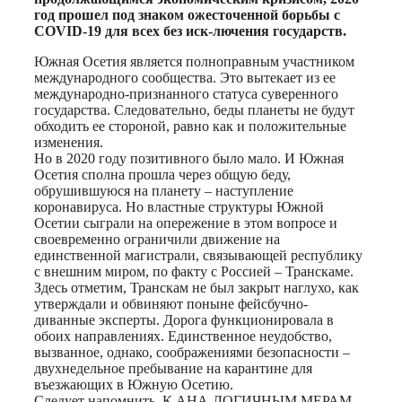
год прошел под знаком ожесточенной борьбы с
COVID-19 для всех без иск-лючения государств.
Южная Осетия является полноправным участником
международного сообщества. Это вытекает из ее
международно-признанного статуса суверенного
государства. Следовательно, беды планеты не будут
обходить ее стороной, равно как и положительные
изменения.
Но в 2020 году позитивного было мало. И Южная
Осетия сполна прошла через общую беду,
обрушившуюся на планету – наступление
коронавируса. Но властные структуры Южной
Осетии сыграли на опережение в этом вопросе и
своевременно ограничили движение на
единственной магистрали, связывающей республику
с внешним миром, по факту с Россией – Транскаме.
Здесь отметим, Транскам не был закрыт наглухо, как
утверждали и обвиняют поныне фейсбучно-
диванные эксперты. Дорога функционировала в
обоих направлениях. Единственное неудобство,
вызванное, однако, соображениями безопасности –
двухнедельное пребывание на карантине для
въезжающих в Южную Осетию.
Следует напомнить, К АНА-ЛОГИЧНЫМ МЕРАМ