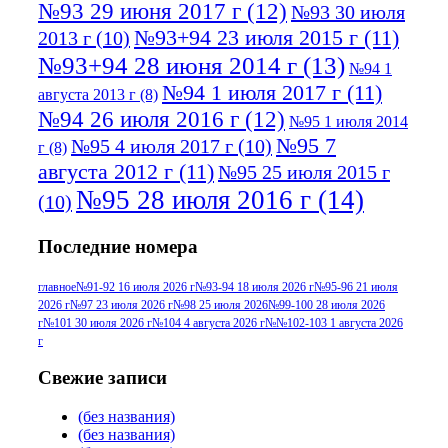
№93 29 июня 2017 г
(12)
№93 30 июля
№93+94 23 июля 2015 г
(11)
2013 г
(10)
№93+94 28 июня 2014 г
(13)
№94 1
№94 1 июля 2017 г
(11)
августа 2013 г
(8)
№94 26 июля 2016 г
(12)
№95 1 июля 2014
№95 7
№95 4 июля 2017 г
(10)
г
(8)
августа 2012 г
(11)
№95 25 июля 2015 г
№95 28 июля 2016 г
(14)
(10)
№95+96 3 августа 2013 г
(11)
№96 6
Последние номера
№96 9 августа 2012
июля 2017 г
(11)
г
(13)
№96+97 3
№96 28 июля 2015 г
(9)
главное
№91-92 16 июля 2026 г
№93-94 18 июля 2026 г
№95-96 21 июля
2026 г
№97 23 июля 2026 г
№98 25 июля 2026
№99-100 28 июля 2026
№96+97 30 июля
июля 2014 г
(10)
г
№101 30 июля 2026 г
№104 4 августа 2026 г
№№102-103 1 августа 2026
2016 г
(13)
№97 8
г
№97 6 августа 2013 г
(6)
№97 11 августа
июля 2017 г
(13)
Свежие записи
2012 г
(15)
№97 30 июля 2015 г
(без названия)
(15)
(без названия)
№98 1 августа 2015 г
(10)
№98 2