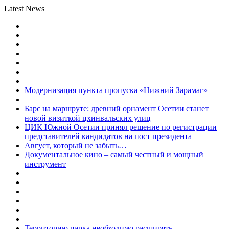
Latest News
Модернизация пункта пропуска «Нижний Зарамаг»
Барс на маршруте: древний орнамент Осетии станет
новой визиткой цхинвальских улиц
ЦИК Южной Осетии принял решение по регистрации
представителей кандидатов на пост президента
Август, который не забыть…
Документальное кино – самый честный и мощный
инструмент
Территорию парка необходимо расширять