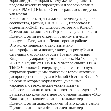
коронавируса, который к тому же не вырвался за
пределы лечебных учреждений и заблокирован в
стенах РММЦ! Южная Осетия сражалась с вирусом
как могла!
Более того, несмотря на давление международного
сообщества, Грузии, США, ОБСЕ, Евросоюза и
отдельных СМИ, тональность которых к Южной
Осетии далека даже от нейтральных чувств, власти
Южной Осетии не открыли границу в пункте
пропуска «Раздахан» в Ленингорском районе.
Это могло привести к действительно
катастрофическим последствиям для республики.
Ситуация с коронавирусом в Грузии плачевная.
Ежедневно умирают десятки человек. На 18 января
2021 г. в Грузии от COVID-19 умерло свыше ТРЕХ
ТЫСЯЧ человек! Теперь представьте, что в случае
открытия границы мы получали второй источник
распространения вируса в Южной Осетии? Взяли бы
на себя некоторые журналисты, диванные
«эксперты», гражданские «активисты» и
«общественники» ответственность за последствия?
Буйствовало конечно в первую очередь издание «Эхо
Кавказа», считавшее ограничительные меры в
Южной Осетии драконовскими. И это когда в самой
Грузии предприняли беспрецедентные меры