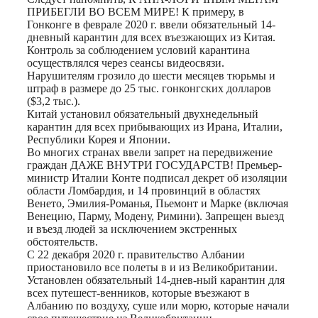
ПРИБЕГЛИ ВО ВСЕМ МИРЕ! К примеру, в
Гонконге в феврале 2020 г. ввели обязательный 14-
дневный карантин для всех въезжающих из Китая.
Контроль за соблюдением условий карантина
осуществлялся через сеансы видеосвязи.
Нарушителям грозило до шести месяцев тюрьмы и
штраф в размере до 25 тыс. гонконгских долларов
($3,2 тыс.).
Китай установил обязательный двухнедельный
карантин для всех прибывающих из Ирана, Италии,
Республики Корея и Японии.
Во многих странах ввели запрет на передвижение
граждан ДАЖЕ ВНУТРИ ГОСУДАРСТВ! Премьер-
министр Италии Конте подписал декрет об изоляции
области Ломбардия, и 14 провинций в областях
Венето, Эмилия-Романья, Пьемонт и Марке (включая
Венецию, Парму, Модену, Римини). Запрещен выезд
и въезд людей за исключением экстренных
обстоятельств.
C 22 декабря 2020 г. правительство Албании
приостановило все полеты в и из Великобритании.
Установлен обязательный 14-днев-ный карантин для
всех путешест-венников, которые въезжают в
Албанию по воздуху, суше или морю, которые начали