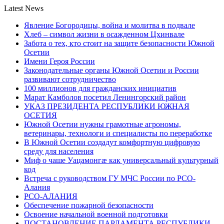
Latest News
Явление Богородицы, война и молитва в подвале
Хлеб – символ жизни в осажденном Цхинвале
Забота о тех, кто стоит на защите безопасности Южной
Осетии
Имени Героя России
Законодательные органы Южной Осетии и России
развивают сотрудничество
100 миллионов для гражданских инициатив
Марат Камболов посетил Ленингорский район
УКАЗ ПРЕЗИДЕНТА РЕСПУБЛИКИ ЮЖНАЯ
ОСЕТИЯ
Южной Осетии нужны грамотные агрономы,
ветеринары, технологи и специалисты по переработке
В Южной Осетии создадут комфортную цифровую
среду для населения
Миф о чаше Уацамонгæ как универсальный культурный
код
Встреча с руководством ГУ МЧС России по РСО-
Алания
РСО-АЛАНИЯ
Обеспечение пожарной безопасности
Освоение начальной военной подготовки
ПОСТАНОВЛЕНИЕ ПАРЛАМЕНТА РЕСПУБЛИКИ