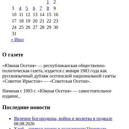
1
2
августа 2013 г
(12)
3
4
5
6
7
8
9
10
11
12
13
14
15
16
17
18
19
20
21
22
23
24
25
26
27
28
29
30
31
« Июл
О газете
«Южная Осетия» — республиканская общественно-
политическая газета, издается с января 1983 года как
русскоязычный дубляж осетинской национальной газеты
«Советон Ирыстон» — «Советская Осетия».
Начиная с 1993 г. «Южная Осетия» — самостоятельное
издание..
Последние новости
Явление Богородицы, война и молитва в подвале
08.08.2026
Хлеб – символ жизни в осажденном Цхинвале