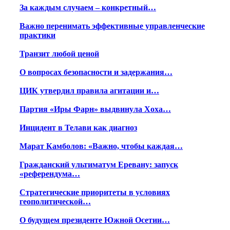
За каждым случаем – конкретный…
Важно перенимать эффективные управленческие
практики
Транзит любой ценой
О вопросах безопасности и задержания…
ЦИК утвердил правила агитации и…
Партия «Иры Фарн» выдвинула Хоха…
Инцидент в Телави как диагноз
Марат Камболов: «Важно, чтобы каждая…
Гражданский ультиматум Еревану: запуск
«референдума…
Стратегические приоритеты в условиях
геополитической…
О будущем президенте Южной Осетии…