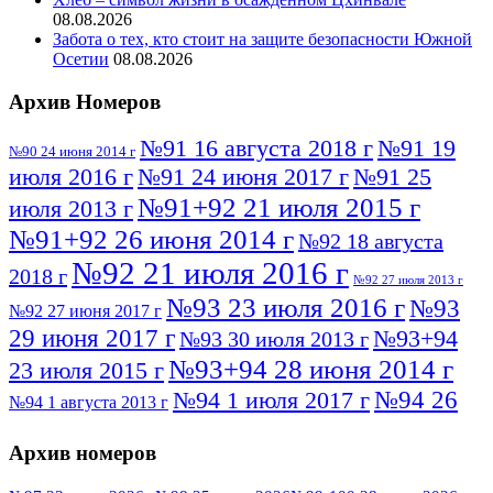
08.08.2026
Забота о тех, кто стоит на защите безопасности Южной
Осетии
08.08.2026
Архив Номеров
№91 16 августа 2018 г
№91 19
№90 24 июня 2014 г
июля 2016 г
№91 24 июня 2017 г
№91 25
№91+92 21 июля 2015 г
июля 2013 г
№91+92 26 июня 2014 г
№92 18 августа
№92 21 июля 2016 г
2018 г
№92 27 июля 2013 г
№93 23 июля 2016 г
№93
№92 27 июня 2017 г
29 июня 2017 г
№93+94
№93 30 июля 2013 г
№93+94 28 июня 2014 г
23 июля 2015 г
№94 26
№94 1 июля 2017 г
№94 1 августа 2013 г
июля 2016 г
№95 4 июля 2017 г
№95 1 июля 2014 г
Архив номеров
№95 7 августа 2012 г
№95 25 июля 2015 г
№95 28 июля 2016 г
№95+96 3 августа