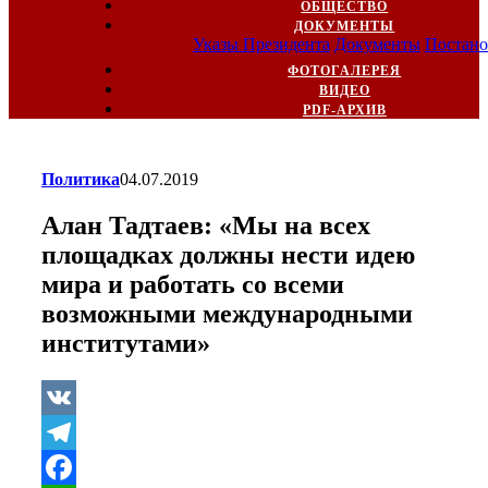
ОБЩЕСТВО
ДОКУМЕНТЫ
Указы Президента
Документы
Постано
ФОТОГАЛЕРЕЯ
ВИДЕО
PDF-АРХИВ
Политика
04.07.2019
Алан Тадтаев: «Мы на всех
площадках должны нести идею
мира и работать со всеми
возможными международными
институтами»
VK
Telegram