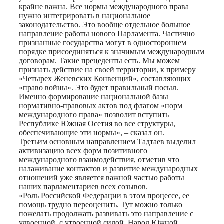
крайне важна. Все нормы международного права
нужно интегрировать в национальное
законодательство. Это вообще отдельное большое
направление работы нового Парламента. Частично
признанные государства могут в одностороннем
порядке присоединяться к значимым международным
договорам. Такие прецеденты есть. Мы можем
признать действие на своей территории, к примеру
«Четырех Женевских Конвенций», составляющих
«право войны». Это будет правильный посыл.
Именно формирование национальной базы
нормативно-правовых актов под флагом «норм
международного права» позволит вступить
Республике Южная Осетия во все структуры,
обеспечивающие эти нормы», – сказал он.
Третьим основным направлением Тадтаев выделил
активизацию всех форм позитивного
международного взаимодействия, отметив что
налаживание контактов и развитие международных
отношений уже является важной частью работы
наших парламентариев всех созывов.
«Роль Российской Федерации в этом процессе, ее
помощь трудно переоценить. Тут можно только
пожелать продолжать развивать это направление с
удвоенной, с утроенной силой. Народ Южной