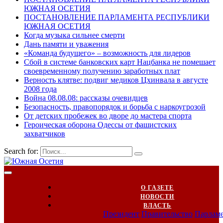
ЮЖНАЯ ОСЕТИЯ
ПОСТАНОВЛЕНИЕ ПАРЛАМЕНТА РЕСПУБЛИКИ
ЮЖНАЯ ОСЕТИЯ
Когда музыка сильнее смерти
Дань памяти и уважения
«Команда будущего» – возможность для лидеров
Сбой в системе банковских карт Нацбанка не помешает
своевременному получению заработных плат
Верность клятве: подвиг медиков Цхинвала в августе
2008 года
Война 08.08.08: рассказы очевидцев
Безопасность, правопорядок и борьба с наркоугрозой
От детских пробежек во дворе до мастера спорта
Героическая оборона Одессы от фашистских
захватчиков
Search for:
О ГАЗЕТЕ
НОВОСТИ
ВЛАСТЬ
Президент
Правительство
Парлам