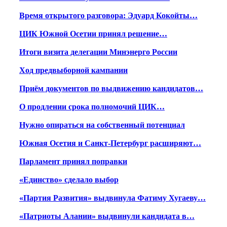
Время открытого разговора: Эдуард Кокойты…
ЦИК Южной Осетии принял решение…
Итоги визита делегации Минэнерго России
Ход предвыборной кампании
Приём документов по выдвижению кандидатов…
О продлении срока полномочий ЦИК…
Нужно опираться на собственный потенциал
Южная Осетия и Санкт-Петербург расширяют…
Парламент принял поправки
«Единство» сделало выбор
«Партия Развития» выдвинула Фатиму Хугаеву…
«Патриоты Алании» выдвинули кандидата в…