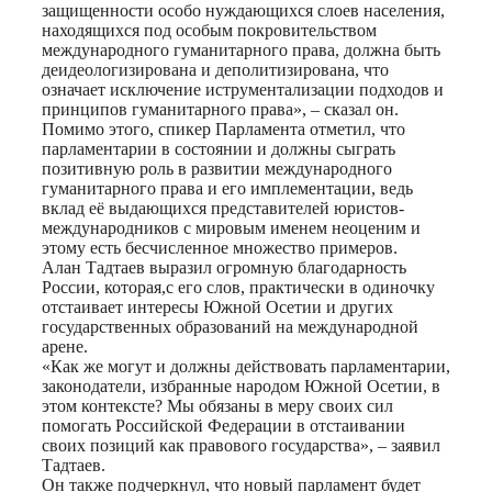
защищенности особо нуждающихся слоев населения,
находящихся под особым покровительством
международного гуманитарного права, должна быть
деидеологизирована и деполитизирована, что
означает исключение иструментализации подходов и
принципов гуманитарного права», – сказал он.
Помимо этого, спикер Парламента отметил, что
парламентарии в состоянии и должны сыграть
позитивную роль в развитии международного
гуманитарного права и его имплементации, ведь
вклад её выдающихся представителей юристов-
международников с мировым именем неоценим и
этому есть бесчисленное множество примеров.
Алан Тадтаев выразил огромную благодарность
России, которая,с его слов, практически в одиночку
отстаивает интересы Южной Осетии и других
государственных образований на международной
арене.
«Как же могут и должны действовать парламентарии,
законодатели, избранные народом Южной Осетии, в
этом контексте? Мы обязаны в меру своих сил
помогать Российской Федерации в отстаивании
своих позиций как правового государства», – заявил
Тадтаев.
Он также подчеркнул, что новый парламент будет