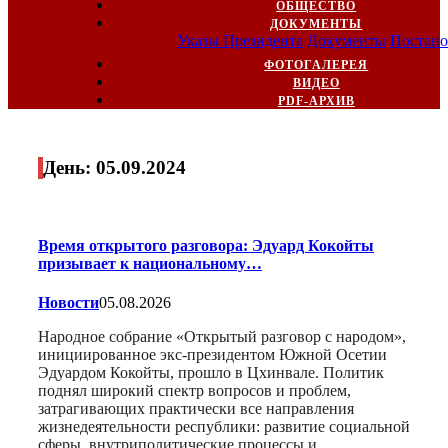
ОБЩЕСТВО
ДОКУМЕНТЫ
Указы Президента
Документы
Постано
ФОТОГАЛЕРЕЯ
ВИДЕО
PDF-АРХИВ
День:
05.09.2024
Время открытого разговора: Эдуард Кокойты
призывает к национальному…
Новости
05.08.2026
Народное собрание «Открытый разговор с народом»,
инициированное экс-президентом Южной Осетии
Эдуардом Кокойты, прошло в Цхинвале. Политик
поднял широкий спектр вопросов и проблем,
затрагивающих практически все направления
жизнедеятельности республики: развитие социальной
сферы, внутриполитические процессы и