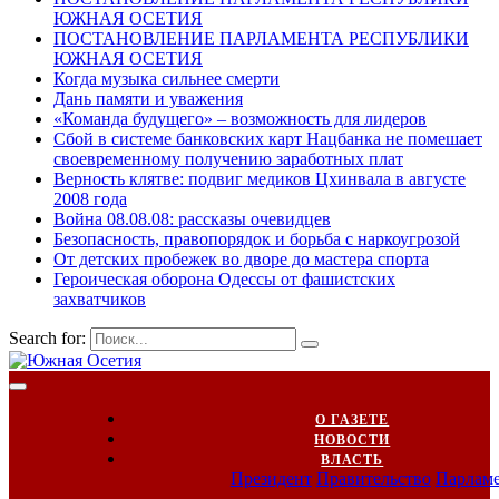
ЮЖНАЯ ОСЕТИЯ
ПОСТАНОВЛЕНИЕ ПАРЛАМЕНТА РЕСПУБЛИКИ
ЮЖНАЯ ОСЕТИЯ
Когда музыка сильнее смерти
Дань памяти и уважения
«Команда будущего» – возможность для лидеров
Сбой в системе банковских карт Нацбанка не помешает
своевременному получению заработных плат
Верность клятве: подвиг медиков Цхинвала в августе
2008 года
Война 08.08.08: рассказы очевидцев
Безопасность, правопорядок и борьба с наркоугрозой
От детских пробежек во дворе до мастера спорта
Героическая оборона Одессы от фашистских
захватчиков
Search for:
О ГАЗЕТЕ
НОВОСТИ
ВЛАСТЬ
Президент
Правительство
Парлам