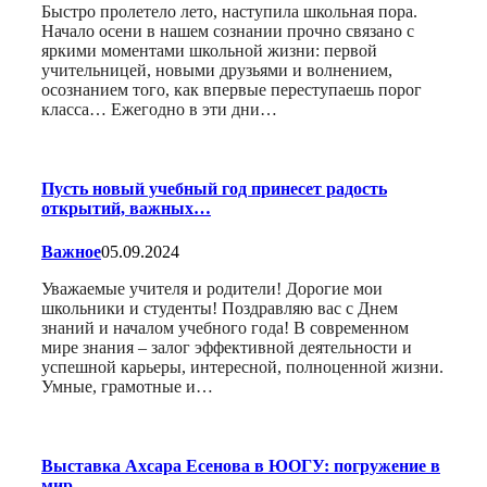
Быстро пролетело лето, наступила школьная пора.
Начало осени в нашем сознании прочно связано с
яркими моментами школьной жизни: первой
учительницей, новыми друзьями и волнением,
осознанием того, как впервые переступаешь порог
класса… Ежегодно в эти дни…
Пусть новый учебный год принесет радость
открытий, важных…
Важное
05.09.2024
Уважаемые учителя и родители! Дорогие мои
школьники и студенты! Поздравляю вас с Днем
знаний и началом учебного года! В современном
мире знания – залог эффективной деятельности и
успешной карьеры, интересной, полноценной жизни.
Умные, грамотные и…
Выставка Ахсара Есенова в ЮОГУ: погружение в
мир…