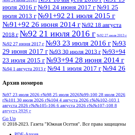
№90 24 июня 2014 г
июля 2016 г
№91 24 июня 2017 г
№91 25
№91+92 21 июля 2015 г
июля 2013 г
№91+92 26 июня 2014 г
№92 18 августа
№92 21 июля 2016 г
2018 г
№92 27 июля 2013 г
№93 23 июля 2016 г
№93
№92 27 июня 2017 г
29 июня 2017 г
№93+94
№93 30 июля 2013 г
№93+94 28 июня 2014 г
23 июля 2015 г
№94 26
№94 1 июля 2017 г
№94 1 августа 2013 г
июля 2016 г
№95 4 июля 2017 г
№95 1 июля 2014 г
Архив номеров
№95 7 августа 2012 г
№95 25 июля 2015 г
№95 28 июля 2016 г
№95+96 3 августа
№97 23 июля 2026 г
№98 25 июля 2026
№99-100 28 июля 2026
г
№101 30 июля 2026 г
№104 4 августа 2026 г
№№102-103 1
№96 9 августа
2013 г
№96 6 июля 2017 г
августа 2026 г
№№105-106 6 августа 2026 г
№№107-108 8
2012 г
№96+97 3 июля 2014 г
августа 2026 г
№96 28 июля 2015 г
ПОСМОТРЕТЬ ВСЕ
№96+97 30 июля 2016 г
№97
Go Up
№97 6 августа 2013 г
© 2018-2023. Газета "Южная Осетия". Все права защищены
№97 11 августа 2012 г
8 июля 2017 г
PDF-Архив