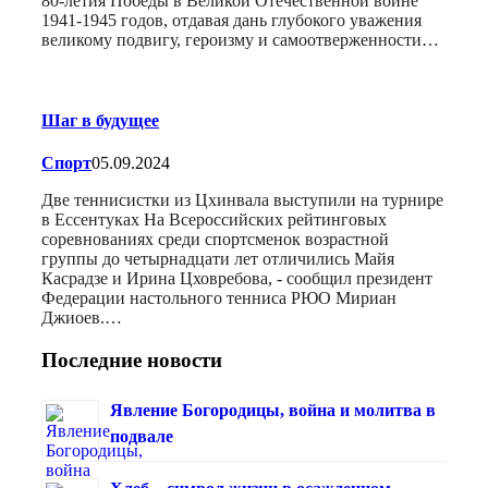
80-летия Победы в Великой Отечественной войне
1941-1945 годов, отдавая дань глубокого уважения
великому подвигу, героизму и самоотверженности…
Шаг в будущее
Спорт
05.09.2024
Две теннисистки из Цхинвала выступили на турнире
в Ессентуках На Всероссийских рейтинговых
соревнованиях среди спортсменок возрастной
группы до четырнадцати лет отличились Майя
Касрадзе и Ирина Цховребова, - сообщил президент
Федерации настольного тенниса РЮО Мириан
Джиоев.…
Последние новости
Явление Богородицы, война и молитва в
подвале