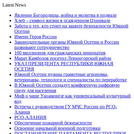
Latest News
Явление Богородицы, война и молитва в подвале
Хлеб – символ жизни в осажденном Цхинвале
Забота о тех, кто стоит на защите безопасности Южной
Осетии
Имени Героя России
Законодательные органы Южной Осетии и России
развивают сотрудничество
100 миллионов для гражданских инициатив
Марат Камболов посетил Ленингорский район
УКАЗ ПРЕЗИДЕНТА РЕСПУБЛИКИ ЮЖНАЯ
ОСЕТИЯ
Южной Осетии нужны грамотные агрономы,
ветеринары, технологи и специалисты по переработке
В Южной Осетии создадут комфортную цифровую
среду для населения
Миф о чаше Уацамонгæ как универсальный культурный
код
Встреча с руководством ГУ МЧС России по РСО-
Алания
РСО-АЛАНИЯ
Обеспечение пожарной безопасности
Освоение начальной военной подготовки
ПОСТАНОВЛЕНИЕ ПАРЛАМЕНТА РЕСПУБЛИКИ