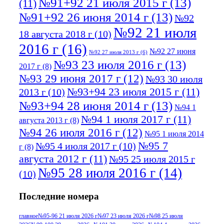
№91+92 21 июля 2015 г
(13)
(11)
№91+92 26 июня 2014 г
(13)
№92
№92 21 июля
18 августа 2018 г
(10)
2016 г
(16)
№92 27 июня
№92 27 июля 2013 г
(6)
№93 23 июля 2016 г
(13)
2017 г
(8)
№93 29 июня 2017 г
(12)
№93 30 июля
№93+94 23 июля 2015 г
(11)
2013 г
(10)
№93+94 28 июня 2014 г
(13)
№94 1
№94 1 июля 2017 г
(11)
августа 2013 г
(8)
№94 26 июля 2016 г
(12)
№95 1 июля 2014
№95 7
№95 4 июля 2017 г
(10)
г
(8)
августа 2012 г
(11)
№95 25 июля 2015 г
№95 28 июля 2016 г
(14)
(10)
№95+96 3 августа 2013 г
(11)
№96 6
Последние номера
№96 9 августа 2012
июля 2017 г
(11)
г
(13)
№96+97 3
№96 28 июля 2015 г
(9)
главное
№95-96 21 июля 2026 г
№97 23 июля 2026 г
№98 25 июля