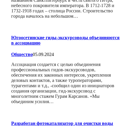
названием Санктпитербурх в честь святого Петра,
небесного покровителя императора. В 1712-1728 и
1732-1918 годах – столица России. Строительство
города началось на небольшом…
Югоосетинские гиды-экскурсоводы объединяются
в ассоциацию
Общество
05.09.2024
Ассоциация создается с целью объединения
профессиональных гидов-экскурсоводов,
обеспечения их законных интересов, укрепления
деловых контактов, а также туроператорами,
турагентами и т.д., -сообщил один из инициаторов
создания организации, гид-экскурсовод с
многолетним стажем Гурам Карсанов. «Мы
объединим усилия…
Разработан фотокатализатор для очистки воды