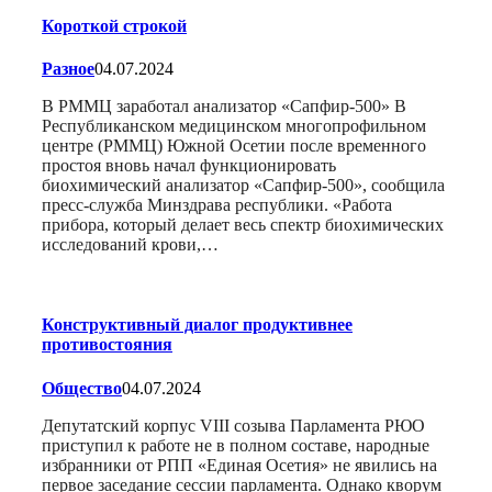
Короткой строкой
Разное
04.07.2024
В РММЦ заработал анализатор «Сапфир-500» В
Республиканском медицинском многопрофильном
центре (РММЦ) Южной Осетии после временного
простоя вновь начал функционировать
биохимический анализатор «Сапфир-500», сообщила
пресс-служба Минздрава республики. «Работа
прибора, который делает весь спектр биохимических
исследований крови,…
Конструктивный диалог продуктивнее
противостояния
Общество
04.07.2024
Депутатский корпус VIII созыва Парламента РЮО
приступил к работе не в полном составе, народные
избранники от РПП «Единая Осетия» не явились на
первое заседание сессии парламента. Однако кворум