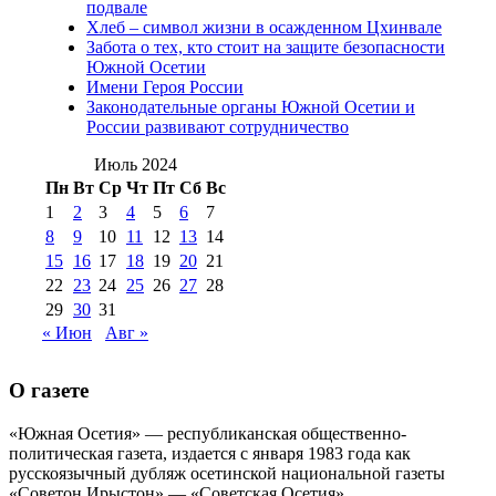
(15)
подвале
№98 1 августа 2015 г
(10)
№98 2
Хлеб – символ жизни в осажденном Цхинвале
августа 2016 г
(10)
№98 5 июля 2014 г
(10)
Забота о тех, кто стоит на защите безопасности
№98 14
Южной Осетии
№98 8 августа 2013 г
(9)
Имени Героя России
августа 2012 г
(14)
Законодательные органы Южной Осетии и
№98+99 11 июля
России развивают сотрудничество
№99 4 августа
2017 г
(9)
№99 4 августа 2015 г
(6)
2016 г
(12)
№99 16
Июль 2024
№99 8 июля 2014 г
(9)
Пн
Вт
Ср
Чт
Пт
Сб
Вс
№99+100 10
августа 2012 г
(11)
1
2
3
4
5
6
7
августа 2013 г
(12)
8
9
10
11
12
13
14
15
16
17
18
19
20
21
22
23
24
25
26
27
28
29
30
31
« Июн
Авг »
О газете
«Южная Осетия» — республиканская общественно-
политическая газета, издается с января 1983 года как
русскоязычный дубляж осетинской национальной газеты
«Советон Ирыстон» — «Советская Осетия».