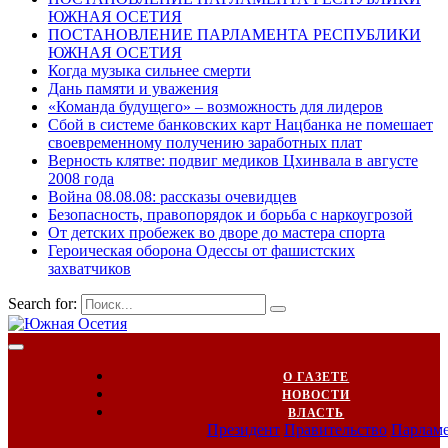
ЮЖНАЯ ОСЕТИЯ
ПОСТАНОВЛЕНИЕ ПАРЛАМЕНТА РЕСПУБЛИКИ
ЮЖНАЯ ОСЕТИЯ
Когда музыка сильнее смерти
Дань памяти и уважения
«Команда будущего» – возможность для лидеров
Сбой в системе банковских карт Нацбанка не помешает
своевременному получению заработных плат
Верность клятве: подвиг медиков Цхинвала в августе
2008 года
Война 08.08.08: рассказы очевидцев
Безопасность, правопорядок и борьба с наркоугрозой
От детских пробежек во дворе до мастера спорта
Героическая оборона Одессы от фашистских
захватчиков
Search for:
О ГАЗЕТЕ
НОВОСТИ
ВЛАСТЬ
Президент
Правительство
Парлам