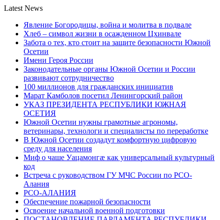
Latest News
Явление Богородицы, война и молитва в подвале
Хлеб – символ жизни в осажденном Цхинвале
Забота о тех, кто стоит на защите безопасности Южной
Осетии
Имени Героя России
Законодательные органы Южной Осетии и России
развивают сотрудничество
100 миллионов для гражданских инициатив
Марат Камболов посетил Ленингорский район
УКАЗ ПРЕЗИДЕНТА РЕСПУБЛИКИ ЮЖНАЯ
ОСЕТИЯ
Южной Осетии нужны грамотные агрономы,
ветеринары, технологи и специалисты по переработке
В Южной Осетии создадут комфортную цифровую
среду для населения
Миф о чаше Уацамонгæ как универсальный культурный
код
Встреча с руководством ГУ МЧС России по РСО-
Алания
РСО-АЛАНИЯ
Обеспечение пожарной безопасности
Освоение начальной военной подготовки
ПОСТАНОВЛЕНИЕ ПАРЛАМЕНТА РЕСПУБЛИКИ