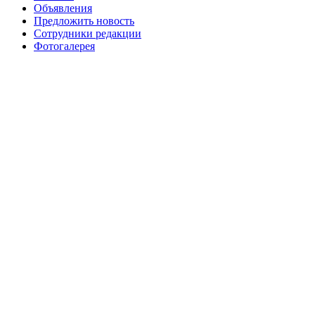
№99+100 10 августа 2013 г
августа 2012 г
Объявления
Предложить новость
Сотрудники редакции
Фотогалерея