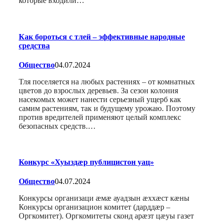
которые входили…
Как бороться с тлей – эффективные народные
средства
Общество
04.07.2024
Тля поселяется на любых растениях – от комнатных
цветов до взрослых деревьев. За сезон колония
насекомых может нанести серьезный ущерб как
самим растениям, так и будущему урожаю. Поэтому
против вредителей применяют целый комплекс
безопасных средств.…
Конкурс «Хуыздæр публицистон уац»
Общество
04.07.2024
Конкурсы организаци æмæ ауадзын æххæст кæны
Конкурсы организацион комитет (дарддæр –
Оргкомитет). Оргкомитеты сконд арæзт цæуы газет