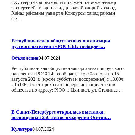
«Хурзæрин»-ы редколлегийы уæнгтæ æмæ æндæр
эксперттæй. Уыдон сфидар кодтой жюрийы сконд.
Хайад райсыны уавæртæ Конкурсы хайад райсын
сæ…
Республиканская общественная организация
русского населения «РОССЫ» сообщает…
Объявления
04.07.2024
Республиканская общественная организация русского
населения «РОССЫ» сообщает, что с 08 июля по 15
августа 2024г. (кроме субботы и воскресенья) с 13.00ч
- 15.00ч. будет проходить перерегистрация членов
общества по адресу: РЮО г. Цхинвал, ул. Сталина,…
В Санкт-Петербурге открылась выставка,
посвященная 250-летию вхождения Осетии…
Культура
04.07.2024