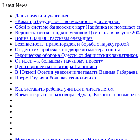
Latest News
Дань памяти и уважения
«Команда будущего» – возможность для лидеров
Сбой в системе банковских карт Нацбанка не помешает 
Верность клятве: подвиг медиков Цхинвала в августе 200
Война 08.08.08: рассказы очевидцев
Безопасность, правопорядок и борьба с наркоугрозой
От детских пробежек во дворе до мастера спорта
Героическая оборона Одессы от фашистских захватчиков
От идеи – к большому научному проекту
Цена европейского выбора Пашиняна
В Южной Осетии увековечили память Вадима Габараева
Науру, Грузия и большая геополитика
Как заставить ребенка учиться и читать летом
Время открытого разговора: Эдуард Кокойты призывает 
Модернизация пункта пропуска «Нижний Зарамаг»