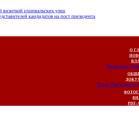
й визиткой цхинвальских улиц
ставителей кандидатов на пост президента
О Г
НОВ
ВЛ
Президент
Пра
ОБЩ
ДОКУ
Указы Президента
ФОТОГ
ВИ
PDF-