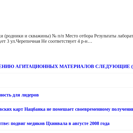
ки (родники и скважины) № п/п Место отбора Результаты лабор
ует 3 ул.Черепичная Не соответствует 4 р-н…
НИЮ АГИТАЦИОННЫХ МАТЕРИАЛОВ СЛЕДУЮЩИЕ (расце
ность для лидеров
овских карт Нацбанка не помешает своевременному получени
тве: подвиг медиков Цхинвала в августе 2008 года