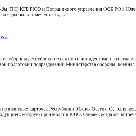
лужбы (ПС) КГБ РЮО и Пограничного управления ФСБ РФ в Юж
е беседы было отмечено, что,…
 не…
а обороны республики не связано с инцидентами на государств
оевой подготовки подразделений Министерства обороны, военна
ой из визитных карточек Республики Южная Осетия. Сегодня, к
родукцией, которую производят в РЮО. Однако, когда мы встре