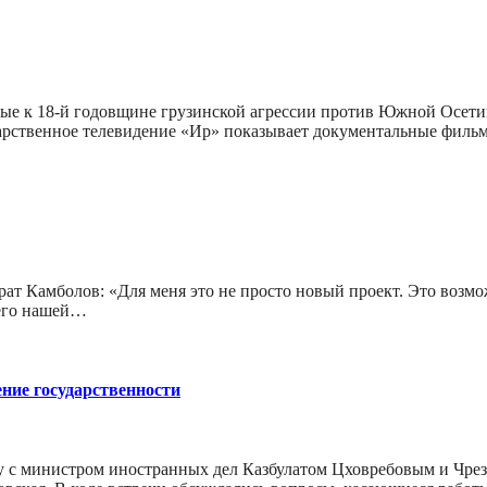
ые к 18-й годовщине грузинской агрессии против Южной Осети
дарственное телевидение «Ир» показывает документальные фил
 Камболов: «Для меня это не просто новый проект. Это возмож
щего нашей…
ние государственности
у с министром иностранных дел Казбулатом Цховребовым и Ч