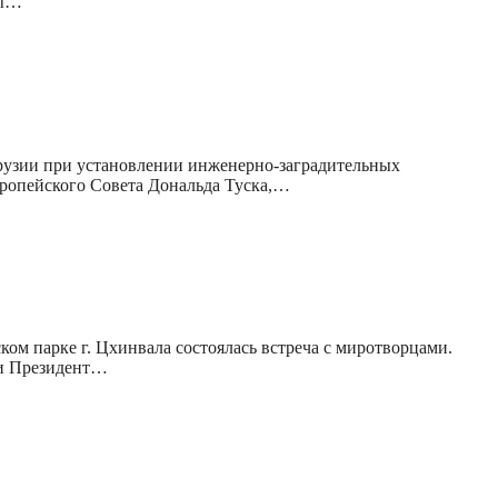
ты…
Грузии при установлении инженерно-заградительных
ропейского Совета Дональда Туска,…
ом парке г. Цхинвала состоялась встреча с миротворцами.
ли Президент…