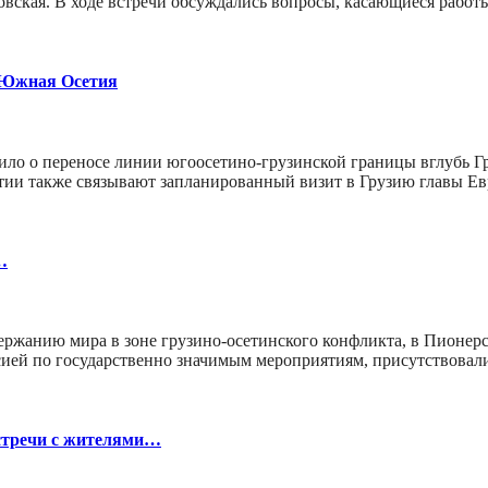
овская. В ходе встречи обсуждались вопросы, касающиеся рабо
 Южная Осетия
вило о переносе линии югоосетино-грузинской границы вглубь 
 также связывают запланированный визит в Грузию главы Ев
…
ржанию мира в зоне грузино-осетинского конфликта, в Пионерск
сией по государственно значимым мероприятиям, присутствова
встречи с жителями…