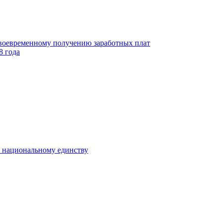
своевременному получению заработных плат
8 года
к национальному единству