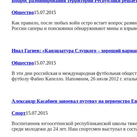
Вопрос разминирования территорий Республики реша
Общество
15.07.2015
Как правило, после любых войн остро встает вопрос разми
России саперы и поисковики обнаруживают мины и взрыв
Инал Гагиев: «Кандидатура Слуцкого – хороший вариа
Общество
15.07.2015
В эти дни российская и международная футбольная общес
футболу Фабио Капелло. Напомним, 26 июля 2012 г. итал
Александр Касабиев завоевал путевку на первенство 
Спорт
15.07.2015
Воспитанник югоосетинской республиканской школы тяжел
среди молодежи до 24 лет. Наш спортсмен выступал в сос