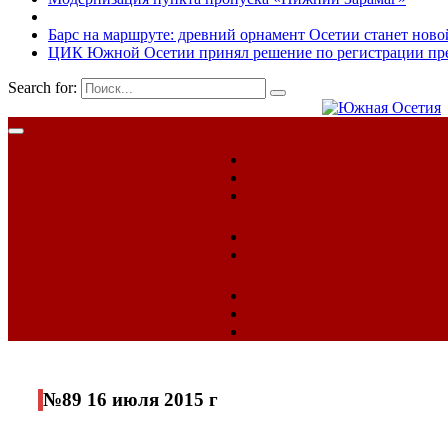
Барс на маршруте: древний орнамент Осетии станет ново
ЦИК Южной Осетии принял решение по регистрации пред
Search for:
№89 16 июля 2015 г