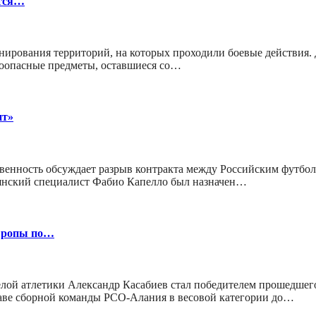
ется…
нирования территорий, на которых проходили боевые действия. Д
оопасные предметы, оставшиеся со…
нт»
твенность обсуждает разрыв контракта между Российским футбо
ьянский специалист Фабио Капелло был назначен…
Европы по…
ой атлетики Александр Касабиев стал победителем прошедшего 
таве сборной команды РСО-Алания в весовой категории до…