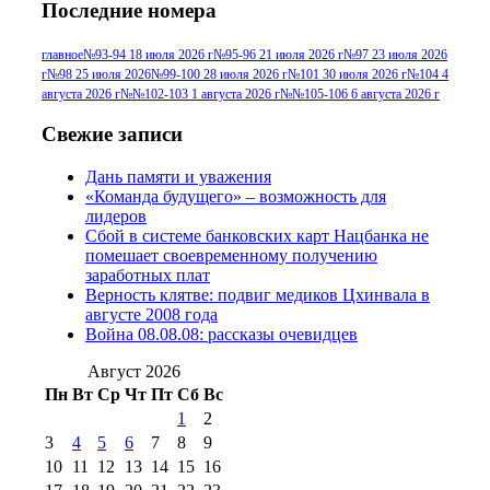
Последние номера
№96 9 августа 2012
июля 2017 г
(11)
г
(13)
№96+97 3
№96 28 июля 2015 г
(9)
главное
№93-94 18 июля 2026 г
№95-96 21 июля 2026 г
№97 23 июля 2026
г
№98 25 июля 2026
№99-100 28 июля 2026 г
№101 30 июля 2026 г
№104 4
№96+97 30 июля
июля 2014 г
(10)
августа 2026 г
№№102-103 1 августа 2026 г
№№105-106 6 августа 2026 г
2016 г
(13)
№97 8
№97 6 августа 2013 г
(6)
Свежие записи
№97 11 августа
июля 2017 г
(13)
Дань памяти и уважения
2012 г
(15)
№97 30 июля 2015 г
«Команда будущего» – возможность для
(15)
лидеров
№98 1 августа 2015 г
(10)
№98 2
Сбой в системе банковских карт Нацбанка не
августа 2016 г
(10)
№98 5 июля 2014 г
(10)
помешает своевременному получению
№98 14
заработных плат
№98 8 августа 2013 г
(9)
Верность клятве: подвиг медиков Цхинвала в
августа 2012 г
(14)
августе 2008 года
№98+99 11 июля
Война 08.08.08: рассказы очевидцев
№99 4 августа
2017 г
(9)
№99 4 августа 2015 г
(6)
2016 г
(12)
№99 16
Август 2026
№99 8 июля 2014 г
(9)
Пн
Вт
Ср
Чт
Пт
Сб
Вс
№99+100 10
августа 2012 г
(11)
1
2
августа 2013 г
(12)
3
4
5
6
7
8
9
10
11
12
13
14
15
16