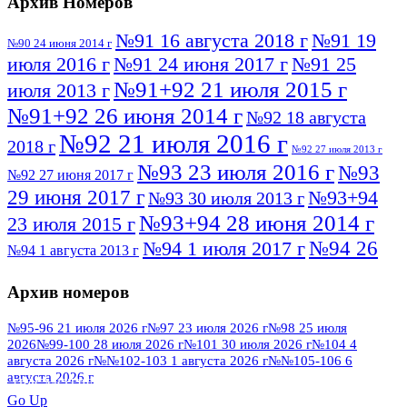
Архив Номеров
№91 16 августа 2018 г
№91 19
№90 24 июня 2014 г
июля 2016 г
№91 24 июня 2017 г
№91 25
№91+92 21 июля 2015 г
июля 2013 г
№91+92 26 июня 2014 г
№92 18 августа
№92 21 июля 2016 г
2018 г
№92 27 июля 2013 г
№93 23 июля 2016 г
№93
№92 27 июня 2017 г
29 июня 2017 г
№93+94
№93 30 июля 2013 г
№93+94 28 июня 2014 г
23 июля 2015 г
№94 26
№94 1 июля 2017 г
№94 1 августа 2013 г
июля 2016 г
№95 4 июля 2017 г
№95 1 июля 2014 г
Архив номеров
№95 7 августа 2012 г
№95 25 июля 2015 г
№95 28 июля 2016 г
№95+96 3 августа
№95-96 21 июля 2026 г
№97 23 июля 2026 г
№98 25 июля
2026
№99-100 28 июля 2026 г
№101 30 июля 2026 г
№104 4
№96 9 августа
2013 г
№96 6 июля 2017 г
августа 2026 г
№№102-103 1 августа 2026 г
№№105-106 6
2012 г
№96+97 3 июля 2014 г
августа 2026 г
№96 28 июля 2015 г
ПОСМОТРЕТЬ ВСЕ
№96+97 30 июля 2016 г
№97
Go Up