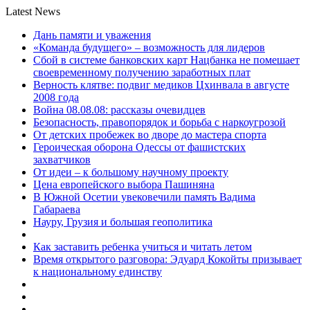
Latest News
Дань памяти и уважения
«Команда будущего» – возможность для лидеров
Сбой в системе банковских карт Нацбанка не помешает
своевременному получению заработных плат
Верность клятве: подвиг медиков Цхинвала в августе
2008 года
Война 08.08.08: рассказы очевидцев
Безопасность, правопорядок и борьба с наркоугрозой
От детских пробежек во дворе до мастера спорта
Героическая оборона Одессы от фашистских
захватчиков
От идеи – к большому научному проекту
Цена европейского выбора Пашиняна
В Южной Осетии увековечили память Вадима
Габараева
Науру, Грузия и большая геополитика
Как заставить ребенка учиться и читать летом
Время открытого разговора: Эдуард Кокойты призывает
к национальному единству