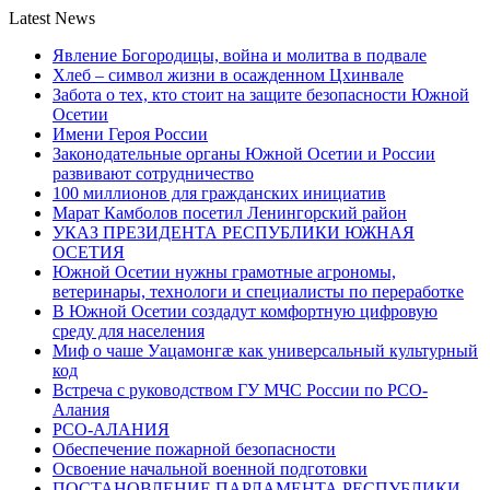
Latest News
Явление Богородицы, война и молитва в подвале
Хлеб – символ жизни в осажденном Цхинвале
Забота о тех, кто стоит на защите безопасности Южной
Осетии
Имени Героя России
Законодательные органы Южной Осетии и России
развивают сотрудничество
100 миллионов для гражданских инициатив
Марат Камболов посетил Ленингорский район
УКАЗ ПРЕЗИДЕНТА РЕСПУБЛИКИ ЮЖНАЯ
ОСЕТИЯ
Южной Осетии нужны грамотные агрономы,
ветеринары, технологи и специалисты по переработке
В Южной Осетии создадут комфортную цифровую
среду для населения
Миф о чаше Уацамонгæ как универсальный культурный
код
Встреча с руководством ГУ МЧС России по РСО-
Алания
РСО-АЛАНИЯ
Обеспечение пожарной безопасности
Освоение начальной военной подготовки
ПОСТАНОВЛЕНИЕ ПАРЛАМЕНТА РЕСПУБЛИКИ