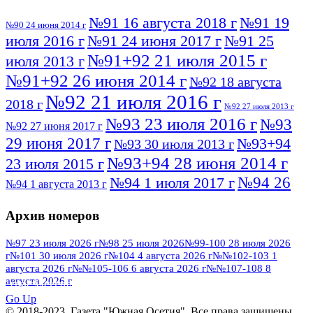
№91 16 августа 2018 г
№91 19
№90 24 июня 2014 г
июля 2016 г
№91 24 июня 2017 г
№91 25
№91+92 21 июля 2015 г
июля 2013 г
№91+92 26 июня 2014 г
№92 18 августа
№92 21 июля 2016 г
2018 г
№92 27 июля 2013 г
№93 23 июля 2016 г
№93
№92 27 июня 2017 г
29 июня 2017 г
№93+94
№93 30 июля 2013 г
№93+94 28 июня 2014 г
23 июля 2015 г
№94 26
№94 1 июля 2017 г
№94 1 августа 2013 г
июля 2016 г
№95 4 июля 2017 г
№95 1 июля 2014 г
Архив номеров
№95 7 августа 2012 г
№95 25 июля 2015 г
№95 28 июля 2016 г
№95+96 3 августа
№97 23 июля 2026 г
№98 25 июля 2026
№99-100 28 июля 2026
г
№101 30 июля 2026 г
№104 4 августа 2026 г
№№102-103 1
№96 9 августа
2013 г
№96 6 июля 2017 г
августа 2026 г
№№105-106 6 августа 2026 г
№№107-108 8
2012 г
№96+97 3 июля 2014 г
августа 2026 г
№96 28 июля 2015 г
ПОСМОТРЕТЬ ВСЕ
№96+97 30 июля 2016 г
№97
Go Up
№97 6 августа 2013 г
© 2018-2023. Газета "Южная Осетия". Все права защищены