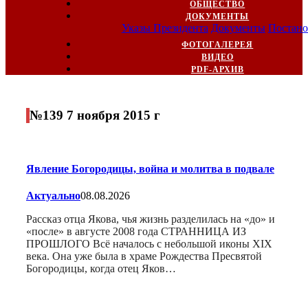
ОБЩЕСТВО
ДОКУМЕНТЫ
Указы Президента
Документы
Постано
ФОТОГАЛЕРЕЯ
ВИДЕО
PDF-АРХИВ
№139 7 ноября 2015 г
Явление Богородицы, война и молитва в подвале
Актуально
08.08.2026
Рассказ отца Якова, чья жизнь разделилась на «до» и
«после» в августе 2008 года СТРАННИЦА ИЗ
ПРОШЛОГО Всё началось с небольшой иконы XIX
века. Она уже была в храме Рождества Пресвятой
Богородицы, когда отец Яков…