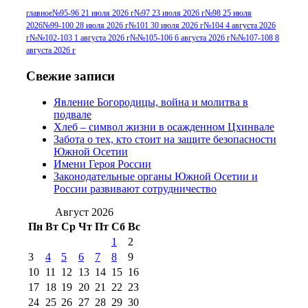
г
(13)
№96+97 3
№96 28 июля 2015 г
(9)
главное
№95-96 21 июля 2026 г
№97 23 июля 2026 г
№98 25 июля
2026
№99-100 28 июля 2026 г
№101 30 июля 2026 г
№104 4 августа 2026
№96+97 30 июля
июля 2014 г
(10)
г
№№102-103 1 августа 2026 г
№№105-106 6 августа 2026 г
№№107-108 8
2016 г
(13)
№97 8
августа 2026 г
№97 6 августа 2013 г
(6)
№97 11 августа
июля 2017 г
(13)
Свежие записи
2012 г
(15)
№97 30 июля 2015 г
Явление Богородицы, война и молитва в
(15)
подвале
№98 1 августа 2015 г
(10)
№98 2
Хлеб – символ жизни в осажденном Цхинвале
августа 2016 г
(10)
№98 5 июля 2014 г
(10)
Забота о тех, кто стоит на защите безопасности
№98 14
Южной Осетии
№98 8 августа 2013 г
(9)
Имени Героя России
августа 2012 г
(14)
Законодательные органы Южной Осетии и
№98+99 11 июля
России развивают сотрудничество
№99 4 августа
2017 г
(9)
№99 4 августа 2015 г
(6)
2016 г
(12)
№99 16
Август 2026
№99 8 июля 2014 г
(9)
Пн
Вт
Ср
Чт
Пт
Сб
Вс
№99+100 10
августа 2012 г
(11)
1
2
августа 2013 г
(12)
3
4
5
6
7
8
9
10
11
12
13
14
15
16
17
18
19
20
21
22
23
24
25
26
27
28
29
30