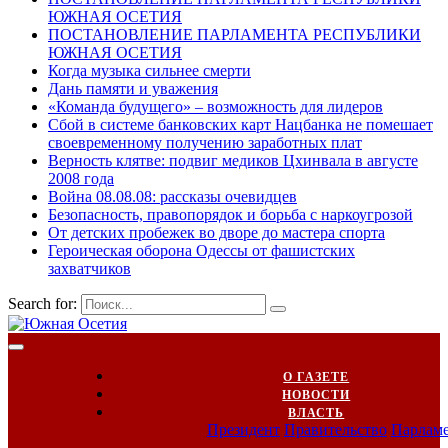
ЮЖНАЯ ОСЕТИЯ
ПОСТАНОВЛЕНИЕ ПАРЛАМЕНТА РЕСПУБЛИКИ
ЮЖНАЯ ОСЕТИЯ
Когда музыка сильнее смерти
Дань памяти и уважения
«Команда будущего» – возможность для лидеров
Сбой в системе банковских карт Нацбанка не помешает
своевременному получению заработных плат
Верность клятве: подвиг медиков Цхинвала в августе
2008 года
Война 08.08.08: рассказы очевидцев
Безопасность, правопорядок и борьба с наркоугрозой
От детских пробежек во дворе до мастера спорта
Героическая оборона Одессы от фашистских
захватчиков
Search for:
О ГАЗЕТЕ
НОВОСТИ
ВЛАСТЬ
Президент
Правительство
Парлам