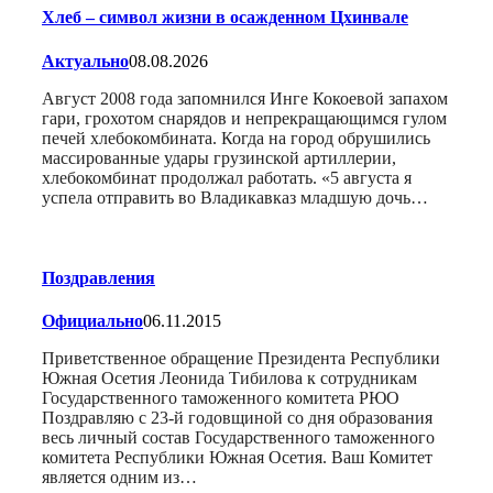
Хлеб – символ жизни в осажденном Цхинвале
Актуально
08.08.2026
Август 2008 года запомнился Инге Кокоевой запахом
гари, грохотом снарядов и непрекращающимся гулом
печей хлебокомбината. Когда на город обрушились
массированные удары грузинской артиллерии,
хлебокомбинат продолжал работать. «5 августа я
успела отправить во Владикавказ младшую дочь…
Поздравления
Официально
06.11.2015
Приветственное обращение Президента Республики
Южная Осетия Леонида Тибилова к сотрудникам
Государственного таможенного комитета РЮО
Поздравляю с 23-й годовщиной со дня образования
весь личный состав Государственного таможенного
комитета Республики Южная Осетия. Ваш Комитет
является одним из…