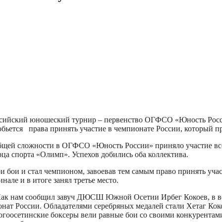
ссийский юношеский турнир – первенство ОГФСО «Юность России
бьется права принять участие в чемпионате России, который про
общей сложности в ОГФСО «Юность России» приняло участие в
ца спорта «Олимп». Успехов добились оба коллектива.
 бои и стал чемпионом, завоевав тем самым право принять учас
але и в итоге занял третье место.
ак нам сообщил завуч ДЮСШ Южной Осетии Ирбег Кокоев, в воз
онат России. Обладателями серебряных медалей стали Хетаг Кок
 югоосетинские боксеры вели равные бои со своими конкурентам