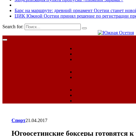
Барс на маршруте: древний орнамент Осетии станет ново
ЦИК Южной Осетии принял решение по регистрации пред
Search for:
Спорт
21.04.2017
Югоосетинские боксеры готовятся к