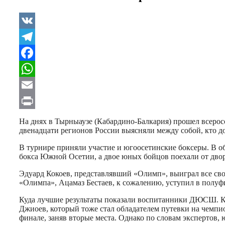
VK
Telegram
Facebook
WhatsApp
Email
Print
На днях в Тырныаузе (Кабардино-Балкария) прошел всеро
двенадцати регионов России выясняли между собой, кто до
В турнире приняли участие и югоосетинские боксеры. В 
бокса Южной Осетии, а двое юных бойцов поехали от двор
Эдуард Кокоев, представлявший «Олимп», выиграл все свои
«Олимпа», Ацамаз Бестаев, к сожалению, уступил в полуфин
Куда лучшие результаты показали воспитанники ДЮСШ. К
Джиоев, который тоже стал обладателем путевки на чемпи
финале, заняв вторые места. Однако по словам экспертов,