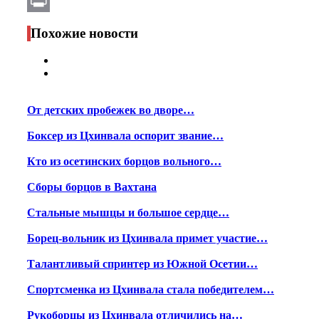
Email
Print
Похожие новости
От детских пробежек во дворе…
Боксер из Цхинвала оспорит звание…
Кто из осетинских борцов вольного…
Сборы борцов в Вахтана
Стальные мышцы и большое сердце…
Борец-вольник из Цхинвала примет участие…
Талантливый спринтер из Южной Осетии…
Спортсменка из Цхинвала стала победителем…
Рукоборцы из Цхинвала отличились на…