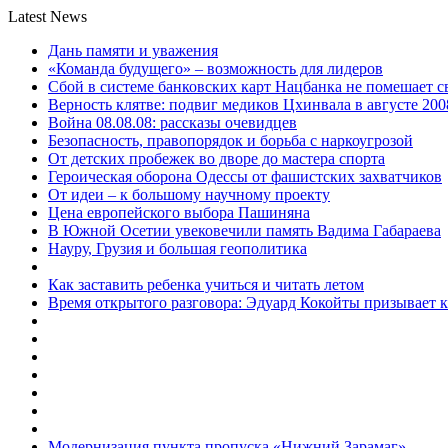
Latest News
Дань памяти и уважения
«Команда будущего» – возможность для лидеров
Сбой в системе банковских карт Нацбанка не помешает 
Верность клятве: подвиг медиков Цхинвала в августе 200
Война 08.08.08: рассказы очевидцев
Безопасность, правопорядок и борьба с наркоугрозой
От детских пробежек во дворе до мастера спорта
Героическая оборона Одессы от фашистских захватчиков
От идеи – к большому научному проекту
Цена европейского выбора Пашиняна
В Южной Осетии увековечили память Вадима Габараева
Науру, Грузия и большая геополитика
Как заставить ребенка учиться и читать летом
Время открытого разговора: Эдуард Кокойты призывает 
Модернизация пункта пропуска «Нижний Зарамаг»