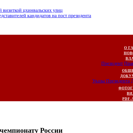
й визиткой цхинвальских улиц
ставителей кандидатов на пост президента
О Г
НОВ
ВЛ
Президент
Пра
ОБЩ
ДОКУ
Указы Президента
ФОТОГ
ВИ
PDF-
 чемпионату России