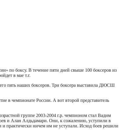
» по боксу. В течение пяти дней свыше 100 боксеров из
йдет в мае т.г.
сего пять наших боксеров. Три боксера выставила ДЮСШ
тие в чемпионате России. А вот второй представитель
растной группе 2003-2004 г.р. чемпионом стал Вадим
оев и Алан Алдьдамари. Они, к сожалению, уступили в
и и практически ничем им не уступали. Исход боев решили