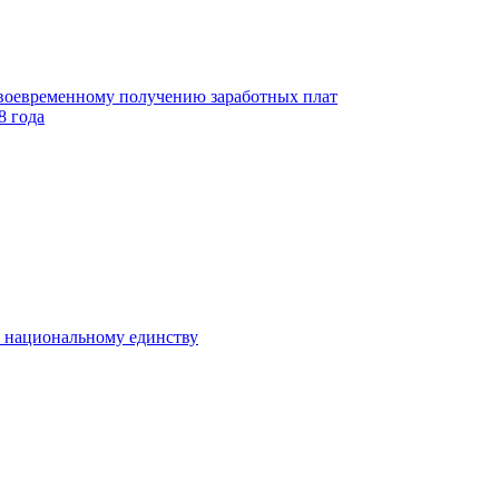
своевременному получению заработных плат
8 года
к национальному единству