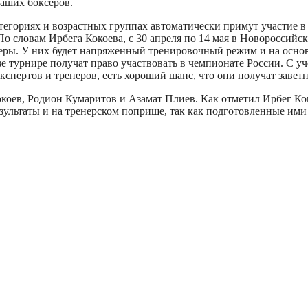
наших боксеров.
тегориях и возрастных группах автоматически примут участие в
 По словам Ирбега Кокоева, с 30 апреля по 14 мая в Новоросси
неры. У них будет напряженный тренировочный режим и на основе
 турнире получат право участвовать в чемпионате России. С уч
спертов и тренеров, есть хороший шанс, что они получат завет
коев, Родион Кумаритов и Азамат Плиев. Как отметил Ирбег Ко
зультаты и на тренерском поприще, так как подготовленные им