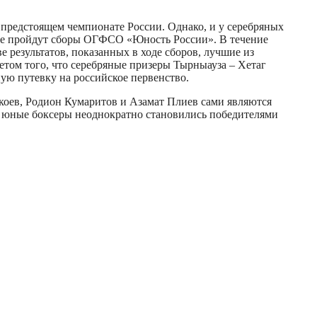
 предстоящем чемпионате России. Однако, и у серебряных
йске пройдут сборы ОГФСО «Юность России». В течение
 результатов, показанных в ходе сборов, лучшие из
етом того, что серебряные призеры Тырныауза – Хетаг
ную путевку на российское первенство.
коев, Родион Кумаритов и Азамат Плиев сами являются
и юные боксеры неоднократно становились победителями