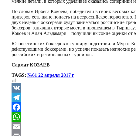
мелкие детали, в которых удачливее оказались соперники 
По словам Ирбега Кокоева, победители в своих весовых ка
призеров есть шанс попасть на всероссийское первенство.
двух недель с боксерами будут заниматься российские тре
боксеров, занявших вторые места в прошедшем в Тырныаузе
Кокоев и Алан Альдамари – получили высокие оценки от эк
Югоосетинских боксеров к турниру подготовили Мурат Ко
действующими боксерами, но успели показать неплохие ре
российских и региональных турниров.
Сармат КОЗАЕВ
TAGS:
№61 22 апреля 2017 г
VK
Telegram
Facebook
WhatsApp