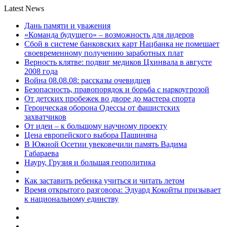
Latest News
Дань памяти и уважения
«Команда будущего» – возможность для лидеров
Сбой в системе банковских карт Нацбанка не помешает
своевременному получению заработных плат
Верность клятве: подвиг медиков Цхинвала в августе
2008 года
Война 08.08.08: рассказы очевидцев
Безопасность, правопорядок и борьба с наркоугрозой
От детских пробежек во дворе до мастера спорта
Героическая оборона Одессы от фашистских
захватчиков
От идеи – к большому научному проекту
Цена европейского выбора Пашиняна
В Южной Осетии увековечили память Вадима
Габараева
Науру, Грузия и большая геополитика
Как заставить ребенка учиться и читать летом
Время открытого разговора: Эдуард Кокойты призывает
к национальному единству