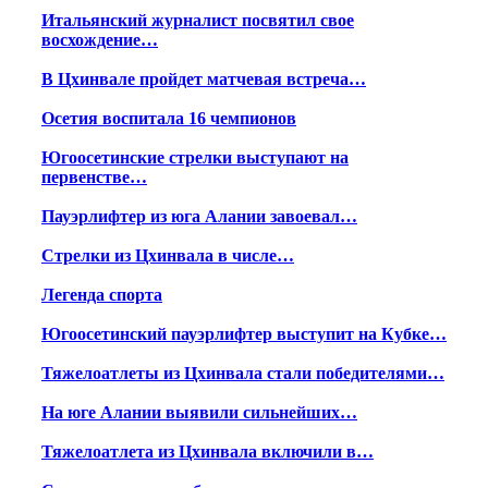
Итальянский журналист посвятил свое
восхождение…
В Цхинвале пройдет матчевая встреча…
Осетия воспитала 16 чемпионов
Югоосетинские стрелки выступают на
первенстве…
Пауэрлифтер из юга Алании завоевал…
Стрелки из Цхинвала в числе…
Легенда спорта
Югоосетинский пауэрлифтер выступит на Кубке…
Тяжелоатлеты из Цхинвала стали победителями…
На юге Алании выявили сильнейших…
Тяжелоатлета из Цхинвала включили в…