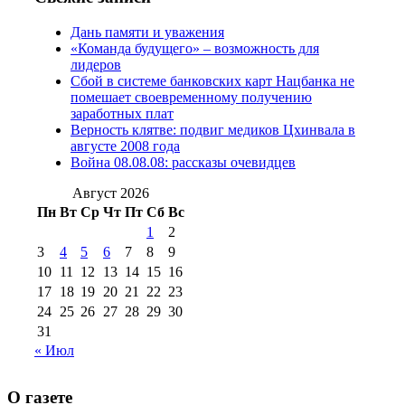
№97 11 августа
июля 2017 г
(13)
Дань памяти и уважения
2012 г
(15)
№97 30 июля 2015 г
«Команда будущего» – возможность для
(15)
лидеров
№98 1 августа 2015 г
(10)
№98 2
Сбой в системе банковских карт Нацбанка не
августа 2016 г
(10)
№98 5 июля 2014 г
(10)
помешает своевременному получению
№98 14
заработных плат
№98 8 августа 2013 г
(9)
Верность клятве: подвиг медиков Цхинвала в
августа 2012 г
(14)
августе 2008 года
№98+99 11 июля
Война 08.08.08: рассказы очевидцев
№99 4 августа
2017 г
(9)
№99 4 августа 2015 г
(6)
2016 г
(12)
№99 16
Август 2026
№99 8 июля 2014 г
(9)
Пн
Вт
Ср
Чт
Пт
Сб
Вс
№99+100 10
августа 2012 г
(11)
1
2
августа 2013 г
(12)
3
4
5
6
7
8
9
10
11
12
13
14
15
16
17
18
19
20
21
22
23
24
25
26
27
28
29
30
31
« Июл
О газете