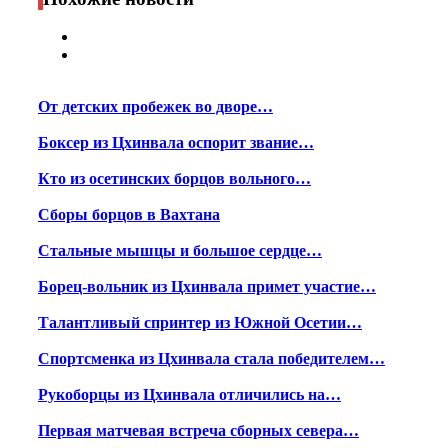
От детских пробежек во дворе…
Боксер из Цхинвала оспорит звание…
Кто из осетинских борцов вольного…
Сборы борцов в Вахтана
Стальные мышцы и большое сердце…
Борец-вольник из Цхинвала примет участие…
Талантливый спринтер из Южной Осетии…
Спортсменка из Цхинвала стала победителем…
Рукоборцы из Цхинвала отличились на…
Первая матчевая встреча сборных севера…