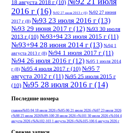
№92 21 июля
18 августа 2018 г
(10)
2016 г
(16)
№92 27 июня
№92 27 июля 2013 г
(6)
№93 23 июля 2016 г
(13)
2017 г
(8)
№93 29 июня 2017 г
(12)
№93 30 июля
№93+94 23 июля 2015 г
(11)
2013 г
(10)
№93+94 28 июня 2014 г
(13)
№94 1
№94 1 июля 2017 г
(11)
августа 2013 г
(8)
№94 26 июля 2016 г
(12)
№95 1 июля 2014
№95 7
№95 4 июля 2017 г
(10)
г
(8)
августа 2012 г
(11)
№95 25 июля 2015 г
№95 28 июля 2016 г
(14)
(10)
№95+96 3 августа 2013 г
(11)
№96 6
Последние номера
№96 9 августа 2012
июля 2017 г
(11)
г
(13)
№96+97 3
№96 28 июля 2015 г
(9)
главное
№93-94 18 июля 2026 г
№95-96 21 июля 2026 г
№97 23 июля 2026
г
№98 25 июля 2026
№99-100 28 июля 2026 г
№101 30 июля 2026 г
№104 4
№96+97 30 июля
июля 2014 г
(10)
августа 2026 г
№№102-103 1 августа 2026 г
№№105-106 6 августа 2026 г
2016 г
(13)
№97 8
№97 6 августа 2013 г
(6)
Свежие записи