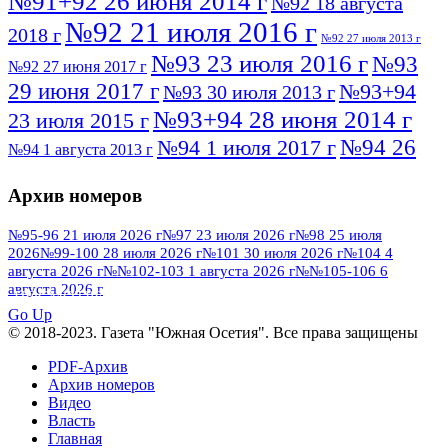
№91+92 26 июня 2014 г
№92 18 августа
№92 21 июля 2016 г
2018 г
№92 27 июля 2013 г
№93 23 июля 2016 г
№93
№92 27 июня 2017 г
29 июня 2017 г
№93+94
№93 30 июля 2013 г
№93+94 28 июня 2014 г
23 июля 2015 г
№94 26
№94 1 июля 2017 г
№94 1 августа 2013 г
июля 2016 г
№95 4 июля 2017 г
№95 1 июля 2014 г
Архив номеров
№95 7 августа 2012 г
№95 25 июля 2015 г
№95 28 июля 2016 г
№95+96 3 августа
№95-96 21 июля 2026 г
№97 23 июля 2026 г
№98 25 июля
2026
№99-100 28 июля 2026 г
№101 30 июля 2026 г
№104 4
№96 9 августа
2013 г
№96 6 июля 2017 г
августа 2026 г
№№102-103 1 августа 2026 г
№№105-106 6
2012 г
№96+97 3 июля 2014 г
августа 2026 г
№96 28 июля 2015 г
ПОСМОТРЕТЬ ВСЕ
№96+97 30 июля 2016 г
№97
Go Up
№97 6 августа 2013 г
© 2018-2023. Газета "Южная Осетия". Все права защищены
№97 11 августа 2012 г
8 июля 2017 г
PDF-Архив
№97 30 июля 2015 г
№98 1 августа 2015 г
Архив номеров
Видео
№98 2 августа 2016 г
№98 5 июля 2014 г
№98 8
Власть
№98 14 августа 2012 г
августа 2013 г
Главная