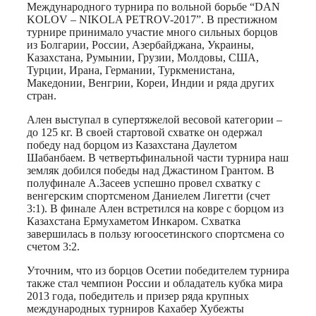
Международного турнира по вольной борьбе “DAN
KOLOV – NIKOLA PETROV-2017”. В престижном
турнире принимало участие много сильных борцов
из Болгарии, России, Азербайджана, Украины,
Казахстана, Румынии, Грузии, Молдовы, США,
Турции, Ирана, Германии, Туркменистана,
Македонии, Венгрии, Кореи, Индии и ряда других
стран.
Ален выступал в супертяжелой весовой категории –
до 125 кг. В своей стартовой схватке он одержал
победу над борцом из Казахстана Даулетом
Шабанбаем. В четвертьфинальной части турнира наш
земляк добился победы над Джастином Грантом. В
полуфинале А.Засеев успешно провел схватку с
венгерским спортсменом Даниелем Лигетти (счет
3:1). В финале Ален встретился на ковре с борцом из
Казахстана Ермухаметом Инкаром. Схватка
завершилась в пользу югоосетинского спортсмена со
счетом 3:2.
Уточним, что из борцов Осетии победителем турнира
также стал чемпион России и обладатель кубка мира
2013 года, победитель и призер ряда крупных
международных турниров Кахабер Хубежты