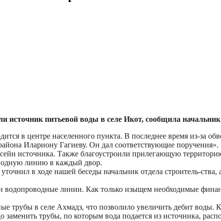
 источник питьевой воды в селе Икот, сообщила начальни
дится в центре населенного пункта. В последнее время из-за об
района Илариону Гагиеву. Он дал соответствующие поручения».
сейн источника. Также благоустроили прилегающую территорию.
водную линию в каждый двор.
к уточнил в ходе нашей беседы начальник отдела строитель-ст
и водопроводные линии. Как только изыщем необходимые финанс
е трубы в селе Ахмадз, что позволило увеличить дебит воды. 
о заменить трубы, по которым вода подается из источника, расп