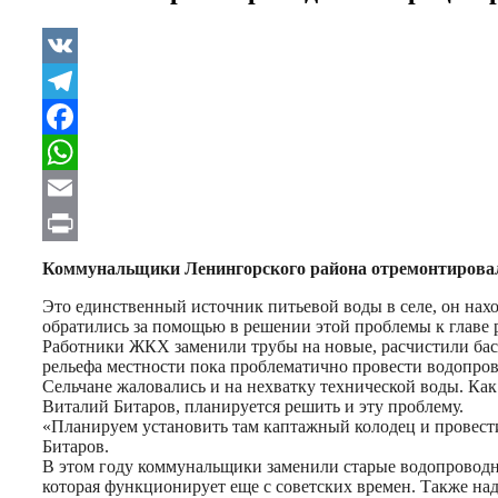
VK
Telegram
Facebook
WhatsApp
Email
Print
Коммунальщики Ленингорского района отремонтировали
Это единственный источник питьевой воды в селе, он нахо
обратились за помощью в решении этой проблемы к главе 
Работники ЖКХ заменили трубы на новые, расчистили бас
рельефа местности пока проблематично провести водопро
Сельчане жаловались и на нехватку технической воды. Ка
Виталий Битаров, планируется решить и эту проблему.
«Планируем установить там каптажный колодец и провест
Битаров.
В этом году коммунальщики заменили старые водопроводны
которая функционирует еще с советских времен. Также над