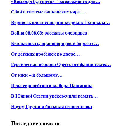
«Команда будущего» – возможность для…
Сбой в системе банковских карт…
Верность клятве: подвиг медиков Цхинвала…
Война 08.08.08: рассказы очевидцев
Безопасность, правопорядок и борьба с…
От детских пробежек во дворе…
Героическая оборона Одессы от фашистских…
От идеи – к большому…
Цена европейского выбора Пашиняна
В Южной Осетии увековечили память…
Науру, Грузия и большая геополитика
Последние новости