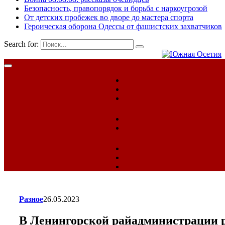
Безопасность, правопорядок и борьба с наркоугрозой
От детских пробежек во дворе до мастера спорта
Героическая оборона Одессы от фашистских захватчиков
Search for:
Разное
26.05.2023
В Ленингорской райадминистрации 