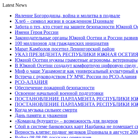
Latest News
Явление Богородицы, война и молитва в подвале
Хлеб – символ жизни в осажденном Цхинвале
Забота о тех, кто стоит на защите безопасности Южной О
Имени Героя России
Законодательные органы Южной Осетии и России развив
100 миллионов для гражданских инициатив
Марат Камболов посетил Ленингорский район
УКАЗ ПРЕЗИДЕНТА РЕСПУБЛИКИ ЮЖНАЯ ОСЕТИ
Южной Осетии нужны грамотные агрономы, ветеринары, 
В Южной Осетии создадут комфортную цифровую среду 
Миф о чаше Уацамонгæ как универсальный культурный 
Встреча с руководством ГУ МЧС России по РСО-Алания
РСО-АЛАНИЯ
Обеспечение пожарной безопасности
Освоение начальной военной подготовки
ПОСТАНОВЛЕНИЕ ПАРЛАМЕНТА РЕСПУБЛИКИ Ю
ПОСТАНОВЛЕНИЕ ПАРЛАМЕНТА РЕСПУБЛИКИ Ю
Когда музыка сильнее смерти
Дань памяти и уважения
«Команда будущего» – возможность для лидеров
Сбой в системе банковских карт Нацбанка не помешает 
Верность клятве: подвиг медиков Цхинвала в августе 200
Война 08.08.08: рассказы очевидцев