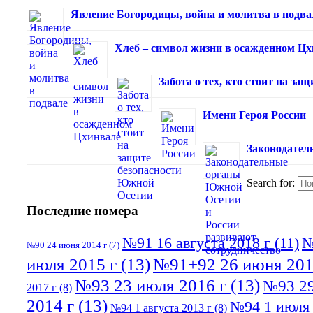
Явление Богородицы, война и молитва в подва
Хлеб – символ жизни в осажденном Ц
Забота о тех, кто стоит на з
Имени Героя России
Законодател
Search for:
Последние номера
№91 16 августа 2018 г
(11)
№
№90 24 июня 2014 г
(7)
июля 2015 г
(13)
№91+92 26 июня 201
№93 23 июля 2016 г
(13)
№93 29
2017 г
(8)
2014 г
(13)
№94 1 июля 
№94 1 августа 2013 г
(8)