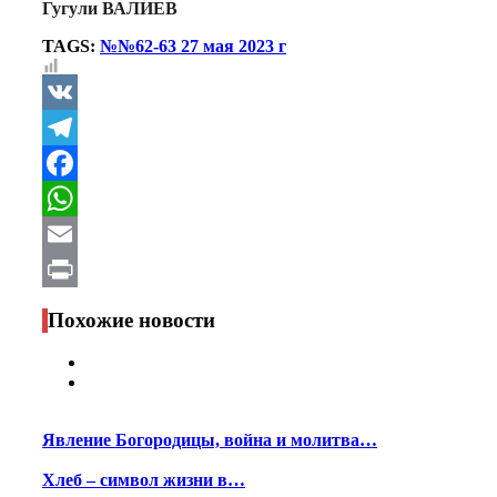
Гугули ВАЛИЕВ
TAGS:
№№62-63 27 мая 2023 г
VK
Telegram
Facebook
WhatsApp
Email
Print
Похожие новости
Явление Богородицы, война и молитва…
Хлеб – символ жизни в…