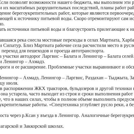
Если позволят возможности нашего бюджета, мы выполним эти ра
 и их масштабных разрушительных последствий, планы работ р
дение берегоукрепительных работ, которые являются первоочер
гающей к источнику питьевой воды. Скоро отремонтируют сам ис
ло.
ать источники питьевой воды и благоустроить прилегающие к н
вавшаяся река снесла мостовые переходы в селах Мартиата, Хар
 Сипатур. Близ Мартиата рабочие села расчистили место в русле
 переход для пешеходов и проезда автотранспорта.
участки автодорог Ларгвис – Балата и Ленингор – Балата селей
и Ленингор – Ахмадз.
ороги и ее расширение. Проблемные участки выравнивают и обс
енингор – Ахмадз, Ленингор – Ларгвис, Раздахан – Тыджыта, За
цу июля.
 в распоряжении ЖКХ тракторов, бульдозеров и другой техники
 она устарела, часто выходит из строя и сроки выполнения работ
, что в наших силах, чтобы в полном объеме выполнить предусм
оукрепительные работы. «Спецтехника углубляет русло реки, а б
оста через р.Ксан у въезда в Ленингор. Аналогичные берегоук
гарской и Заккорской школах.