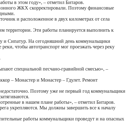
боты в этом году», – отметил Битаров.
айонного ЖКХ скорректировали. Поэтому финансовые
едными.
точник и расположенное в двух километрах от села
им территории. Эти работы планируется выполнить к
бау и Сипатур. На сегодняшний день коммунальщики
 реки, чтобы автотранспорт мог проезжать через реку
.
ыпают специальной песчано-гравийной смесью», –
ккор – Монастер и Монастер – Гдулет. Ремонт
 недостаточно. Поэтому уже не первый год коммунальщики
 затягиваются.
отренные в нашем плане работы», – отметил Битаров.
ерега укрепляются. Мы должны завершить все к началу
репительные работы коммунальщики проведут и на опасных