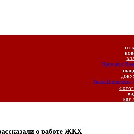
О Г
НОВ
ВЛ
Президент
Пра
ОБЩ
ДОКУ
Указы Президента
ФОТОГ
ВИ
PDF-
рассказали о работе ЖКХ