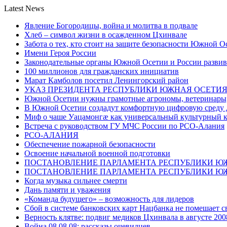
Latest News
Явление Богородицы, война и молитва в подвале
Хлеб – символ жизни в осажденном Цхинвале
Забота о тех, кто стоит на защите безопасности Южной О
Имени Героя России
Законодательные органы Южной Осетии и России развив
100 миллионов для гражданских инициатив
Марат Камболов посетил Ленингорский район
УКАЗ ПРЕЗИДЕНТА РЕСПУБЛИКИ ЮЖНАЯ ОСЕТИ
Южной Осетии нужны грамотные агрономы, ветеринары, 
В Южной Осетии создадут комфортную цифровую среду 
Миф о чаше Уацамонгæ как универсальный культурный 
Встреча с руководством ГУ МЧС России по РСО-Алания
РСО-АЛАНИЯ
Обеспечение пожарной безопасности
Освоение начальной военной подготовки
ПОСТАНОВЛЕНИЕ ПАРЛАМЕНТА РЕСПУБЛИКИ Ю
ПОСТАНОВЛЕНИЕ ПАРЛАМЕНТА РЕСПУБЛИКИ Ю
Когда музыка сильнее смерти
Дань памяти и уважения
«Команда будущего» – возможность для лидеров
Сбой в системе банковских карт Нацбанка не помешает 
Верность клятве: подвиг медиков Цхинвала в августе 200
Война 08.08.08: рассказы очевидцев