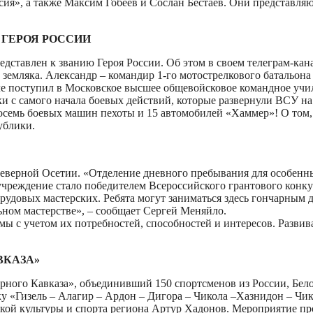
ссия», а также Максим Гобеев и Сослан Бестаев. Они представля
 ГЕРОЯ РОССИИ
ставлен к званию Героя России. Об этом в своем телеграм-кан
земляка. Александр – командир 1-го мотострелкового батальона 
е поступил в Московское высшее общевойсковое командное учи
и с самого начала боевых действий, которые развернули ВСУ н
семь боевых машин пехоты и 15 автомобилей «Хаммер»! О том, 
ублики.
еверной Осетии. «Отделение дневного пребывания для особенны
ц-учреждение стало победителем Всероссийского грантового кон
удовых мастерских. Ребята могут заниматься здесь гончарным д
ьном мастерстве», – сообщает Сергей Меняйло.
ы с учетом их потребностей, способностей и интересов. Развива
ВКАЗА»
ного Кавказа», объединивший 150 спортсменов из России, Бело
у «Гизель – Алагир – Ардон – Дигора – Чикола –Хазнидон – Чико
ской культуры и спорта региона Артур Хадонов. Мероприятие пр