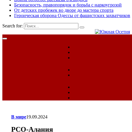
Безопасность, правопорядок и борьба с наркоугрозой
От детских пробежек во дворе до мастера спорта
Героическая оборона Одессы от фашистских захватчиков
Search for:
В мире
19.09.2024
РСО-Алания