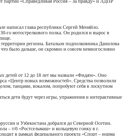
ют партии «Справедливая Россия – За правду» и ЛДПР
але написал глава республики Сергей Меняйло.
30-го мотострелкового полка. Он родился и вырос в
лище.
а территории региона. Батальон подполковника Данилова
что было дальше, он скромно и совсем немногословно
х детей от 12 до 18 лет мы назвали «Фидæн». Оно
курса «Центр новых возможностей». Средства позволили
елом, танцами, вокалом, попробуют себя в лоскутном
ться дети будут через игры, упражнения и интерактивные
руссии и Узбекистана добрался до Северной Осетии.
ла – т/б «Ростсельмаш» и кольцевую гонку в г.
оходит в рамках федерального проекта «Спорт – норма