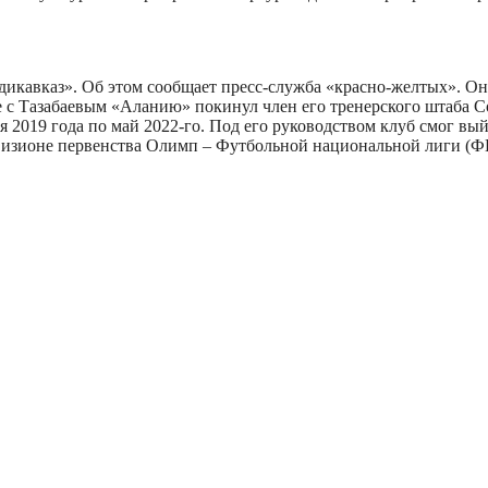
икавказ». Об этом сообщает пресс-служба «красно-желтых». Он 
е с Тазабаевым «Аланию» покинул член его тренерского штаба С
2019 года по май 2022-го. Под его руководством клуб смог вый
ивизионе первенства Олимп – Футбольной национальной лиги (Ф