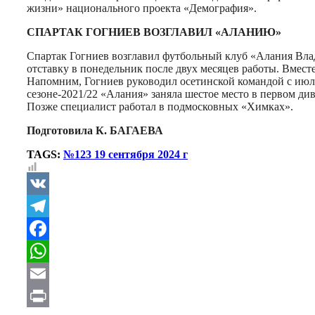
жизни» национального проекта «Демография».
СПАРТАК ГОГНИЕВ ВОЗГЛАВИЛ «АЛАНИЮ»
Спартак Гогниев возглавил футбольный клуб «Алания Влад
отставку в понедельник после двух месяцев работы. Вмест
Напомним, Гогниев руководил осетинской командой с июля 
сезоне-2021/22 «Алания» заняла шестое место в первом д
Позже специалист работал в подмосковных «Химках».
Подготовила К. БАГАЕВА
TAGS:
№123 19 сентября 2024 г
VK
Telegram
Facebook
WhatsApp
Email