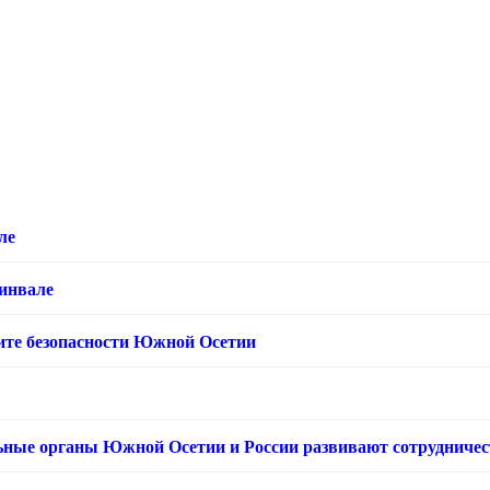
ле
хинвале
ащите безопасности Южной Осетии
ьные органы Южной Осетии и России развивают сотрудничес