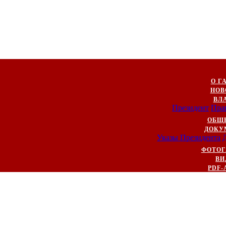
О Г
НОВ
ВЛ
Президент
Пра
ОБЩ
ДОКУ
Указы Президента
ФОТОГ
ВИ
PDF-