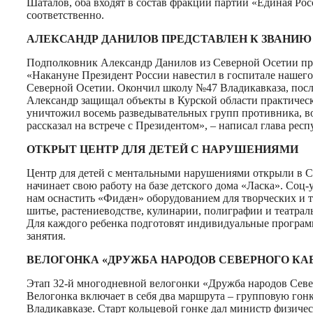
Шаталов, оба входят в состав фракции партии «Единая Ро
соответственно.
АЛЕКСАНДР ДАНИЛОВ ПРЕДСТАВЛЕН К ЗВАНИЮ
Подполковник Александр Данилов из Северной Осетии пред
«Накануне Президент России навестил в госпитале нашего 
Северной Осетии. Окончил школу №47 Владикавказа, посл
Александр защищал объекты в Курской области практическ
уничтожил восемь разведывательных групп противника, во
рассказал на встрече с Президентом», – написал глава респ
ОТКРЫТ ЦЕНТР ДЛЯ ДЕТЕЙ С НАРУШЕНИЯМИ
Центр для детей с ментальными нарушениями открыли в С
начинает свою работу на базе детского дома «Ласка». Со
нам оснастить «Фидæн» оборудованием для творческих и тр
шитье, растениеводстве, кулинарии, полиграфии и театрал
Для каждого ребенка подготовят индивидуальные программ
занятия.
ВЕЛОГОНКА «ДРУЖБА НАРОДОВ СЕВЕРНОГО КА
Этап 32-й многодневной велогонки «Дружба народов Север
Велогонка включает в себя два маршрута – групповую гонк
Владикавказе. Старт кольцевой гонке дал министр физиче