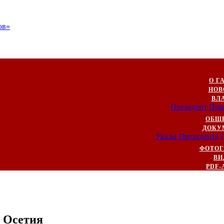
ов»
О Г
НОВ
ВЛ
Президент
Пра
ОБЩ
ДОКУ
Указы Президента
ФОТОГ
ВИ
PDF-
 Осетия