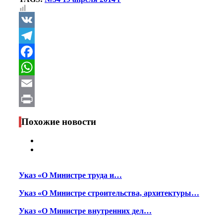
VK
Telegram
Facebook
WhatsApp
Email
Print
Похожие новости
Указ «О Министре труда и…
Указ «О Министре строительства, архитектуры…
Указ «О Министре внутренних дел…