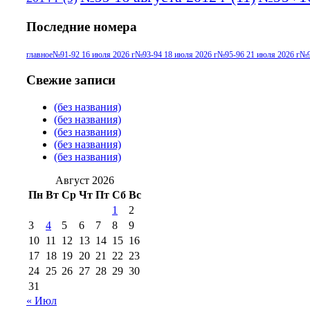
Последние номера
главное
№91-92 16 июля 2026 г
№93-94 18 июля 2026 г
№95-96 21 июля 2026 г
№9
Свежие записи
(без названия)
(без названия)
(без названия)
(без названия)
(без названия)
Август 2026
Пн
Вт
Ср
Чт
Пт
Сб
Вс
1
2
3
4
5
6
7
8
9
10
11
12
13
14
15
16
17
18
19
20
21
22
23
24
25
26
27
28
29
30
31
« Июл