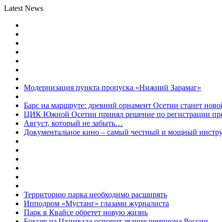
Latest News
Модернизация пункта пропуска «Нижний Зарамаг»
Барс на маршруте: древний орнамент Осетии станет ново
ЦИК Южной Осетии принял решение по регистрации пред
Август, который не забыть…
Документальное кино – самый честный и мощный инстр
Территорию парка необходимо расширять
Ипподром «Мустанг» глазами журналиста
Парк в Квайсе обретет новую жизнь
Боксер из Цхинвала оспорит звание чемпиона России