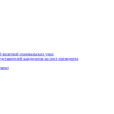
й визиткой цхинвальских улиц
ставителей кандидатов на пост президента
умент