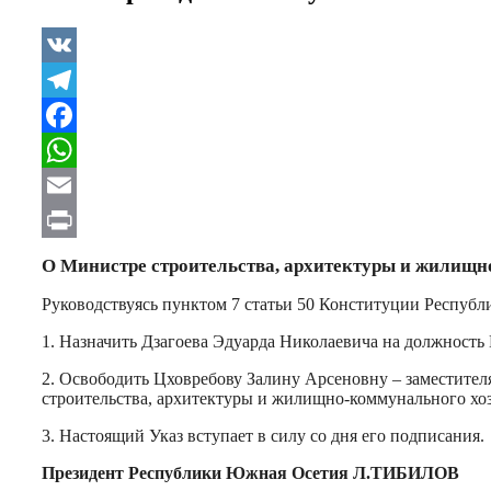
VK
Telegram
Facebook
WhatsApp
Email
Print
О Министре строительства, архитектуры и жилищ
Руководствуясь пунктом 7 статьи 50 Конституции Респуб
1. Назначить Дзагоева Эдуарда Николаевича на должност
2. Освободить Цховребову Залину Арсеновну – заместите
строительства, архитектуры и жилищно-коммунального хо
3. Настоящий Указ вступает в силу со дня его подписания.
Президент Республики Южная Осетия Л.ТИБИЛОВ