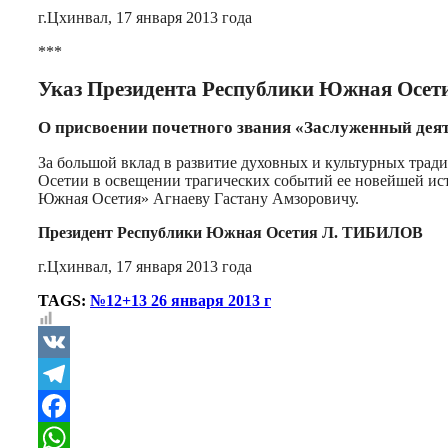
г.Цхинвал, 17 января 2013 года
***
Указ Президента Республики Южная Осет
О присвоении почетного звания «Заслуженный дея
За большой вклад в развитие духовных и культурных тра
Осетии в освещении трагических событий ее новейшей ист
Южная Осетия» Агнаеву Гастану Амзоровичу.
Президент Республики Южная Осетия Л. ТИБИЛОВ
г.Цхинвал, 17 января 2013 года
TAGS:
№12+13 26 января 2013 г
VK
Telegram
Facebook