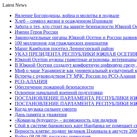
Latest News
Явление Богородицы, война и молитва в подвале
Хлеб – символ жизни в осажденном Цхинвале
Забота о тех, кто стоит на защите безопасности Южной О
Имени Героя России
Законодательные органы Южной Осетии и России развив
100 миллионов для гражданских инициатив
Марат Камболов посетил Ленингорский район
УКАЗ ПРЕЗИДЕНТА РЕСПУБЛИКИ ЮЖНАЯ ОСЕТИ
Южной Осетии нужны грамотные агрономы, ветеринары, 
В Южной Осетии создадут комфортную цифровую среду 
Миф о чаше Уацамонгæ как универсальный культурный 
Встреча с руководством ГУ МЧС России по РСО-Алания
РСО-АЛАНИЯ
Обеспечение пожарной безопасности
Освоение начальной военной подготовки
ПОСТАНОВЛЕНИЕ ПАРЛАМЕНТА РЕСПУБЛИКИ Ю
ПОСТАНОВЛЕНИЕ ПАРЛАМЕНТА РЕСПУБЛИКИ Ю
Когда музыка сильнее смерти
Дань памяти и уважения
«Команда будущего» – возможность для лидеров
Сбой в системе банковских карт Нацбанка не помешает 
Верность клятве: подвиг медиков Цхинвала в августе 200
Война 08.08.08: рассказы очевидцев