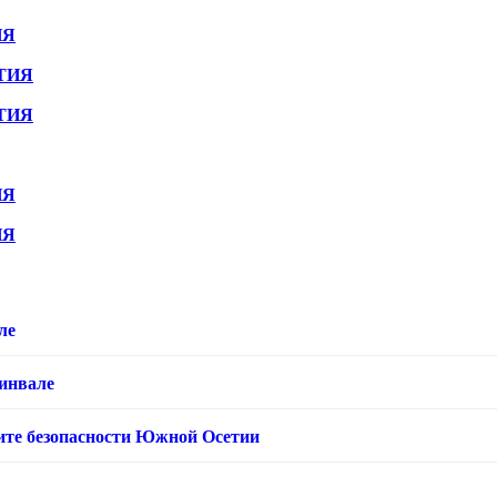
ИЯ
ТИЯ
ТИЯ
ИЯ
ИЯ
ле
хинвале
ащите безопасности Южной Осетии