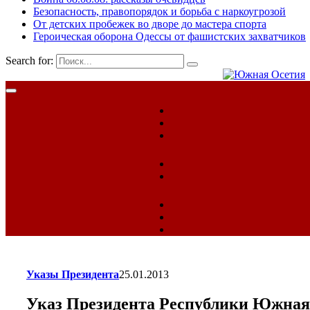
Безопасность, правопорядок и борьба с наркоугрозой
От детских пробежек во дворе до мастера спорта
Героическая оборона Одессы от фашистских захватчиков
Search for:
Указы Президента
25.01.2013
Указ Президента Республики Южная