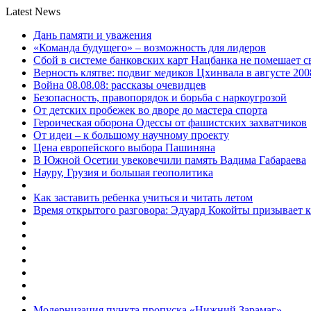
Latest News
Дань памяти и уважения
«Команда будущего» – возможность для лидеров
Сбой в системе банковских карт Нацбанка не помешает 
Верность клятве: подвиг медиков Цхинвала в августе 200
Война 08.08.08: рассказы очевидцев
Безопасность, правопорядок и борьба с наркоугрозой
От детских пробежек во дворе до мастера спорта
Героическая оборона Одессы от фашистских захватчиков
От идеи – к большому научному проекту
Цена европейского выбора Пашиняна
В Южной Осетии увековечили память Вадима Габараева
Науру, Грузия и большая геополитика
Как заставить ребенка учиться и читать летом
Время открытого разговора: Эдуард Кокойты призывает 
Модернизация пункта пропуска «Нижний Зарамаг»