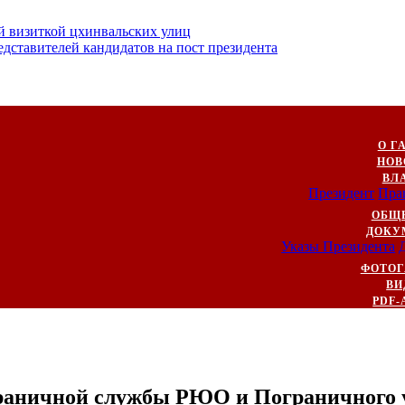
й визиткой цхинвальских улиц
ставителей кандидатов на пост президента
О Г
НОВ
ВЛ
Президент
Пра
ОБЩ
ДОКУ
Указы Президента
ФОТОГ
ВИ
PDF-
ограничной службы РЮО и Пограничног