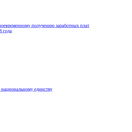
своевременному получению заработных плат
8 года
к национальному единству