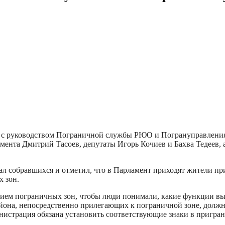
нта с руководством Пограничной службы РЮО и Погрануправлен
ента Дмитрий Тасоев, депутаты Игорь Кочиев и Бахва Тедеев, 
ал собравшихся и отметил, что в Парламент приходят жители пр
 зон.
нием пограничных зон, чтобы люди понимали, какие функции в
йона, непосредственно прилегающих к пограничной зоне, должны
нистрация обязана установить соответствующие знаки в пригран