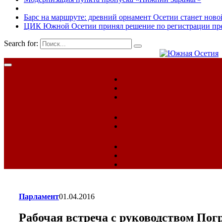
Барс на маршруте: древний орнамент Осетии станет ново
ЦИК Южной Осетии принял решение по регистрации пред
Search for:
Парламент
01.04.2016
Рабочая встреча с руководством П