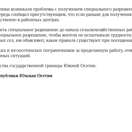
ублики возникали проблемы с получением специального разреше
едь сообщил присутствующим, что если раньше для получения 
ственно в районных центрах.
 специальное разрешение до начала сельскохозяйственных раб
ециальное разрешение, чтобы жители не испытывали трудности 
ных сел, им объясняют, какие правила существуют при посещени
ких и югоосетинских пограничников за проделанную работу, от
рных ситуаций.
йства государственной границы Южной Осетии.
спублики Южная Осетия