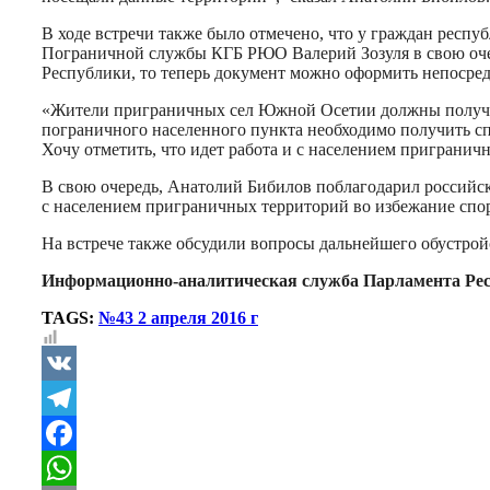
В ходе встречи также было отмечено, что у граждан респ
Пограничной службы КГБ РЮО Валерий Зозуля в свою очер
Республики, то теперь документ можно оформить непосред
«Жители приграничных сел Южной Осетии должны получить
пограничного населенного пункта необходимо получить сп
Хочу отметить, что идет работа и с населением пригранич
В свою очередь, Анатолий Бибилов поблагодарил российс
с населением приграничных территорий во избежание спо
На встрече также обсудили вопросы дальнейшего обустро
Информационно-аналитическая служба Парламента Ре
TAGS:
№43 2 апреля 2016 г
VK
Telegram
Facebook