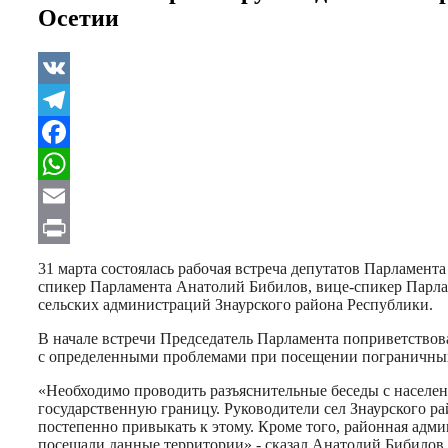
Осетии
VK
Telegram
Facebook
WhatsApp
Email
Print
31 марта состоялась рабочая встреча депутатов Парламе
спикер Парламента Анатолий Бибилов, вице-спикер Парлам
сельских администраций Знаурского района Республики.
В начале встречи Председатель Парламента поприветствов
с определенными проблемами при посещении пограничных
«Необходимо проводить разъяснительные беседы с населе
государственную границу. Руководители сел Знаурского ра
постепенно привыкать к этому. Кроме того, районная адми
посещали данные территории»,- сказал Анатолий Бибилов.