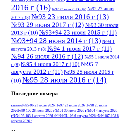
2016 г
(16)
№92 27 июня
№92 27 июля 2013 г
(6)
№93 23 июля 2016 г
(13)
2017 г
(8)
№93 29 июня 2017 г
(12)
№93 30 июля
№93+94 23 июля 2015 г
(11)
2013 г
(10)
№93+94 28 июня 2014 г
(13)
№94 1
№94 1 июля 2017 г
(11)
августа 2013 г
(8)
№94 26 июля 2016 г
(12)
№95 1 июля 2014
№95 7
№95 4 июля 2017 г
(10)
г
(8)
августа 2012 г
(11)
№95 25 июля 2015 г
№95 28 июля 2016 г
(14)
(10)
№95+96 3 августа 2013 г
(11)
№96 6
Последние номера
№96 9 августа 2012
июля 2017 г
(11)
г
(13)
№96+97 3
№96 28 июля 2015 г
(9)
главное
№95-96 21 июля 2026 г
№97 23 июля 2026 г
№98 25 июля
2026
№99-100 28 июля 2026 г
№101 30 июля 2026 г
№104 4 августа 2026
№96+97 30 июля
июля 2014 г
(10)
г
№№102-103 1 августа 2026 г
№№105-106 6 августа 2026 г
№№107-108 8
2016 г
(13)
№97 8
августа 2026 г
№97 6 августа 2013 г
(6)
№97 11 августа
июля 2017 г
(13)