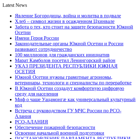
Latest News
Явление Богородицы, война и молитва в подвале
Хлеб – символ жизни в осажденном Цхинвале
Забота о тех, кто стоит на защите безопасности Южной
Осетии
Имени Героя России
Законодательные органы Южной Осетии и России
развивают сотрудничество
100 миллионов для гражданских инициатив
Марат Камболов посетил Ленингорский район
УКАЗ ПРЕЗИДЕНТА РЕСПУБЛИКИ ЮЖНАЯ
ОСЕТИЯ
Южной Осетии нужны грамотные агрономы,
ветеринары, технологи и специалисты по переработке
В Южной Осетии создадут комфортную цифровую
среду для населения
Миф о чаше Уацамонгæ как универсальный культурный
код
Встреча с руководством ГУ МЧС России по РСО-
Алания
РСО-АЛАНИЯ
Обеспечение пожарной безопасности
Освоение начальной военной подготовки
ПОСТАНОВЛЕНИЕ ПАРЛАМЕНТА РЕСПУБЛИКИ