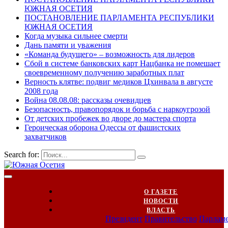
ЮЖНАЯ ОСЕТИЯ
ПОСТАНОВЛЕНИЕ ПАРЛАМЕНТА РЕСПУБЛИКИ
ЮЖНАЯ ОСЕТИЯ
Когда музыка сильнее смерти
Дань памяти и уважения
«Команда будущего» – возможность для лидеров
Сбой в системе банковских карт Нацбанка не помешает
своевременному получению заработных плат
Верность клятве: подвиг медиков Цхинвала в августе
2008 года
Война 08.08.08: рассказы очевидцев
Безопасность, правопорядок и борьба с наркоугрозой
От детских пробежек во дворе до мастера спорта
Героическая оборона Одессы от фашистских
захватчиков
Search for:
О ГАЗЕТЕ
НОВОСТИ
ВЛАСТЬ
Президент
Правительство
Парлам