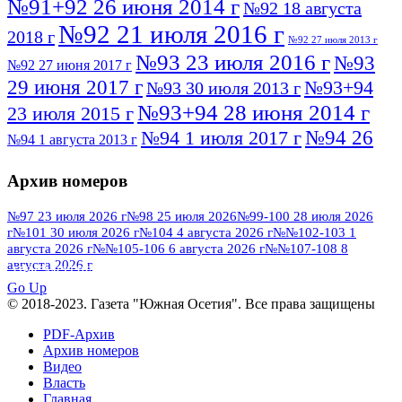
№91+92 26 июня 2014 г
№92 18 августа
№92 21 июля 2016 г
2018 г
№92 27 июля 2013 г
№93 23 июля 2016 г
№93
№92 27 июня 2017 г
29 июня 2017 г
№93+94
№93 30 июля 2013 г
№93+94 28 июня 2014 г
23 июля 2015 г
№94 26
№94 1 июля 2017 г
№94 1 августа 2013 г
июля 2016 г
№95 4 июля 2017 г
№95 1 июля 2014 г
Архив номеров
№95 7 августа 2012 г
№95 25 июля 2015 г
№95 28 июля 2016 г
№95+96 3 августа
№97 23 июля 2026 г
№98 25 июля 2026
№99-100 28 июля 2026
г
№101 30 июля 2026 г
№104 4 августа 2026 г
№№102-103 1
№96 9 августа
2013 г
№96 6 июля 2017 г
августа 2026 г
№№105-106 6 августа 2026 г
№№107-108 8
2012 г
№96+97 3 июля 2014 г
августа 2026 г
№96 28 июля 2015 г
ПОСМОТРЕТЬ ВСЕ
№96+97 30 июля 2016 г
№97
Go Up
№97 6 августа 2013 г
© 2018-2023. Газета "Южная Осетия". Все права защищены
№97 11 августа 2012 г
8 июля 2017 г
PDF-Архив
№97 30 июля 2015 г
№98 1 августа 2015 г
Архив номеров
Видео
№98 2 августа 2016 г
№98 5 июля 2014 г
№98 8
Власть
№98 14 августа 2012 г
августа 2013 г
Главная