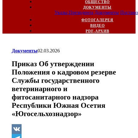
ОБЩЕСТВО
ДОКУМЕНТЫ
Указы Президента
Документы
Постано
ФОТОГАЛЕРЕЯ
ВИДЕО
PDF-АРХИВ
Документы
02.03.2026
Приказ Об утверждении
Положения о кадровом резерве
Службы государственного
ветеринарного и
фитосанитарного надзора
Республики Южная Осетия
«Югосельхознадзор»