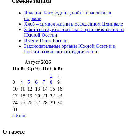
Свежие записи
2012 г
(15)
№97 30 июля 2015 г
Явление Богородицы, война и молитва в
(15)
подвале
№98 1 августа 2015 г
(10)
№98 2
Хлеб – символ жизни в осажденном Цхинвале
августа 2016 г
(10)
№98 5 июля 2014 г
(10)
Забота о тех, кто стоит на защите безопасности
№98 14
Южной Осетии
№98 8 августа 2013 г
(9)
Имени Героя России
августа 2012 г
(14)
Законодательные органы Южной Осетии и
№98+99 11 июля
России развивают сотрудничество
№99 4 августа
2017 г
(9)
№99 4 августа 2015 г
(6)
2016 г
(12)
№99 16
Август 2026
№99 8 июля 2014 г
(9)
Пн
Вт
Ср
Чт
Пт
Сб
Вс
№99+100 10
августа 2012 г
(11)
1
2
августа 2013 г
(12)
3
4
5
6
7
8
9
10
11
12
13
14
15
16
17
18
19
20
21
22
23
24
25
26
27
28
29
30
31
« Июл
О газете