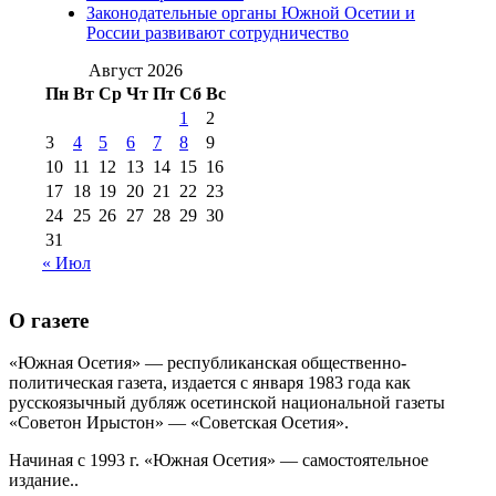
августа 2012 г
(14)
Законодательные органы Южной Осетии и
№98+99 11 июля
России развивают сотрудничество
№99 4 августа
2017 г
(9)
№99 4 августа 2015 г
(6)
2016 г
(12)
№99 16
Август 2026
№99 8 июля 2014 г
(9)
Пн
Вт
Ср
Чт
Пт
Сб
Вс
№99+100 10
августа 2012 г
(11)
1
2
августа 2013 г
(12)
3
4
5
6
7
8
9
10
11
12
13
14
15
16
17
18
19
20
21
22
23
24
25
26
27
28
29
30
31
« Июл
О газете
«Южная Осетия» — республиканская общественно-
политическая газета, издается с января 1983 года как
русскоязычный дубляж осетинской национальной газеты
«Советон Ирыстон» — «Советская Осетия».
Начиная с 1993 г. «Южная Осетия» — самостоятельное
издание..