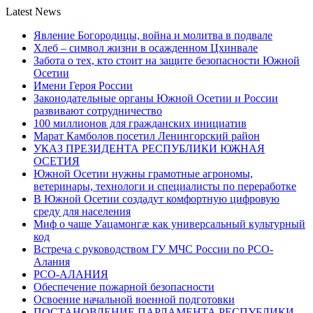
Latest News
Явление Богородицы, война и молитва в подвале
Хлеб – символ жизни в осажденном Цхинвале
Забота о тех, кто стоит на защите безопасности Южной
Осетии
Имени Героя России
Законодательные органы Южной Осетии и России
развивают сотрудничество
100 миллионов для гражданских инициатив
Марат Камболов посетил Ленингорский район
УКАЗ ПРЕЗИДЕНТА РЕСПУБЛИКИ ЮЖНАЯ
ОСЕТИЯ
Южной Осетии нужны грамотные агрономы,
ветеринары, технологи и специалисты по переработке
В Южной Осетии создадут комфортную цифровую
среду для населения
Миф о чаше Уацамонгæ как универсальный культурный
код
Встреча с руководством ГУ МЧС России по РСО-
Алания
РСО-АЛАНИЯ
Обеспечение пожарной безопасности
Освоение начальной военной подготовки
ПОСТАНОВЛЕНИЕ ПАРЛАМЕНТА РЕСПУБЛИКИ