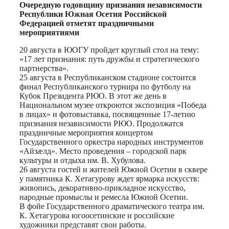
Print
Очередную годовщину признания независимости
Республики Южная Осетия Российской
Федерацией отметят праздничными
мероприятиями
20 августа в ЮОГУ пройдет круглый стол на тему:
«17 лет признания: путь дружбы и стратегического
партнерства».
25 августа в Республиканском стадионе состоится
финал Республиканского турнира по футболу на
Кубок Президента РЮО. В этот же день в
Национальном музее откроются экспозиция «Победа
в лицах» и фотовыставка, посвященные 17-летию
признания независимости РЮО. Продолжатся
праздничные мероприятия концертом
Государственного оркестра народных инструментов
«Айзæлд». Место проведения – городской парк
культуры и отдыха им. В. Хубулова.
26 августа гостей и жителей Южной Осетии в сквере
у памятника К. Хетагурову ждет ярмарка искусств:
живопись, декоративно-прикладное искусство,
народные промыслы и ремесла Южной Осетии.
В фойе Государственного драматического театра им.
К. Хетагурова югоосетинские и российские
художники представят свои работы.