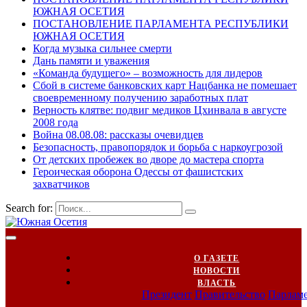
ЮЖНАЯ ОСЕТИЯ
ПОСТАНОВЛЕНИЕ ПАРЛАМЕНТА РЕСПУБЛИКИ
ЮЖНАЯ ОСЕТИЯ
Когда музыка сильнее смерти
Дань памяти и уважения
«Команда будущего» – возможность для лидеров
Сбой в системе банковских карт Нацбанка не помешает
своевременному получению заработных плат
Верность клятве: подвиг медиков Цхинвала в августе
2008 года
Война 08.08.08: рассказы очевидцев
Безопасность, правопорядок и борьба с наркоугрозой
От детских пробежек во дворе до мастера спорта
Героическая оборона Одессы от фашистских
захватчиков
Search for:
О ГАЗЕТЕ
НОВОСТИ
ВЛАСТЬ
Президент
Правительство
Парлам