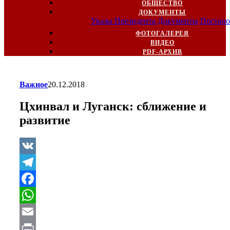
ОБЩЕСТВО
ДОКУМЕНТЫ
Указы Президента
Документы
Постано
ФОТОГАЛЕРЕЯ
ВИДЕО
PDF-АРХИВ
Важное
20.12.2018
Цхинвал и Луганск: сближение и
развитие
VK
Telegram
Facebook
WhatsApp
Email