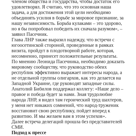
членом общества и государства, чтобы достаток его
удовлетворял. Я считаю, что это основная наша
задача, а для достижения этой цели необходимо
объединять усилия в борьбе за мировое признание, за
нашу независимость. Борьба кулаками – это здорово,
но я бы попробовал победить их сначала разумом», –
заявил Пасечник.
Глава ЛНР также выразил надежду, что встречи с
югоосетинской стороной, проведенные в рамках
визита, пройдут в плодотворной работе, которая,
несомненно, принесет положительные результаты.
По мнению Леонида Пасечника, необходимо доказать
мировому сообществу, что руководство обеих
республик эффективно выражает интересы народа, а
не отдельной группы олигархов, как это делается на
Западной Украине, где руководят западные силы.
Анатолий Бибилов поддержал коллегу: «Наше дело –
правое и победа будет за нами. Зная трудолюбие
народа ЛНР, я видел там героический труд шахтеров,
у меня нет никаких сомнений, что народ-труженик
восстановит свою республику, пойдет вперед к
развитию. И мы желаем вам в этом успехов».
Далее встреча делегаций прошла без представителей
СМИ.
Подход к прессе