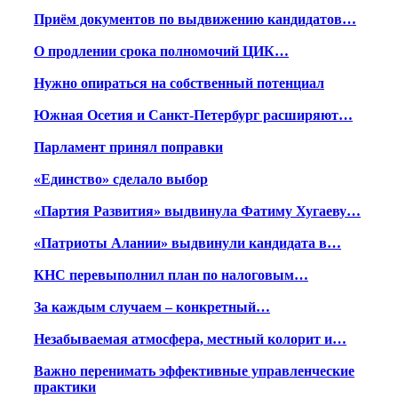
Приём документов по выдвижению кандидатов…
О продлении срока полномочий ЦИК…
Нужно опираться на собственный потенциал
Южная Осетия и Санкт-Петербург расширяют…
Парламент принял поправки
«Единство» сделало выбор
«Партия Развития» выдвинула Фатиму Хугаеву…
«Патриоты Алании» выдвинули кандидата в…
КНС перевыполнил план по налоговым…
За каждым случаем – конкретный…
Незабываемая атмосфера, местный колорит и…
Важно перенимать эффективные управленческие
практики