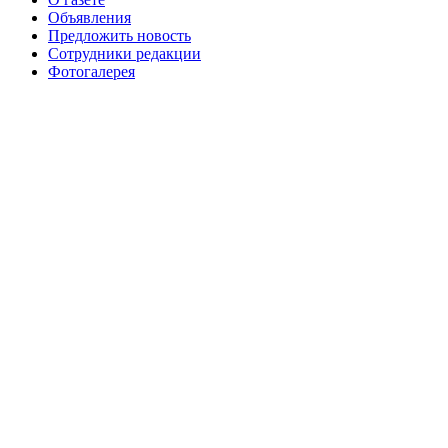
№99+100 10 августа 2013 г
августа 2012 г
Объявления
Предложить новость
Сотрудники редакции
Фотогалерея