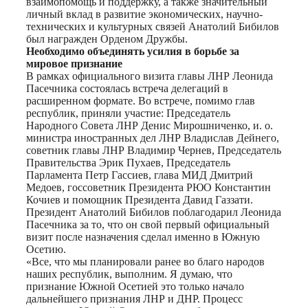
взаимопомощь и поддержку, а также значительный
личный вклад в развитие экономических, научно-
технических и культурных связей Анатолий Бибилов
был награжден Орденом Дружбы.
Необходимо объединять усилия в борьбе за
мировое признание
В рамках официального визита главы ЛНР Леонида
Пасечника состоялась встреча делегаций в
расширенном формате. Во встрече, помимо глав
республик, приняли участие: Председатель
Народного Совета ЛНР Денис Мирошниченко, и. о.
министра иностранных дел ЛНР Владислав Дейнего,
советник главы ЛНР Владимир Чернев, Председатель
Правительства Эрик Пухаев, Председатель
Парламента Петр Гассиев, глава МИД Дмитрий
Медоев, госсоветник Президента РЮО Константин
Кочиев и помощник Президента Давид Газзати.
Президент Анатолий Бибилов поблагодарил Леонида
Пасечника за то, что он свой первый официальный
визит после назначения сделал именно в Южную
Осетию.
«Все, что мы планировали ранее во благо народов
наших республик, выполним. Я думаю, что
признание Южной Осетией это только начало
дальнейшего признания ЛНР и ДНР. Процесс