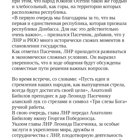
при этом, что народ Южной Осетии такой же гордый
и хлебосольный, как горы, на территории которых
расположена республика.
«В первую очередь мы благодарны за то, что вы
первая и единственная республика, которая признала
республики Донбасса. Для нас это действительно
очень важно», – признался Пасечник, добавив, что у
ЛНР и РЮО много исторически схожих моментов в
становлении государства.
Как отметил Пасечник, ЛНР приходится развиваться
в экономически сложных условиях. Он выразил
уверенность, что в ходе общения будут обсуждены
совместные пути решения важных вопросов.
Во время встречи, со словами: «Пусть идеи и
стремления наших народов, как выпущенная стрела,
всегда будут достигать своей цели», Анатолий
Бибилов преподнес в дар Леониду Пасечнику
аланский лук со стрелами и символ «Три слезы Бога»
ручной работы.
В свою очередь, глава ЛНР передал Анатолию
Бибилову икону Георгия Победоносца.
Указом главы ЛНР Леонида Пасечника, за особые
заслуги в укреплении мира, дружбы и
сотрудничества с ЛНР, плодотворную деятельность