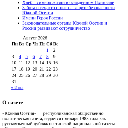
Хлеб – символ жизни в осажденном Цхинвале
августа 2016 г
(10)
№98 5 июля 2014 г
(10)
Забота о тех, кто стоит на защите безопасности
№98 14
Южной Осетии
№98 8 августа 2013 г
(9)
Имени Героя России
августа 2012 г
(14)
Законодательные органы Южной Осетии и
№98+99 11 июля
России развивают сотрудничество
№99 4 августа
2017 г
(9)
№99 4 августа 2015 г
(6)
2016 г
(12)
№99 16
Август 2026
№99 8 июля 2014 г
(9)
Пн
Вт
Ср
Чт
Пт
Сб
Вс
№99+100 10
августа 2012 г
(11)
1
2
августа 2013 г
(12)
3
4
5
6
7
8
9
10
11
12
13
14
15
16
17
18
19
20
21
22
23
24
25
26
27
28
29
30
31
« Июл
О газете
«Южная Осетия» — республиканская общественно-
политическая газета, издается с января 1983 года как
русскоязычный дубляж осетинской национальной газеты