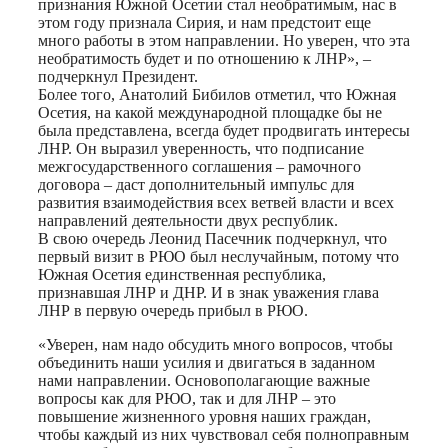
признания Южной Осетии стал необратимым, нас в
этом году признала Сирия, и нам предстоит еще
много работы в этом направлении. Но уверен, что эта
необратимость будет и по отношению к ЛНР», –
подчеркнул Президент.
Более того, Анатолий Бибилов отметил, что Южная
Осетия, на какой международной площадке бы не
была представлена, всегда будет продвигать интересы
ЛНР. Он выразил уверенность, что подписание
межгосударственного соглашения – рамочного
договора – даст дополнительный импульс для
развития взаимодействия всех ветвей власти и всех
направлений деятельности двух республик.
В свою очередь Леонид Пасечник подчеркнул, что
первый визит в РЮО был неслучайным, потому что
Южная Осетия единственная республика,
признавшая ЛНР и ДНР. И в знак уважения глава
ЛНР в первую очередь прибыл в РЮО.
«Уверен, нам надо обсудить много вопросов, чтобы
объединить наши усилия и двигаться в заданном
нами направлении. Основополагающие важные
вопросы как для РЮО, так и для ЛНР – это
повышение жизненного уровня наших граждан,
чтобы каждый из них чувствовал себя полноправным