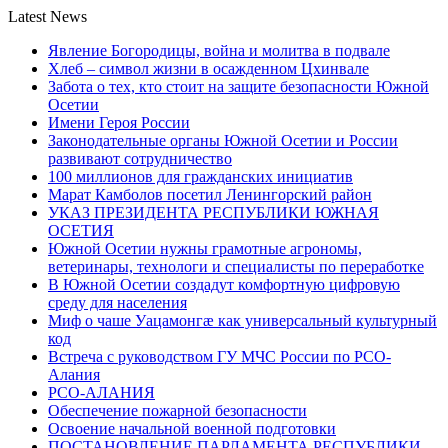
Latest News
Явление Богородицы, война и молитва в подвале
Хлеб – символ жизни в осажденном Цхинвале
Забота о тех, кто стоит на защите безопасности Южной
Осетии
Имени Героя России
Законодательные органы Южной Осетии и России
развивают сотрудничество
100 миллионов для гражданских инициатив
Марат Камболов посетил Ленингорский район
УКАЗ ПРЕЗИДЕНТА РЕСПУБЛИКИ ЮЖНАЯ
ОСЕТИЯ
Южной Осетии нужны грамотные агрономы,
ветеринары, технологи и специалисты по переработке
В Южной Осетии создадут комфортную цифровую
среду для населения
Миф о чаше Уацамонгæ как универсальный культурный
код
Встреча с руководством ГУ МЧС России по РСО-
Алания
РСО-АЛАНИЯ
Обеспечение пожарной безопасности
Освоение начальной военной подготовки
ПОСТАНОВЛЕНИЕ ПАРЛАМЕНТА РЕСПУБЛИКИ