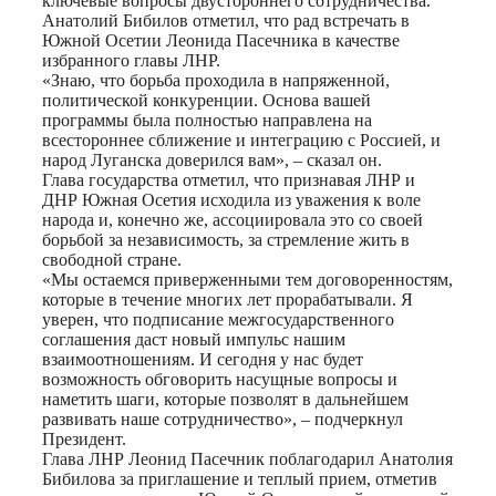
ключевые вопросы двустороннего сотрудничества.
Анатолий Бибилов отметил, что рад встречать в
Южной Осетии Леонида Пасечника в качестве
избранного главы ЛНР.
«Знаю, что борьба проходила в напряженной,
политической конкуренции. Основа вашей
программы была полностью направлена на
всестороннее сближение и интеграцию с Россией, и
народ Луганска доверился вам», – сказал он.
Глава государства отметил, что признавая ЛНР и
ДНР Южная Осетия исходила из уважения к воле
народа и, конечно же, ассоциировала это со своей
борьбой за независимость, за стремление жить в
свободной стране.
«Мы остаемся приверженными тем договоренностям,
которые в течение многих лет прорабатывали. Я
уверен, что подписание межгосударственного
соглашения даст новый импульс нашим
взаимоотношениям. И сегодня у нас будет
возможность обговорить насущные вопросы и
наметить шаги, которые позволят в дальнейшем
развивать наше сотрудничество», – подчеркнул
Президент.
Глава ЛНР Леонид Пасечник поблагодарил Анатолия
Бибилова за приглашение и теплый прием, отметив