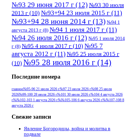
№93 29 июня 2017 г
(12)
№93 30 июля
№93+94 23 июля 2015 г
(11)
2013 г
(10)
№93+94 28 июня 2014 г
(13)
№94 1
№94 1 июля 2017 г
(11)
августа 2013 г
(8)
№94 26 июля 2016 г
(12)
№95 1 июля 2014
№95 7
№95 4 июля 2017 г
(10)
г
(8)
августа 2012 г
(11)
№95 25 июля 2015 г
№95 28 июля 2016 г
(14)
(10)
№95+96 3 августа 2013 г
(11)
№96 6
Последние номера
№96 9 августа 2012
июля 2017 г
(11)
г
(13)
№96+97 3
№96 28 июля 2015 г
(9)
главное
№95-96 21 июля 2026 г
№97 23 июля 2026 г
№98 25 июля
2026
№99-100 28 июля 2026 г
№101 30 июля 2026 г
№104 4 августа 2026
№96+97 30 июля
июля 2014 г
(10)
г
№№102-103 1 августа 2026 г
№№105-106 6 августа 2026 г
№№107-108 8
2016 г
(13)
№97 8
августа 2026 г
№97 6 августа 2013 г
(6)
№97 11 августа
июля 2017 г
(13)
Свежие записи
2012 г
(15)
№97 30 июля 2015 г
Явление Богородицы, война и молитва в
(15)
подвале
№98 1 августа 2015 г
(10)
№98 2