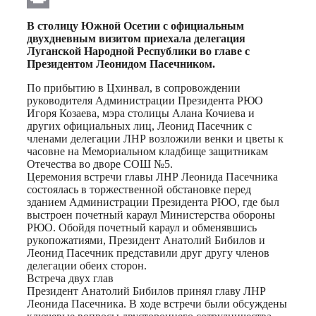
Print
В столицу Южной Осетии с официальным
двухдневным визитом приехала делегация
Луганской Народной Республики во главе с
Президентом Леонидом Пасечником.
По прибытию в Цхинвал, в сопровождении
руководителя Администрации Президента РЮО
Игоря Козаева, мэра столицы Алана Кочиева и
других официальных лиц, Леонид Пасечник с
членами делегации ЛНР возложили венки и цветы к
часовне на Мемориальном кладбище защитникам
Отечества во дворе СОШ №5.
Церемония встречи главы ЛНР Леонида Пасечника
состоялась в торжественной обстановке перед
зданием Администрации Президента РЮО, где был
выстроен почетный караул Министерства обороны
РЮО. Обойдя почетный караул и обменявшись
рукопожатиями, Президент Анатолий Бибилов и
Леонид Пасечник представили друг другу членов
делегации обеих сторон.
Встреча двух глав
Президент Анатолий Бибилов принял главу ЛНР
Леонида Пасечника. В ходе встречи были обсуждены