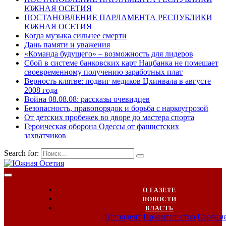
ЮЖНАЯ ОСЕТИЯ
ПОСТАНОВЛЕНИЕ ПАРЛАМЕНТА РЕСПУБЛИКИ
ЮЖНАЯ ОСЕТИЯ
Когда музыка сильнее смерти
Дань памяти и уважения
«Команда будущего» – возможность для лидеров
Сбой в системе банковских карт Нацбанка не помешает
своевременному получению заработных плат
Верность клятве: подвиг медиков Цхинвала в августе
2008 года
Война 08.08.08: рассказы очевидцев
Безопасность, правопорядок и борьба с наркоугрозой
От детских пробежек во дворе до мастера спорта
Героическая оборона Одессы от фашистских
захватчиков
Search for:
О ГАЗЕТЕ
НОВОСТИ
ВЛАСТЬ
Президент
Правительство
Парлам